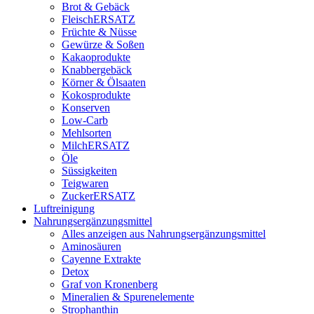
Brot & Gebäck
FleischERSATZ
Früchte & Nüsse
Gewürze & Soßen
Kakaoprodukte
Knabbergebäck
Körner & Ölsaaten
Kokosprodukte
Konserven
Low-Carb
Mehlsorten
MilchERSATZ
Öle
Süssigkeiten
Teigwaren
ZuckerERSATZ
Luftreinigung
Nahrungsergänzungsmittel
Alles anzeigen aus Nahrungsergänzungsmittel
Aminosäuren
Cayenne Extrakte
Detox
Graf von Kronenberg
Mineralien & Spurenelemente
Strophanthin