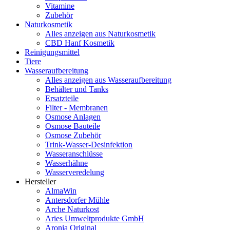
Vitamine
Zubehör
Naturkosmetik
Alles anzeigen aus Naturkosmetik
CBD Hanf Kosmetik
Reinigungsmittel
Tiere
Wasseraufbereitung
Alles anzeigen aus Wasseraufbereitung
Behälter und Tanks
Ersatzteile
Filter - Membranen
Osmose Anlagen
Osmose Bauteile
Osmose Zubehör
Trink-Wasser-Desinfektion
Wasseranschlüsse
Wasserhähne
Wasserveredelung
Hersteller
AlmaWin
Antersdorfer Mühle
Arche Naturkost
Aries Umweltprodukte GmbH
Aronia Original