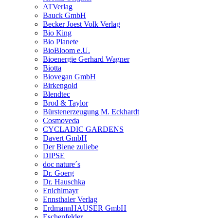
ATVerlag
Bauck GmbH
Becker Joest Volk Verlag
Bio King
Bio Planete
BioBloom e.U.
Bioenergie Gerhard Wagner
Biotta
Biovegan GmbH
Birkengold
Blendtec
Brod & Taylor
Bürstenerzeugung M. Eckhardt
Cosmoveda
CYCLADIC GARDENS
Davert GmbH
Der Biene zuliebe
DIPSE
doc nature´s
Dr. Goerg
Dr. Hauschka
Enichlmayr
Ennsthaler Verlag
ErdmannHAUSER GmbH
Eschenfelder