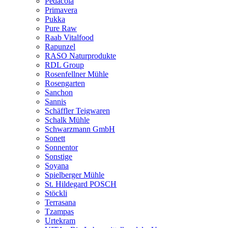
Pedacola
Primavera
Pukka
Pure Raw
Raab Vitalfood
Rapunzel
RASO Naturprodukte
RDL Group
Rosenfellner Mühle
Rosengarten
Sanchon
Sannis
Schäffler Teigwaren
Schalk Mühle
Schwarzmann GmbH
Sonett
Sonnentor
Sonstige
Soyana
Spielberger Mühle
St. Hildegard POSCH
Stöckli
Terrasana
Tzampas
Urtekram