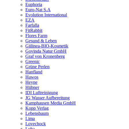
Euphoria
Euro-Nat S.A
Evolution International
EZA
Farfalla
FitRabbit
Flores Farm
Gesund & Leben
Giilinea-BIO-Kosmetik
Govinda Natur GmbH
Graf von Kronenberg
Greenic
Grüne Perlen
Hanfland
Hawos
Heyne
Hübner
IDI Luftreinigung
JG Wasser Aufbereitung
Kamphausen Media GmbH
Kopp Verlag
Lebensbaum
Lima
Lovechock
Luba