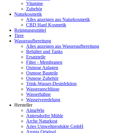
Vitamine
Zubehör
Naturkosmetik
Alles anzeigen aus Naturkosmetik
CBD Hanf Kosmetik
Reinigungsmittel
Tiere
Wasseraufbereitung
Alles anzeigen aus Wasseraufbereitung
Behälter und Tanks
Ersatzteile
Filter - Membranen
Osmose Anlagen
Osmose Bauteile
Osmose Zubehör
Trink-Wasser-Desinfektion
Wasseranschlüsse
Wasserhähne
Wasserveredelung
Hersteller
AlmaWin
Antersdorfer Mühle
Arche Naturkost
Aries Umweltprodukte GmbH
Aronia Original