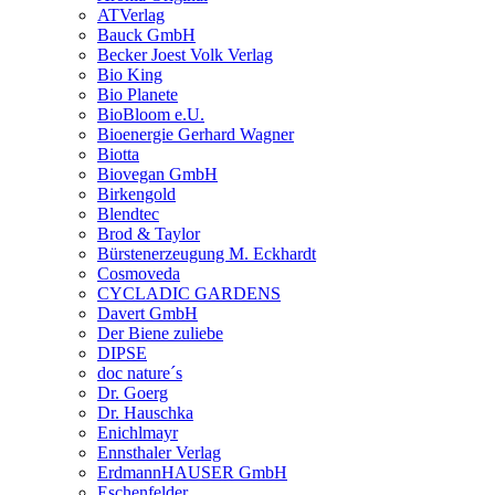
ATVerlag
Bauck GmbH
Becker Joest Volk Verlag
Bio King
Bio Planete
BioBloom e.U.
Bioenergie Gerhard Wagner
Biotta
Biovegan GmbH
Birkengold
Blendtec
Brod & Taylor
Bürstenerzeugung M. Eckhardt
Cosmoveda
CYCLADIC GARDENS
Davert GmbH
Der Biene zuliebe
DIPSE
doc nature´s
Dr. Goerg
Dr. Hauschka
Enichlmayr
Ennsthaler Verlag
ErdmannHAUSER GmbH
Eschenfelder