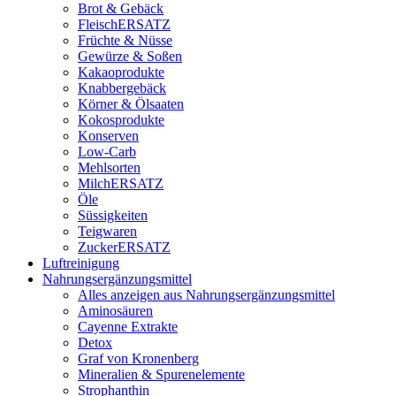
Brot & Gebäck
FleischERSATZ
Früchte & Nüsse
Gewürze & Soßen
Kakaoprodukte
Knabbergebäck
Körner & Ölsaaten
Kokosprodukte
Konserven
Low-Carb
Mehlsorten
MilchERSATZ
Öle
Süssigkeiten
Teigwaren
ZuckerERSATZ
Luftreinigung
Nahrungsergänzungsmittel
Alles anzeigen aus Nahrungsergänzungsmittel
Aminosäuren
Cayenne Extrakte
Detox
Graf von Kronenberg
Mineralien & Spurenelemente
Strophanthin