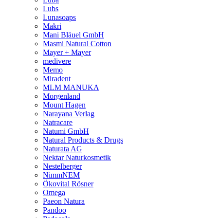
Lubs
Lunasoaps
Makri
Mani Bläuel GmbH
Masmi Natural Cotton
Mayer + Mayer
medivere
Memo
Miradent
MLM MANUKA
Morgenland
Mount Hagen
Narayana Verlag
Natracare
Natumi GmbH
Natural Products & Drugs
Naturata AG
Nektar Naturkosmetik
Nestelberger
NimmNEM
Ökovital Rösner
Omega
Paeon Natura
Pandoo