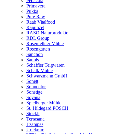
Pedacola
Primavera
Pukka
Pure Raw
Raab Vitalfood
Rapunzel
RASO Naturprodukte
RDL Group
Rosenfellner Mühle
Rosengarten
Sanchon
Sannis
Schäffler Teigwaren
Schalk Mühle
Schwarzmann GmbH
Sonett
Sonnentor
Sonstige
Soyana
Spielberger Mühle
St. Hildegard POSCH
Stöckli
Terrasana
Tzampas
Urtekram