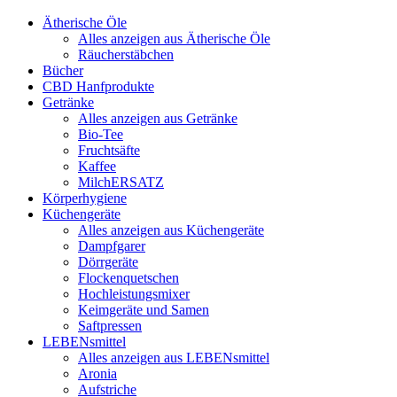
Ätherische Öle
Alles anzeigen aus Ätherische Öle
Räucherstäbchen
Bücher
CBD Hanfprodukte
Getränke
Alles anzeigen aus Getränke
Bio-Tee
Fruchtsäfte
Kaffee
MilchERSATZ
Körperhygiene
Küchengeräte
Alles anzeigen aus Küchengeräte
Dampfgarer
Dörrgeräte
Flockenquetschen
Hochleistungsmixer
Keimgeräte und Samen
Saftpressen
LEBENsmittel
Alles anzeigen aus LEBENsmittel
Aronia
Aufstriche