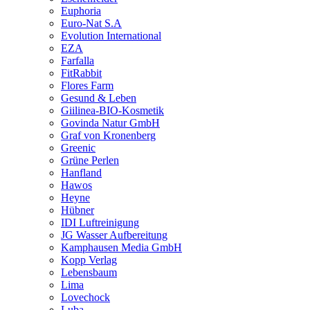
Euphoria
Euro-Nat S.A
Evolution International
EZA
Farfalla
FitRabbit
Flores Farm
Gesund & Leben
Giilinea-BIO-Kosmetik
Govinda Natur GmbH
Graf von Kronenberg
Greenic
Grüne Perlen
Hanfland
Hawos
Heyne
Hübner
IDI Luftreinigung
JG Wasser Aufbereitung
Kamphausen Media GmbH
Kopp Verlag
Lebensbaum
Lima
Lovechock
Luba