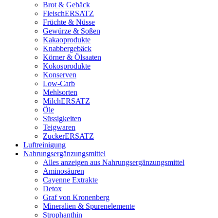
Brot & Gebäck
FleischERSATZ
Früchte & Nüsse
Gewürze & Soßen
Kakaoprodukte
Knabbergebäck
Körner & Ölsaaten
Kokosprodukte
Konserven
Low-Carb
Mehlsorten
MilchERSATZ
Öle
Süssigkeiten
Teigwaren
ZuckerERSATZ
Luftreinigung
Nahrungsergänzungsmittel
Alles anzeigen aus Nahrungsergänzungsmittel
Aminosäuren
Cayenne Extrakte
Detox
Graf von Kronenberg
Mineralien & Spurenelemente
Strophanthin