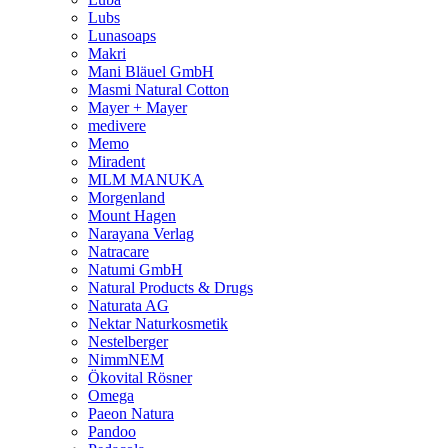
Lubs
Lunasoaps
Makri
Mani Bläuel GmbH
Masmi Natural Cotton
Mayer + Mayer
medivere
Memo
Miradent
MLM MANUKA
Morgenland
Mount Hagen
Narayana Verlag
Natracare
Natumi GmbH
Natural Products & Drugs
Naturata AG
Nektar Naturkosmetik
Nestelberger
NimmNEM
Ökovital Rösner
Omega
Paeon Natura
Pandoo