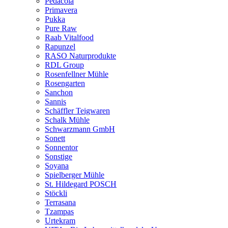
Pedacola
Primavera
Pukka
Pure Raw
Raab Vitalfood
Rapunzel
RASO Naturprodukte
RDL Group
Rosenfellner Mühle
Rosengarten
Sanchon
Sannis
Schäffler Teigwaren
Schalk Mühle
Schwarzmann GmbH
Sonett
Sonnentor
Sonstige
Soyana
Spielberger Mühle
St. Hildegard POSCH
Stöckli
Terrasana
Tzampas
Urtekram