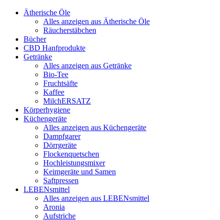
Ätherische Öle
Alles anzeigen aus Ätherische Öle
Räucherstäbchen
Bücher
CBD Hanfprodukte
Getränke
Alles anzeigen aus Getränke
Bio-Tee
Fruchtsäfte
Kaffee
MilchERSATZ
Körperhygiene
Küchengeräte
Alles anzeigen aus Küchengeräte
Dampfgarer
Dörrgeräte
Flockenquetschen
Hochleistungsmixer
Keimgeräte und Samen
Saftpressen
LEBENsmittel
Alles anzeigen aus LEBENsmittel
Aronia
Aufstriche