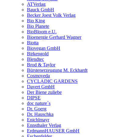
ATVerlag
Bauck GmbH
Becker Joest Volk Verlag
Bio King
Bio Planete
BioBloom e.U.
Bioenergie Gerhard Wagner
Biotta
Biovegan GmbH
Birkengold
Blendtec
Brod & Taylor
Bürstenerzeugung M. Eckhardt
Cosmoveda
CYCLADIC GARDENS
Davert GmbH
Der Biene zuliebe
DIPSE
doc nature´s
Dr. Goerg
Dr. Hauschka
Enichlmayr
Ennsthaler Verlag
ErdmannHAUSER GmbH
Eschenfelder