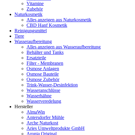
Vitamine
Zubehör
Naturkosmetik
Alles anzeigen aus Naturkosmetik
CBD Hanf Kosmetik
Reinigungsmittel
Tiere
Wasseraufbereitung
Alles anzeigen aus Wasseraufbereitung
Behälter und Tanks
Ersatzteile
Filter - Membranen
Osmose Anlagen
Osmose Bauteile
Osmose Zubehör
Trink-Wasser-Desinfektion
Wasseranschlüsse
Wasserhähne
Wasserveredelung
Hersteller
AlmaWin
Antersdorfer Mühle
Arche Naturkost
Aries Umweltprodukte GmbH
Aronia Original