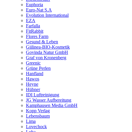
Euphoria
Euro-Nat S.A
Evolution International
EZA
Farfalla
FitRabbit
Flores Farm
Gesund & Leben
Giilinea-BIO-Kosmetik
Govinda Natur GmbH
Graf von Kronenberg
Greenic
Grüne Perlen
Hanfland
Hawos
Heyne
Hübner
IDI Luftreinigung
JG Wasser Aufbereitung
Kamphausen Media GmbH
Kopp Verlag
Lebensbaum
Lima
Lovechock
Luba