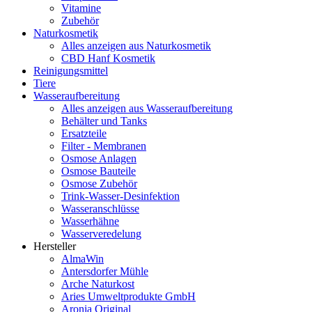
Vitamine
Zubehör
Naturkosmetik
Alles anzeigen aus Naturkosmetik
CBD Hanf Kosmetik
Reinigungsmittel
Tiere
Wasseraufbereitung
Alles anzeigen aus Wasseraufbereitung
Behälter und Tanks
Ersatzteile
Filter - Membranen
Osmose Anlagen
Osmose Bauteile
Osmose Zubehör
Trink-Wasser-Desinfektion
Wasseranschlüsse
Wasserhähne
Wasserveredelung
Hersteller
AlmaWin
Antersdorfer Mühle
Arche Naturkost
Aries Umweltprodukte GmbH
Aronia Original