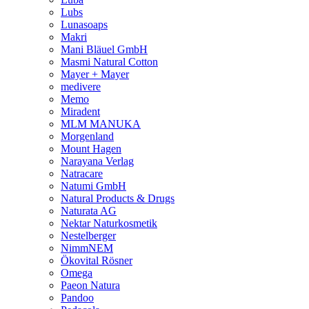
Lubs
Lunasoaps
Makri
Mani Bläuel GmbH
Masmi Natural Cotton
Mayer + Mayer
medivere
Memo
Miradent
MLM MANUKA
Morgenland
Mount Hagen
Narayana Verlag
Natracare
Natumi GmbH
Natural Products & Drugs
Naturata AG
Nektar Naturkosmetik
Nestelberger
NimmNEM
Ökovital Rösner
Omega
Paeon Natura
Pandoo