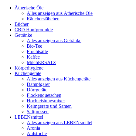
Ätherische Öle
Alles anzeigen aus Ätherische Öle
Räucherstäbchen
Bücher
CBD Hanfprodukte
Getränke
Alles anzeigen aus Getränke
Bio-Tee
Fruchtsäfte
Kaffee
MilchERSATZ
Körperhygiene
Küchengeräte
Alles anzeigen aus Küchengeräte
Dampfgarer
Dörrgeräte
Flockenquetschen
Hochleistungsmixer
Keimgeräte und Samen
Saftpressen
LEBENsmittel
Alles anzeigen aus LEBENsmittel
Aronia
Aufstriche