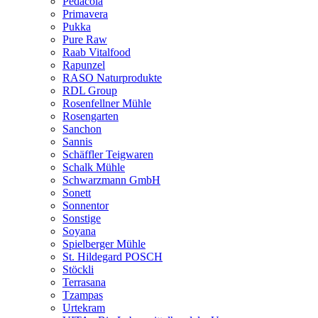
Pedacola
Primavera
Pukka
Pure Raw
Raab Vitalfood
Rapunzel
RASO Naturprodukte
RDL Group
Rosenfellner Mühle
Rosengarten
Sanchon
Sannis
Schäffler Teigwaren
Schalk Mühle
Schwarzmann GmbH
Sonett
Sonnentor
Sonstige
Soyana
Spielberger Mühle
St. Hildegard POSCH
Stöckli
Terrasana
Tzampas
Urtekram