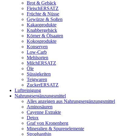
Brot & Gebäck
FleischERSATZ
Früchte & Nüsse
Gewürze & Soßen
Kakaoprodukte
Knabbergebäck
Körner & Ölsaaten
Kokosprodukte
Konserven
Low-Carb
Mehlsorten
MilchERSATZ
Öle
Süssigkeiten
Teigwaren
ZuckerERSATZ
Luftreinigung
Nahrungsergänzungsmittel
Alles anzeigen aus Nahrungsergänzungsmittel
Aminosäuren
Cayenne Extrakte
Detox
Graf von Kronenberg
Mineralien & Spurenelemente
Strophanthin