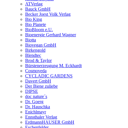
ATVerlag
Bauck GmbH
Becker Joest Volk Verlag
Bio King
Bio Planete
BioBloom e.U.
Bioenergie Gerhard Wagner
Biotta
Biovegan GmbH
Birkengold
Blendtec
Brod & Taylor
Bürstenerzeugung M. Eckhardt
Cosmoveda
CYCLADIC GARDENS
Davert GmbH
Der Biene zuliebe
DIPSE
doc nature´s
Dr. Goerg
Dr. Hauschka
Enichlmayr
Ennsthaler Verlag
ErdmannHAUSER GmbH
Eschenfelder