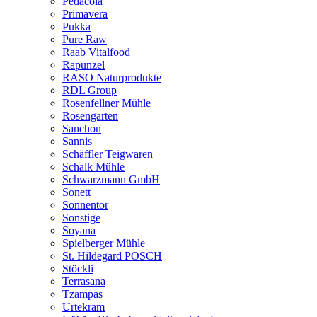
Pedacola
Primavera
Pukka
Pure Raw
Raab Vitalfood
Rapunzel
RASO Naturprodukte
RDL Group
Rosenfellner Mühle
Rosengarten
Sanchon
Sannis
Schäffler Teigwaren
Schalk Mühle
Schwarzmann GmbH
Sonett
Sonnentor
Sonstige
Soyana
Spielberger Mühle
St. Hildegard POSCH
Stöckli
Terrasana
Tzampas
Urtekram