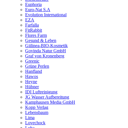
Euphoria
Euro-Nat S.A
Evolution International
EZA
Farfalla
FitRabbit
Flores Farm
Gesund & Leben
Giilinea-BIO-Kosmetik
Govinda Natur GmbH
Graf von Kronenberg
Greenic
Grüne Perlen
Hanfland
Hawos
Heyne
Hübner
IDI Luftreinigung
JG Wasser Aufbereitung
Kamphausen Media GmbH
Kopp Verlag
Lebensbaum
Lima
Lovechock
Luba