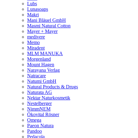
Lubs
Lunasoaps
Makri
Mani Bläuel GmbH
Masmi Natural Cotton
Mayer + Mayer
medivere
Memo
Miradent
MLM MANUKA
Morgenland
Mount Hagen
Narayana Verlag
Natracare
Natumi GmbH
Natural Products & Drugs
Naturata AG
Nektar Naturkosmetik
Nestelberger
NimmNEM
Ökovital Rösner
Omega
Paeon Natura
Pandoo
Pedacola