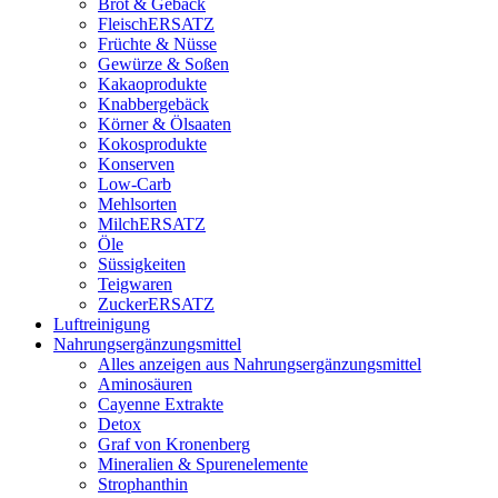
Brot & Gebäck
FleischERSATZ
Früchte & Nüsse
Gewürze & Soßen
Kakaoprodukte
Knabbergebäck
Körner & Ölsaaten
Kokosprodukte
Konserven
Low-Carb
Mehlsorten
MilchERSATZ
Öle
Süssigkeiten
Teigwaren
ZuckerERSATZ
Luftreinigung
Nahrungsergänzungsmittel
Alles anzeigen aus Nahrungsergänzungsmittel
Aminosäuren
Cayenne Extrakte
Detox
Graf von Kronenberg
Mineralien & Spurenelemente
Strophanthin