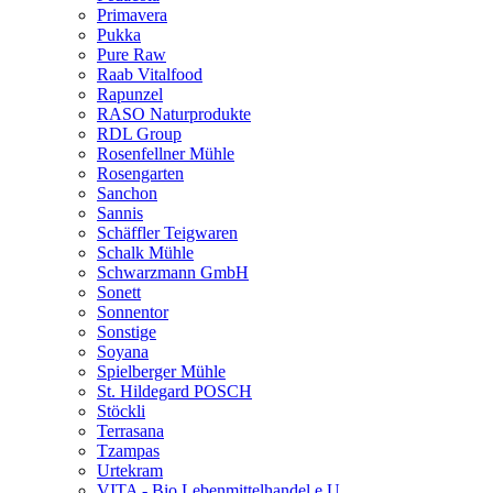
Primavera
Pukka
Pure Raw
Raab Vitalfood
Rapunzel
RASO Naturprodukte
RDL Group
Rosenfellner Mühle
Rosengarten
Sanchon
Sannis
Schäffler Teigwaren
Schalk Mühle
Schwarzmann GmbH
Sonett
Sonnentor
Sonstige
Soyana
Spielberger Mühle
St. Hildegard POSCH
Stöckli
Terrasana
Tzampas
Urtekram
VITA - Bio Lebenmittelhandel e.U