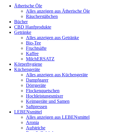
Ätherische Öle
Alles anzeigen aus Ätherische Öle
Räucherstäbchen
Bücher
CBD Hanfprodukte
Getränke
Alles anzeigen aus Getränke
Bio-Tee
Fruchtsäfte
Kaffee
MilchERSATZ
Körperhygiene
Küchengeräte
Alles anzeigen aus Küchengeräte
Dampfgarer
Dörrgeräte
Flockenquetschen
Hochleistungsmixer
Keimgeräte und Samen
Saftpressen
LEBENsmittel
Alles anzeigen aus LEBENsmittel
Aronia
Aufstriche