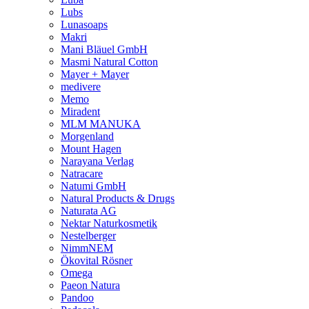
Lubs
Lunasoaps
Makri
Mani Bläuel GmbH
Masmi Natural Cotton
Mayer + Mayer
medivere
Memo
Miradent
MLM MANUKA
Morgenland
Mount Hagen
Narayana Verlag
Natracare
Natumi GmbH
Natural Products & Drugs
Naturata AG
Nektar Naturkosmetik
Nestelberger
NimmNEM
Ökovital Rösner
Omega
Paeon Natura
Pandoo