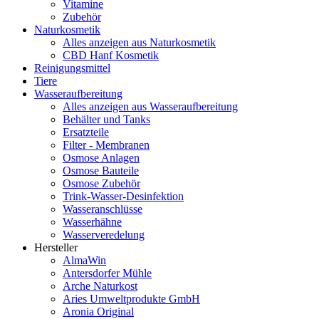
Vitamine
Zubehör
Naturkosmetik
Alles anzeigen aus Naturkosmetik
CBD Hanf Kosmetik
Reinigungsmittel
Tiere
Wasseraufbereitung
Alles anzeigen aus Wasseraufbereitung
Behälter und Tanks
Ersatzteile
Filter - Membranen
Osmose Anlagen
Osmose Bauteile
Osmose Zubehör
Trink-Wasser-Desinfektion
Wasseranschlüsse
Wasserhähne
Wasserveredelung
Hersteller
AlmaWin
Antersdorfer Mühle
Arche Naturkost
Aries Umweltprodukte GmbH
Aronia Original