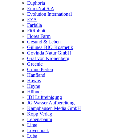
Euphoria
Euro-Nat S.A
Evolution International
EZA
Farfalla
FitRabbit
Flores Farm
Gesund & Leben
Giilinea-BIO-Kosmetik
Govinda Natur GmbH
Graf von Kronenberg
Greenic
Grüne Perlen
Hanfland
Hawos
Heyne
Hübner
IDI Luftreinigung
JG Wasser Aufbereitung
Kamphausen Media GmbH
Kopp Verlag
Lebensbaum
Lima
Lovechock
Luba