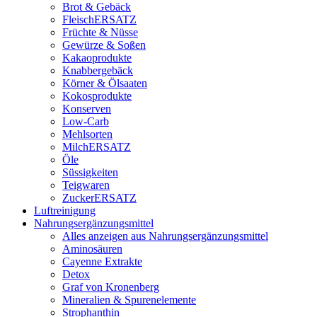
Brot & Gebäck
FleischERSATZ
Früchte & Nüsse
Gewürze & Soßen
Kakaoprodukte
Knabbergebäck
Körner & Ölsaaten
Kokosprodukte
Konserven
Low-Carb
Mehlsorten
MilchERSATZ
Öle
Süssigkeiten
Teigwaren
ZuckerERSATZ
Luftreinigung
Nahrungsergänzungsmittel
Alles anzeigen aus Nahrungsergänzungsmittel
Aminosäuren
Cayenne Extrakte
Detox
Graf von Kronenberg
Mineralien & Spurenelemente
Strophanthin