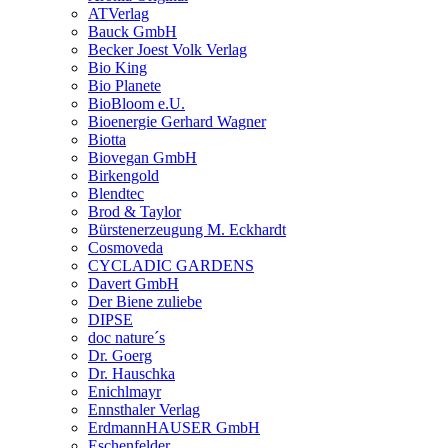
ATVerlag
Bauck GmbH
Becker Joest Volk Verlag
Bio King
Bio Planete
BioBloom e.U.
Bioenergie Gerhard Wagner
Biotta
Biovegan GmbH
Birkengold
Blendtec
Brod & Taylor
Bürstenerzeugung M. Eckhardt
Cosmoveda
CYCLADIC GARDENS
Davert GmbH
Der Biene zuliebe
DIPSE
doc nature´s
Dr. Goerg
Dr. Hauschka
Enichlmayr
Ennsthaler Verlag
ErdmannHAUSER GmbH
Eschenfelder