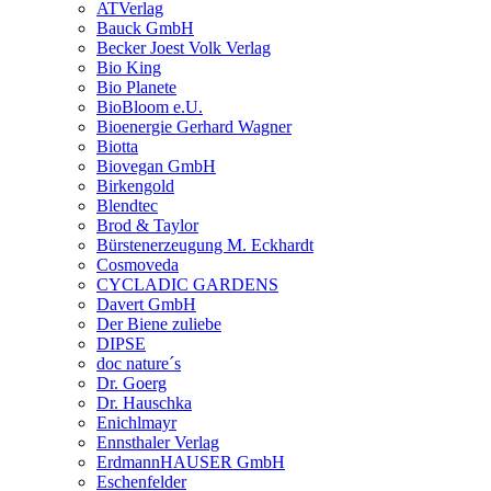
ATVerlag
Bauck GmbH
Becker Joest Volk Verlag
Bio King
Bio Planete
BioBloom e.U.
Bioenergie Gerhard Wagner
Biotta
Biovegan GmbH
Birkengold
Blendtec
Brod & Taylor
Bürstenerzeugung M. Eckhardt
Cosmoveda
CYCLADIC GARDENS
Davert GmbH
Der Biene zuliebe
DIPSE
doc nature´s
Dr. Goerg
Dr. Hauschka
Enichlmayr
Ennsthaler Verlag
ErdmannHAUSER GmbH
Eschenfelder