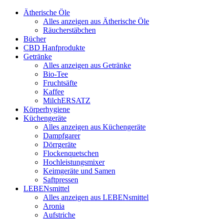
Ätherische Öle
Alles anzeigen aus Ätherische Öle
Räucherstäbchen
Bücher
CBD Hanfprodukte
Getränke
Alles anzeigen aus Getränke
Bio-Tee
Fruchtsäfte
Kaffee
MilchERSATZ
Körperhygiene
Küchengeräte
Alles anzeigen aus Küchengeräte
Dampfgarer
Dörrgeräte
Flockenquetschen
Hochleistungsmixer
Keimgeräte und Samen
Saftpressen
LEBENsmittel
Alles anzeigen aus LEBENsmittel
Aronia
Aufstriche