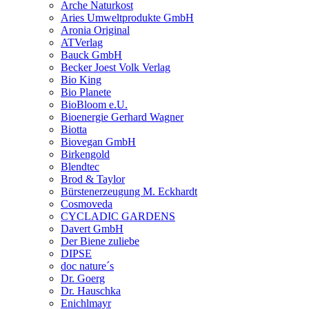
Arche Naturkost
Aries Umweltprodukte GmbH
Aronia Original
ATVerlag
Bauck GmbH
Becker Joest Volk Verlag
Bio King
Bio Planete
BioBloom e.U.
Bioenergie Gerhard Wagner
Biotta
Biovegan GmbH
Birkengold
Blendtec
Brod & Taylor
Bürstenerzeugung M. Eckhardt
Cosmoveda
CYCLADIC GARDENS
Davert GmbH
Der Biene zuliebe
DIPSE
doc nature´s
Dr. Goerg
Dr. Hauschka
Enichlmayr