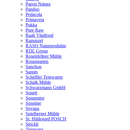
Paeon Natura
Pandoo
Pedacola
Primavera
Pukka
Pure Raw
Raab Vitalfood
Rapunzel
RASO Naturprodukte
RDL Group
Rosenfellner Mühle
Rosengarten
Sanchon
Sannis
Schäffler Teigwaren
Schalk Mühle
Schwarzmann GmbH
Sonett
Sonnentor
Sonstige
Soyana
Spielberger Mühle
St. Hildegard POSCH
Stöckli
Terrasana