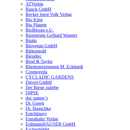
ATVerlag
Bauck GmbH
Becker Joest Volk Verlag
Bio King
Bio Planete
BioBloom e.U.
Bioenergie Gerhard Wagner
Biotta
Biovegan GmbH
Birkengold
Blendtec
Brod & Taylor
Bürstenerzeugung M. Eckhardt
Cosmoveda
CYCLADIC GARDENS
Davert GmbH
Der Biene zuliebe
DIPSE
doc nature´s
Dr. Goerg
Dr. Hauschka
Enichlmayr
Ennsthaler Verlag
ErdmannHAUSER GmbH
Eschenfelder