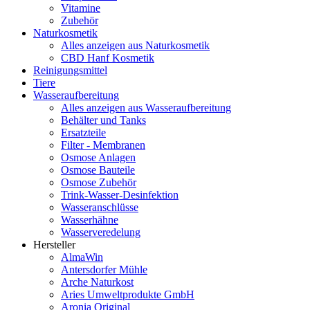
Vitamine
Zubehör
Naturkosmetik
Alles anzeigen aus Naturkosmetik
CBD Hanf Kosmetik
Reinigungsmittel
Tiere
Wasseraufbereitung
Alles anzeigen aus Wasseraufbereitung
Behälter und Tanks
Ersatzteile
Filter - Membranen
Osmose Anlagen
Osmose Bauteile
Osmose Zubehör
Trink-Wasser-Desinfektion
Wasseranschlüsse
Wasserhähne
Wasserveredelung
Hersteller
AlmaWin
Antersdorfer Mühle
Arche Naturkost
Aries Umweltprodukte GmbH
Aronia Original