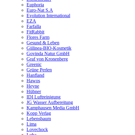
Euphoria
Euro-Nat S.A
Evolution International
EZA
Farfalla
FitRabbit
Flores Farm
Gesund & Leben
Giilinea-BIO-Kosmetik
Govinda Natur GmbH
Graf von Kronenberg
Greenic
Grüne Perlen
Hanfland
Hawos
Heyne
Hübner
IDI Luftreinigung
JG Wasser Aufbereitung
Kamphausen Media GmbH
Kopp Verlag
Lebensbaum
Lima
Lovechock
Luba