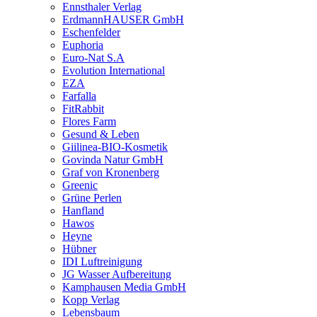
Ennsthaler Verlag
ErdmannHAUSER GmbH
Eschenfelder
Euphoria
Euro-Nat S.A
Evolution International
EZA
Farfalla
FitRabbit
Flores Farm
Gesund & Leben
Giilinea-BIO-Kosmetik
Govinda Natur GmbH
Graf von Kronenberg
Greenic
Grüne Perlen
Hanfland
Hawos
Heyne
Hübner
IDI Luftreinigung
JG Wasser Aufbereitung
Kamphausen Media GmbH
Kopp Verlag
Lebensbaum