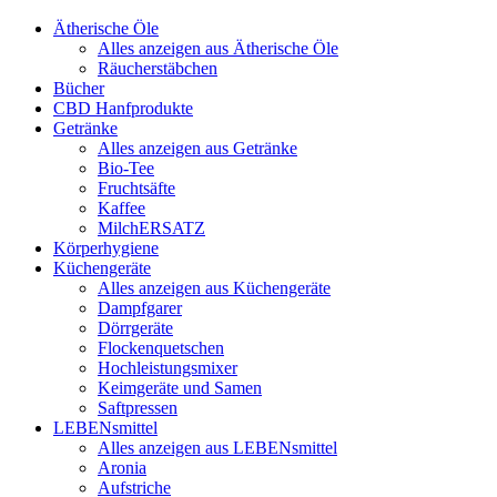
Ätherische Öle
Alles anzeigen aus Ätherische Öle
Räucherstäbchen
Bücher
CBD Hanfprodukte
Getränke
Alles anzeigen aus Getränke
Bio-Tee
Fruchtsäfte
Kaffee
MilchERSATZ
Körperhygiene
Küchengeräte
Alles anzeigen aus Küchengeräte
Dampfgarer
Dörrgeräte
Flockenquetschen
Hochleistungsmixer
Keimgeräte und Samen
Saftpressen
LEBENsmittel
Alles anzeigen aus LEBENsmittel
Aronia
Aufstriche