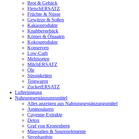
Brot & Gebäck
FleischERSATZ
Früchte & Nüsse
Gewürze & Soßen
Kakaoprodukte
Knabbergebäck
Körner & Ölsaaten
Kokosprodukte
Konserven
Low-Carb
Mehlsorten
MilchERSATZ
Öle
Süssigkeiten
Teigwaren
ZuckerERSATZ
Luftreinigung
Nahrungsergänzungsmittel
Alles anzeigen aus Nahrungsergänzungsmittel
Aminosäuren
Cayenne Extrakte
Detox
Graf von Kronenberg
Mineralien & Spurenelemente
Strophanthin