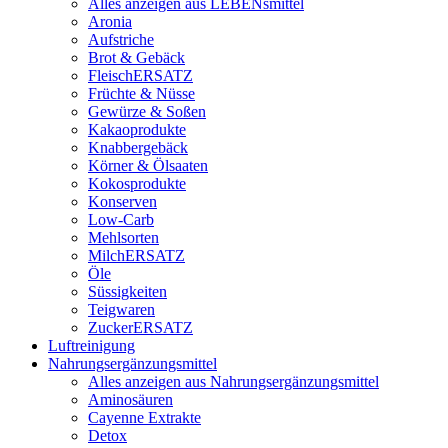
Alles anzeigen aus LEBENsmittel
Aronia
Aufstriche
Brot & Gebäck
FleischERSATZ
Früchte & Nüsse
Gewürze & Soßen
Kakaoprodukte
Knabbergebäck
Körner & Ölsaaten
Kokosprodukte
Konserven
Low-Carb
Mehlsorten
MilchERSATZ
Öle
Süssigkeiten
Teigwaren
ZuckerERSATZ
Luftreinigung
Nahrungsergänzungsmittel
Alles anzeigen aus Nahrungsergänzungsmittel
Aminosäuren
Cayenne Extrakte
Detox