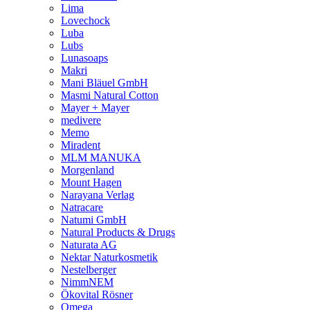
Lima
Lovechock
Luba
Lubs
Lunasoaps
Makri
Mani Bläuel GmbH
Masmi Natural Cotton
Mayer + Mayer
medivere
Memo
Miradent
MLM MANUKA
Morgenland
Mount Hagen
Narayana Verlag
Natracare
Natumi GmbH
Natural Products & Drugs
Naturata AG
Nektar Naturkosmetik
Nestelberger
NimmNEM
Ökovital Rösner
Omega