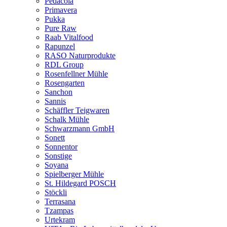
Pedacola
Primavera
Pukka
Pure Raw
Raab Vitalfood
Rapunzel
RASO Naturprodukte
RDL Group
Rosenfellner Mühle
Rosengarten
Sanchon
Sannis
Schäffler Teigwaren
Schalk Mühle
Schwarzmann GmbH
Sonett
Sonnentor
Sonstige
Soyana
Spielberger Mühle
St. Hildegard POSCH
Stöckli
Terrasana
Tzampas
Urtekram