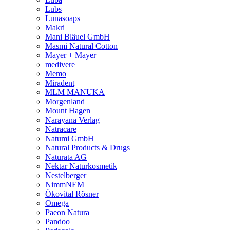
Lubs
Lunasoaps
Makri
Mani Bläuel GmbH
Masmi Natural Cotton
Mayer + Mayer
medivere
Memo
Miradent
MLM MANUKA
Morgenland
Mount Hagen
Narayana Verlag
Natracare
Natumi GmbH
Natural Products & Drugs
Naturata AG
Nektar Naturkosmetik
Nestelberger
NimmNEM
Ökovital Rösner
Omega
Paeon Natura
Pandoo