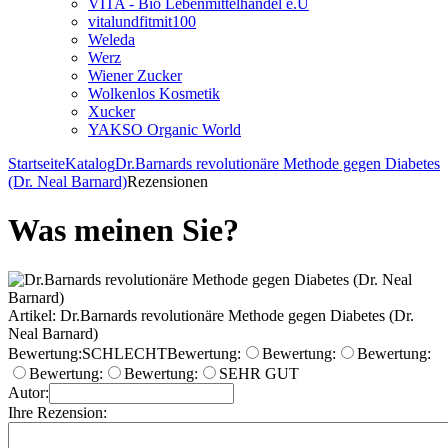
VITA - Bio Lebenmittelhandel e.U
vitalundfitmit100
Weleda
Werz
Wiener Zucker
Wolkenlos Kosmetik
Xucker
YAKSO Organic World
Startseite
Katalog
Dr.Barnards revolutionäre Methode gegen Diabetes
(Dr. Neal Barnard)
Rezensionen
Was meinen Sie?
Artikel: Dr.Barnards revolutionäre Methode gegen Diabetes (Dr.
Neal Barnard)
Bewertung:
SCHLECHT
Bewertung:
Bewertung:
Bewertung:
Bewertung:
Bewertung:
SEHR GUT
Autor:
Ihre Rezension: