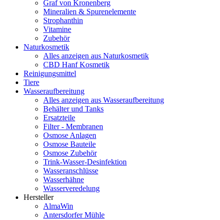
Graf von Kronenberg
Mineralien & Spurenelemente
Strophanthin
Vitamine
Zubehör
Naturkosmetik
Alles anzeigen aus Naturkosmetik
CBD Hanf Kosmetik
Reinigungsmittel
Tiere
Wasseraufbereitung
Alles anzeigen aus Wasseraufbereitung
Behälter und Tanks
Ersatzteile
Filter - Membranen
Osmose Anlagen
Osmose Bauteile
Osmose Zubehör
Trink-Wasser-Desinfektion
Wasseranschlüsse
Wasserhähne
Wasserveredelung
Hersteller
AlmaWin
Antersdorfer Mühle