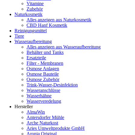
Vitamine
Zubehör
Naturkosmetik
Alles anzeigen aus Naturkosmetik
CBD Hanf Kosmetik
Reinigungsmittel
Tiere
Wasseraufbereitung
Alles anzeigen aus Wasseraufbereitung
Behälter und Tanks
Ersatzteile
Filter - Membranen
Osmose Anlagen
Osmose Bauteile
Osmose Zubehör
Trink-Wasser-Desinfektion
Wasseranschlüsse
Wasserhähne
Wasserveredelung
Hersteller
AlmaWin
Antersdorfer Mühle
Arche Naturkost
Aries Umweltprodukte GmbH
Aronia Original