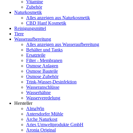
Vitamine
Zubehör
Naturkosmetik
Alles anzeigen aus Naturkosmetik
CBD Hanf Kosmetik
Reinigungsmittel
Tiere
Wasseraufbereitung
Alles anzeigen aus Wasseraufbereitung
Behälter und Tanks
Ersatzteile
Filter - Membranen
Osmose Anlagen
Osmose Bauteile
Osmose Zubehör
Trink-Wasser-Desinfektion
Wasseranschlüsse
Wasserhähne
Wasserveredelung
Hersteller
AlmaWin
Antersdorfer Mühle
Arche Naturkost
Aries Umweltprodukte GmbH
Aronia Original