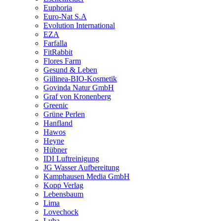
Euphoria
Euro-Nat S.A
Evolution International
EZA
Farfalla
FitRabbit
Flores Farm
Gesund & Leben
Giilinea-BIO-Kosmetik
Govinda Natur GmbH
Graf von Kronenberg
Greenic
Grüne Perlen
Hanfland
Hawos
Heyne
Hübner
IDI Luftreinigung
JG Wasser Aufbereitung
Kamphausen Media GmbH
Kopp Verlag
Lebensbaum
Lima
Lovechock
Luba