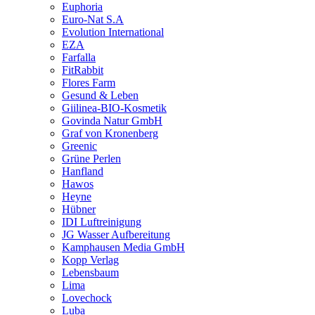
Euphoria
Euro-Nat S.A
Evolution International
EZA
Farfalla
FitRabbit
Flores Farm
Gesund & Leben
Giilinea-BIO-Kosmetik
Govinda Natur GmbH
Graf von Kronenberg
Greenic
Grüne Perlen
Hanfland
Hawos
Heyne
Hübner
IDI Luftreinigung
JG Wasser Aufbereitung
Kamphausen Media GmbH
Kopp Verlag
Lebensbaum
Lima
Lovechock
Luba