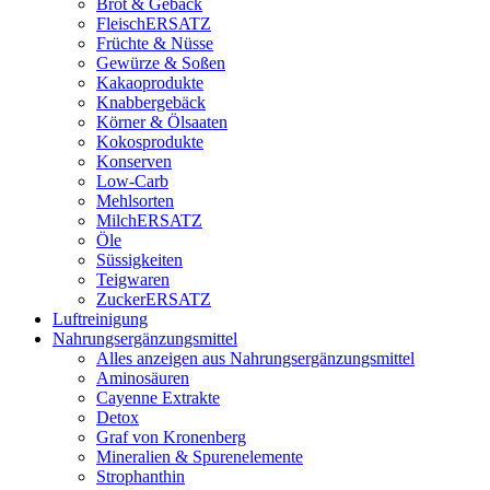
Brot & Gebäck
FleischERSATZ
Früchte & Nüsse
Gewürze & Soßen
Kakaoprodukte
Knabbergebäck
Körner & Ölsaaten
Kokosprodukte
Konserven
Low-Carb
Mehlsorten
MilchERSATZ
Öle
Süssigkeiten
Teigwaren
ZuckerERSATZ
Luftreinigung
Nahrungsergänzungsmittel
Alles anzeigen aus Nahrungsergänzungsmittel
Aminosäuren
Cayenne Extrakte
Detox
Graf von Kronenberg
Mineralien & Spurenelemente
Strophanthin