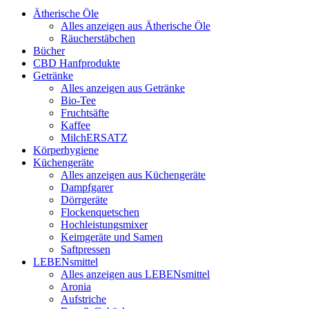
Ätherische Öle
Alles anzeigen aus Ätherische Öle
Räucherstäbchen
Bücher
CBD Hanfprodukte
Getränke
Alles anzeigen aus Getränke
Bio-Tee
Fruchtsäfte
Kaffee
MilchERSATZ
Körperhygiene
Küchengeräte
Alles anzeigen aus Küchengeräte
Dampfgarer
Dörrgeräte
Flockenquetschen
Hochleistungsmixer
Keimgeräte und Samen
Saftpressen
LEBENsmittel
Alles anzeigen aus LEBENsmittel
Aronia
Aufstriche