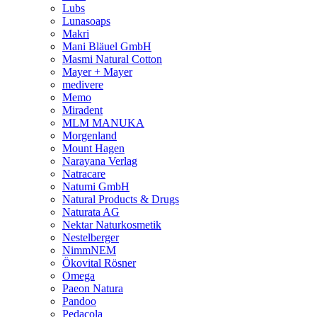
Lubs
Lunasoaps
Makri
Mani Bläuel GmbH
Masmi Natural Cotton
Mayer + Mayer
medivere
Memo
Miradent
MLM MANUKA
Morgenland
Mount Hagen
Narayana Verlag
Natracare
Natumi GmbH
Natural Products & Drugs
Naturata AG
Nektar Naturkosmetik
Nestelberger
NimmNEM
Ökovital Rösner
Omega
Paeon Natura
Pandoo
Pedacola