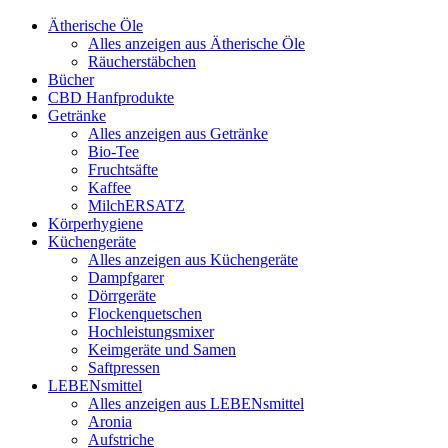
Ätherische Öle
Alles anzeigen aus Ätherische Öle
Räucherstäbchen
Bücher
CBD Hanfprodukte
Getränke
Alles anzeigen aus Getränke
Bio-Tee
Fruchtsäfte
Kaffee
MilchERSATZ
Körperhygiene
Küchengeräte
Alles anzeigen aus Küchengeräte
Dampfgarer
Dörrgeräte
Flockenquetschen
Hochleistungsmixer
Keimgeräte und Samen
Saftpressen
LEBENsmittel
Alles anzeigen aus LEBENsmittel
Aronia
Aufstriche