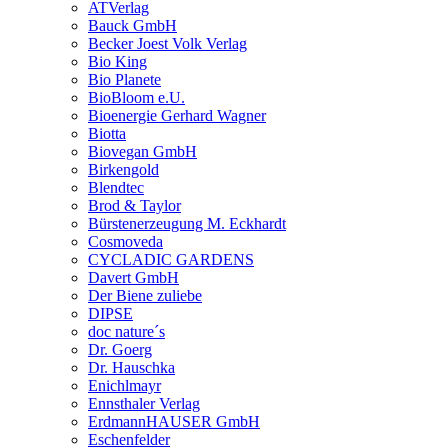
ATVerlag
Bauck GmbH
Becker Joest Volk Verlag
Bio King
Bio Planete
BioBloom e.U.
Bioenergie Gerhard Wagner
Biotta
Biovegan GmbH
Birkengold
Blendtec
Brod & Taylor
Bürstenerzeugung M. Eckhardt
Cosmoveda
CYCLADIC GARDENS
Davert GmbH
Der Biene zuliebe
DIPSE
doc nature´s
Dr. Goerg
Dr. Hauschka
Enichlmayr
Ennsthaler Verlag
ErdmannHAUSER GmbH
Eschenfelder