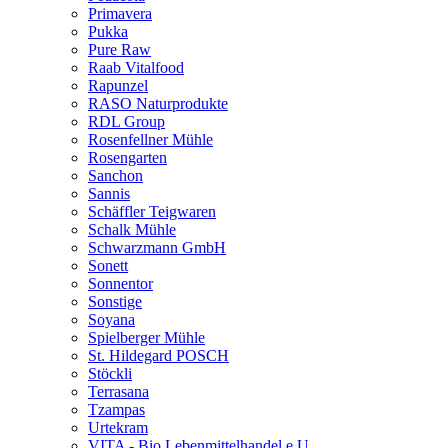
Primavera
Pukka
Pure Raw
Raab Vitalfood
Rapunzel
RASO Naturprodukte
RDL Group
Rosenfellner Mühle
Rosengarten
Sanchon
Sannis
Schäffler Teigwaren
Schalk Mühle
Schwarzmann GmbH
Sonett
Sonnentor
Sonstige
Soyana
Spielberger Mühle
St. Hildegard POSCH
Stöckli
Terrasana
Tzampas
Urtekram
VITA - Bio Lebenmittelhandel e.U