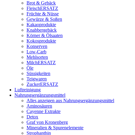
Brot & Gebäck
FleischERSATZ
Früchte & Nüsse
Gewürze & Soßen
Kakaoprodukte
Knabbergebäck
Körner & Ölsaaten
Kokosprodukte
Konserven
Low-Carb
Mehlsorten
MilchERSATZ
Öle
Süssigkeiten
Teigwaren
ZuckerERSATZ
Luftreinigung
Nahrungsergänzungsmittel
Alles anzeigen aus Nahrungsergänzungsmittel
Aminosäuren
Cayenne Extrakte
Detox
Graf von Kronenberg
Mineralien & Spurenelemente
Strophanthin