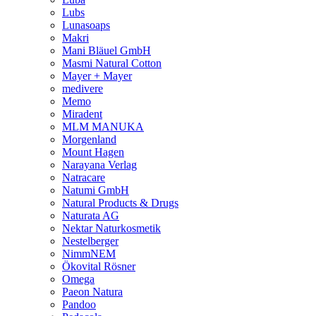
Lubs
Lunasoaps
Makri
Mani Bläuel GmbH
Masmi Natural Cotton
Mayer + Mayer
medivere
Memo
Miradent
MLM MANUKA
Morgenland
Mount Hagen
Narayana Verlag
Natracare
Natumi GmbH
Natural Products & Drugs
Naturata AG
Nektar Naturkosmetik
Nestelberger
NimmNEM
Ökovital Rösner
Omega
Paeon Natura
Pandoo