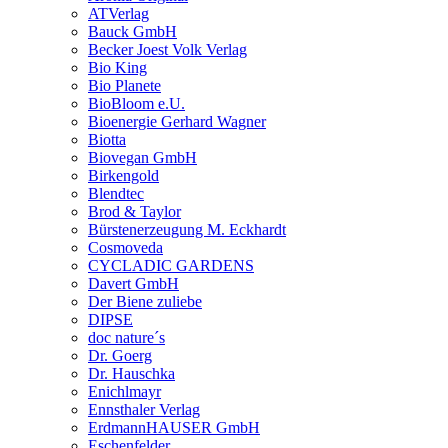
ATVerlag
Bauck GmbH
Becker Joest Volk Verlag
Bio King
Bio Planete
BioBloom e.U.
Bioenergie Gerhard Wagner
Biotta
Biovegan GmbH
Birkengold
Blendtec
Brod & Taylor
Bürstenerzeugung M. Eckhardt
Cosmoveda
CYCLADIC GARDENS
Davert GmbH
Der Biene zuliebe
DIPSE
doc nature´s
Dr. Goerg
Dr. Hauschka
Enichlmayr
Ennsthaler Verlag
ErdmannHAUSER GmbH
Eschenfelder