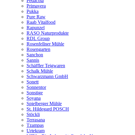
Pedacola
Primavera
Pukka
Pure Raw
Raab Vitalfood
Rapunzel
RASO Naturprodukte
RDL Group
Rosenfellner Mühle
Rosengarten
Sanchon
Sannis
Schäffler Teigwaren
Schalk Mühle
Schwarzmann GmbH
Sonett
Sonnentor
Sonstige
Soyana
Spielberger Mühle
St. Hildegard POSCH
Stöckli
Terrasana
Tzampas
Urtekram