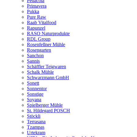
Pedacola
Primavera
Pukka
Pure Raw
Raab Vitalfood
Rapunzel
RASO Naturprodukte
RDL Group
Rosenfellner Mühle
Rosengarten
Sanchon
Sannis
Schäffler Teigwaren
Schalk Mühle
Schwarzmann GmbH
Sonett
Sonnentor
Sonstige
Soyana
Spielberger Mühle
St. Hildegard POSCH
Stöckli
Terrasana
Tzampas
Urtekram