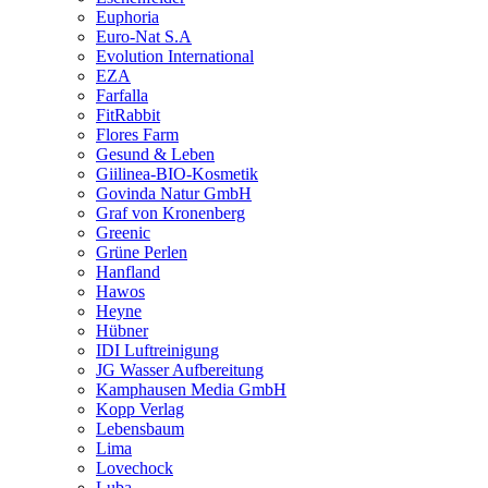
Euphoria
Euro-Nat S.A
Evolution International
EZA
Farfalla
FitRabbit
Flores Farm
Gesund & Leben
Giilinea-BIO-Kosmetik
Govinda Natur GmbH
Graf von Kronenberg
Greenic
Grüne Perlen
Hanfland
Hawos
Heyne
Hübner
IDI Luftreinigung
JG Wasser Aufbereitung
Kamphausen Media GmbH
Kopp Verlag
Lebensbaum
Lima
Lovechock
Luba