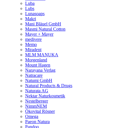
Luba
Lubs
Lunasoaps
Makri
Mani Bläuel GmbH
Masmi Natural Cotton
Mayer + Mayer
medivere
Memo
Miradent
MLM MANUKA
Morgenland
Mount Hagen
Narayana Verlag
Natracare
Natumi GmbH
Natural Products & Drugs
Naturata AG
Nektar Naturkosmetik
Nestelberger
NimmNEM
Ökovital Rösner
Omega
Paeon Natura
Pandoo