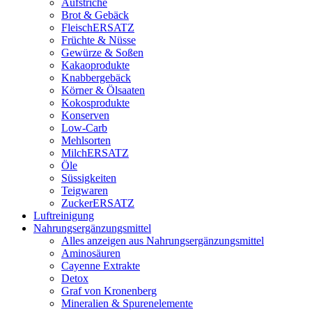
Aufstriche
Brot & Gebäck
FleischERSATZ
Früchte & Nüsse
Gewürze & Soßen
Kakaoprodukte
Knabbergebäck
Körner & Ölsaaten
Kokosprodukte
Konserven
Low-Carb
Mehlsorten
MilchERSATZ
Öle
Süssigkeiten
Teigwaren
ZuckerERSATZ
Luftreinigung
Nahrungsergänzungsmittel
Alles anzeigen aus Nahrungsergänzungsmittel
Aminosäuren
Cayenne Extrakte
Detox
Graf von Kronenberg
Mineralien & Spurenelemente