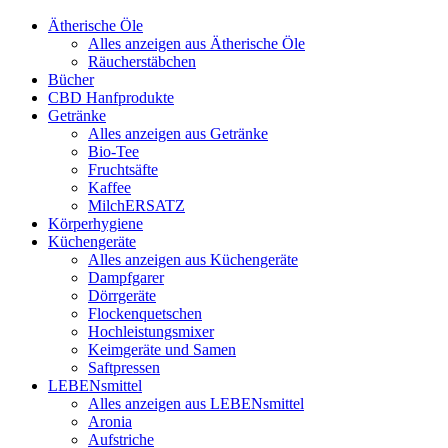
Ätherische Öle
Alles anzeigen aus Ätherische Öle
Räucherstäbchen
Bücher
CBD Hanfprodukte
Getränke
Alles anzeigen aus Getränke
Bio-Tee
Fruchtsäfte
Kaffee
MilchERSATZ
Körperhygiene
Küchengeräte
Alles anzeigen aus Küchengeräte
Dampfgarer
Dörrgeräte
Flockenquetschen
Hochleistungsmixer
Keimgeräte und Samen
Saftpressen
LEBENsmittel
Alles anzeigen aus LEBENsmittel
Aronia
Aufstriche