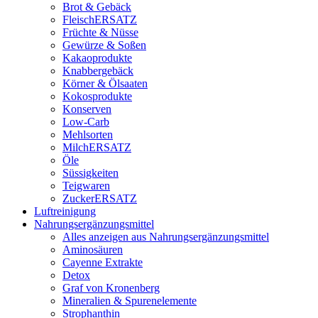
Brot & Gebäck
FleischERSATZ
Früchte & Nüsse
Gewürze & Soßen
Kakaoprodukte
Knabbergebäck
Körner & Ölsaaten
Kokosprodukte
Konserven
Low-Carb
Mehlsorten
MilchERSATZ
Öle
Süssigkeiten
Teigwaren
ZuckerERSATZ
Luftreinigung
Nahrungsergänzungsmittel
Alles anzeigen aus Nahrungsergänzungsmittel
Aminosäuren
Cayenne Extrakte
Detox
Graf von Kronenberg
Mineralien & Spurenelemente
Strophanthin