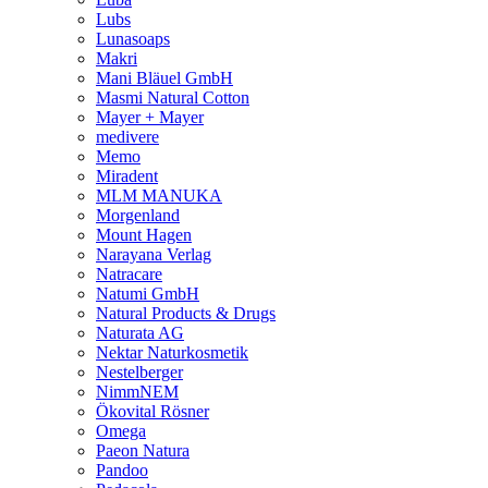
Lubs
Lunasoaps
Makri
Mani Bläuel GmbH
Masmi Natural Cotton
Mayer + Mayer
medivere
Memo
Miradent
MLM MANUKA
Morgenland
Mount Hagen
Narayana Verlag
Natracare
Natumi GmbH
Natural Products & Drugs
Naturata AG
Nektar Naturkosmetik
Nestelberger
NimmNEM
Ökovital Rösner
Omega
Paeon Natura
Pandoo