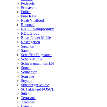
Pedacola
Primavera
Pukka
Pure Raw
Raab Vitalfood
Rapunzel
RASO Naturprodukte
RDL Group
Rosenfellner Mühle
Rosengarten
Sanchon
Sannis
Schäffler Teigwaren
Schalk Mühle
Schwarzmann GmbH
Sonett
Sonnentor
Sonstige
Soyana
Spielberger Mühle
St. Hildegard POSCH
Stöckli
Terrasana
Tzampas
Urtekram