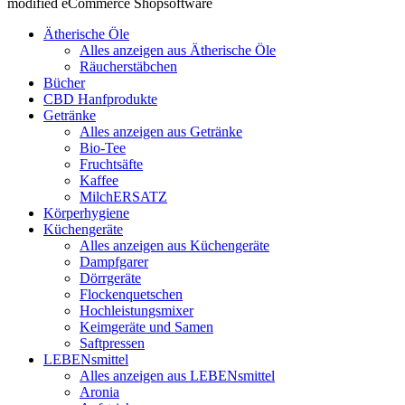
modified eCommerce Shopsoftware
Ätherische Öle
Alles anzeigen aus Ätherische Öle
Räucherstäbchen
Bücher
CBD Hanfprodukte
Getränke
Alles anzeigen aus Getränke
Bio-Tee
Fruchtsäfte
Kaffee
MilchERSATZ
Körperhygiene
Küchengeräte
Alles anzeigen aus Küchengeräte
Dampfgarer
Dörrgeräte
Flockenquetschen
Hochleistungsmixer
Keimgeräte und Samen
Saftpressen
LEBENsmittel
Alles anzeigen aus LEBENsmittel
Aronia