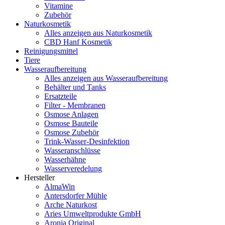
Vitamine
Zubehör
Naturkosmetik
Alles anzeigen aus Naturkosmetik
CBD Hanf Kosmetik
Reinigungsmittel
Tiere
Wasseraufbereitung
Alles anzeigen aus Wasseraufbereitung
Behälter und Tanks
Ersatzteile
Filter - Membranen
Osmose Anlagen
Osmose Bauteile
Osmose Zubehör
Trink-Wasser-Desinfektion
Wasseranschlüsse
Wasserhähne
Wasserveredelung
Hersteller
AlmaWin
Antersdorfer Mühle
Arche Naturkost
Aries Umweltprodukte GmbH
Aronia Original