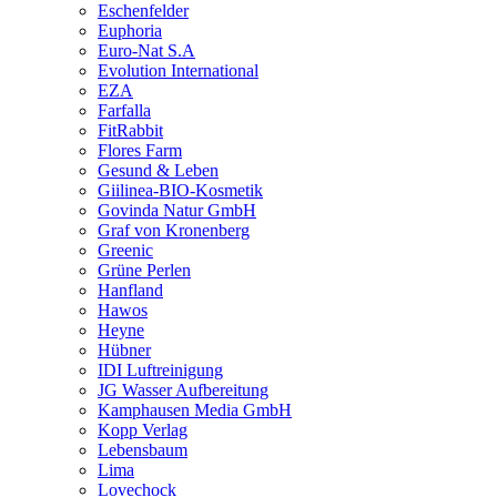
Eschenfelder
Euphoria
Euro-Nat S.A
Evolution International
EZA
Farfalla
FitRabbit
Flores Farm
Gesund & Leben
Giilinea-BIO-Kosmetik
Govinda Natur GmbH
Graf von Kronenberg
Greenic
Grüne Perlen
Hanfland
Hawos
Heyne
Hübner
IDI Luftreinigung
JG Wasser Aufbereitung
Kamphausen Media GmbH
Kopp Verlag
Lebensbaum
Lima
Lovechock