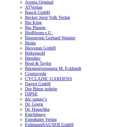
Aronia Original
ATVerlag
Bauck GmbH
Becker Joest Volk Verlag
Bio King
Bio Planete
BioBloom e.U.
Bioenergie Gerhard Wagner
Biotta
Biovegan GmbH
Birkengold
Blendtec
Brod & Taylor
Bürstenerzeugung M. Eckhardt
Cosmoveda
CYCLADIC GARDENS
Davert GmbH
Der Biene zuliebe
DIPSE
doc nature´s
Dr. Goerg
Dr. Hauschka
Enichlmayr
Ennsthaler Verlag
ErdmannHAUSER GmbH