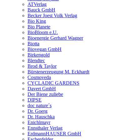
ATVerlag
Bauck GmbH
Becker Joest Volk Verlag
Bio King
Bio Planete
BioBloom e.U.
Bioenergie Gerhard Wagner
Biotta
Biovegan GmbH
Birkengold
Blendtec
Brod & Taylor
Bürstenerzeugung M. Eckhardt
Cosmoveda
CYCLADIC GARDENS
Davert GmbH
Der Biene zuliebe
DIPSE
doc nature´s
Dr. Goerg
Dr. Hauschka
Enichlmayr
Ennsthaler Verlag
ErdmannHAUSER GmbH
Eschenfelder