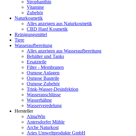
Strophanthin
Vitamine
Zubehör
Naturkosmetik
Alles anzeigen aus Naturkosmetik
CBD Hanf Kosmetik
Reinigungsmittel
Tiere
Wasseraufbereitung
Alles anzeigen aus Wasseraufbereitung
Behälter und Tanks
Ersatzteile
Filter - Membranen
Osmose Anlagen
Osmose Bauteile
Osmose Zubehör
Trink-Wasser-Desinfektion
Wasseranschlüsse
Wasserhähne
Wasserveredelung
Hersteller
AlmaWin
Antersdorfer Mühle
Arche Naturkost
Aries Umweltprodukte GmbH