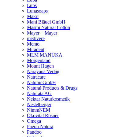
Lubs
Lunasoaps
Makri
Mani Bläuel GmbH
Masmi Natural Cotton
Mayer + Mayer
medivere
Memo
Miradent
MLM MANUKA
Morgenland
Mount Hagen
Narayana Verlag
Natracare
Natumi GmbH
Natural Products & Drugs
Naturata AG
Nektar Naturkosmetik
Nestelberger
NimmNEM
Ökovital Rösner
Omega
Paeon Natura
Pandoo