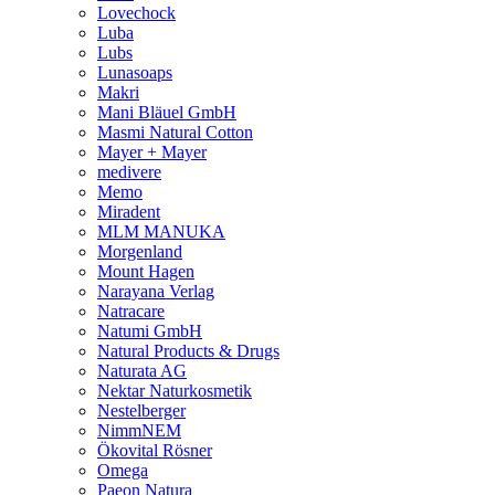
Lovechock
Luba
Lubs
Lunasoaps
Makri
Mani Bläuel GmbH
Masmi Natural Cotton
Mayer + Mayer
medivere
Memo
Miradent
MLM MANUKA
Morgenland
Mount Hagen
Narayana Verlag
Natracare
Natumi GmbH
Natural Products & Drugs
Naturata AG
Nektar Naturkosmetik
Nestelberger
NimmNEM
Ökovital Rösner
Omega
Paeon Natura