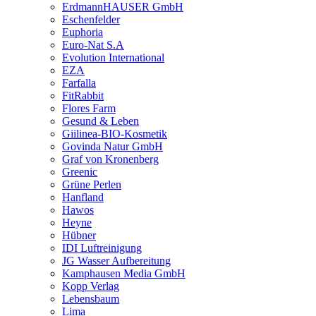
ErdmannHAUSER GmbH
Eschenfelder
Euphoria
Euro-Nat S.A
Evolution International
EZA
Farfalla
FitRabbit
Flores Farm
Gesund & Leben
Giilinea-BIO-Kosmetik
Govinda Natur GmbH
Graf von Kronenberg
Greenic
Grüne Perlen
Hanfland
Hawos
Heyne
Hübner
IDI Luftreinigung
JG Wasser Aufbereitung
Kamphausen Media GmbH
Kopp Verlag
Lebensbaum
Lima