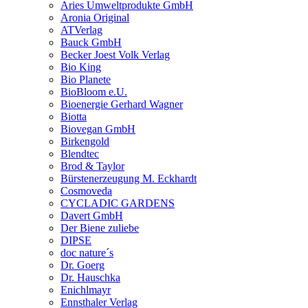
Aries Umweltprodukte GmbH
Aronia Original
ATVerlag
Bauck GmbH
Becker Joest Volk Verlag
Bio King
Bio Planete
BioBloom e.U.
Bioenergie Gerhard Wagner
Biotta
Biovegan GmbH
Birkengold
Blendtec
Brod & Taylor
Bürstenerzeugung M. Eckhardt
Cosmoveda
CYCLADIC GARDENS
Davert GmbH
Der Biene zuliebe
DIPSE
doc nature´s
Dr. Goerg
Dr. Hauschka
Enichlmayr
Ennsthaler Verlag