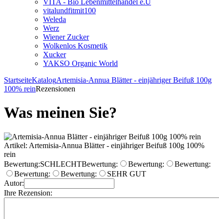
VITA - Bio Lebenmittelhandel e.U
vitalundfitmit100
Weleda
Werz
Wiener Zucker
Wolkenlos Kosmetik
Xucker
YAKSO Organic World
Startseite
Katalog
Artemisia-Annua Blätter - einjähriger Beifuß 100g
100% rein
Rezensionen
Was meinen Sie?
Artikel: Artemisia-Annua Blätter - einjähriger Beifuß 100g 100%
rein
Bewertung:
SCHLECHT
Bewertung:
Bewertung:
Bewertung:
Bewertung:
Bewertung:
SEHR GUT
Autor:
Ihre Rezension: