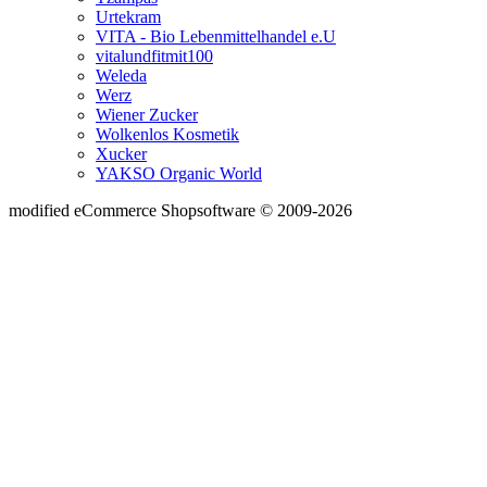
Urtekram
VITA - Bio Lebenmittelhandel e.U
vitalundfitmit100
Weleda
Werz
Wiener Zucker
Wolkenlos Kosmetik
Xucker
YAKSO Organic World
mod
ified eCommerce Shopsoftware © 2009-2026