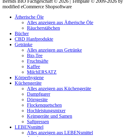
Bernds BIO Fachgeschäft © 2026 | Template © 2009-2026 by
modified eCommerce Shopsoftware
Ätherische Öle
Alles anzeigen aus Ätherische Öle
Räucherstäbchen
Bücher
CBD Hanfprodukte
Getränke
Alles anzeigen aus Getränke
Bio-Tee
Fruchtsäfte
Kaffee
MilchERSATZ
Körperhygiene
Küchengeräte
Alles anzeigen aus Küchengeräte
Dampfgarer
Dörrgeräte
Flockenquetschen
Hochleistungsmixer
Keimgeräte und Samen
Saftpressen
LEBENsmittel
Alles anzeigen aus LEBENsmittel