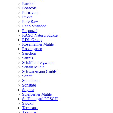
Pandoo
Pedacola
Primavera
Pukka
Pure Raw
Raab Vitalfood
Rapunzel
RASO Naturprodukte
RDL Group
Rosenfellner Mühle
Rosengarten
Sanchon
Sannis
Schäffler Teigwaren
Schalk Mühle
Schwarzmann GmbH
Sonett
Sonnentor
Sonstige
Soyana
Spielberger Mühle
St. Hildegard POSCH
Stöckli
Terrasana
Tzampas