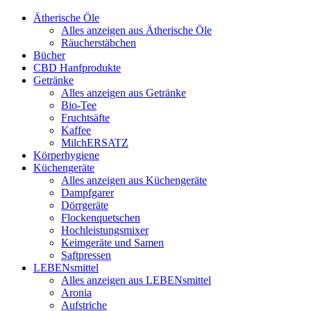
Ätherische Öle
Alles anzeigen aus Ätherische Öle
Räucherstäbchen
Bücher
CBD Hanfprodukte
Getränke
Alles anzeigen aus Getränke
Bio-Tee
Fruchtsäfte
Kaffee
MilchERSATZ
Körperhygiene
Küchengeräte
Alles anzeigen aus Küchengeräte
Dampfgarer
Dörrgeräte
Flockenquetschen
Hochleistungsmixer
Keimgeräte und Samen
Saftpressen
LEBENsmittel
Alles anzeigen aus LEBENsmittel
Aronia
Aufstriche