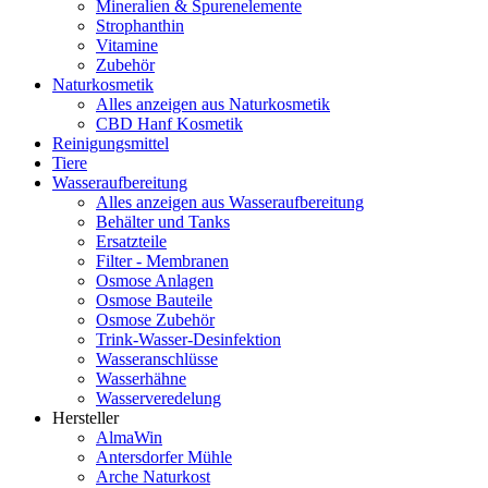
Mineralien & Spurenelemente
Strophanthin
Vitamine
Zubehör
Naturkosmetik
Alles anzeigen aus Naturkosmetik
CBD Hanf Kosmetik
Reinigungsmittel
Tiere
Wasseraufbereitung
Alles anzeigen aus Wasseraufbereitung
Behälter und Tanks
Ersatzteile
Filter - Membranen
Osmose Anlagen
Osmose Bauteile
Osmose Zubehör
Trink-Wasser-Desinfektion
Wasseranschlüsse
Wasserhähne
Wasserveredelung
Hersteller
AlmaWin
Antersdorfer Mühle
Arche Naturkost