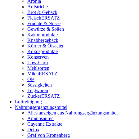
Aronia
Aufstriche
Brot & Gebäck
FleischERSATZ
Früchte & Nüsse
Gewürze & Soßen
Kakaoprodukte
Knabbergebäck
Körner & Ölsaaten
Kokosprodukte
Konserven
Low-Carb
Mehlsorten
MilchERSATZ
Öle
Süssigkeiten
Teigwaren
ZuckerERSATZ
Luftreinigung
Nahrungsergänzungsmittel
Alles anzeigen aus Nahrungsergänzungsmittel
Aminosäuren
Cayenne Extrakte
Detox
Graf von Kronenberg