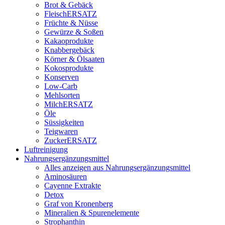
Brot & Gebäck
FleischERSATZ
Früchte & Nüsse
Gewürze & Soßen
Kakaoprodukte
Knabbergebäck
Körner & Ölsaaten
Kokosprodukte
Konserven
Low-Carb
Mehlsorten
MilchERSATZ
Öle
Süssigkeiten
Teigwaren
ZuckerERSATZ
Luftreinigung
Nahrungsergänzungsmittel
Alles anzeigen aus Nahrungsergänzungsmittel
Aminosäuren
Cayenne Extrakte
Detox
Graf von Kronenberg
Mineralien & Spurenelemente
Strophanthin