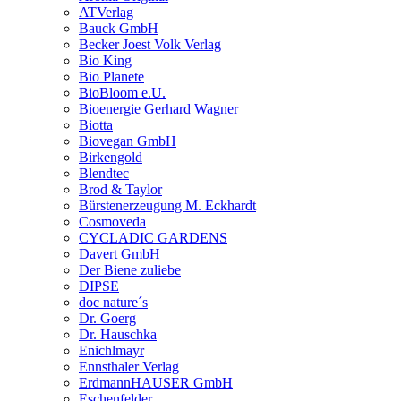
ATVerlag
Bauck GmbH
Becker Joest Volk Verlag
Bio King
Bio Planete
BioBloom e.U.
Bioenergie Gerhard Wagner
Biotta
Biovegan GmbH
Birkengold
Blendtec
Brod & Taylor
Bürstenerzeugung M. Eckhardt
Cosmoveda
CYCLADIC GARDENS
Davert GmbH
Der Biene zuliebe
DIPSE
doc nature´s
Dr. Goerg
Dr. Hauschka
Enichlmayr
Ennsthaler Verlag
ErdmannHAUSER GmbH
Eschenfelder