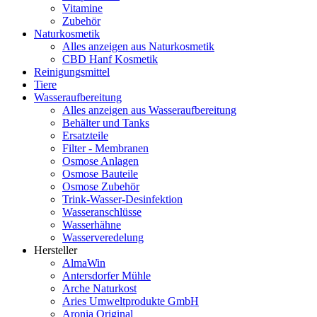
Vitamine
Zubehör
Naturkosmetik
Alles anzeigen aus Naturkosmetik
CBD Hanf Kosmetik
Reinigungsmittel
Tiere
Wasseraufbereitung
Alles anzeigen aus Wasseraufbereitung
Behälter und Tanks
Ersatzteile
Filter - Membranen
Osmose Anlagen
Osmose Bauteile
Osmose Zubehör
Trink-Wasser-Desinfektion
Wasseranschlüsse
Wasserhähne
Wasserveredelung
Hersteller
AlmaWin
Antersdorfer Mühle
Arche Naturkost
Aries Umweltprodukte GmbH
Aronia Original