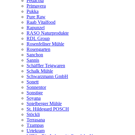
Pedacola
Primavera
Pukka
Pure Raw
Raab Vitalfood
Rapunzel
RASO Naturprodukte
RDL Group
Rosenfellner Mühle
Rosengarten
Sanchon
Sannis
Schäffler Teigwaren
Schalk Mühle
Schwarzmann GmbH
Sonett
Sonnentor
Sonstige
Soyana
Spielberger Mühle
St. Hildegard POSCH
Stöckli
Terrasana
Tzampas
Urtekram