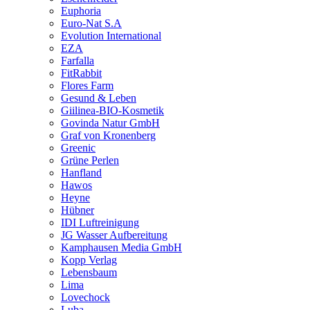
Euphoria
Euro-Nat S.A
Evolution International
EZA
Farfalla
FitRabbit
Flores Farm
Gesund & Leben
Giilinea-BIO-Kosmetik
Govinda Natur GmbH
Graf von Kronenberg
Greenic
Grüne Perlen
Hanfland
Hawos
Heyne
Hübner
IDI Luftreinigung
JG Wasser Aufbereitung
Kamphausen Media GmbH
Kopp Verlag
Lebensbaum
Lima
Lovechock
Luba