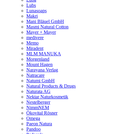
Lubs
Lunasoaps
Makri
Mani Bläuel GmbH
Masmi Natural Cotton
Mayer + Mayer
medivere
Memo
Miradent
MLM MANUKA
Morgenland
Mount Hagen
Narayana Verlag
Natracare
Natumi GmbH
Natural Products & Drugs
Naturata AG
Nektar Naturkosmetik
Nestelberger
NimmNEM
Ökovital Rösner
Omega
Paeon Natura
Pandoo