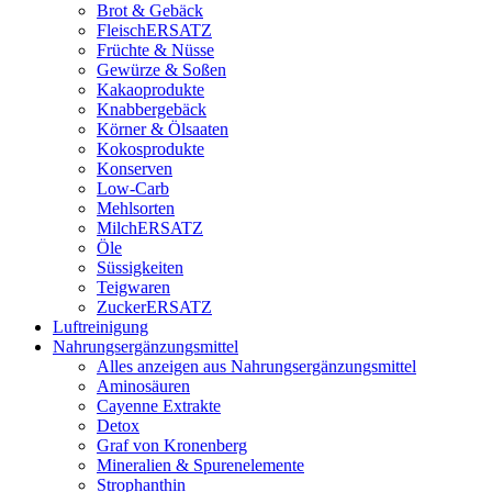
Brot & Gebäck
FleischERSATZ
Früchte & Nüsse
Gewürze & Soßen
Kakaoprodukte
Knabbergebäck
Körner & Ölsaaten
Kokosprodukte
Konserven
Low-Carb
Mehlsorten
MilchERSATZ
Öle
Süssigkeiten
Teigwaren
ZuckerERSATZ
Luftreinigung
Nahrungsergänzungsmittel
Alles anzeigen aus Nahrungsergänzungsmittel
Aminosäuren
Cayenne Extrakte
Detox
Graf von Kronenberg
Mineralien & Spurenelemente
Strophanthin