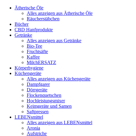
Ätherische Öle
Alles anzeigen aus Ätherische Öle
Räucherstäbchen
Bücher
CBD Hanfprodukte
Getränke
Alles anzeigen aus Getränke
Bio-Tee
Fruchtsäfte
Kaffee
MilchERSATZ
Körperhygiene
Küchengeräte
Alles anzeigen aus Küchengeräte
Dampfgarer
Dörrgeräte
Flockenquetschen
Hochleistungsmixer
Keimgeräte und Samen
Saftpressen
LEBENsmittel
Alles anzeigen aus LEBENsmittel
Aronia
Aufstriche