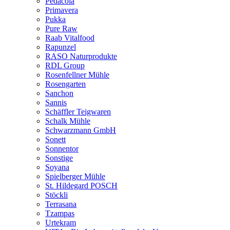
Pedacola
Primavera
Pukka
Pure Raw
Raab Vitalfood
Rapunzel
RASO Naturprodukte
RDL Group
Rosenfellner Mühle
Rosengarten
Sanchon
Sannis
Schäffler Teigwaren
Schalk Mühle
Schwarzmann GmbH
Sonett
Sonnentor
Sonstige
Soyana
Spielberger Mühle
St. Hildegard POSCH
Stöckli
Terrasana
Tzampas
Urtekram