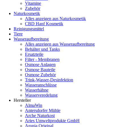
Vitamine
Zubehör
Naturkosmetik
Alles anzeigen aus Naturkosmetik
CBD Hanf Kosmetik
Reinigungsmittel
Tiere
Wasseraufbereitung
Alles anzeigen aus Wasseraufbereitung
Behälter und Tanks
Ersatzteile
Filter - Membranen
Osmose Anlagen
Osmose Bauteile
Osmose Zubehör
Trink-Wasser-Desinfektion
Wasseranschlüsse
Wasserhähne
Wasserveredelung
Hersteller
AlmaWin
Antersdorfer Mühle
Arche Naturkost
Aries Umweltprodukte GmbH
Aronia Original