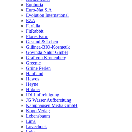
Euphoria
Euro-Nat S.A
Evolution International
EZA
Farfalla
FitRabbit
Flores Farm
Gesund & Leben
Giilinea-BIO-Kosmetik
Govinda Natur GmbH
Graf von Kronenberg
Greenic
Grüne Perlen
Hanfland
Hawos
Heyne
Hübner
IDI Luftreinigung
JG Wasser Aufbereitung
Kamphausen Media GmbH
Kopp Verlag
Lebensbaum
Lima
Lovechock
Luba