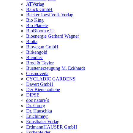
ATVerlag
Bauck GmbH
Becker Joest Volk Verlag
Bio King
Bio Planete
BioBloom e.U.
Bioenergie Gerhard Wagner
Biotta
Biovegan GmbH
Birkengold
Blendtec
Brod & Taylor
Bürstenerzeugung M. Eckhardt
Cosmoveda
CYCLADIC GARDENS
Davert GmbH
Der Biene zuliebe
DIPSE
doc nature´s
Dr. Goerg
Dr. Hauschka
Enichlmayr
Ennsthaler Verlag
ErdmannHAUSER GmbH
Eschenfelder