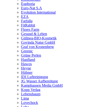
Euphoria
Euro-Nat S.A
Evolution International
EZA
Farfalla
FitRabbit
Flores Farm
Gesund & Leben
Giilinea-BIO-Kosmetik
Govinda Natur GmbH
Graf von Kronenberg
Greenic
Grüne Perlen
Hanfland
Hawos
Heyne
Hübner
IDI Luftreinigung
JG Wasser Aufbereitung
Kamphausen Media GmbH
Kopp Verlag
Lebensbaum
Lima
Lovechock
Luba