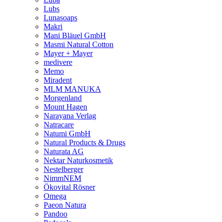
Lubs
Lunasoaps
Makri
Mani Bläuel GmbH
Masmi Natural Cotton
Mayer + Mayer
medivere
Memo
Miradent
MLM MANUKA
Morgenland
Mount Hagen
Narayana Verlag
Natracare
Natumi GmbH
Natural Products & Drugs
Naturata AG
Nektar Naturkosmetik
Nestelberger
NimmNEM
Ökovital Rösner
Omega
Paeon Natura
Pandoo