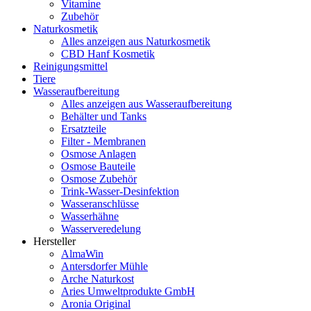
Vitamine
Zubehör
Naturkosmetik
Alles anzeigen aus Naturkosmetik
CBD Hanf Kosmetik
Reinigungsmittel
Tiere
Wasseraufbereitung
Alles anzeigen aus Wasseraufbereitung
Behälter und Tanks
Ersatzteile
Filter - Membranen
Osmose Anlagen
Osmose Bauteile
Osmose Zubehör
Trink-Wasser-Desinfektion
Wasseranschlüsse
Wasserhähne
Wasserveredelung
Hersteller
AlmaWin
Antersdorfer Mühle
Arche Naturkost
Aries Umweltprodukte GmbH
Aronia Original