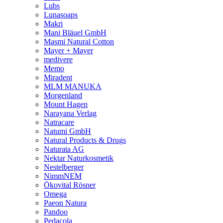
Lubs
Lunasoaps
Makri
Mani Bläuel GmbH
Masmi Natural Cotton
Mayer + Mayer
medivere
Memo
Miradent
MLM MANUKA
Morgenland
Mount Hagen
Narayana Verlag
Natracare
Natumi GmbH
Natural Products & Drugs
Naturata AG
Nektar Naturkosmetik
Nestelberger
NimmNEM
Ökovital Rösner
Omega
Paeon Natura
Pandoo
Pedacola