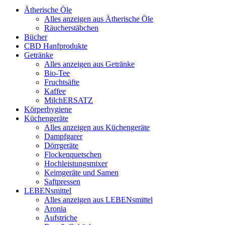
Ätherische Öle
Alles anzeigen aus Ätherische Öle
Räucherstäbchen
Bücher
CBD Hanfprodukte
Getränke
Alles anzeigen aus Getränke
Bio-Tee
Fruchtsäfte
Kaffee
MilchERSATZ
Körperhygiene
Küchengeräte
Alles anzeigen aus Küchengeräte
Dampfgarer
Dörrgeräte
Flockenquetschen
Hochleistungsmixer
Keimgeräte und Samen
Saftpressen
LEBENsmittel
Alles anzeigen aus LEBENsmittel
Aronia
Aufstriche