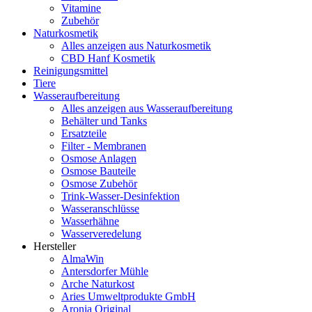
Vitamine
Zubehör
Naturkosmetik
Alles anzeigen aus Naturkosmetik
CBD Hanf Kosmetik
Reinigungsmittel
Tiere
Wasseraufbereitung
Alles anzeigen aus Wasseraufbereitung
Behälter und Tanks
Ersatzteile
Filter - Membranen
Osmose Anlagen
Osmose Bauteile
Osmose Zubehör
Trink-Wasser-Desinfektion
Wasseranschlüsse
Wasserhähne
Wasserveredelung
Hersteller
AlmaWin
Antersdorfer Mühle
Arche Naturkost
Aries Umweltprodukte GmbH
Aronia Original