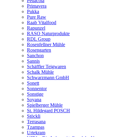
Pedacola
Primavera
Pukka
Pure Raw
Raab Vitalfood
Rapunzel
RASO Naturprodukte
RDL Group
Rosenfellner Mühle
Rosengarten
Sanchon
Sannis
Schäffler Teigwaren
Schalk Mühle
Schwarzmann GmbH
Sonett
Sonnentor
Sonstige
Soyana
Spielberger Mühle
St. Hildegard POSCH
Stöckli
Terrasana
Tzampas
Urtekram