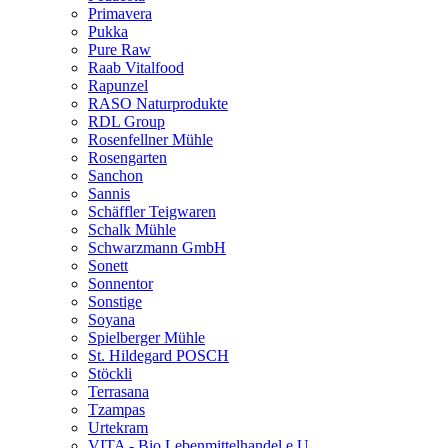
Primavera
Pukka
Pure Raw
Raab Vitalfood
Rapunzel
RASO Naturprodukte
RDL Group
Rosenfellner Mühle
Rosengarten
Sanchon
Sannis
Schäffler Teigwaren
Schalk Mühle
Schwarzmann GmbH
Sonett
Sonnentor
Sonstige
Soyana
Spielberger Mühle
St. Hildegard POSCH
Stöckli
Terrasana
Tzampas
Urtekram
VITA - Bio Lebenmittelhandel e.U