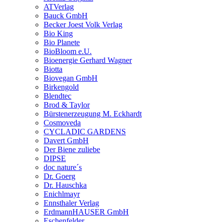
ATVerlag
Bauck GmbH
Becker Joest Volk Verlag
Bio King
Bio Planete
BioBloom e.U.
Bioenergie Gerhard Wagner
Biotta
Biovegan GmbH
Birkengold
Blendtec
Brod & Taylor
Bürstenerzeugung M. Eckhardt
Cosmoveda
CYCLADIC GARDENS
Davert GmbH
Der Biene zuliebe
DIPSE
doc nature´s
Dr. Goerg
Dr. Hauschka
Enichlmayr
Ennsthaler Verlag
ErdmannHAUSER GmbH
Eschenfelder