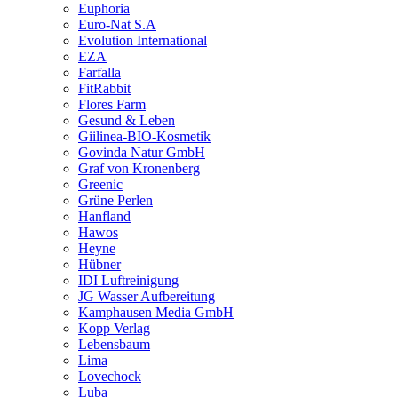
Euphoria
Euro-Nat S.A
Evolution International
EZA
Farfalla
FitRabbit
Flores Farm
Gesund & Leben
Giilinea-BIO-Kosmetik
Govinda Natur GmbH
Graf von Kronenberg
Greenic
Grüne Perlen
Hanfland
Hawos
Heyne
Hübner
IDI Luftreinigung
JG Wasser Aufbereitung
Kamphausen Media GmbH
Kopp Verlag
Lebensbaum
Lima
Lovechock
Luba