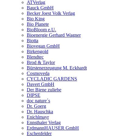
ATVerlag
Bauck GmbH
Becker Joest Volk Verlag
Bio King
Bio Planete
BioBloom e.U.
Bioenergie Gerhard Wagner
Biotta
Biovegan GmbH
Birkengold
Blendtec
Brod & Taylor
Bürstenerzeugung M. Eckhardt
Cosmoveda
CYCLADIC GARDENS
Davert GmbH
Der Biene zuliebe
DIPSE
doc nature´s
Dr. Goerg
Dr. Hauschka
Enichlmayr
Ennsthaler Verlag
ErdmannHAUSER GmbH
Eschenfelder