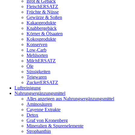
Brot & Gebäck
FleischERSATZ
Früchte & Nüsse
Gewürze & Soßen
Kakaoprodukte
Knabbergebäck
Körner & Ölsaaten
Kokosprodukte
Konserven
Low-Carb
Mehlsorten
MilchERSATZ
Öle
Süssigkeiten
Teigwaren
ZuckerERSATZ
Luftreinigung
Nahrungsergänzungsmittel
Alles anzeigen aus Nahrungsergänzungsmittel
Aminosäuren
Cayenne Extrakte
Detox
Graf von Kronenberg
Mineralien & Spurenelemente
Strophanthin