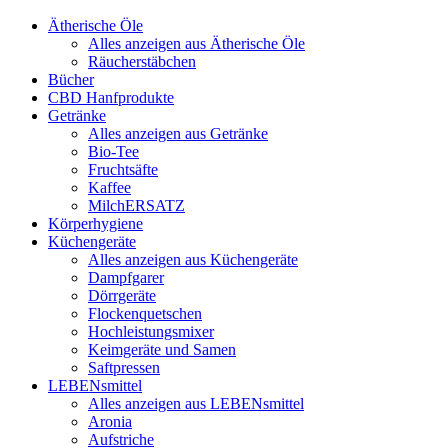
Ätherische Öle
Alles anzeigen aus Ätherische Öle
Räucherstäbchen
Bücher
CBD Hanfprodukte
Getränke
Alles anzeigen aus Getränke
Bio-Tee
Fruchtsäfte
Kaffee
MilchERSATZ
Körperhygiene
Küchengeräte
Alles anzeigen aus Küchengeräte
Dampfgarer
Dörrgeräte
Flockenquetschen
Hochleistungsmixer
Keimgeräte und Samen
Saftpressen
LEBENsmittel
Alles anzeigen aus LEBENsmittel
Aronia
Aufstriche