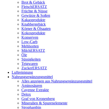
Brot & Gebäck
FleischERSATZ
Früchte & Nüsse
Gewürze & Soßen
Kakaoprodukte
Knabbergebäck
Körner & Ölsaaten
Kokosprodukte
Konserven
Low-Carb
Mehlsorten
MilchERSATZ
Öle
Süssigkeiten
Teigwaren
ZuckerERSATZ
Luftreinigung
Nahrungsergänzungsmittel
Alles anzeigen aus Nahrungsergänzungsmittel
Aminosäuren
Cayenne Extrakte
Detox
Graf von Kronenberg
Mineralien & Spurenelemente
Strophanthin