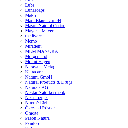
Lubs
Lunasoaps
Makri
Mani Bläuel GmbH
Masmi Natural Cotton
Mayer + Mayer
medivere
Memo
Miradent
MLM MANUKA
Morgenland
Mount Hagen
Narayana Verlag
Natracare
Natumi GmbH
Natural Products & Drugs
Naturata AG
Nektar Naturkosmetik
Nestelberger
NimmNEM
Ökovital Rösner
Omega
Paeon Natura
Pandoo