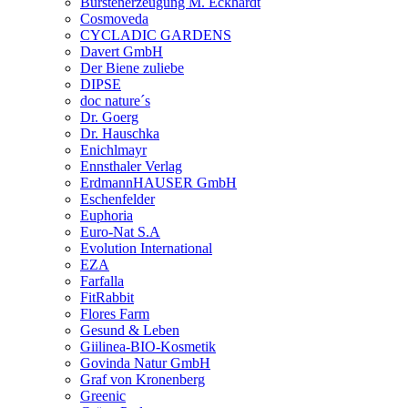
Bürstenerzeugung M. Eckhardt
Cosmoveda
CYCLADIC GARDENS
Davert GmbH
Der Biene zuliebe
DIPSE
doc nature´s
Dr. Goerg
Dr. Hauschka
Enichlmayr
Ennsthaler Verlag
ErdmannHAUSER GmbH
Eschenfelder
Euphoria
Euro-Nat S.A
Evolution International
EZA
Farfalla
FitRabbit
Flores Farm
Gesund & Leben
Giilinea-BIO-Kosmetik
Govinda Natur GmbH
Graf von Kronenberg
Greenic