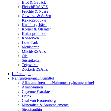
Brot & Gebäck
FleischERSATZ
Früchte & Nüsse
Gewürze & Soßen
Kakaoprodukte
Knabbergebäck
Körner & Ölsaaten
Kokosprodukte
Konserven
Low-Carb
Mehlsorten
MilchERSATZ
Öle
Süssigkeiten
Teigwaren
ZuckerERSATZ
Luftreinigung
Nahrungsergänzungsmittel
Alles anzeigen aus Nahrungsergänzungsmittel
Aminosäuren
Cayenne Extrakte
Detox
Graf von Kronenberg
Mineralien & Spurenelemente
Strophanthin