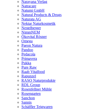
Narayana Verlag
Natracare
Natumi GmbH
Natural Products & Drugs
Naturata AG
Nektar Naturkosmetik
Nestelberger
NimmNEM
Ökovital Rösner
Omega
Paeon Natura
Pandoo
Pedacola
Primavera
Pukka
Pure Raw
Raab Vitalfood
Rapunzel
RASO Naturprodukte
RDL Group
Rosenfellner Mühle
Rosengarten
Sanchon
Sannis
Schäffler Teigwaren