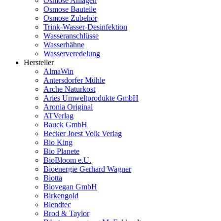
Osmose Anlagen
Osmose Bauteile
Osmose Zubehör
Trink-Wasser-Desinfektion
Wasseranschlüsse
Wasserhähne
Wasserveredelung
Hersteller
AlmaWin
Antersdorfer Mühle
Arche Naturkost
Aries Umweltprodukte GmbH
Aronia Original
ATVerlag
Bauck GmbH
Becker Joest Volk Verlag
Bio King
Bio Planete
BioBloom e.U.
Bioenergie Gerhard Wagner
Biotta
Biovegan GmbH
Birkengold
Blendtec
Brod & Taylor