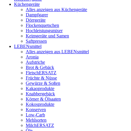
Küchengeräte
Alles anzeigen aus Küchengeräte
Dampfgarer
Dörrgeräte
Flockenquetschen
Hochleistungsmixer
Keimgeräte und Samen
Saftpressen
LEBENsmittel
Alles anzeigen aus LEBENsmittel
Aronia
Aufstriche
Brot & Gebäck
FleischERSATZ
Früchte & Nüsse
Gewürze & Soßen
Kakaoprodukte
Knabbergebäck
Körner & Ölsaaten
Kokosprodukte
Konserven
Low-Carb
Mehlsorten
MilchERSATZ
Öle