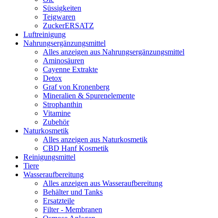
Süssigkeiten
Teigwaren
ZuckerERSATZ
Luftreinigung
Nahrungsergänzungsmittel
Alles anzeigen aus Nahrungsergänzungsmittel
Aminosäuren
Cayenne Extrakte
Detox
Graf von Kronenberg
Mineralien & Spurenelemente
Strophanthin
Vitamine
Zubehör
Naturkosmetik
Alles anzeigen aus Naturkosmetik
CBD Hanf Kosmetik
Reinigungsmittel
Tiere
Wasseraufbereitung
Alles anzeigen aus Wasseraufbereitung
Behälter und Tanks
Ersatzteile
Filter - Membranen