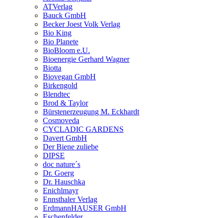
ATVerlag
Bauck GmbH
Becker Joest Volk Verlag
Bio King
Bio Planete
BioBloom e.U.
Bioenergie Gerhard Wagner
Biotta
Biovegan GmbH
Birkengold
Blendtec
Brod & Taylor
Bürstenerzeugung M. Eckhardt
Cosmoveda
CYCLADIC GARDENS
Davert GmbH
Der Biene zuliebe
DIPSE
doc nature´s
Dr. Goerg
Dr. Hauschka
Enichlmayr
Ennsthaler Verlag
ErdmannHAUSER GmbH
Eschenfelder