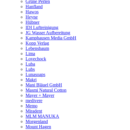
Grüne Perlen
Hanfland
Hawos
Heyne
Hübner
IDI Luftreinigung
JG Wasser Aufbereitung
Kamphausen Media GmbH
Kopp Verlag
Lebensbaum
Lima
Lovechock
Luba
Lubs
Lunasoaps
Makri
Mani Bläuel GmbH
Masmi Natural Cotton
Mayer + Mayer
medivere
Memo
Miradent
MLM MANUKA
Morgenland
Mount Hagen