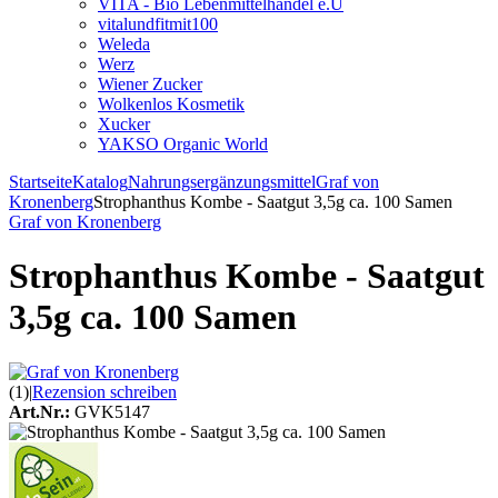
VITA - Bio Lebenmittelhandel e.U
vitalundfitmit100
Weleda
Werz
Wiener Zucker
Wolkenlos Kosmetik
Xucker
YAKSO Organic World
Startseite
Katalog
Nahrungsergänzungsmittel
Graf von
Kronenberg
Strophanthus Kombe - Saatgut 3,5g ca. 100 Samen
Graf von Kronenberg
Strophanthus Kombe - Saatgut
3,5g ca. 100 Samen
(1)
|
Rezension schreiben
Art.Nr.:
GVK5147