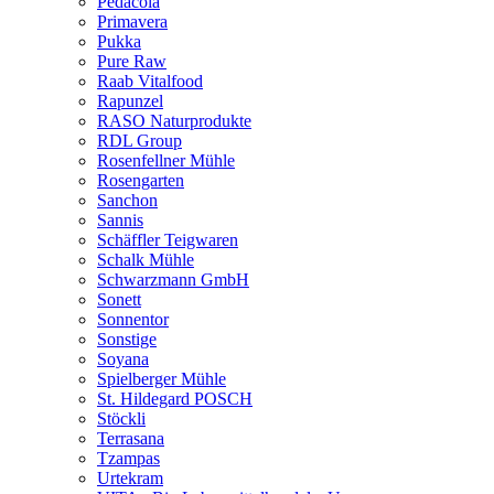
Pedacola
Primavera
Pukka
Pure Raw
Raab Vitalfood
Rapunzel
RASO Naturprodukte
RDL Group
Rosenfellner Mühle
Rosengarten
Sanchon
Sannis
Schäffler Teigwaren
Schalk Mühle
Schwarzmann GmbH
Sonett
Sonnentor
Sonstige
Soyana
Spielberger Mühle
St. Hildegard POSCH
Stöckli
Terrasana
Tzampas
Urtekram