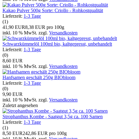
Kakao Pulver 500g Sorte: Criollo - Rohkostqualität
Lieferzeit:
1-3 Tage
(1)
41,90 EUR
8,38 EUR pro 100g
inkl. 10 % MwSt. zzgl.
Versandkosten
Schwarzkümmelöl 100ml bio, kaltgepresst, unbehandelt
Lieferzeit:
1-3 Tage
(0)
8,60 EUR
inkl. 10 % MwSt. zzgl.
Versandkosten
Hanfsamen geschält 250g BIObloom
Lieferzeit:
1-3 Tage
(0)
9,90 EUR
inkl. 10 % MwSt. zzgl.
Versandkosten
Zuletzt angesehen
Strophanthus Kombe - Saatgut 3,5g ca. 100 Samen
Lieferzeit:
1-3 Tage
(1)
8,50 EUR
242,86 EUR pro 100g
inkl. 10 % MwSt. zzgl.
Versandkosten