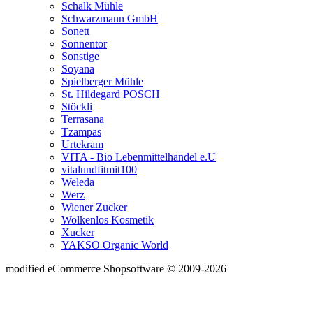
Schalk Mühle
Schwarzmann GmbH
Sonett
Sonnentor
Sonstige
Soyana
Spielberger Mühle
St. Hildegard POSCH
Stöckli
Terrasana
Tzampas
Urtekram
VITA - Bio Lebenmittelhandel e.U
vitalundfitmit100
Weleda
Werz
Wiener Zucker
Wolkenlos Kosmetik
Xucker
YAKSO Organic World
mod
ified eCommerce Shopsoftware © 2009-2026