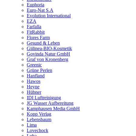
Euphoria
Euro-Nat S.A
Evolution International
EZA
Farfalla
FitRabbit
Flores Farm
Gesund & Leben
Giilinea-BIO-Kosmetik
Govinda Natur GmbH
Graf von Kronenberg
Greenic
Grüne Perlen
Hanfland
Hawos
Heyne
Hübner
IDI Luftreinigung
JG Wasser Aufbereitung
Kamphausen Media GmbH
Kopp Verlag
Lebensbaum
Lima
Lovechock
Luba