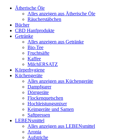
Ätherische Öle
Alles anzeigen aus Ätherische Öle
Räucherstäbchen
Bücher
CBD Hanfprodukte
Getränke
Alles anzeigen aus Getränke
Bio-Tee
Fruchtsäfte
Kaffee
MilchERSATZ
Körperhygiene
Küchengeräte
Alles anzeigen aus Küchengeräte
Dampfgarer
Dörrgeräte
Flockenquetschen
Hochleistungsmixer
Keimgeräte und Samen
Saftpressen
LEBENsmittel
Alles anzeigen aus LEBENsmittel
Aronia
Aufstriche