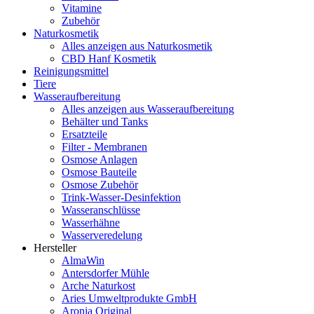
Vitamine
Zubehör
Naturkosmetik
Alles anzeigen aus Naturkosmetik
CBD Hanf Kosmetik
Reinigungsmittel
Tiere
Wasseraufbereitung
Alles anzeigen aus Wasseraufbereitung
Behälter und Tanks
Ersatzteile
Filter - Membranen
Osmose Anlagen
Osmose Bauteile
Osmose Zubehör
Trink-Wasser-Desinfektion
Wasseranschlüsse
Wasserhähne
Wasserveredelung
Hersteller
AlmaWin
Antersdorfer Mühle
Arche Naturkost
Aries Umweltprodukte GmbH
Aronia Original