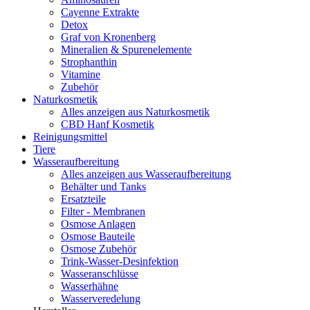
Cayenne Extrakte
Detox
Graf von Kronenberg
Mineralien & Spurenelemente
Strophanthin
Vitamine
Zubehör
Naturkosmetik
Alles anzeigen aus Naturkosmetik
CBD Hanf Kosmetik
Reinigungsmittel
Tiere
Wasseraufbereitung
Alles anzeigen aus Wasseraufbereitung
Behälter und Tanks
Ersatzteile
Filter - Membranen
Osmose Anlagen
Osmose Bauteile
Osmose Zubehör
Trink-Wasser-Desinfektion
Wasseranschlüsse
Wasserhähne
Wasserveredelung