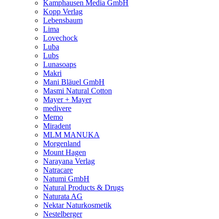
Kamphausen Media GmbH
Kopp Verlag
Lebensbaum
Lima
Lovechock
Luba
Lubs
Lunasoaps
Makri
Mani Bläuel GmbH
Masmi Natural Cotton
Mayer + Mayer
medivere
Memo
Miradent
MLM MANUKA
Morgenland
Mount Hagen
Narayana Verlag
Natracare
Natumi GmbH
Natural Products & Drugs
Naturata AG
Nektar Naturkosmetik
Nestelberger