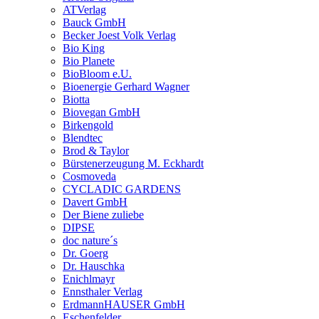
ATVerlag
Bauck GmbH
Becker Joest Volk Verlag
Bio King
Bio Planete
BioBloom e.U.
Bioenergie Gerhard Wagner
Biotta
Biovegan GmbH
Birkengold
Blendtec
Brod & Taylor
Bürstenerzeugung M. Eckhardt
Cosmoveda
CYCLADIC GARDENS
Davert GmbH
Der Biene zuliebe
DIPSE
doc nature´s
Dr. Goerg
Dr. Hauschka
Enichlmayr
Ennsthaler Verlag
ErdmannHAUSER GmbH
Eschenfelder