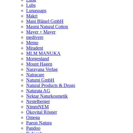
Lubs
Lunasoaps
Makri
Mani Bläuel GmbH
Masmi Natural Cotton
Mayer + Mayer
medivere
Memo
Miradent
MLM MANUKA
Morgenland
Mount Hagen
Narayana Verlag
Natracare
Natumi GmbH
Natural Products & Drugs
Naturata AG
Nektar Naturkosmetik
Nestelberger
NimmNEM
Ökovital Rösner
Omega
Paeon Natura
Pandoo