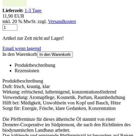
Lieferzeit:
1-3 Tage
11,90 EUR
inkl. 20 % MwSt. zzgl.
Versandkosten
Artikel zur Zeit nicht auf Lager!
Email wenn lagernd
In den Warenkorb
In den Warenkorb
Produktbeschreibung
Rezensionen
Produktbeschreibung
Duft: frisch, krautig, klar
Wirkung: erfrischend, luftreinigend, konzentrationsfördernd
Verwendung: Aromapflege, Kosmetik, Parfum, Raumbeduftung
Hilft bei: Müdigkeit, Unwohlsein von Kopf und Bauch, Hitze
Sorgt für: Energie, Frische, klare Gedanken, Konzentration
Die Pfefferminze für dieses ätherische Öl stammt von einer
Demeter-Cooperative im Südpiemont, die nach den Richtlinien des
biodynamischen Landbaus arbeitet.
Das kühlende und reinigende Pfefferminzöl ist besonders auf Reisen