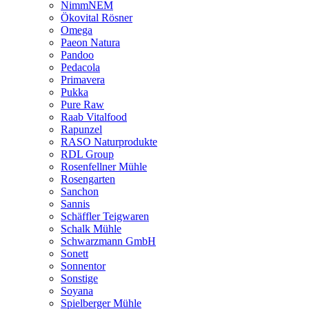
NimmNEM
Ökovital Rösner
Omega
Paeon Natura
Pandoo
Pedacola
Primavera
Pukka
Pure Raw
Raab Vitalfood
Rapunzel
RASO Naturprodukte
RDL Group
Rosenfellner Mühle
Rosengarten
Sanchon
Sannis
Schäffler Teigwaren
Schalk Mühle
Schwarzmann GmbH
Sonett
Sonnentor
Sonstige
Soyana
Spielberger Mühle