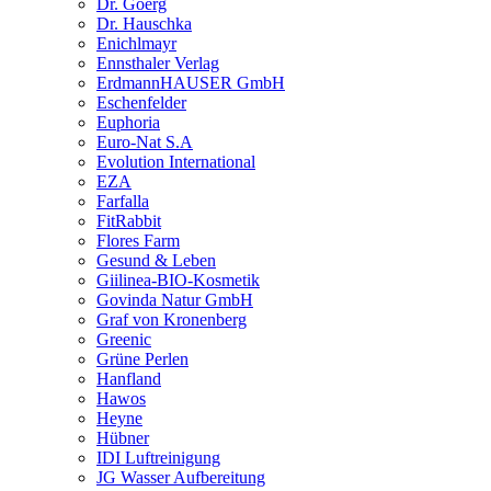
Dr. Goerg
Dr. Hauschka
Enichlmayr
Ennsthaler Verlag
ErdmannHAUSER GmbH
Eschenfelder
Euphoria
Euro-Nat S.A
Evolution International
EZA
Farfalla
FitRabbit
Flores Farm
Gesund & Leben
Giilinea-BIO-Kosmetik
Govinda Natur GmbH
Graf von Kronenberg
Greenic
Grüne Perlen
Hanfland
Hawos
Heyne
Hübner
IDI Luftreinigung
JG Wasser Aufbereitung