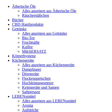
Ätherische Öle
Alles anzeigen aus Ätherische Öle
Räucherstäbchen
Bücher
CBD Hanfprodukte
Getränke
Alles anzeigen aus Getränke
Bio-Tee
Fruchtsäfte
Kaffee
MilchERSATZ
Körperhygiene
Küchengeräte
Alles anzeigen aus Küchengeräte
Dampfgarer
Dörrgeräte
Flockenquetschen
Hochleistungsmixer
Keimgeräte und Samen
Saftpressen
LEBENsmittel
Alles anzeigen aus LEBENsmittel
Aronia
Aufstriche