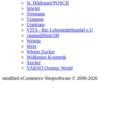
St. Hildegard POSCH
Stöckli
Terrasana
Tzampas
Urtekram
VITA - Bio Lebenmittelhandel e.U
vitalundfitmit100
Weleda
Werz
Wiener Zucker
Wolkenlos Kosmetik
Xucker
YAKSO Organic World
mod
ified eCommerce Shopsoftware © 2009-2026