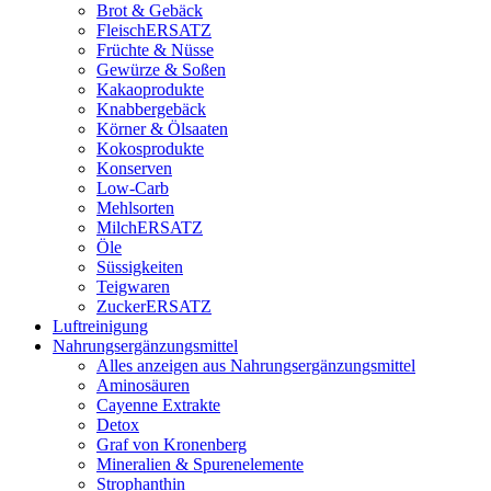
Brot & Gebäck
FleischERSATZ
Früchte & Nüsse
Gewürze & Soßen
Kakaoprodukte
Knabbergebäck
Körner & Ölsaaten
Kokosprodukte
Konserven
Low-Carb
Mehlsorten
MilchERSATZ
Öle
Süssigkeiten
Teigwaren
ZuckerERSATZ
Luftreinigung
Nahrungsergänzungsmittel
Alles anzeigen aus Nahrungsergänzungsmittel
Aminosäuren
Cayenne Extrakte
Detox
Graf von Kronenberg
Mineralien & Spurenelemente
Strophanthin