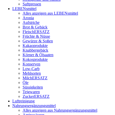
Saftpressen
LEBENsmittel
Alles anzeigen aus LEBENsmittel
Aronia
Aufstriche
Brot & Gebäck
FleischERSATZ
Früchte & Nüsse
Gewürze & Soßen
Kakaoprodukte
Knabbergebäck
Körner & Ölsaaten
Kokosprodukte
Konserven
Low-Carb
Mehlsorten
MilchERSATZ
Öle
Süssigkeiten
Teigwaren
ZuckerERSATZ
Luftreinigung
Nahrungsergänzungsmittel
Alles anzeigen aus Nahrungsergänzungsmittel
Aminosäuren