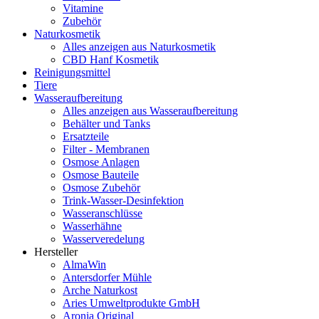
Vitamine
Zubehör
Naturkosmetik
Alles anzeigen aus Naturkosmetik
CBD Hanf Kosmetik
Reinigungsmittel
Tiere
Wasseraufbereitung
Alles anzeigen aus Wasseraufbereitung
Behälter und Tanks
Ersatzteile
Filter - Membranen
Osmose Anlagen
Osmose Bauteile
Osmose Zubehör
Trink-Wasser-Desinfektion
Wasseranschlüsse
Wasserhähne
Wasserveredelung
Hersteller
AlmaWin
Antersdorfer Mühle
Arche Naturkost
Aries Umweltprodukte GmbH
Aronia Original