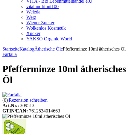
VITA - Bio Lebenmittelhandel e.U
vitalundfitmit100
Weleda
Werz
Wiener Zucker
Wolkenlos Kosmetik
Xucker
YAKSO Organic World
Startseite
Katalog
Ätherische Öle
Pfefferminze 10ml ätherisches Öl
Farfalla
Pfefferminze 10ml ätherisches
Öl
(0)
|
Rezension schreiben
Art.Nr.:
309513
GTIN/EAN:
7612534014663