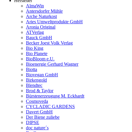
Hersteller
AlmaWin
Antersdorfer Mühle
Arche Naturkost
Aries Umweltprodukte GmbH
Aronia Original
ATVerlag
Bauck GmbH
Becker Joest Volk Verlag
Bio King
Bio Planete
BioBloom e.U.
Bioenergie Gerhard Wagner
Biotta
Biovegan GmbH
Birkengold
Blendtec
Brod & Taylor
Bürstenerzeugung M. Eckhardt
Cosmoveda
CYCLADIC GARDENS
Davert GmbH
Der Biene zuliebe
DIPSE
doc nature´s