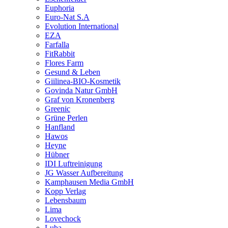
Euphoria
Euro-Nat S.A
Evolution International
EZA
Farfalla
FitRabbit
Flores Farm
Gesund & Leben
Giilinea-BIO-Kosmetik
Govinda Natur GmbH
Graf von Kronenberg
Greenic
Grüne Perlen
Hanfland
Hawos
Heyne
Hübner
IDI Luftreinigung
JG Wasser Aufbereitung
Kamphausen Media GmbH
Kopp Verlag
Lebensbaum
Lima
Lovechock
Luba