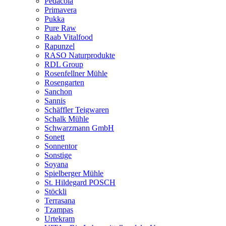
Pedacola
Primavera
Pukka
Pure Raw
Raab Vitalfood
Rapunzel
RASO Naturprodukte
RDL Group
Rosenfellner Mühle
Rosengarten
Sanchon
Sannis
Schäffler Teigwaren
Schalk Mühle
Schwarzmann GmbH
Sonett
Sonnentor
Sonstige
Soyana
Spielberger Mühle
St. Hildegard POSCH
Stöckli
Terrasana
Tzampas
Urtekram