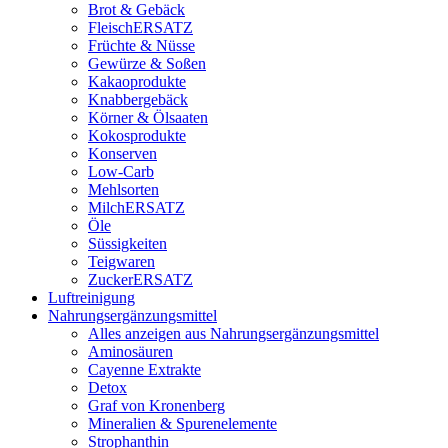
Brot & Gebäck
FleischERSATZ
Früchte & Nüsse
Gewürze & Soßen
Kakaoprodukte
Knabbergebäck
Körner & Ölsaaten
Kokosprodukte
Konserven
Low-Carb
Mehlsorten
MilchERSATZ
Öle
Süssigkeiten
Teigwaren
ZuckerERSATZ
Luftreinigung
Nahrungsergänzungsmittel
Alles anzeigen aus Nahrungsergänzungsmittel
Aminosäuren
Cayenne Extrakte
Detox
Graf von Kronenberg
Mineralien & Spurenelemente
Strophanthin