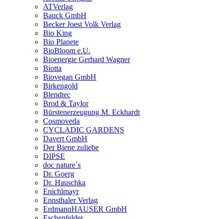
ATVerlag
Bauck GmbH
Becker Joest Volk Verlag
Bio King
Bio Planete
BioBloom e.U.
Bioenergie Gerhard Wagner
Biotta
Biovegan GmbH
Birkengold
Blendtec
Brod & Taylor
Bürstenerzeugung M. Eckhardt
Cosmoveda
CYCLADIC GARDENS
Davert GmbH
Der Biene zuliebe
DIPSE
doc nature´s
Dr. Goerg
Dr. Hauschka
Enichlmayr
Ennsthaler Verlag
ErdmannHAUSER GmbH
Eschenfelder