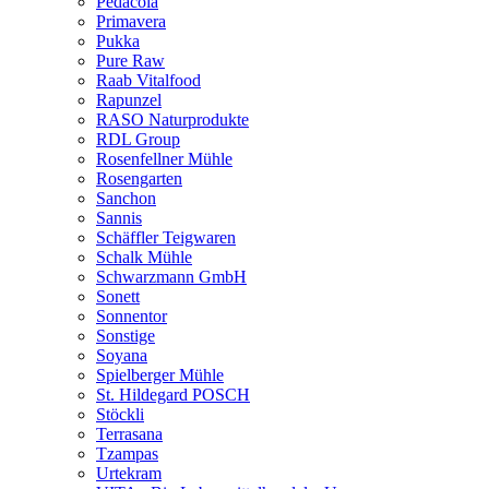
Pedacola
Primavera
Pukka
Pure Raw
Raab Vitalfood
Rapunzel
RASO Naturprodukte
RDL Group
Rosenfellner Mühle
Rosengarten
Sanchon
Sannis
Schäffler Teigwaren
Schalk Mühle
Schwarzmann GmbH
Sonett
Sonnentor
Sonstige
Soyana
Spielberger Mühle
St. Hildegard POSCH
Stöckli
Terrasana
Tzampas
Urtekram