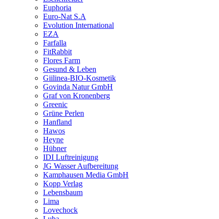
Euphoria
Euro-Nat S.A
Evolution International
EZA
Farfalla
FitRabbit
Flores Farm
Gesund & Leben
Giilinea-BIO-Kosmetik
Govinda Natur GmbH
Graf von Kronenberg
Greenic
Grüne Perlen
Hanfland
Hawos
Heyne
Hübner
IDI Luftreinigung
JG Wasser Aufbereitung
Kamphausen Media GmbH
Kopp Verlag
Lebensbaum
Lima
Lovechock
Luba