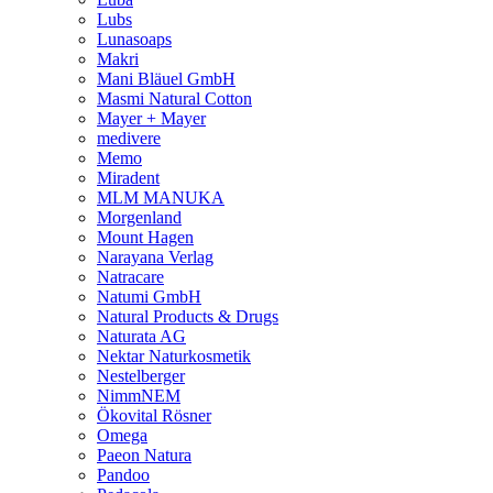
Lubs
Lunasoaps
Makri
Mani Bläuel GmbH
Masmi Natural Cotton
Mayer + Mayer
medivere
Memo
Miradent
MLM MANUKA
Morgenland
Mount Hagen
Narayana Verlag
Natracare
Natumi GmbH
Natural Products & Drugs
Naturata AG
Nektar Naturkosmetik
Nestelberger
NimmNEM
Ökovital Rösner
Omega
Paeon Natura
Pandoo