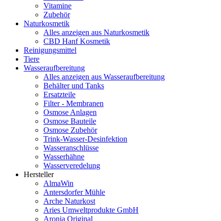
Vitamine
Zubehör
Naturkosmetik
Alles anzeigen aus Naturkosmetik
CBD Hanf Kosmetik
Reinigungsmittel
Tiere
Wasseraufbereitung
Alles anzeigen aus Wasseraufbereitung
Behälter und Tanks
Ersatzteile
Filter - Membranen
Osmose Anlagen
Osmose Bauteile
Osmose Zubehör
Trink-Wasser-Desinfektion
Wasseranschlüsse
Wasserhähne
Wasserveredelung
Hersteller
AlmaWin
Antersdorfer Mühle
Arche Naturkost
Aries Umweltprodukte GmbH
Aronia Original