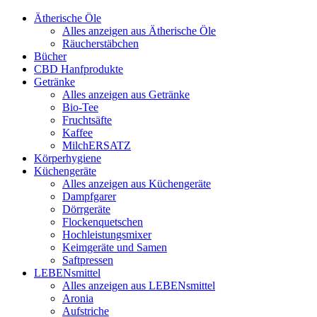
Ätherische Öle
Alles anzeigen aus Ätherische Öle
Räucherstäbchen
Bücher
CBD Hanfprodukte
Getränke
Alles anzeigen aus Getränke
Bio-Tee
Fruchtsäfte
Kaffee
MilchERSATZ
Körperhygiene
Küchengeräte
Alles anzeigen aus Küchengeräte
Dampfgarer
Dörrgeräte
Flockenquetschen
Hochleistungsmixer
Keimgeräte und Samen
Saftpressen
LEBENsmittel
Alles anzeigen aus LEBENsmittel
Aronia
Aufstriche