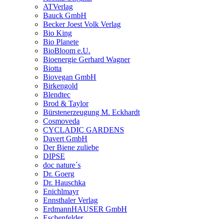
ATVerlag
Bauck GmbH
Becker Joest Volk Verlag
Bio King
Bio Planete
BioBloom e.U.
Bioenergie Gerhard Wagner
Biotta
Biovegan GmbH
Birkengold
Blendtec
Brod & Taylor
Bürstenerzeugung M. Eckhardt
Cosmoveda
CYCLADIC GARDENS
Davert GmbH
Der Biene zuliebe
DIPSE
doc nature´s
Dr. Goerg
Dr. Hauschka
Enichlmayr
Ennsthaler Verlag
ErdmannHAUSER GmbH
Eschenfelder