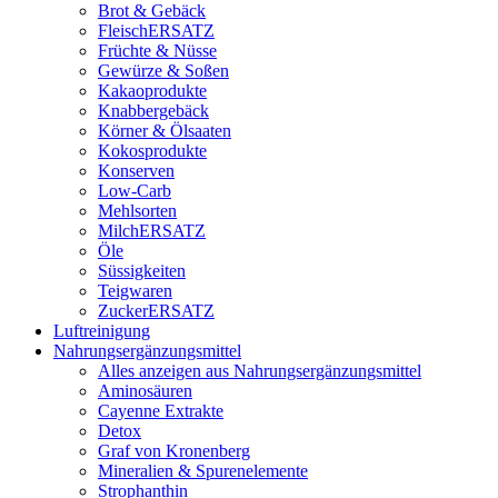
Brot & Gebäck
FleischERSATZ
Früchte & Nüsse
Gewürze & Soßen
Kakaoprodukte
Knabbergebäck
Körner & Ölsaaten
Kokosprodukte
Konserven
Low-Carb
Mehlsorten
MilchERSATZ
Öle
Süssigkeiten
Teigwaren
ZuckerERSATZ
Luftreinigung
Nahrungsergänzungsmittel
Alles anzeigen aus Nahrungsergänzungsmittel
Aminosäuren
Cayenne Extrakte
Detox
Graf von Kronenberg
Mineralien & Spurenelemente
Strophanthin