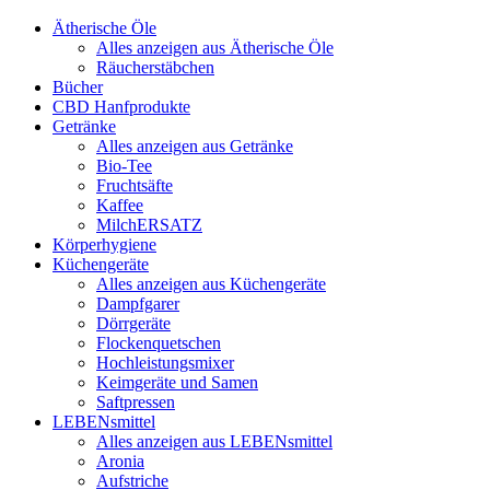
Ätherische Öle
Alles anzeigen aus Ätherische Öle
Räucherstäbchen
Bücher
CBD Hanfprodukte
Getränke
Alles anzeigen aus Getränke
Bio-Tee
Fruchtsäfte
Kaffee
MilchERSATZ
Körperhygiene
Küchengeräte
Alles anzeigen aus Küchengeräte
Dampfgarer
Dörrgeräte
Flockenquetschen
Hochleistungsmixer
Keimgeräte und Samen
Saftpressen
LEBENsmittel
Alles anzeigen aus LEBENsmittel
Aronia
Aufstriche