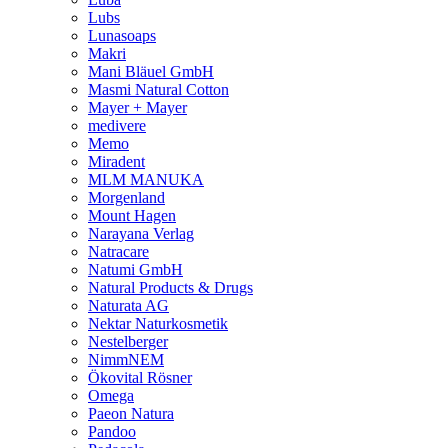
Lubs
Lunasoaps
Makri
Mani Bläuel GmbH
Masmi Natural Cotton
Mayer + Mayer
medivere
Memo
Miradent
MLM MANUKA
Morgenland
Mount Hagen
Narayana Verlag
Natracare
Natumi GmbH
Natural Products & Drugs
Naturata AG
Nektar Naturkosmetik
Nestelberger
NimmNEM
Ökovital Rösner
Omega
Paeon Natura
Pandoo