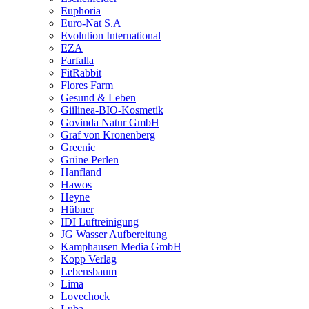
Euphoria
Euro-Nat S.A
Evolution International
EZA
Farfalla
FitRabbit
Flores Farm
Gesund & Leben
Giilinea-BIO-Kosmetik
Govinda Natur GmbH
Graf von Kronenberg
Greenic
Grüne Perlen
Hanfland
Hawos
Heyne
Hübner
IDI Luftreinigung
JG Wasser Aufbereitung
Kamphausen Media GmbH
Kopp Verlag
Lebensbaum
Lima
Lovechock
Luba