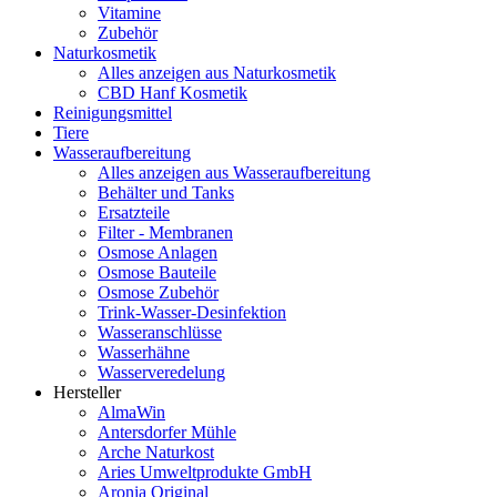
Vitamine
Zubehör
Naturkosmetik
Alles anzeigen aus Naturkosmetik
CBD Hanf Kosmetik
Reinigungsmittel
Tiere
Wasseraufbereitung
Alles anzeigen aus Wasseraufbereitung
Behälter und Tanks
Ersatzteile
Filter - Membranen
Osmose Anlagen
Osmose Bauteile
Osmose Zubehör
Trink-Wasser-Desinfektion
Wasseranschlüsse
Wasserhähne
Wasserveredelung
Hersteller
AlmaWin
Antersdorfer Mühle
Arche Naturkost
Aries Umweltprodukte GmbH
Aronia Original