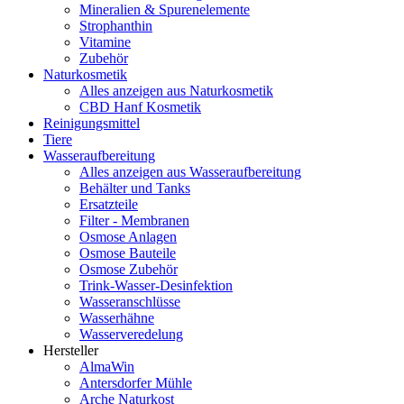
Mineralien & Spurenelemente
Strophanthin
Vitamine
Zubehör
Naturkosmetik
Alles anzeigen aus Naturkosmetik
CBD Hanf Kosmetik
Reinigungsmittel
Tiere
Wasseraufbereitung
Alles anzeigen aus Wasseraufbereitung
Behälter und Tanks
Ersatzteile
Filter - Membranen
Osmose Anlagen
Osmose Bauteile
Osmose Zubehör
Trink-Wasser-Desinfektion
Wasseranschlüsse
Wasserhähne
Wasserveredelung
Hersteller
AlmaWin
Antersdorfer Mühle
Arche Naturkost