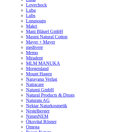
Lovechock
Luba
Lubs
Lunasoaps
Makri
Mani Bläuel GmbH
Masmi Natural Cotton
Mayer + Mayer
medivere
Memo
Miradent
MLM MANUKA
Morgenland
Mount Hagen
Narayana Verlag
Natracare
Natumi GmbH
Natural Products & Drugs
Naturata AG
Nektar Naturkosmetik
Nestelberger
NimmNEM
Ökovital Rösner
Omega