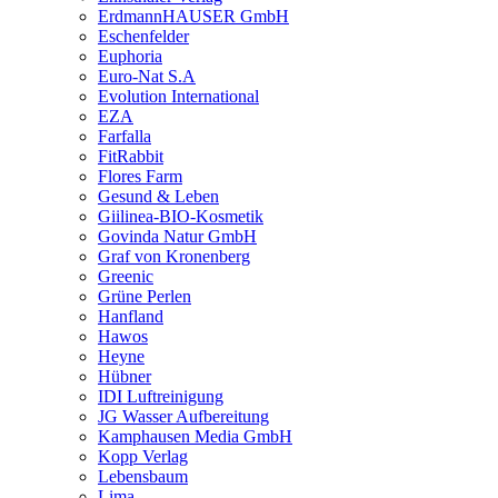
ErdmannHAUSER GmbH
Eschenfelder
Euphoria
Euro-Nat S.A
Evolution International
EZA
Farfalla
FitRabbit
Flores Farm
Gesund & Leben
Giilinea-BIO-Kosmetik
Govinda Natur GmbH
Graf von Kronenberg
Greenic
Grüne Perlen
Hanfland
Hawos
Heyne
Hübner
IDI Luftreinigung
JG Wasser Aufbereitung
Kamphausen Media GmbH
Kopp Verlag
Lebensbaum
Lima