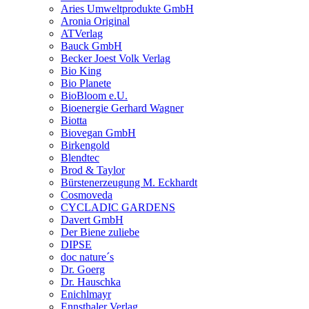
Aries Umweltprodukte GmbH
Aronia Original
ATVerlag
Bauck GmbH
Becker Joest Volk Verlag
Bio King
Bio Planete
BioBloom e.U.
Bioenergie Gerhard Wagner
Biotta
Biovegan GmbH
Birkengold
Blendtec
Brod & Taylor
Bürstenerzeugung M. Eckhardt
Cosmoveda
CYCLADIC GARDENS
Davert GmbH
Der Biene zuliebe
DIPSE
doc nature´s
Dr. Goerg
Dr. Hauschka
Enichlmayr
Ennsthaler Verlag