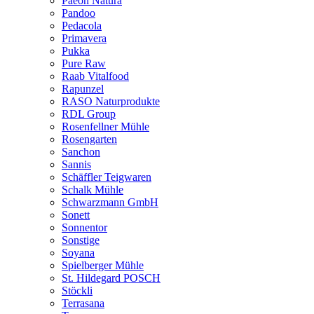
Paeon Natura
Pandoo
Pedacola
Primavera
Pukka
Pure Raw
Raab Vitalfood
Rapunzel
RASO Naturprodukte
RDL Group
Rosenfellner Mühle
Rosengarten
Sanchon
Sannis
Schäffler Teigwaren
Schalk Mühle
Schwarzmann GmbH
Sonett
Sonnentor
Sonstige
Soyana
Spielberger Mühle
St. Hildegard POSCH
Stöckli
Terrasana