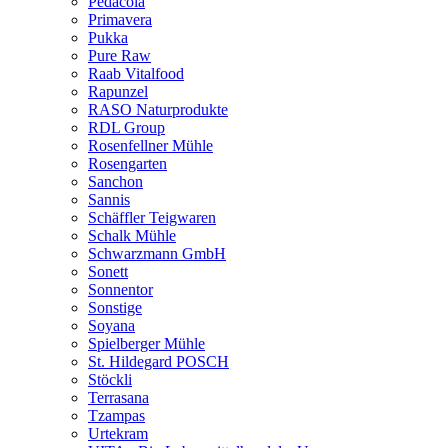
Pedacola
Primavera
Pukka
Pure Raw
Raab Vitalfood
Rapunzel
RASO Naturprodukte
RDL Group
Rosenfellner Mühle
Rosengarten
Sanchon
Sannis
Schäffler Teigwaren
Schalk Mühle
Schwarzmann GmbH
Sonett
Sonnentor
Sonstige
Soyana
Spielberger Mühle
St. Hildegard POSCH
Stöckli
Terrasana
Tzampas
Urtekram