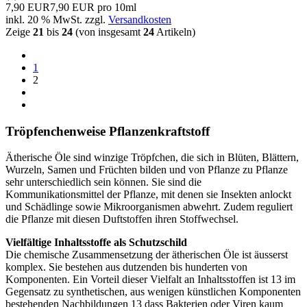
7,90 EUR
7,90 EUR pro 10ml
inkl. 20 % MwSt. zzgl.
Versandkosten
Zeige
21
bis
24
(von insgesamt
24
Artikeln)
1
2
Tröpfenchenweise Pflanzenkraftstoff
Ätherische Öle sind winzige Tröpfchen, die sich in Blüten, Blättern,
Wurzeln, Samen und Früchten bilden und von Pflanze zu Pflanze
sehr unterschiedlich sein können. Sie sind die
Kommunikationsmittel der Pflanze, mit denen sie Insekten anlockt
und Schädlinge sowie Mikroorganismen abwehrt. Zudem reguliert
die Pflanze mit diesen Duftstoffen ihren Stoffwechsel.
Vielfältige Inhaltsstoffe als Schutzschild
Die chemische Zusammensetzung der ätherischen Öle ist äusserst
komplex. Sie bestehen aus dutzenden bis hunderten von
Komponenten. Ein Vorteil dieser Vielfalt an Inhaltsstoffen ist 13 im
Gegensatz zu synthetischen, aus wenigen künstlichen Komponenten
bestehenden Nachbildungen 13 dass Bakterien oder Viren kaum