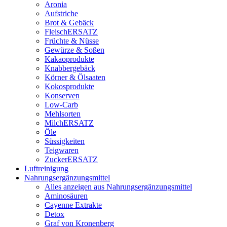
Aronia
Aufstriche
Brot & Gebäck
FleischERSATZ
Früchte & Nüsse
Gewürze & Soßen
Kakaoprodukte
Knabbergebäck
Körner & Ölsaaten
Kokosprodukte
Konserven
Low-Carb
Mehlsorten
MilchERSATZ
Öle
Süssigkeiten
Teigwaren
ZuckerERSATZ
Luftreinigung
Nahrungsergänzungsmittel
Alles anzeigen aus Nahrungsergänzungsmittel
Aminosäuren
Cayenne Extrakte
Detox
Graf von Kronenberg