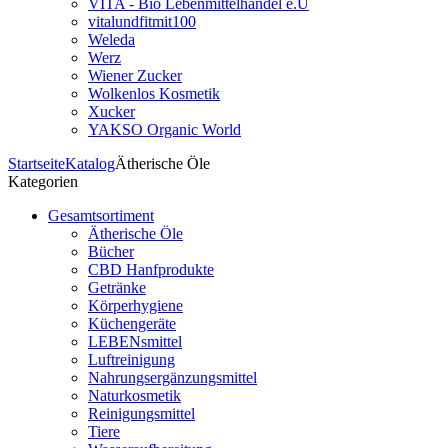
VITA - Bio Lebenmittelhandel e.U
vitalundfitmit100
Weleda
Werz
Wiener Zucker
Wolkenlos Kosmetik
Xucker
YAKSO Organic World
Startseite
Katalog
Ätherische Öle
Kategorien
Gesamtsortiment
Ätherische Öle
Bücher
CBD Hanfprodukte
Getränke
Körperhygiene
Küchengeräte
LEBENsmittel
Luftreinigung
Nahrungsergänzungsmittel
Naturkosmetik
Reinigungsmittel
Tiere