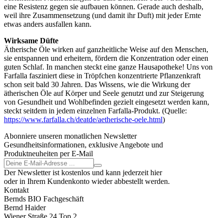
eine Resistenz gegen sie aufbauen können. Gerade auch deshalb,
weil ihre Zusammensetzung (und damit ihr Duft) mit jeder Ernte
etwas anders ausfallen kann.
Wirksame Düfte
Ätherische Öle wirken auf ganzheitliche Weise auf den Menschen,
sie entspannen und erheitern, fördern die Konzentration oder einen
guten Schlaf. In manchen steckt eine ganze Hausapotheke! Uns von
Farfalla fasziniert diese in Tröpfchen konzentrierte Pflanzenkraft
schon seit bald 30 Jahren. Das Wissens, wie die Wirkung der
ätherischen Öle auf Körper und Seele genutzt und zur Steigerung
von Gesundheit und Wohlbefinden gezielt eingesetzt werden kann,
steckt seitdem in jedem einzelnen Farfalla-Produkt. (Quelle:
https://www.farfalla.ch/deatde/aetherische-oele.html
)
Abonniere unseren monatlichen Newsletter
Gesundheitsinformationen, exklusive Angebote und
Produktneuheiten per E-Mail
Der Newsletter ist kostenlos und kann jederzeit hier
oder in Ihrem Kundenkonto wieder abbestellt werden.
Kontakt
Bernds BIO Fachgeschäft
Bernd Haider
Wiener Straße 24 Top 2