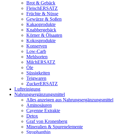
Brot & Gebäck
FleischERSATZ
Früchte & Nüsse
Gewürze & Soßen
Kakaoprodukte
Knabbergebäck
Körner & Ölsaaten
Kokosprodukte
Konserven
Low-Carb
Mehlsorten
MilchERSATZ
Öle
Süssigkeiten
Teigwaren
ZuckerERSATZ
Luftreinigung
Nahrungsergänzungsmittel
Alles anzeigen aus Nahrungsergänzungsmittel
Aminosäuren
Cayenne Extrakte
Detox
Graf von Kronenberg
Mineralien & Spurenelemente
Strophanthin