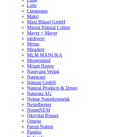
Lubs
Lunasoaps
Makri
Mani Bläuel GmbH
Masmi Natural Cotton
Mayer + Mayer
medivere
Memo
Miradent
MLM MANUKA
Morgenland
Mount Hagen
Narayana Verlag
Natracare
Natumi GmbH
Natural Products & Drugs
Naturata AG
Nektar Naturkosmetik
Nestelberger
NimmNEM
Ökovital Rösner
Omega
Paeon Natura
Pandoo