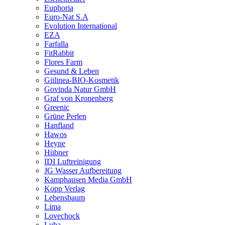
Euphoria
Euro-Nat S.A
Evolution International
EZA
Farfalla
FitRabbit
Flores Farm
Gesund & Leben
Giilinea-BIO-Kosmetik
Govinda Natur GmbH
Graf von Kronenberg
Greenic
Grüne Perlen
Hanfland
Hawos
Heyne
Hübner
IDI Luftreinigung
JG Wasser Aufbereitung
Kamphausen Media GmbH
Kopp Verlag
Lebensbaum
Lima
Lovechock
Luba