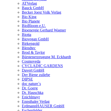
ATVerlag
Bauck GmbH
Becker Joest Volk Verlag
Bio King
Bio Planete
BioBloom e.U.
Bioenergie Gerhard Wagner
Biotta
Biovegan GmbH
Birkengold
Blendtec
Brod & Taylor
Bürstenerzeugung M. Eckhardt
Cosmoveda
CYCLADIC GARDENS
Davert GmbH
Der Biene zuliebe
DIPSE
doc nature´s
Dr. Goerg
Dr. Hauschka
Enichlmayr
Ennsthaler Verlag
ErdmannHAUSER GmbH
Eschenfelder