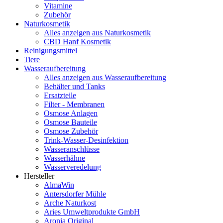
Vitamine
Zubehör
Naturkosmetik
Alles anzeigen aus Naturkosmetik
CBD Hanf Kosmetik
Reinigungsmittel
Tiere
Wasseraufbereitung
Alles anzeigen aus Wasseraufbereitung
Behälter und Tanks
Ersatzteile
Filter - Membranen
Osmose Anlagen
Osmose Bauteile
Osmose Zubehör
Trink-Wasser-Desinfektion
Wasseranschlüsse
Wasserhähne
Wasserveredelung
Hersteller
AlmaWin
Antersdorfer Mühle
Arche Naturkost
Aries Umweltprodukte GmbH
Aronia Original