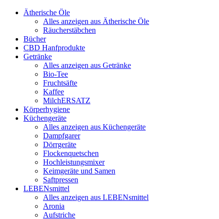
Ätherische Öle
Alles anzeigen aus Ätherische Öle
Räucherstäbchen
Bücher
CBD Hanfprodukte
Getränke
Alles anzeigen aus Getränke
Bio-Tee
Fruchtsäfte
Kaffee
MilchERSATZ
Körperhygiene
Küchengeräte
Alles anzeigen aus Küchengeräte
Dampfgarer
Dörrgeräte
Flockenquetschen
Hochleistungsmixer
Keimgeräte und Samen
Saftpressen
LEBENsmittel
Alles anzeigen aus LEBENsmittel
Aronia
Aufstriche