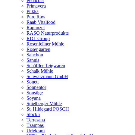
Pedacola
Primavera
Pukka
Pure Raw
Raab Vitalfood
Rapunzel
RASO Naturprodukte
RDL Group
Rosenfellner Mühle
Rosengarten
Sanchon
Sannis
Schäffler Teigwaren
Schalk Mühle
Schwarzmann GmbH
Sonett
Sonnentor
Sonstige
Soyana
Spielberger Mühle
St. Hildegard POSCH
Stöckli
Terrasana
Tzampas
Urtekram