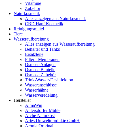
Vitamine
Zubehör
Naturkosmetik
Alles anzeigen aus Naturkosmetik
CBD Hanf Kosmetik
Reinigungsmittel
Tiere
Wasseraufbereitung
Alles anzeigen aus Wasseraufbereitung
Behälter und Tanks
Ersatzteile
Filter - Membranen
Osmose Anlagen
Osmose Bauteile
Osmose Zubehör
Trink-Wasser-Desinfektion
Wasseranschlüsse
Wasserhähne
Wasserveredelung
Hersteller
AlmaWin
Antersdorfer Mühle
Arche Naturkost
Aries Umweltprodukte GmbH
Aronia Original