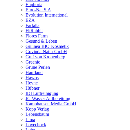
Euphoria
Euro-Nat S.A
Evolution International
EZA
Farfalla
FitRabbit
Flores Farm
Gesund & Leben
Giilinea-BIO-Kosmetik
Govinda Natur GmbH
Graf von Kronenberg
Greenic
Grüne Perlen
Hanfland
Hawos
Heyne
Hübner
IDI Luftreinigung
JG Wasser Aufbereitung
Kamphausen Media GmbH
Kopp Verlag
Lebensbaum
Lima
Lovechock
Luba