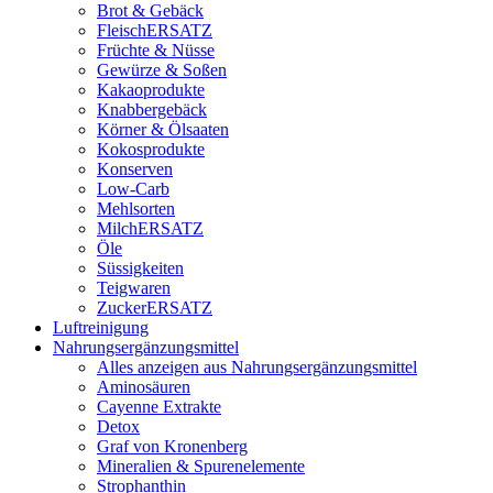
Brot & Gebäck
FleischERSATZ
Früchte & Nüsse
Gewürze & Soßen
Kakaoprodukte
Knabbergebäck
Körner & Ölsaaten
Kokosprodukte
Konserven
Low-Carb
Mehlsorten
MilchERSATZ
Öle
Süssigkeiten
Teigwaren
ZuckerERSATZ
Luftreinigung
Nahrungsergänzungsmittel
Alles anzeigen aus Nahrungsergänzungsmittel
Aminosäuren
Cayenne Extrakte
Detox
Graf von Kronenberg
Mineralien & Spurenelemente
Strophanthin