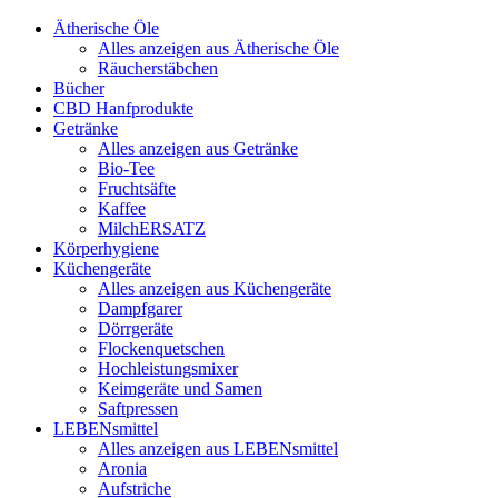
Ätherische Öle
Alles anzeigen aus Ätherische Öle
Räucherstäbchen
Bücher
CBD Hanfprodukte
Getränke
Alles anzeigen aus Getränke
Bio-Tee
Fruchtsäfte
Kaffee
MilchERSATZ
Körperhygiene
Küchengeräte
Alles anzeigen aus Küchengeräte
Dampfgarer
Dörrgeräte
Flockenquetschen
Hochleistungsmixer
Keimgeräte und Samen
Saftpressen
LEBENsmittel
Alles anzeigen aus LEBENsmittel
Aronia
Aufstriche