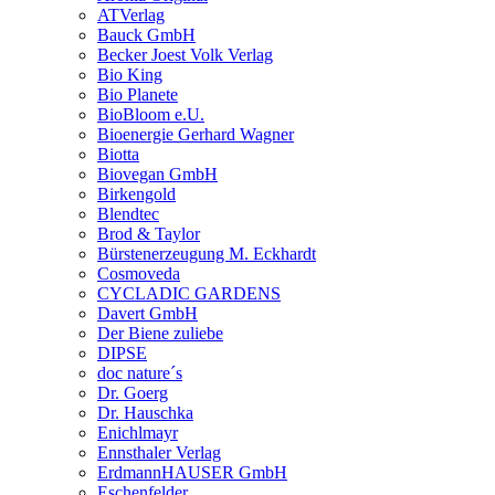
ATVerlag
Bauck GmbH
Becker Joest Volk Verlag
Bio King
Bio Planete
BioBloom e.U.
Bioenergie Gerhard Wagner
Biotta
Biovegan GmbH
Birkengold
Blendtec
Brod & Taylor
Bürstenerzeugung M. Eckhardt
Cosmoveda
CYCLADIC GARDENS
Davert GmbH
Der Biene zuliebe
DIPSE
doc nature´s
Dr. Goerg
Dr. Hauschka
Enichlmayr
Ennsthaler Verlag
ErdmannHAUSER GmbH
Eschenfelder