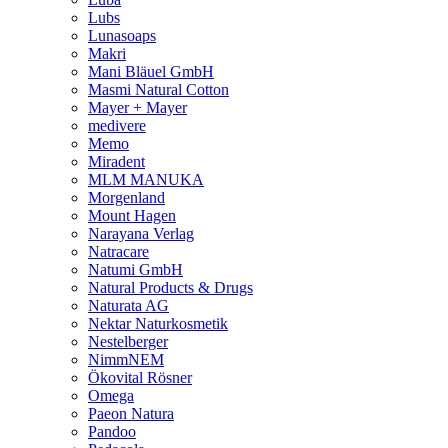
Lubs
Lunasoaps
Makri
Mani Bläuel GmbH
Masmi Natural Cotton
Mayer + Mayer
medivere
Memo
Miradent
MLM MANUKA
Morgenland
Mount Hagen
Narayana Verlag
Natracare
Natumi GmbH
Natural Products & Drugs
Naturata AG
Nektar Naturkosmetik
Nestelberger
NimmNEM
Ökovital Rösner
Omega
Paeon Natura
Pandoo