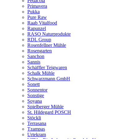
Pedacola
Primavera
Pukka
Pure Raw
Raab Vitalfood
Rapunzel
RASO Naturprodukte
RDL Group
Rosenfellner Mühle
Rosengarten
Sanchon
Sannis
Schäffler Teigwaren
Schalk Mühle
Schwarzmann GmbH
Sonett
Sonnentor
Sonstige
Soyana
Spielberger Mühle
St. Hildegard POSCH
Stöckli
Terrasana
Tzampas
Urtekram