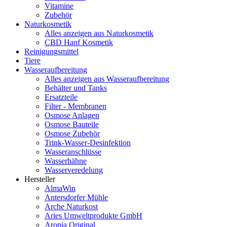
Vitamine
Zubehör
Naturkosmetik
Alles anzeigen aus Naturkosmetik
CBD Hanf Kosmetik
Reinigungsmittel
Tiere
Wasseraufbereitung
Alles anzeigen aus Wasseraufbereitung
Behälter und Tanks
Ersatzteile
Filter - Membranen
Osmose Anlagen
Osmose Bauteile
Osmose Zubehör
Trink-Wasser-Desinfektion
Wasseranschlüsse
Wasserhähne
Wasserveredelung
Hersteller
AlmaWin
Antersdorfer Mühle
Arche Naturkost
Aries Umweltprodukte GmbH
Aronia Original