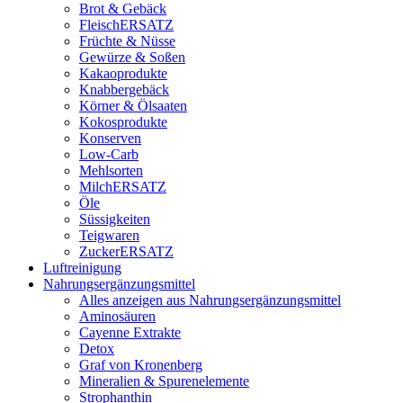
Brot & Gebäck
FleischERSATZ
Früchte & Nüsse
Gewürze & Soßen
Kakaoprodukte
Knabbergebäck
Körner & Ölsaaten
Kokosprodukte
Konserven
Low-Carb
Mehlsorten
MilchERSATZ
Öle
Süssigkeiten
Teigwaren
ZuckerERSATZ
Luftreinigung
Nahrungsergänzungsmittel
Alles anzeigen aus Nahrungsergänzungsmittel
Aminosäuren
Cayenne Extrakte
Detox
Graf von Kronenberg
Mineralien & Spurenelemente
Strophanthin