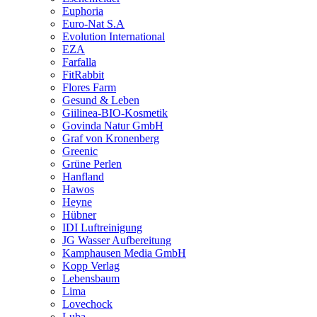
Euphoria
Euro-Nat S.A
Evolution International
EZA
Farfalla
FitRabbit
Flores Farm
Gesund & Leben
Giilinea-BIO-Kosmetik
Govinda Natur GmbH
Graf von Kronenberg
Greenic
Grüne Perlen
Hanfland
Hawos
Heyne
Hübner
IDI Luftreinigung
JG Wasser Aufbereitung
Kamphausen Media GmbH
Kopp Verlag
Lebensbaum
Lima
Lovechock
Luba