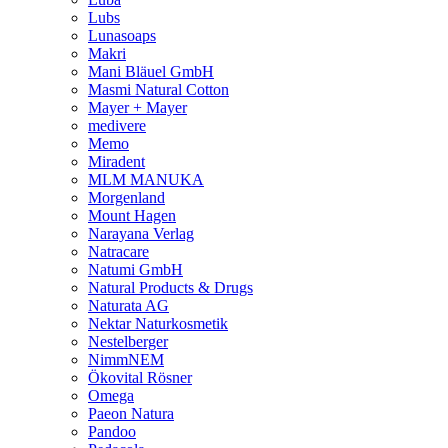
Lubs
Lunasoaps
Makri
Mani Bläuel GmbH
Masmi Natural Cotton
Mayer + Mayer
medivere
Memo
Miradent
MLM MANUKA
Morgenland
Mount Hagen
Narayana Verlag
Natracare
Natumi GmbH
Natural Products & Drugs
Naturata AG
Nektar Naturkosmetik
Nestelberger
NimmNEM
Ökovital Rösner
Omega
Paeon Natura
Pandoo