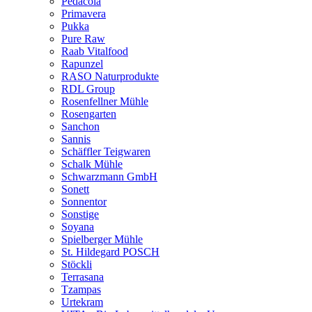
Pedacola
Primavera
Pukka
Pure Raw
Raab Vitalfood
Rapunzel
RASO Naturprodukte
RDL Group
Rosenfellner Mühle
Rosengarten
Sanchon
Sannis
Schäffler Teigwaren
Schalk Mühle
Schwarzmann GmbH
Sonett
Sonnentor
Sonstige
Soyana
Spielberger Mühle
St. Hildegard POSCH
Stöckli
Terrasana
Tzampas
Urtekram