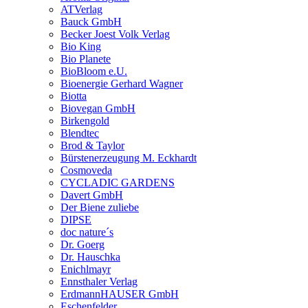
ATVerlag
Bauck GmbH
Becker Joest Volk Verlag
Bio King
Bio Planete
BioBloom e.U.
Bioenergie Gerhard Wagner
Biotta
Biovegan GmbH
Birkengold
Blendtec
Brod & Taylor
Bürstenerzeugung M. Eckhardt
Cosmoveda
CYCLADIC GARDENS
Davert GmbH
Der Biene zuliebe
DIPSE
doc nature´s
Dr. Goerg
Dr. Hauschka
Enichlmayr
Ennsthaler Verlag
ErdmannHAUSER GmbH
Eschenfelder