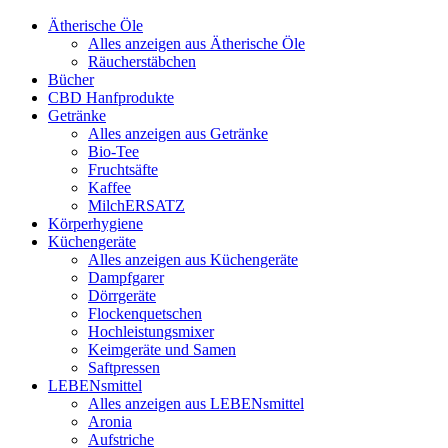
Ätherische Öle
Alles anzeigen aus Ätherische Öle
Räucherstäbchen
Bücher
CBD Hanfprodukte
Getränke
Alles anzeigen aus Getränke
Bio-Tee
Fruchtsäfte
Kaffee
MilchERSATZ
Körperhygiene
Küchengeräte
Alles anzeigen aus Küchengeräte
Dampfgarer
Dörrgeräte
Flockenquetschen
Hochleistungsmixer
Keimgeräte und Samen
Saftpressen
LEBENsmittel
Alles anzeigen aus LEBENsmittel
Aronia
Aufstriche