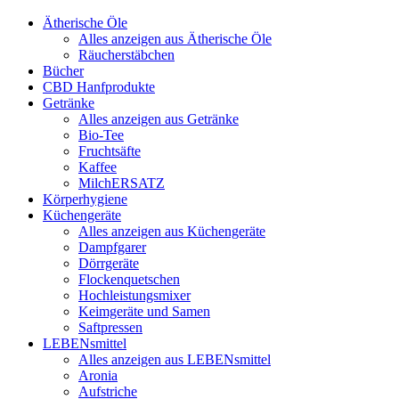
Ätherische Öle
Alles anzeigen aus Ätherische Öle
Räucherstäbchen
Bücher
CBD Hanfprodukte
Getränke
Alles anzeigen aus Getränke
Bio-Tee
Fruchtsäfte
Kaffee
MilchERSATZ
Körperhygiene
Küchengeräte
Alles anzeigen aus Küchengeräte
Dampfgarer
Dörrgeräte
Flockenquetschen
Hochleistungsmixer
Keimgeräte und Samen
Saftpressen
LEBENsmittel
Alles anzeigen aus LEBENsmittel
Aronia
Aufstriche