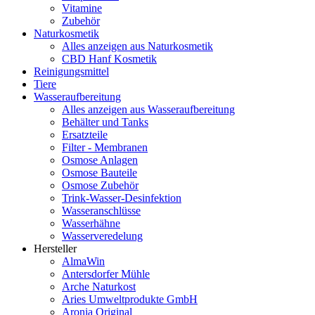
Vitamine
Zubehör
Naturkosmetik
Alles anzeigen aus Naturkosmetik
CBD Hanf Kosmetik
Reinigungsmittel
Tiere
Wasseraufbereitung
Alles anzeigen aus Wasseraufbereitung
Behälter und Tanks
Ersatzteile
Filter - Membranen
Osmose Anlagen
Osmose Bauteile
Osmose Zubehör
Trink-Wasser-Desinfektion
Wasseranschlüsse
Wasserhähne
Wasserveredelung
Hersteller
AlmaWin
Antersdorfer Mühle
Arche Naturkost
Aries Umweltprodukte GmbH
Aronia Original