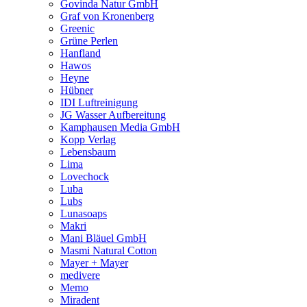
Govinda Natur GmbH
Graf von Kronenberg
Greenic
Grüne Perlen
Hanfland
Hawos
Heyne
Hübner
IDI Luftreinigung
JG Wasser Aufbereitung
Kamphausen Media GmbH
Kopp Verlag
Lebensbaum
Lima
Lovechock
Luba
Lubs
Lunasoaps
Makri
Mani Bläuel GmbH
Masmi Natural Cotton
Mayer + Mayer
medivere
Memo
Miradent