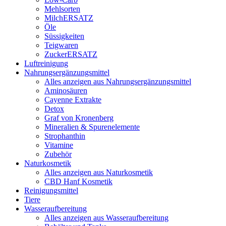
Mehlsorten
MilchERSATZ
Öle
Süssigkeiten
Teigwaren
ZuckerERSATZ
Luftreinigung
Nahrungsergänzungsmittel
Alles anzeigen aus Nahrungsergänzungsmittel
Aminosäuren
Cayenne Extrakte
Detox
Graf von Kronenberg
Mineralien & Spurenelemente
Strophanthin
Vitamine
Zubehör
Naturkosmetik
Alles anzeigen aus Naturkosmetik
CBD Hanf Kosmetik
Reinigungsmittel
Tiere
Wasseraufbereitung
Alles anzeigen aus Wasseraufbereitung