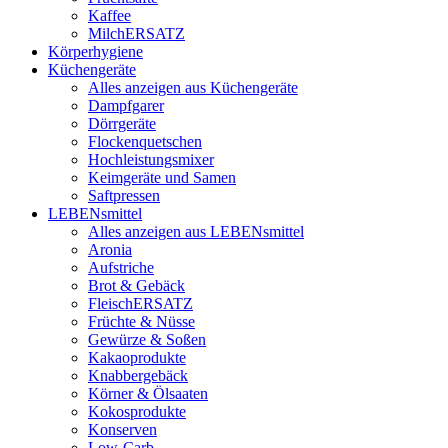
Kaffee
MilchERSATZ
Körperhygiene
Küchengeräte
Alles anzeigen aus Küchengeräte
Dampfgarer
Dörrgeräte
Flockenquetschen
Hochleistungsmixer
Keimgeräte und Samen
Saftpressen
LEBENsmittel
Alles anzeigen aus LEBENsmittel
Aronia
Aufstriche
Brot & Gebäck
FleischERSATZ
Früchte & Nüsse
Gewürze & Soßen
Kakaoprodukte
Knabbergebäck
Körner & Ölsaaten
Kokosprodukte
Konserven
Low-Carb