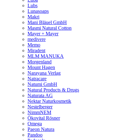
Lubs
Lunasoaps
Makri
Mani Bläuel GmbH
Masmi Natural Cotton
Mayer + Mayer
medivere
Memo
Miradent
MLM MANUKA
Morgenland
Mount Hagen
Narayana Verlag
Natracare
Natumi GmbH
Natural Products & Drugs
Naturata AG
Nektar Naturkosmetik
Nestelberger
NimmNEM
Ökovital Rösner
Omega
Paeon Natura
Pandoo