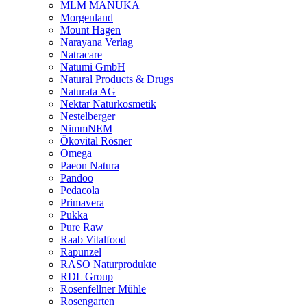
MLM MANUKA
Morgenland
Mount Hagen
Narayana Verlag
Natracare
Natumi GmbH
Natural Products & Drugs
Naturata AG
Nektar Naturkosmetik
Nestelberger
NimmNEM
Ökovital Rösner
Omega
Paeon Natura
Pandoo
Pedacola
Primavera
Pukka
Pure Raw
Raab Vitalfood
Rapunzel
RASO Naturprodukte
RDL Group
Rosenfellner Mühle
Rosengarten