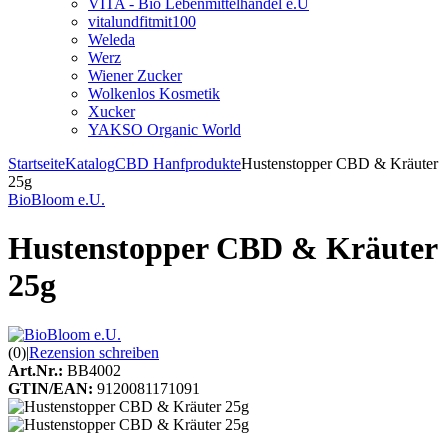
VITA - Bio Lebenmittelhandel e.U
vitalundfitmit100
Weleda
Werz
Wiener Zucker
Wolkenlos Kosmetik
Xucker
YAKSO Organic World
Startseite
Katalog
CBD Hanfprodukte
Hustenstopper CBD & Kräuter
25g
BioBloom e.U.
Hustenstopper CBD & Kräuter
25g
(0)
|
Rezension schreiben
Art.Nr.:
BB4002
GTIN/EAN:
9120081171091