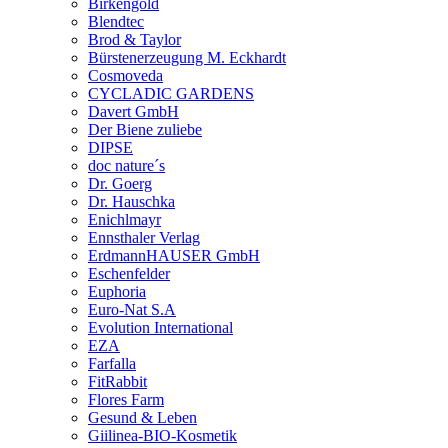
Birkengold
Blendtec
Brod & Taylor
Bürstenerzeugung M. Eckhardt
Cosmoveda
CYCLADIC GARDENS
Davert GmbH
Der Biene zuliebe
DIPSE
doc nature´s
Dr. Goerg
Dr. Hauschka
Enichlmayr
Ennsthaler Verlag
ErdmannHAUSER GmbH
Eschenfelder
Euphoria
Euro-Nat S.A
Evolution International
EZA
Farfalla
FitRabbit
Flores Farm
Gesund & Leben
Giilinea-BIO-Kosmetik