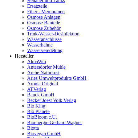
Behälter und Tanks
Ersatzteile
Filter - Membranen
Osmose Anlagen
Osmose Bauteile
Osmose Zubehör
Trink-Wasser-Desinfektion
Wasseranschlüsse
Wasserhähne
Wasserveredelung
Hersteller
AlmaWin
Antersdorfer Mühle
Arche Naturkost
Aries Umweltprodukte GmbH
Aronia Original
ATVerlag
Bauck GmbH
Becker Joest Volk Verlag
Bio King
Bio Planete
BioBloom e.U.
Bioenergie Gerhard Wagner
Biotta
Biovegan GmbH