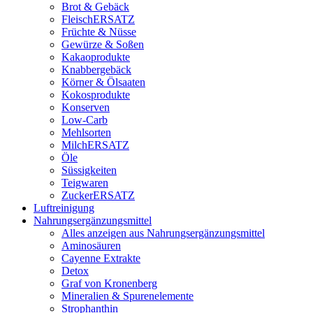
Brot & Gebäck
FleischERSATZ
Früchte & Nüsse
Gewürze & Soßen
Kakaoprodukte
Knabbergebäck
Körner & Ölsaaten
Kokosprodukte
Konserven
Low-Carb
Mehlsorten
MilchERSATZ
Öle
Süssigkeiten
Teigwaren
ZuckerERSATZ
Luftreinigung
Nahrungsergänzungsmittel
Alles anzeigen aus Nahrungsergänzungsmittel
Aminosäuren
Cayenne Extrakte
Detox
Graf von Kronenberg
Mineralien & Spurenelemente
Strophanthin