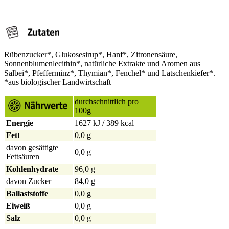
Rübenzucker*, Glukosesirup*, Hanf*, Zitronensäure,
Sonnenblumenlecithin*, natürliche Extrakte und Aromen aus
Salbei*, Pfefferminz*, Thymian*, Fenchel* und Latschenkiefer*.
*aus biologischer Landwirtschaft
durchschnittlich pro
100g
Energie
1627 kJ / 389 kcal
Fett
0,0 g
davon gesättigte
0,0 g
Fettsäuren
Kohlenhydrate
96,0 g
davon Zucker
84,0 g
Ballaststoffe
0,0 g
Eiweiß
0,0 g
Salz
0,0 g