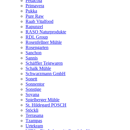
Pedacola
Primavera
Pukka
Pure Raw
Raab Vitalfood
Rapunzel
RASO Naturprodukte
RDL Group
Rosenfellner Mühle
Rosengarten
Sanchon
Sannis
Schäffler Teigwaren
Schalk Mühle
Schwarzmann GmbH
Sonett
Sonnentor
Sonstige
Soyana
Spielberger Mühle
St. Hildegard POSCH
Stöckli
Terrasana
Tzampas
Urtekram