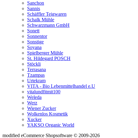
Sanchon
Sannis
Schäffler Teigwaren
Schalk Mühle
Schwarzmann GmbH
Sonett
Sonnentor
Sonstige
Soyana
Spielberger Mühle
St. Hildegard POSCH
Stöckli
Terrasana
Tzampas
Urtekram
VITA - Bio Lebenmittelhandel e.U
vitalundfitmit100
Weleda
Werz
Wiener Zucker
Wolkenlos Kosmetik
Xucker
YAKSO Organic World
mod
ified eCommerce Shopsoftware © 2009-2026