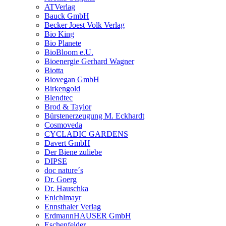
ATVerlag
Bauck GmbH
Becker Joest Volk Verlag
Bio King
Bio Planete
BioBloom e.U.
Bioenergie Gerhard Wagner
Biotta
Biovegan GmbH
Birkengold
Blendtec
Brod & Taylor
Bürstenerzeugung M. Eckhardt
Cosmoveda
CYCLADIC GARDENS
Davert GmbH
Der Biene zuliebe
DIPSE
doc nature´s
Dr. Goerg
Dr. Hauschka
Enichlmayr
Ennsthaler Verlag
ErdmannHAUSER GmbH
Eschenfelder