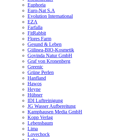
Euphoria
Euro-Nat S.A
Evolution International
EZA
Farfalla
FitRabbit
Flores Farm
Gesund & Leben
Giilinea-BIO-Kosmetik
Govinda Natur GmbH
Graf von Kronenberg
Greenic
Grüne Perlen
Hanfland
Hawos
Heyne
Hübner
IDI Luftreinigung
JG Wasser Aufbereitung
Kamphausen Media GmbH
Kopp Verlag
Lebensbaum
Lima
Lovechock
Luba