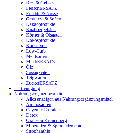
Brot & Gebäck
FleischERSATZ
Früchte & Nüsse
Gewürze & Soßen
Kakaoprodukte
Knabbergebäck
Körner & Ölsaaten
Kokosprodukte
Konserven
Low-Carb
Mehlsorten
MilchERSATZ
Öle
Süssigkeiten
Teigwaren
ZuckerERSATZ
Luftreinigung
Nahrungsergänzungsmittel
Alles anzeigen aus Nahrungsergänzungsmittel
Aminosäuren
Cayenne Extrakte
Detox
Graf von Kronenberg
Mineralien & Spurenelemente
Strophanthin