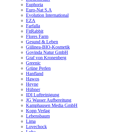
Euphoria
Euro-Nat S.A
Evolution International
EZA
Farfalla
FitRabbit
Flores Farm
Gesund & Leben
Giilinea-BIO-Kosmetik
Govinda Natur GmbH
Graf von Kronenberg
Greenic
Grüne Perlen
Hanfland
Hawos
Heyne
Hübner
IDI Luftreinigung
JG Wasser Aufbereitung
Kamphausen Media GmbH
Kopp Verlag
Lebensbaum
Lima
Lovechock
Luba