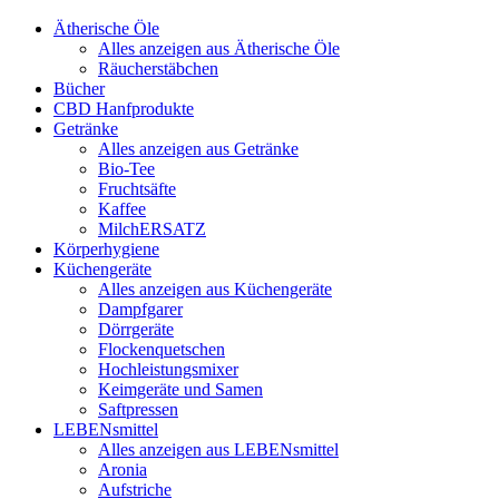
Ätherische Öle
Alles anzeigen aus Ätherische Öle
Räucherstäbchen
Bücher
CBD Hanfprodukte
Getränke
Alles anzeigen aus Getränke
Bio-Tee
Fruchtsäfte
Kaffee
MilchERSATZ
Körperhygiene
Küchengeräte
Alles anzeigen aus Küchengeräte
Dampfgarer
Dörrgeräte
Flockenquetschen
Hochleistungsmixer
Keimgeräte und Samen
Saftpressen
LEBENsmittel
Alles anzeigen aus LEBENsmittel
Aronia
Aufstriche