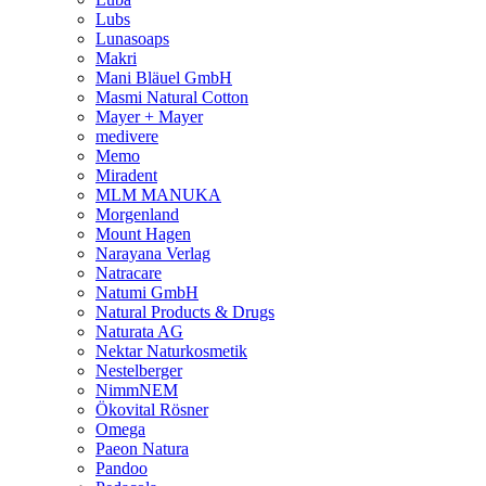
Lubs
Lunasoaps
Makri
Mani Bläuel GmbH
Masmi Natural Cotton
Mayer + Mayer
medivere
Memo
Miradent
MLM MANUKA
Morgenland
Mount Hagen
Narayana Verlag
Natracare
Natumi GmbH
Natural Products & Drugs
Naturata AG
Nektar Naturkosmetik
Nestelberger
NimmNEM
Ökovital Rösner
Omega
Paeon Natura
Pandoo