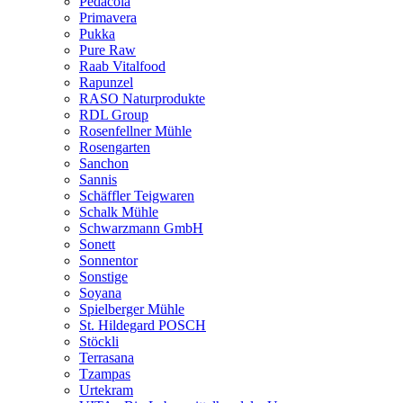
Pedacola
Primavera
Pukka
Pure Raw
Raab Vitalfood
Rapunzel
RASO Naturprodukte
RDL Group
Rosenfellner Mühle
Rosengarten
Sanchon
Sannis
Schäffler Teigwaren
Schalk Mühle
Schwarzmann GmbH
Sonett
Sonnentor
Sonstige
Soyana
Spielberger Mühle
St. Hildegard POSCH
Stöckli
Terrasana
Tzampas
Urtekram