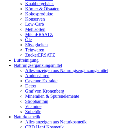
Knabbergebäck
Körner & Ölsaaten
Kokosprodukte
Konserven
Low-Carb
Mehlsorten
MilchERSATZ
Öle
Süssigkeiten
Teigwaren
ZuckerERSATZ
Luftreinigung
Nahrungsergänzungsmittel
Alles anzeigen aus Nahrungsergänzungsmittel
Aminosäuren
Cayenne Extrakte
Detox
Graf von Kronenberg
Mineralien & Spurenelemente
Strophanthin
Vitamine
Zubehör
Naturkosmetik
Alles anzeigen aus Naturkosmetik
CBD Hanf Kosmetik