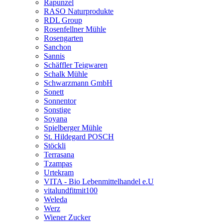
Rapunzel
RASO Naturprodukte
RDL Group
Rosenfellner Mühle
Rosengarten
Sanchon
Sannis
Schäffler Teigwaren
Schalk Mühle
Schwarzmann GmbH
Sonett
Sonnentor
Sonstige
Soyana
Spielberger Mühle
St. Hildegard POSCH
Stöckli
Terrasana
Tzampas
Urtekram
VITA - Bio Lebenmittelhandel e.U
vitalundfitmit100
Weleda
Werz
Wiener Zucker