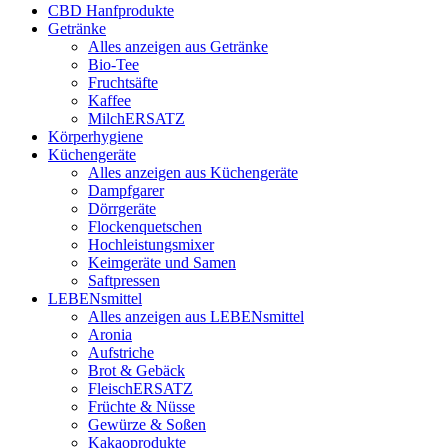
CBD Hanfprodukte
Getränke
Alles anzeigen aus Getränke
Bio-Tee
Fruchtsäfte
Kaffee
MilchERSATZ
Körperhygiene
Küchengeräte
Alles anzeigen aus Küchengeräte
Dampfgarer
Dörrgeräte
Flockenquetschen
Hochleistungsmixer
Keimgeräte und Samen
Saftpressen
LEBENsmittel
Alles anzeigen aus LEBENsmittel
Aronia
Aufstriche
Brot & Gebäck
FleischERSATZ
Früchte & Nüsse
Gewürze & Soßen
Kakaoprodukte