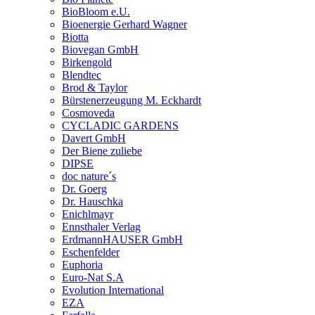
BioBloom e.U.
Bioenergie Gerhard Wagner
Biotta
Biovegan GmbH
Birkengold
Blendtec
Brod & Taylor
Bürstenerzeugung M. Eckhardt
Cosmoveda
CYCLADIC GARDENS
Davert GmbH
Der Biene zuliebe
DIPSE
doc nature´s
Dr. Goerg
Dr. Hauschka
Enichlmayr
Ennsthaler Verlag
ErdmannHAUSER GmbH
Eschenfelder
Euphoria
Euro-Nat S.A
Evolution International
EZA