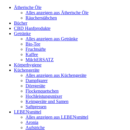
Ätherische Öle
Alles anzeigen aus Ätherische Öle
Räucherstäbchen
Bücher
CBD Hanfprodukte
Getränke
Alles anzeigen aus Getränke
Bio-Tee
Fruchtsäfte
Kaffee
MilchERSATZ
Körperhygiene
Küchengeräte
Alles anzeigen aus Küchengeräte
Dampfgarer
Dörrgeräte
Flockenquetschen
Hochleistungsmixer
Keimgeräte und Samen
Saftpressen
LEBENsmittel
Alles anzeigen aus LEBENsmittel
Aronia
Aufstriche