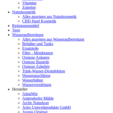
Vitamine
Zubehör
Naturkosmetik
Alles anzeigen aus Naturkosmetik
CBD Hanf Kosmetik
Reinigungsmittel
Tiere
Wasseraufbereitung
Alles anzeigen aus Wasseraufbereitung
Behälter und Tanks
Ersatzteile
Filter - Membranen
Osmose Anlagen
Osmose Bauteile
Osmose Zubehör
Trink-Wasser-Desinfektion
Wasseranschlüsse
Wasserhähne
Wasserveredelung
Hersteller
AlmaWin
Antersdorfer Mühle
Arche Naturkost
Aries Umweltprodukte GmbH
Aronia Original