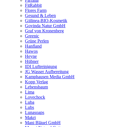
Farfalla
FitRabbit
Flores Farm
Gesund & Leben
Giilinea-BIO-Kosmetik
Govinda Natur GmbH
Graf von Kronenberg
Greenic
Grüne Perlen
Hanfland
Hawos
Heyne
Hübner
IDI Luftreinigung
JG Wasser Aufbereitung
Kamphausen Media GmbH
Kopp Verlag
Lebensbaum
Lima
Lovechock
Luba
Lubs
Lunasoaps
Makri
Mani Bläuel GmbH