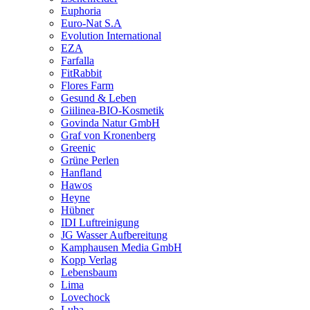
Euphoria
Euro-Nat S.A
Evolution International
EZA
Farfalla
FitRabbit
Flores Farm
Gesund & Leben
Giilinea-BIO-Kosmetik
Govinda Natur GmbH
Graf von Kronenberg
Greenic
Grüne Perlen
Hanfland
Hawos
Heyne
Hübner
IDI Luftreinigung
JG Wasser Aufbereitung
Kamphausen Media GmbH
Kopp Verlag
Lebensbaum
Lima
Lovechock
Luba