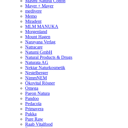
Masmi Natural Cotton
Mayer + Mayer
medivere
Memo
Miradent
MLM MANUKA
Morgenland
Mount Hagen
Narayana Verlag
Natracare
Natumi GmbH
Natural Products & Drugs
Naturata AG
Nektar Naturkosmetik
Nestelberger
NimmNEM
Ökovital Rösner
Omega
Paeon Natura
Pandoo
Pedacola
Primavera
Pukka
Pure Raw
Raab Vitalfood