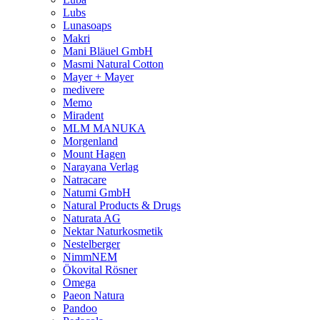
Lubs
Lunasoaps
Makri
Mani Bläuel GmbH
Masmi Natural Cotton
Mayer + Mayer
medivere
Memo
Miradent
MLM MANUKA
Morgenland
Mount Hagen
Narayana Verlag
Natracare
Natumi GmbH
Natural Products & Drugs
Naturata AG
Nektar Naturkosmetik
Nestelberger
NimmNEM
Ökovital Rösner
Omega
Paeon Natura
Pandoo