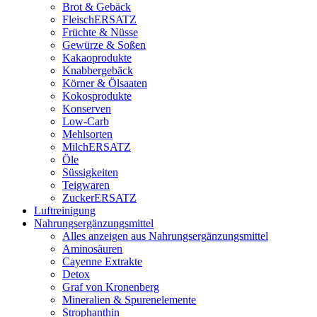
Brot & Gebäck
FleischERSATZ
Früchte & Nüsse
Gewürze & Soßen
Kakaoprodukte
Knabbergebäck
Körner & Ölsaaten
Kokosprodukte
Konserven
Low-Carb
Mehlsorten
MilchERSATZ
Öle
Süssigkeiten
Teigwaren
ZuckerERSATZ
Luftreinigung
Nahrungsergänzungsmittel
Alles anzeigen aus Nahrungsergänzungsmittel
Aminosäuren
Cayenne Extrakte
Detox
Graf von Kronenberg
Mineralien & Spurenelemente
Strophanthin