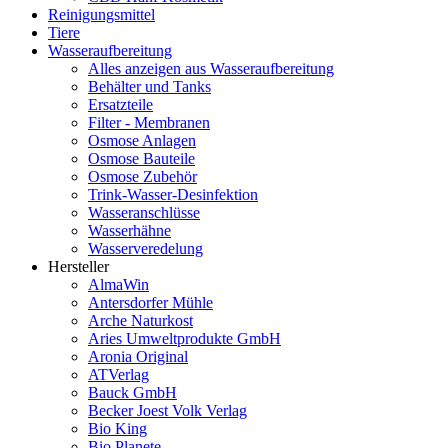
Reinigungsmittel
Tiere
Wasseraufbereitung
Alles anzeigen aus Wasseraufbereitung
Behälter und Tanks
Ersatzteile
Filter - Membranen
Osmose Anlagen
Osmose Bauteile
Osmose Zubehör
Trink-Wasser-Desinfektion
Wasseranschlüsse
Wasserhähne
Wasserveredelung
Hersteller
AlmaWin
Antersdorfer Mühle
Arche Naturkost
Aries Umweltprodukte GmbH
Aronia Original
ATVerlag
Bauck GmbH
Becker Joest Volk Verlag
Bio King
Bio Planete