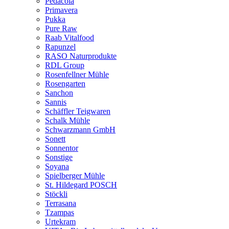
Pedacola
Primavera
Pukka
Pure Raw
Raab Vitalfood
Rapunzel
RASO Naturprodukte
RDL Group
Rosenfellner Mühle
Rosengarten
Sanchon
Sannis
Schäffler Teigwaren
Schalk Mühle
Schwarzmann GmbH
Sonett
Sonnentor
Sonstige
Soyana
Spielberger Mühle
St. Hildegard POSCH
Stöckli
Terrasana
Tzampas
Urtekram