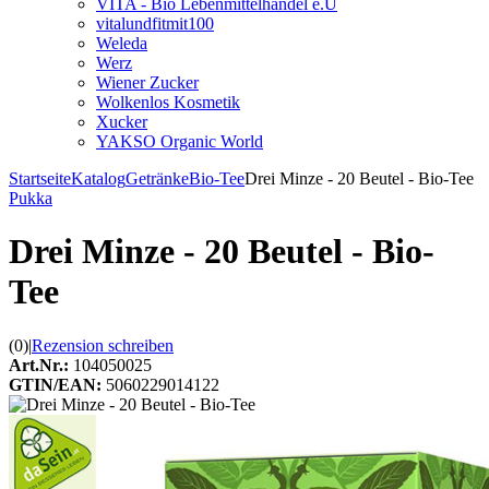
VITA - Bio Lebenmittelhandel e.U
vitalundfitmit100
Weleda
Werz
Wiener Zucker
Wolkenlos Kosmetik
Xucker
YAKSO Organic World
Startseite
Katalog
Getränke
Bio-Tee
Drei Minze - 20 Beutel - Bio-Tee
Pukka
Drei Minze - 20 Beutel - Bio-
Tee
(0)
|
Rezension schreiben
Art.Nr.:
104050025
GTIN/EAN:
5060229014122