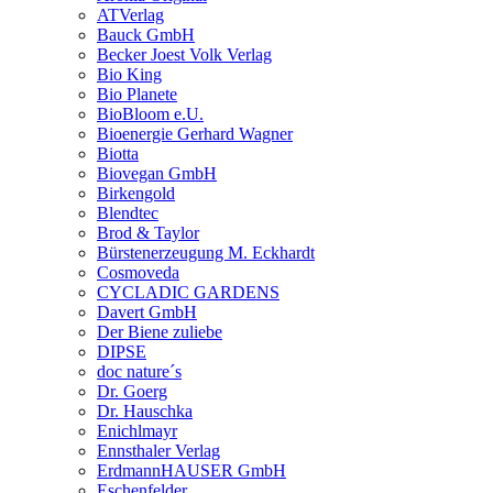
ATVerlag
Bauck GmbH
Becker Joest Volk Verlag
Bio King
Bio Planete
BioBloom e.U.
Bioenergie Gerhard Wagner
Biotta
Biovegan GmbH
Birkengold
Blendtec
Brod & Taylor
Bürstenerzeugung M. Eckhardt
Cosmoveda
CYCLADIC GARDENS
Davert GmbH
Der Biene zuliebe
DIPSE
doc nature´s
Dr. Goerg
Dr. Hauschka
Enichlmayr
Ennsthaler Verlag
ErdmannHAUSER GmbH
Eschenfelder