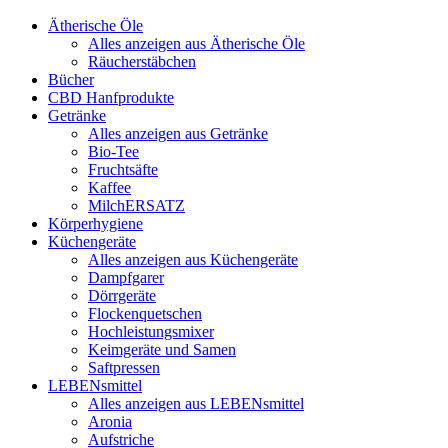
Ätherische Öle
Alles anzeigen aus Ätherische Öle
Räucherstäbchen
Bücher
CBD Hanfprodukte
Getränke
Alles anzeigen aus Getränke
Bio-Tee
Fruchtsäfte
Kaffee
MilchERSATZ
Körperhygiene
Küchengeräte
Alles anzeigen aus Küchengeräte
Dampfgarer
Dörrgeräte
Flockenquetschen
Hochleistungsmixer
Keimgeräte und Samen
Saftpressen
LEBENsmittel
Alles anzeigen aus LEBENsmittel
Aronia
Aufstriche