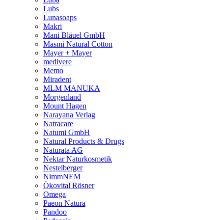
Lubs
Lunasoaps
Makri
Mani Bläuel GmbH
Masmi Natural Cotton
Mayer + Mayer
medivere
Memo
Miradent
MLM MANUKA
Morgenland
Mount Hagen
Narayana Verlag
Natracare
Natumi GmbH
Natural Products & Drugs
Naturata AG
Nektar Naturkosmetik
Nestelberger
NimmNEM
Ökovital Rösner
Omega
Paeon Natura
Pandoo