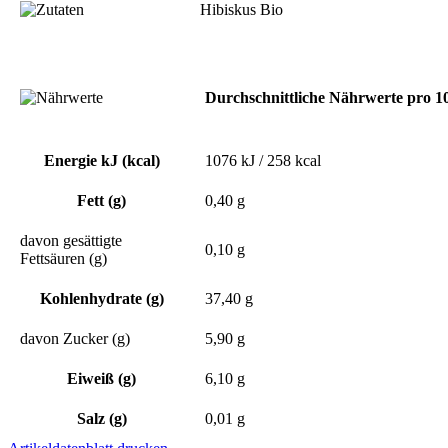
Hibiskus Bio
Durchschnittliche Nährwerte pro 1
Energie kJ (kcal)
1076 kJ / 258 kcal
Fett (g)
0,40 g
davon gesättigte
0,10 g
Fettsäuren (g)
Kohlenhydrate (g)
37,40 g
davon Zucker (g)
5,90 g
Eiweiß (g)
6,10 g
Salz (g)
0,01 g