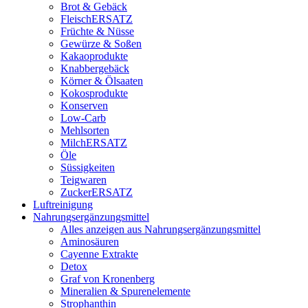
Brot & Gebäck
FleischERSATZ
Früchte & Nüsse
Gewürze & Soßen
Kakaoprodukte
Knabbergebäck
Körner & Ölsaaten
Kokosprodukte
Konserven
Low-Carb
Mehlsorten
MilchERSATZ
Öle
Süssigkeiten
Teigwaren
ZuckerERSATZ
Luftreinigung
Nahrungsergänzungsmittel
Alles anzeigen aus Nahrungsergänzungsmittel
Aminosäuren
Cayenne Extrakte
Detox
Graf von Kronenberg
Mineralien & Spurenelemente
Strophanthin