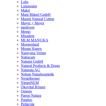
Lubs
Lunasoaps
Makri
Mani Bläuel GmbH
Masmi Natural Cotton
Mayer + Mayer
medivere
Memo
Miradent
MLM MANUKA
Morgenland
Mount Hagen
Narayana Verlag
Natracare
Natumi GmbH
Natural Products & Drugs
Naturata AG
Nektar Naturkosmetik
Nestelberger
NimmNEM
Ökovital Rösner
Omega
Paeon Natura
Pandoo
Pedacola