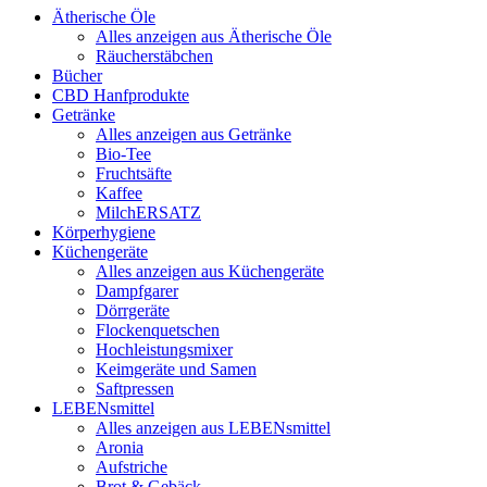
Ätherische Öle
Alles anzeigen aus Ätherische Öle
Räucherstäbchen
Bücher
CBD Hanfprodukte
Getränke
Alles anzeigen aus Getränke
Bio-Tee
Fruchtsäfte
Kaffee
MilchERSATZ
Körperhygiene
Küchengeräte
Alles anzeigen aus Küchengeräte
Dampfgarer
Dörrgeräte
Flockenquetschen
Hochleistungsmixer
Keimgeräte und Samen
Saftpressen
LEBENsmittel
Alles anzeigen aus LEBENsmittel
Aronia
Aufstriche
Brot & Gebäck