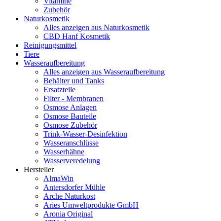
Vitamine
Zubehör
Naturkosmetik
Alles anzeigen aus Naturkosmetik
CBD Hanf Kosmetik
Reinigungsmittel
Tiere
Wasseraufbereitung
Alles anzeigen aus Wasseraufbereitung
Behälter und Tanks
Ersatzteile
Filter - Membranen
Osmose Anlagen
Osmose Bauteile
Osmose Zubehör
Trink-Wasser-Desinfektion
Wasseranschlüsse
Wasserhähne
Wasserveredelung
Hersteller
AlmaWin
Antersdorfer Mühle
Arche Naturkost
Aries Umweltprodukte GmbH
Aronia Original