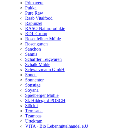
Primavera
Pukka
Pure Raw
Raab Vitalfood
Rapunzel
RASO Naturprodukte
RDL Group
Rosenfellner Mühle
Rosengarten
Sanchon
Sannis
Schäffler Teigwaren
Schalk Mühle
Schwarzmann GmbH
Sonett
Sonnentor
Sonstige
Soyana
Spielberger Mühle
St. Hildegard POSCH
Stöckli
Terrasana
Tzampas
Urtekram
VITA - Bio Lebenmittelhandel e.U