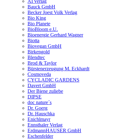
ATVerlag
Bauck GmbH
Becker Joest Volk Verlag
Bio King
Bio Planete
BioBloom e.U.
Bioenergie Gerhard Wagner
Biotta
Biovegan GmbH
Birkengold
Blendtec
Brod & Taylor
Bürstenerzeugung M. Eckhardt
Cosmoveda
CYCLADIC GARDENS
Davert GmbH
Der Biene zuliebe
DIPSE
doc nature´s
Dr. Goerg
Dr. Hauschka
Enichlmayr
Ennsthaler Verlag
ErdmannHAUSER GmbH
Eschenfelder