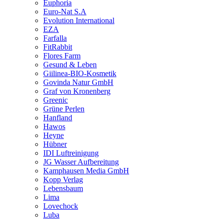
Euphoria
Euro-Nat S.A
Evolution International
EZA
Farfalla
FitRabbit
Flores Farm
Gesund & Leben
Giilinea-BIO-Kosmetik
Govinda Natur GmbH
Graf von Kronenberg
Greenic
Grüne Perlen
Hanfland
Hawos
Heyne
Hübner
IDI Luftreinigung
JG Wasser Aufbereitung
Kamphausen Media GmbH
Kopp Verlag
Lebensbaum
Lima
Lovechock
Luba