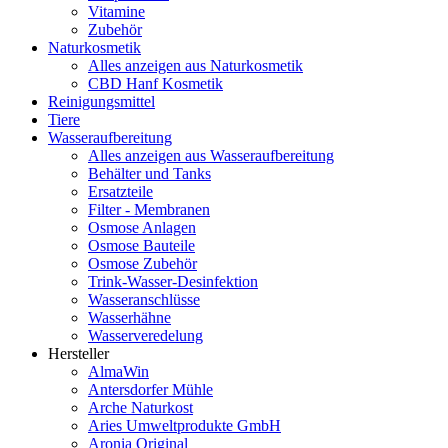
Vitamine
Zubehör
Naturkosmetik
Alles anzeigen aus Naturkosmetik
CBD Hanf Kosmetik
Reinigungsmittel
Tiere
Wasseraufbereitung
Alles anzeigen aus Wasseraufbereitung
Behälter und Tanks
Ersatzteile
Filter - Membranen
Osmose Anlagen
Osmose Bauteile
Osmose Zubehör
Trink-Wasser-Desinfektion
Wasseranschlüsse
Wasserhähne
Wasserveredelung
Hersteller
AlmaWin
Antersdorfer Mühle
Arche Naturkost
Aries Umweltprodukte GmbH
Aronia Original