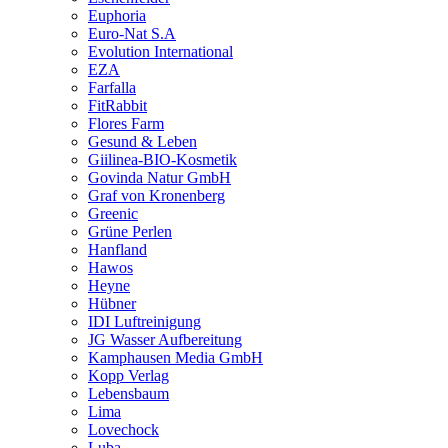
Euphoria
Euro-Nat S.A
Evolution International
EZA
Farfalla
FitRabbit
Flores Farm
Gesund & Leben
Giilinea-BIO-Kosmetik
Govinda Natur GmbH
Graf von Kronenberg
Greenic
Grüne Perlen
Hanfland
Hawos
Heyne
Hübner
IDI Luftreinigung
JG Wasser Aufbereitung
Kamphausen Media GmbH
Kopp Verlag
Lebensbaum
Lima
Lovechock
Luba