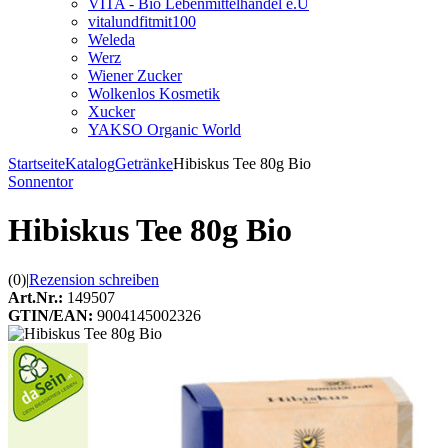
VITA - Bio Lebenmittelhandel e.U
vitalundfitmit100
Weleda
Werz
Wiener Zucker
Wolkenlos Kosmetik
Xucker
YAKSO Organic World
Startseite
Katalog
Getränke
Hibiskus Tee 80g Bio
Sonnentor
Hibiskus Tee 80g Bio
(0)
|
Rezension schreiben
Art.Nr.:
149507
GTIN/EAN:
9004145002326