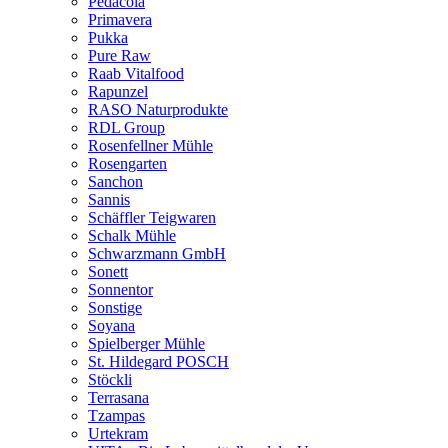
Pedacola
Primavera
Pukka
Pure Raw
Raab Vitalfood
Rapunzel
RASO Naturprodukte
RDL Group
Rosenfellner Mühle
Rosengarten
Sanchon
Sannis
Schäffler Teigwaren
Schalk Mühle
Schwarzmann GmbH
Sonett
Sonnentor
Sonstige
Soyana
Spielberger Mühle
St. Hildegard POSCH
Stöckli
Terrasana
Tzampas
Urtekram