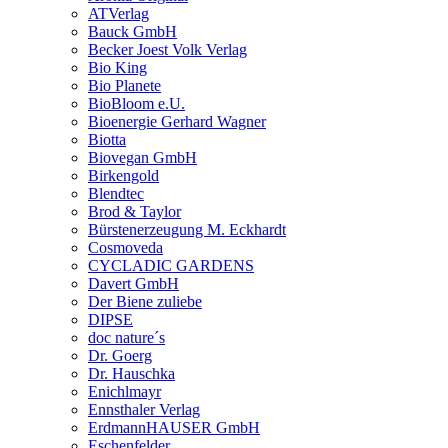
ATVerlag
Bauck GmbH
Becker Joest Volk Verlag
Bio King
Bio Planete
BioBloom e.U.
Bioenergie Gerhard Wagner
Biotta
Biovegan GmbH
Birkengold
Blendtec
Brod & Taylor
Bürstenerzeugung M. Eckhardt
Cosmoveda
CYCLADIC GARDENS
Davert GmbH
Der Biene zuliebe
DIPSE
doc nature´s
Dr. Goerg
Dr. Hauschka
Enichlmayr
Ennsthaler Verlag
ErdmannHAUSER GmbH
Eschenfelder