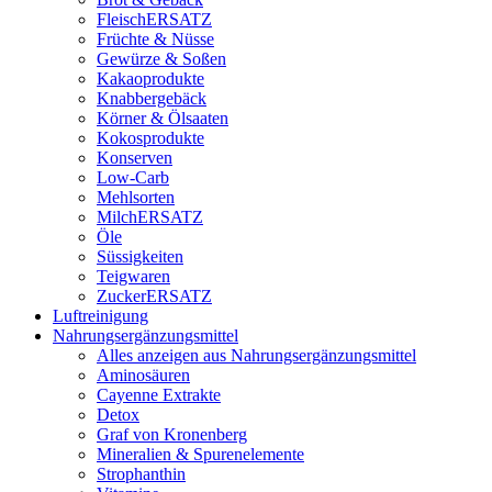
FleischERSATZ
Früchte & Nüsse
Gewürze & Soßen
Kakaoprodukte
Knabbergebäck
Körner & Ölsaaten
Kokosprodukte
Konserven
Low-Carb
Mehlsorten
MilchERSATZ
Öle
Süssigkeiten
Teigwaren
ZuckerERSATZ
Luftreinigung
Nahrungsergänzungsmittel
Alles anzeigen aus Nahrungsergänzungsmittel
Aminosäuren
Cayenne Extrakte
Detox
Graf von Kronenberg
Mineralien & Spurenelemente
Strophanthin