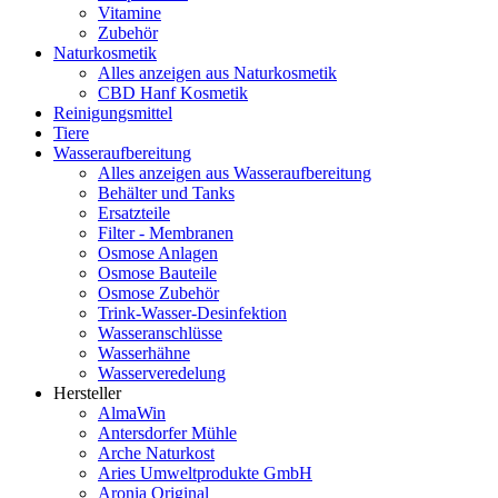
Vitamine
Zubehör
Naturkosmetik
Alles anzeigen aus Naturkosmetik
CBD Hanf Kosmetik
Reinigungsmittel
Tiere
Wasseraufbereitung
Alles anzeigen aus Wasseraufbereitung
Behälter und Tanks
Ersatzteile
Filter - Membranen
Osmose Anlagen
Osmose Bauteile
Osmose Zubehör
Trink-Wasser-Desinfektion
Wasseranschlüsse
Wasserhähne
Wasserveredelung
Hersteller
AlmaWin
Antersdorfer Mühle
Arche Naturkost
Aries Umweltprodukte GmbH
Aronia Original