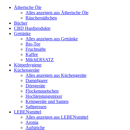
Ätherische Öle
Alles anzeigen aus Ätherische Öle
Räucherstäbchen
Bücher
CBD Hanfprodukte
Getränke
Alles anzeigen aus Getränke
Bio-Tee
Fruchtsäfte
Kaffee
MilchERSATZ
Körperhygiene
Küchengeräte
Alles anzeigen aus Küchengeräte
Dampfgarer
Dörrgeräte
Flockenquetschen
Hochleistungsmixer
Keimgeräte und Samen
Saftpressen
LEBENsmittel
Alles anzeigen aus LEBENsmittel
Aronia
Aufstriche