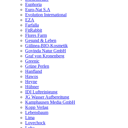
Euphoria
Euro-Nat S.A
Evolution International
EZA
Farfalla
FitRabbit
Flores Farm
Gesund & Leben
Giilinea-BIO-Kosmetik
Govinda Natur GmbH
Graf von Kronenberg
Greenic
Grüne Perlen
Hanfland
Hawos
Heyne
Hübner
IDI Luftreinigung
JG Wasser Aufbereitung
Kamphausen Media GmbH
Kopp Verlag
Lebensbaum
Lima
Lovechock
Luba