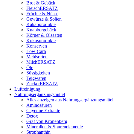
Brot & Gebäck
FleischERSATZ
Früchte & Nüsse
Gewürze & Soßen
Kakaoprodukte
Knabbergebäck
Körner & Ölsaaten
Kokosprodukte
Konserven
Low-Carb
Mehlsorten
MilchERSATZ
Öle
Süssigkeiten
Teigwaren
ZuckerERSATZ
Luftreinigung
Nahrungsergänzungsmittel
Alles anzeigen aus Nahrungsergänzungsmittel
Aminosäuren
Cayenne Extrakte
Detox
Graf von Kronenberg
Mineralien & Spurenelemente
Strophanthin