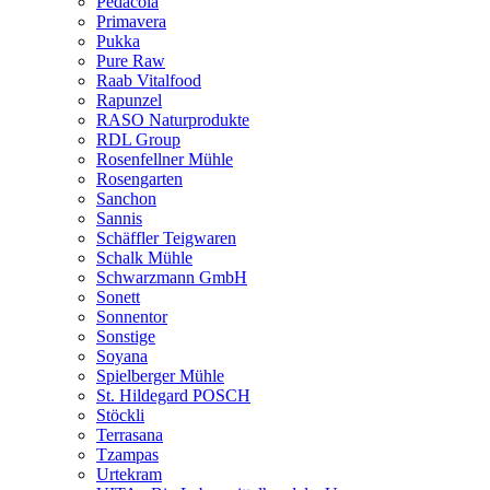
Pedacola
Primavera
Pukka
Pure Raw
Raab Vitalfood
Rapunzel
RASO Naturprodukte
RDL Group
Rosenfellner Mühle
Rosengarten
Sanchon
Sannis
Schäffler Teigwaren
Schalk Mühle
Schwarzmann GmbH
Sonett
Sonnentor
Sonstige
Soyana
Spielberger Mühle
St. Hildegard POSCH
Stöckli
Terrasana
Tzampas
Urtekram