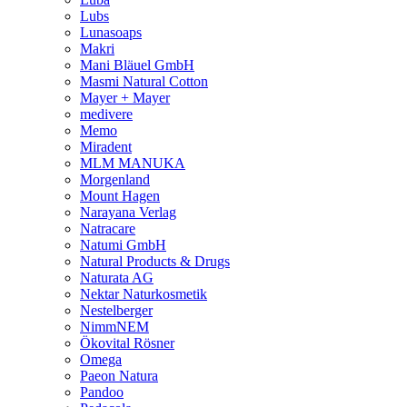
Lubs
Lunasoaps
Makri
Mani Bläuel GmbH
Masmi Natural Cotton
Mayer + Mayer
medivere
Memo
Miradent
MLM MANUKA
Morgenland
Mount Hagen
Narayana Verlag
Natracare
Natumi GmbH
Natural Products & Drugs
Naturata AG
Nektar Naturkosmetik
Nestelberger
NimmNEM
Ökovital Rösner
Omega
Paeon Natura
Pandoo