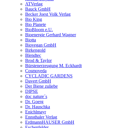
ATVerlag
Bauck GmbH
Becker Joest Volk Verlag
Bio King
Bio Planete
BioBloom e.U.
Bioenergie Gerhard Wagner
Biotta
Biovegan GmbH
Birkengold
Blendtec
Brod & Taylor
Bürstenerzeugung M. Eckhardt
Cosmoveda
CYCLADIC GARDENS
Davert GmbH
Der Biene zuliebe
DIPSE
doc nature´s
Dr. Goerg
Dr. Hauschka
Enichlmayr
Ennsthaler Verlag
ErdmannHAUSER GmbH
Eschenfelder