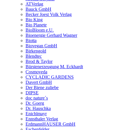
ATVerlag
Bauck GmbH
Becker Joest Volk Verlag
Bio King
Bio Planete
BioBloom e.U.
Bioenergie Gerhard Wagner
Biotta
Biovegan GmbH
Birkengold
Blendtec
Brod & Taylor
Bürstenerzeugung M. Eckhardt
Cosmoveda
CYCLADIC GARDENS
Davert GmbH
Der Biene zuliebe
DIPSE
doc nature´s
Dr. Goerg
Dr. Hauschka
Enichlmayr
Ennsthaler Verlag
ErdmannHAUSER GmbH
Eschenfelder