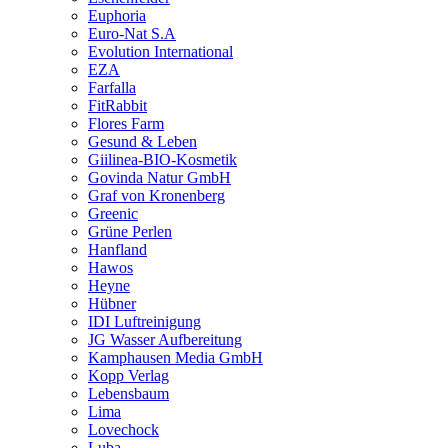
Euphoria
Euro-Nat S.A
Evolution International
EZA
Farfalla
FitRabbit
Flores Farm
Gesund & Leben
Giilinea-BIO-Kosmetik
Govinda Natur GmbH
Graf von Kronenberg
Greenic
Grüne Perlen
Hanfland
Hawos
Heyne
Hübner
IDI Luftreinigung
JG Wasser Aufbereitung
Kamphausen Media GmbH
Kopp Verlag
Lebensbaum
Lima
Lovechock
Luba