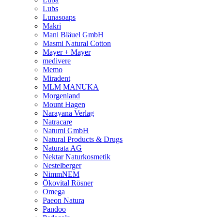
Lubs
Lunasoaps
Makri
Mani Bläuel GmbH
Masmi Natural Cotton
Mayer + Mayer
medivere
Memo
Miradent
MLM MANUKA
Morgenland
Mount Hagen
Narayana Verlag
Natracare
Natumi GmbH
Natural Products & Drugs
Naturata AG
Nektar Naturkosmetik
Nestelberger
NimmNEM
Ökovital Rösner
Omega
Paeon Natura
Pandoo