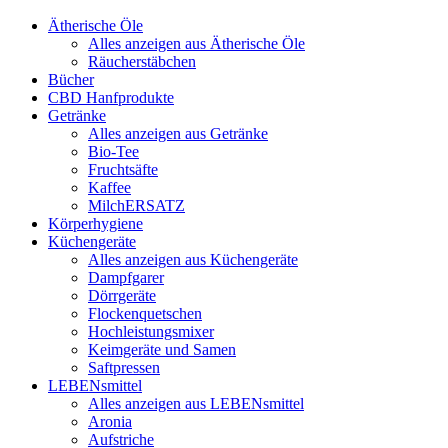
Ätherische Öle
Alles anzeigen aus Ätherische Öle
Räucherstäbchen
Bücher
CBD Hanfprodukte
Getränke
Alles anzeigen aus Getränke
Bio-Tee
Fruchtsäfte
Kaffee
MilchERSATZ
Körperhygiene
Küchengeräte
Alles anzeigen aus Küchengeräte
Dampfgarer
Dörrgeräte
Flockenquetschen
Hochleistungsmixer
Keimgeräte und Samen
Saftpressen
LEBENsmittel
Alles anzeigen aus LEBENsmittel
Aronia
Aufstriche