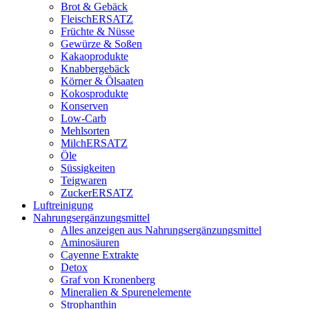
Brot & Gebäck
FleischERSATZ
Früchte & Nüsse
Gewürze & Soßen
Kakaoprodukte
Knabbergebäck
Körner & Ölsaaten
Kokosprodukte
Konserven
Low-Carb
Mehlsorten
MilchERSATZ
Öle
Süssigkeiten
Teigwaren
ZuckerERSATZ
Luftreinigung
Nahrungsergänzungsmittel
Alles anzeigen aus Nahrungsergänzungsmittel
Aminosäuren
Cayenne Extrakte
Detox
Graf von Kronenberg
Mineralien & Spurenelemente
Strophanthin