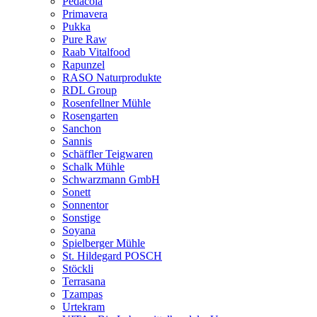
Pedacola
Primavera
Pukka
Pure Raw
Raab Vitalfood
Rapunzel
RASO Naturprodukte
RDL Group
Rosenfellner Mühle
Rosengarten
Sanchon
Sannis
Schäffler Teigwaren
Schalk Mühle
Schwarzmann GmbH
Sonett
Sonnentor
Sonstige
Soyana
Spielberger Mühle
St. Hildegard POSCH
Stöckli
Terrasana
Tzampas
Urtekram