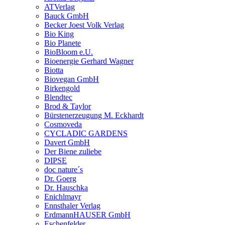
ATVerlag
Bauck GmbH
Becker Joest Volk Verlag
Bio King
Bio Planete
BioBloom e.U.
Bioenergie Gerhard Wagner
Biotta
Biovegan GmbH
Birkengold
Blendtec
Brod & Taylor
Bürstenerzeugung M. Eckhardt
Cosmoveda
CYCLADIC GARDENS
Davert GmbH
Der Biene zuliebe
DIPSE
doc nature´s
Dr. Goerg
Dr. Hauschka
Enichlmayr
Ennsthaler Verlag
ErdmannHAUSER GmbH
Eschenfelder