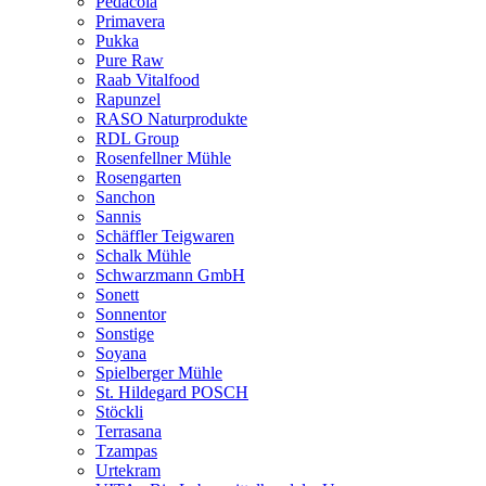
Pedacola
Primavera
Pukka
Pure Raw
Raab Vitalfood
Rapunzel
RASO Naturprodukte
RDL Group
Rosenfellner Mühle
Rosengarten
Sanchon
Sannis
Schäffler Teigwaren
Schalk Mühle
Schwarzmann GmbH
Sonett
Sonnentor
Sonstige
Soyana
Spielberger Mühle
St. Hildegard POSCH
Stöckli
Terrasana
Tzampas
Urtekram