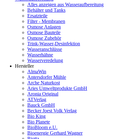
Alles anzeigen aus Wasseraufbereitung
Behälter und Tanks
Ersatzteile
Filter - Membranen
Osmose Anlagen
Osmose Bauteile
Osmose Zubehör
Trink-Wasser-Desinfektion
Wasseranschlüsse
Wasserhähne
Wasserveredelung
Hersteller
AlmaWin
Antersdorfer Mühle
Arche Naturkost
Aries Umweltprodukte GmbH
Aronia Original
ATVerlag
Bauck GmbH
Becker Joest Volk Verlag
Bio King
Bio Planete
BioBloom e.U.
Bioenergie Gerhard Wagner
Biotta