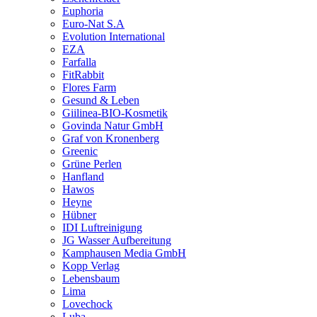
Euphoria
Euro-Nat S.A
Evolution International
EZA
Farfalla
FitRabbit
Flores Farm
Gesund & Leben
Giilinea-BIO-Kosmetik
Govinda Natur GmbH
Graf von Kronenberg
Greenic
Grüne Perlen
Hanfland
Hawos
Heyne
Hübner
IDI Luftreinigung
JG Wasser Aufbereitung
Kamphausen Media GmbH
Kopp Verlag
Lebensbaum
Lima
Lovechock
Luba