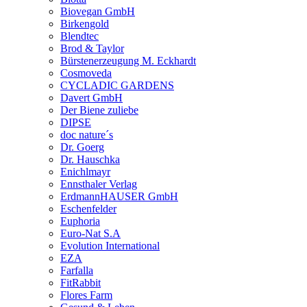
Biovegan GmbH
Birkengold
Blendtec
Brod & Taylor
Bürstenerzeugung M. Eckhardt
Cosmoveda
CYCLADIC GARDENS
Davert GmbH
Der Biene zuliebe
DIPSE
doc nature´s
Dr. Goerg
Dr. Hauschka
Enichlmayr
Ennsthaler Verlag
ErdmannHAUSER GmbH
Eschenfelder
Euphoria
Euro-Nat S.A
Evolution International
EZA
Farfalla
FitRabbit
Flores Farm