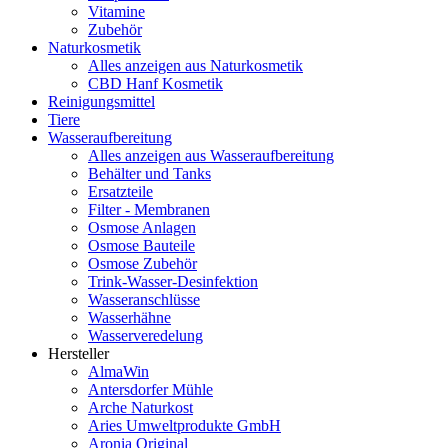
Vitamine
Zubehör
Naturkosmetik
Alles anzeigen aus Naturkosmetik
CBD Hanf Kosmetik
Reinigungsmittel
Tiere
Wasseraufbereitung
Alles anzeigen aus Wasseraufbereitung
Behälter und Tanks
Ersatzteile
Filter - Membranen
Osmose Anlagen
Osmose Bauteile
Osmose Zubehör
Trink-Wasser-Desinfektion
Wasseranschlüsse
Wasserhähne
Wasserveredelung
Hersteller
AlmaWin
Antersdorfer Mühle
Arche Naturkost
Aries Umweltprodukte GmbH
Aronia Original