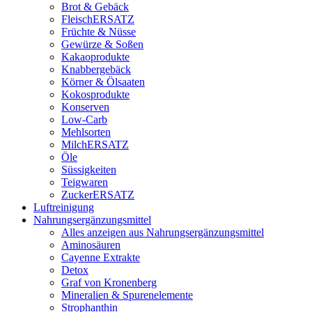
Brot & Gebäck
FleischERSATZ
Früchte & Nüsse
Gewürze & Soßen
Kakaoprodukte
Knabbergebäck
Körner & Ölsaaten
Kokosprodukte
Konserven
Low-Carb
Mehlsorten
MilchERSATZ
Öle
Süssigkeiten
Teigwaren
ZuckerERSATZ
Luftreinigung
Nahrungsergänzungsmittel
Alles anzeigen aus Nahrungsergänzungsmittel
Aminosäuren
Cayenne Extrakte
Detox
Graf von Kronenberg
Mineralien & Spurenelemente
Strophanthin