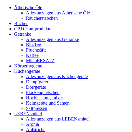
Ätherische Öle
Alles anzeigen aus Ätherische Öle
Räucherstäbchen
Bücher
CBD Hanfprodukte
Getränke
Alles anzeigen aus Getränke
Bio-Tee
Fruchtsäfte
Kaffee
MilchERSATZ
Körperhygiene
Küchengeräte
Alles anzeigen aus Küchengeräte
Dampfgarer
Dörrgeräte
Flockenquetschen
Hochleistungsmixer
Keimgeräte und Samen
Saftpressen
LEBENsmittel
Alles anzeigen aus LEBENsmittel
Aronia
Aufstriche