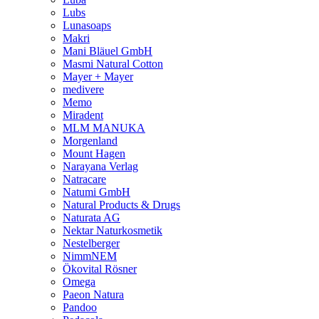
Lubs
Lunasoaps
Makri
Mani Bläuel GmbH
Masmi Natural Cotton
Mayer + Mayer
medivere
Memo
Miradent
MLM MANUKA
Morgenland
Mount Hagen
Narayana Verlag
Natracare
Natumi GmbH
Natural Products & Drugs
Naturata AG
Nektar Naturkosmetik
Nestelberger
NimmNEM
Ökovital Rösner
Omega
Paeon Natura
Pandoo