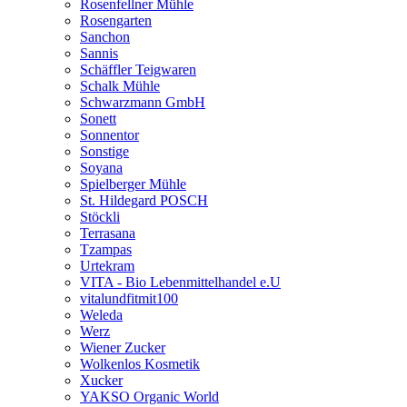
Rosenfellner Mühle
Rosengarten
Sanchon
Sannis
Schäffler Teigwaren
Schalk Mühle
Schwarzmann GmbH
Sonett
Sonnentor
Sonstige
Soyana
Spielberger Mühle
St. Hildegard POSCH
Stöckli
Terrasana
Tzampas
Urtekram
VITA - Bio Lebenmittelhandel e.U
vitalundfitmit100
Weleda
Werz
Wiener Zucker
Wolkenlos Kosmetik
Xucker
YAKSO Organic World