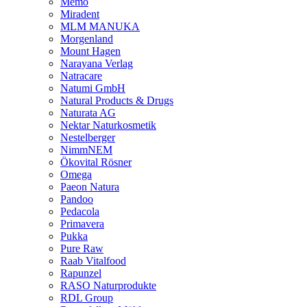
Memo
Miradent
MLM MANUKA
Morgenland
Mount Hagen
Narayana Verlag
Natracare
Natumi GmbH
Natural Products & Drugs
Naturata AG
Nektar Naturkosmetik
Nestelberger
NimmNEM
Ökovital Rösner
Omega
Paeon Natura
Pandoo
Pedacola
Primavera
Pukka
Pure Raw
Raab Vitalfood
Rapunzel
RASO Naturprodukte
RDL Group