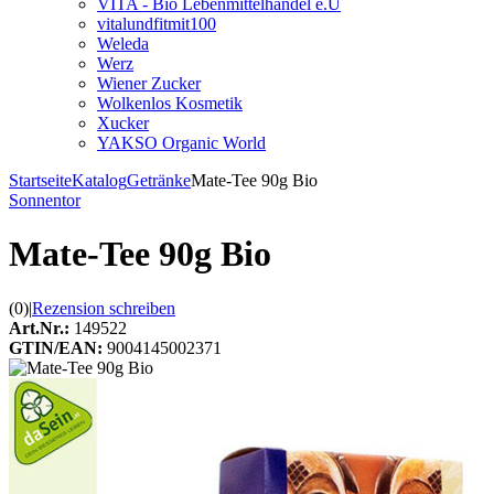
VITA - Bio Lebenmittelhandel e.U
vitalundfitmit100
Weleda
Werz
Wiener Zucker
Wolkenlos Kosmetik
Xucker
YAKSO Organic World
Startseite
Katalog
Getränke
Mate-Tee 90g Bio
Sonnentor
Mate-Tee 90g Bio
(0)
|
Rezension schreiben
Art.Nr.:
149522
GTIN/EAN:
9004145002371