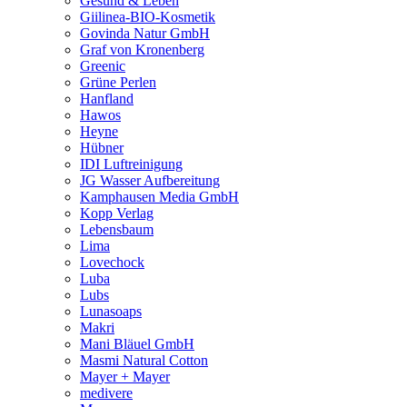
Gesund & Leben
Giilinea-BIO-Kosmetik
Govinda Natur GmbH
Graf von Kronenberg
Greenic
Grüne Perlen
Hanfland
Hawos
Heyne
Hübner
IDI Luftreinigung
JG Wasser Aufbereitung
Kamphausen Media GmbH
Kopp Verlag
Lebensbaum
Lima
Lovechock
Luba
Lubs
Lunasoaps
Makri
Mani Bläuel GmbH
Masmi Natural Cotton
Mayer + Mayer
medivere