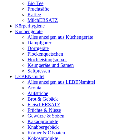
Bio-Tee
Fruchtsäfte
Kaffee
MilchERSATZ
Körperhygiene
Küchengeräte
Alles anzeigen aus Küchengeräte
Dampfgarer
Dörrgeräte
Flockenquetschen
Hochleistungsmixer
Keimgeräte und Samen
Saftpressen
LEBENsmittel
Alles anzeigen aus LEBENsmittel
Aronia
Aufstriche
Brot & Gebäck
FleischERSATZ
Früchte & Nüsse
Gewürze & Soßen
Kakaoprodukte
Knabbergebäck
Körner & Ölsaaten
Kokosprodukte