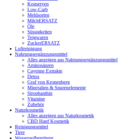
Konserven
Low-Carb
Mehlsorten
MilchERSATZ
Öle
Süssigkeiten
Teigwaren
ZuckerERSATZ
Luftreinigung
Nahrungsergänzungsmittel
Alles anzeigen aus Nahrungsergänzungsmittel
Aminosäuren
Cayenne Extrakte
Detox
Graf von Kronenberg
Mineralien & Spurenelemente
Strophanthin
Vitamine
Zubehör
Naturkosmetik
Alles anzeigen aus Naturkosmetik
CBD Hanf Kosmetik
Reinigungsmittel
Tiere
Wasseraufbereitung