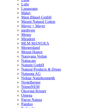
Lubs
Lunasoaps
Makri
Mani Bläuel GmbH
Masmi Natural Cotton
Mayer + Mayer
medivere
Memo
Miradent
MLM MANUKA
Morgenland
Mount Hagen
Narayana Verlag
Natracare
Natumi GmbH
Natural Products & Drugs
Naturata AG
Nektar Naturkosmetik
Nestelberger
NimmNEM
Ökovital Rösner
Omega
Paeon Natura
Pandoo