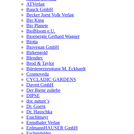
ATVerlag
Bauck GmbH
Becker Joest Volk Verlag
Bio King
Bio Planete
BioBloom e.U.
Bioenergie Gerhard Wagner
Biotta
Biovegan GmbH
Birkengold
Blendtec
Brod & Taylor
Bürstenerzeugung M. Eckhardt
Cosmoveda
CYCLADIC GARDENS
Davert GmbH
Der Biene zuliebe
DIPSE
doc nature´s
Dr. Goerg
Dr. Hauschka
Enichlmayr
Ennsthaler Verlag
ErdmannHAUSER GmbH
Eschenfelder