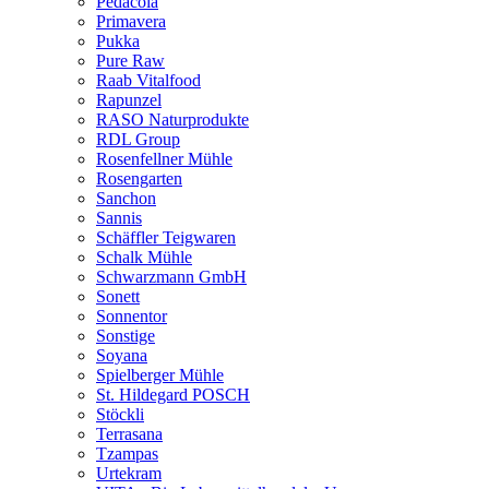
Pedacola
Primavera
Pukka
Pure Raw
Raab Vitalfood
Rapunzel
RASO Naturprodukte
RDL Group
Rosenfellner Mühle
Rosengarten
Sanchon
Sannis
Schäffler Teigwaren
Schalk Mühle
Schwarzmann GmbH
Sonett
Sonnentor
Sonstige
Soyana
Spielberger Mühle
St. Hildegard POSCH
Stöckli
Terrasana
Tzampas
Urtekram