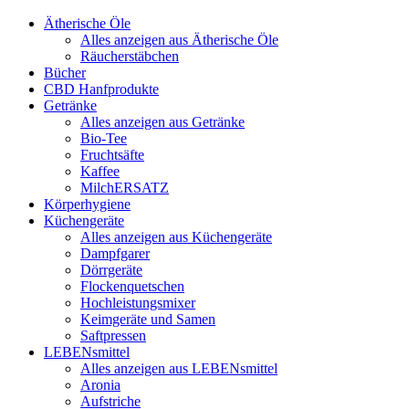
Ätherische Öle
Alles anzeigen aus Ätherische Öle
Räucherstäbchen
Bücher
CBD Hanfprodukte
Getränke
Alles anzeigen aus Getränke
Bio-Tee
Fruchtsäfte
Kaffee
MilchERSATZ
Körperhygiene
Küchengeräte
Alles anzeigen aus Küchengeräte
Dampfgarer
Dörrgeräte
Flockenquetschen
Hochleistungsmixer
Keimgeräte und Samen
Saftpressen
LEBENsmittel
Alles anzeigen aus LEBENsmittel
Aronia
Aufstriche