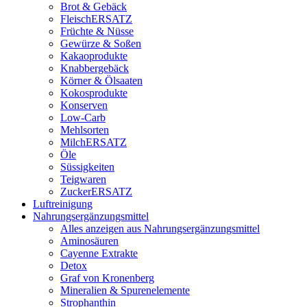
Brot & Gebäck
FleischERSATZ
Früchte & Nüsse
Gewürze & Soßen
Kakaoprodukte
Knabbergebäck
Körner & Ölsaaten
Kokosprodukte
Konserven
Low-Carb
Mehlsorten
MilchERSATZ
Öle
Süssigkeiten
Teigwaren
ZuckerERSATZ
Luftreinigung
Nahrungsergänzungsmittel
Alles anzeigen aus Nahrungsergänzungsmittel
Aminosäuren
Cayenne Extrakte
Detox
Graf von Kronenberg
Mineralien & Spurenelemente
Strophanthin