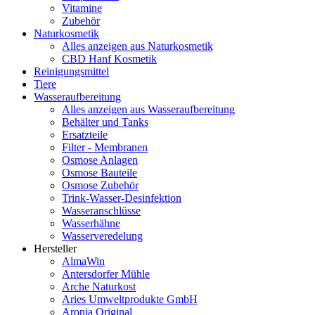
Vitamine
Zubehör
Naturkosmetik
Alles anzeigen aus Naturkosmetik
CBD Hanf Kosmetik
Reinigungsmittel
Tiere
Wasseraufbereitung
Alles anzeigen aus Wasseraufbereitung
Behälter und Tanks
Ersatzteile
Filter - Membranen
Osmose Anlagen
Osmose Bauteile
Osmose Zubehör
Trink-Wasser-Desinfektion
Wasseranschlüsse
Wasserhähne
Wasserveredelung
Hersteller
AlmaWin
Antersdorfer Mühle
Arche Naturkost
Aries Umweltprodukte GmbH
Aronia Original