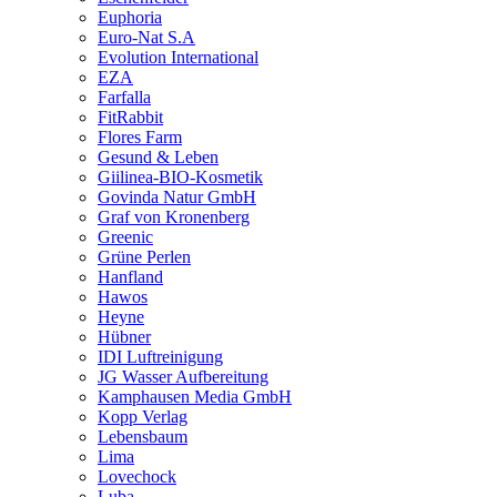
Euphoria
Euro-Nat S.A
Evolution International
EZA
Farfalla
FitRabbit
Flores Farm
Gesund & Leben
Giilinea-BIO-Kosmetik
Govinda Natur GmbH
Graf von Kronenberg
Greenic
Grüne Perlen
Hanfland
Hawos
Heyne
Hübner
IDI Luftreinigung
JG Wasser Aufbereitung
Kamphausen Media GmbH
Kopp Verlag
Lebensbaum
Lima
Lovechock
Luba