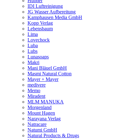
Hübner
IDI Luftreinigung
JG Wasser Aufbereitung
Kamphausen Media GmbH
Kopp Verlag
Lebensbaum
Lima
Lovechock
Luba
Lubs
Lunasoaps
Makri
Mani Bläuel GmbH
Masmi Natural Cotton
Mayer + Mayer
medivere
Memo
Miradent
MLM MANUKA
Morgenland
Mount Hagen
Narayana Verlag
Natracare
Natumi GmbH
Natural Products & Drugs