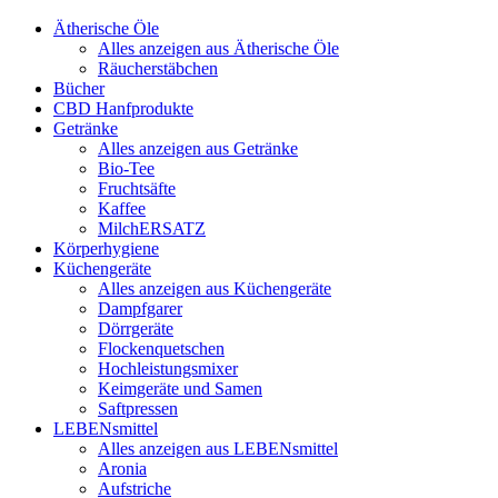
Ätherische Öle
Alles anzeigen aus Ätherische Öle
Räucherstäbchen
Bücher
CBD Hanfprodukte
Getränke
Alles anzeigen aus Getränke
Bio-Tee
Fruchtsäfte
Kaffee
MilchERSATZ
Körperhygiene
Küchengeräte
Alles anzeigen aus Küchengeräte
Dampfgarer
Dörrgeräte
Flockenquetschen
Hochleistungsmixer
Keimgeräte und Samen
Saftpressen
LEBENsmittel
Alles anzeigen aus LEBENsmittel
Aronia
Aufstriche