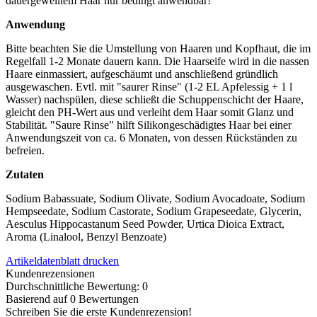
dauergewelltem Haar nur bedingt anwendbar!
Anwendung
Bitte beachten Sie die Umstellung von Haaren und Kopfhaut, die im
Regelfall 1-2 Monate dauern kann. Die Haarseife wird in die nassen
Haare einmassiert, aufgeschäumt und anschließend gründlich
ausgewaschen. Evtl. mit "saurer Rinse" (1-2 EL Apfelessig + 1 l
Wasser) nachspülen, diese schließt die Schuppenschicht der Haare,
gleicht den PH-Wert aus und verleiht dem Haar somit Glanz und
Stabilität. "Saure Rinse" hilft Silikongeschädigtes Haar bei einer
Anwendungszeit von ca. 6 Monaten, von dessen Rückständen zu
befreien.
Zutaten
Sodium Babassuate, Sodium Olivate, Sodium Avocadoate, Sodium
Hempseedate, Sodium Castorate, Sodium Grapeseedate, Glycerin,
Aesculus Hippocastanum Seed Powder, Urtica Dioica Extract,
Aroma (Linalool, Benzyl Benzoate)
Artikeldatenblatt drucken
Kundenrezensionen
Durchschnittliche Bewertung: 0
Basierend auf 0 Bewertungen
Schreiben Sie die erste Kundenrezension!