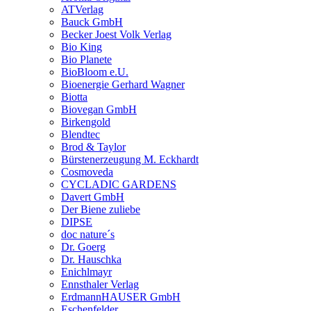
ATVerlag
Bauck GmbH
Becker Joest Volk Verlag
Bio King
Bio Planete
BioBloom e.U.
Bioenergie Gerhard Wagner
Biotta
Biovegan GmbH
Birkengold
Blendtec
Brod & Taylor
Bürstenerzeugung M. Eckhardt
Cosmoveda
CYCLADIC GARDENS
Davert GmbH
Der Biene zuliebe
DIPSE
doc nature´s
Dr. Goerg
Dr. Hauschka
Enichlmayr
Ennsthaler Verlag
ErdmannHAUSER GmbH
Eschenfelder