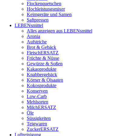
Flockenquetschen
Hochleistungsmixer
Keimgeräte und Samen
Saftpressen
LEBENsmittel
Alles anzeigen aus LEBENsmittel
Aronia
Aufstriche
Brot & Gebäck
FleischERSATZ
Früchte & Nüsse
Gewürze & Soßen
Kakaoprodukte
Knabbergebäck
Körner & Ölsaaten
Kokosprodukte
Konserven
Low-Carb
Mehlsorten
MilchERSATZ
Öle
Süssigkeiten
Teigwaren
ZuckerERSATZ
Luftreinigung