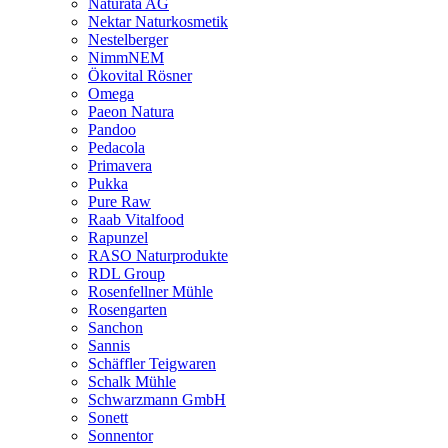
Naturata AG
Nektar Naturkosmetik
Nestelberger
NimmNEM
Ökovital Rösner
Omega
Paeon Natura
Pandoo
Pedacola
Primavera
Pukka
Pure Raw
Raab Vitalfood
Rapunzel
RASO Naturprodukte
RDL Group
Rosenfellner Mühle
Rosengarten
Sanchon
Sannis
Schäffler Teigwaren
Schalk Mühle
Schwarzmann GmbH
Sonett
Sonnentor