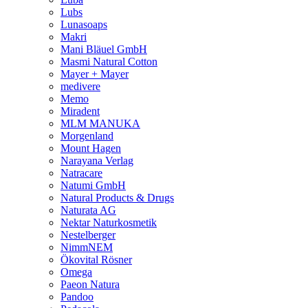
Lubs
Lunasoaps
Makri
Mani Bläuel GmbH
Masmi Natural Cotton
Mayer + Mayer
medivere
Memo
Miradent
MLM MANUKA
Morgenland
Mount Hagen
Narayana Verlag
Natracare
Natumi GmbH
Natural Products & Drugs
Naturata AG
Nektar Naturkosmetik
Nestelberger
NimmNEM
Ökovital Rösner
Omega
Paeon Natura
Pandoo