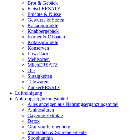
Brot & Gebäck
FleischERSATZ
Früchte & Nüsse
Gewürze & Soßen
Kakaoprodukte
Knabbergebäck
Körner & Ölsaaten
Kokosprodukte
Konserven
Low-Carb
Mehlsorten
MilchERSATZ
Öle
Süssigkeiten
Teigwaren
ZuckerERSATZ
Luftreinigung
Nahrungsergänzungsmittel
Alles anzeigen aus Nahrungsergänzungsmittel
Aminosäuren
Cayenne Extrakte
Detox
Graf von Kronenberg
Mineralien & Spurenelemente
Strophanthin