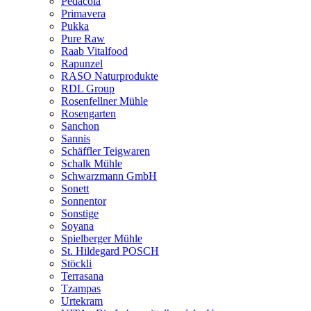
Pedacola
Primavera
Pukka
Pure Raw
Raab Vitalfood
Rapunzel
RASO Naturprodukte
RDL Group
Rosenfellner Mühle
Rosengarten
Sanchon
Sannis
Schäffler Teigwaren
Schalk Mühle
Schwarzmann GmbH
Sonett
Sonnentor
Sonstige
Soyana
Spielberger Mühle
St. Hildegard POSCH
Stöckli
Terrasana
Tzampas
Urtekram