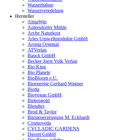
Wasserhähne
Wasserveredelung
Hersteller
AlmaWin
Antersdorfer Mühle
Arche Naturkost
Aries Umweltprodukte GmbH
Aronia Original
ATVerlag
Bauck GmbH
Becker Joest Volk Verlag
Bio King
Bio Planete
BioBloom e.U.
Bioenergie Gerhard Wagner
Biotta
Biovegan GmbH
Birkengold
Blendtec
Brod & Taylor
Bürstenerzeugung M. Eckhardt
Cosmoveda
CYCLADIC GARDENS
Davert GmbH
Der Biene zuliebe