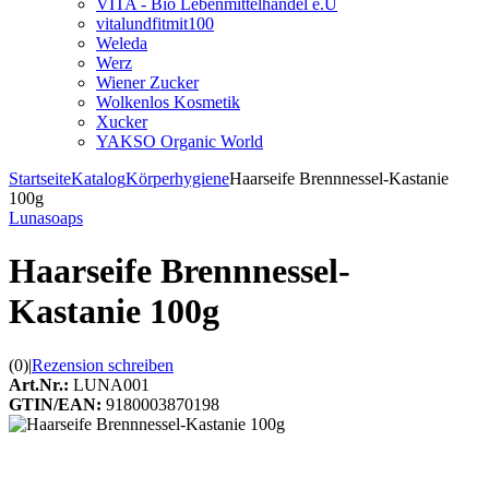
VITA - Bio Lebenmittelhandel e.U
vitalundfitmit100
Weleda
Werz
Wiener Zucker
Wolkenlos Kosmetik
Xucker
YAKSO Organic World
Startseite
Katalog
Körperhygiene
Haarseife Brennnessel-Kastanie
100g
Lunasoaps
Haarseife Brennnessel-
Kastanie 100g
(0)
|
Rezension schreiben
Art.Nr.:
LUNA001
GTIN/EAN:
9180003870198