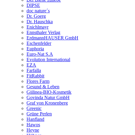
DIPSE
doc nature´s
Dr. Goerg
Dr. Hauschka
Enichlmayr
Ennsthaler Verlag
ErdmannHAUSER GmbH
Eschenfelder
Euphoria
Euro-Nat S.A
Evolution International
EZA
Farfalla
FitRabbit
Flores Farm
Gesund & Leben
Giilinea-BIO-Kosmetik
Govinda Natur GmbH
Graf von Kronenberg
Greenic
Grüne Perlen
Hanfland
Hawos
Heyne