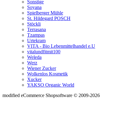
Sonstige
Soyana
Spielberger Mühle
St. Hildegard POSCH
Stöckli
Terrasana
Tzampas
Urtekram
VITA - Bio Lebenmittelhandel e.U
vitalundfitmit100
Weleda
Werz
Wiener Zucker
Wolkenlos Kosmetik
Xucker
YAKSO Organic World
mod
ified eCommerce Shopsoftware © 2009-2026