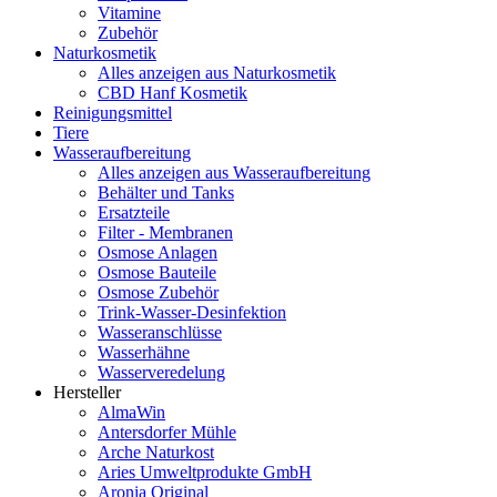
Vitamine
Zubehör
Naturkosmetik
Alles anzeigen aus Naturkosmetik
CBD Hanf Kosmetik
Reinigungsmittel
Tiere
Wasseraufbereitung
Alles anzeigen aus Wasseraufbereitung
Behälter und Tanks
Ersatzteile
Filter - Membranen
Osmose Anlagen
Osmose Bauteile
Osmose Zubehör
Trink-Wasser-Desinfektion
Wasseranschlüsse
Wasserhähne
Wasserveredelung
Hersteller
AlmaWin
Antersdorfer Mühle
Arche Naturkost
Aries Umweltprodukte GmbH
Aronia Original