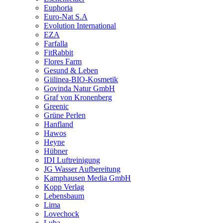
Euphoria
Euro-Nat S.A
Evolution International
EZA
Farfalla
FitRabbit
Flores Farm
Gesund & Leben
Giilinea-BIO-Kosmetik
Govinda Natur GmbH
Graf von Kronenberg
Greenic
Grüne Perlen
Hanfland
Hawos
Heyne
Hübner
IDI Luftreinigung
JG Wasser Aufbereitung
Kamphausen Media GmbH
Kopp Verlag
Lebensbaum
Lima
Lovechock
Luba