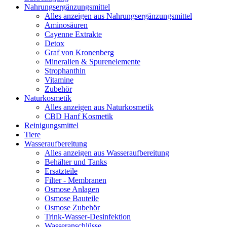
Nahrungsergänzungsmittel
Alles anzeigen aus Nahrungsergänzungsmittel
Aminosäuren
Cayenne Extrakte
Detox
Graf von Kronenberg
Mineralien & Spurenelemente
Strophanthin
Vitamine
Zubehör
Naturkosmetik
Alles anzeigen aus Naturkosmetik
CBD Hanf Kosmetik
Reinigungsmittel
Tiere
Wasseraufbereitung
Alles anzeigen aus Wasseraufbereitung
Behälter und Tanks
Ersatzteile
Filter - Membranen
Osmose Anlagen
Osmose Bauteile
Osmose Zubehör
Trink-Wasser-Desinfektion
Wasseranschlüsse