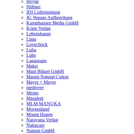
Heyne
Hübner
IDI Luftreinigung
JG Wasser Aufbereitung
Kamphausen Media GmbH
Kopp Verlag
Lebensbaum
Lima
Lovechock
Luba
Lubs
Lunasoaps
Makri
Mani Bläuel GmbH
Masmi Natural Cotton
Mayer + Mayer
medivere
Memo
Miradent
MLM MANUKA
Morgenland
Mount Hagen
Narayana Verlag
Natracare
Natumi GmbH