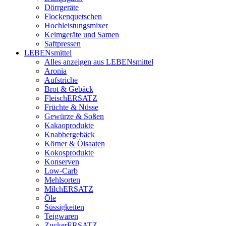
Dörrgeräte
Flockenquetschen
Hochleistungsmixer
Keimgeräte und Samen
Saftpressen
LEBENsmittel
Alles anzeigen aus LEBENsmittel
Aronia
Aufstriche
Brot & Gebäck
FleischERSATZ
Früchte & Nüsse
Gewürze & Soßen
Kakaoprodukte
Knabbergebäck
Körner & Ölsaaten
Kokosprodukte
Konserven
Low-Carb
Mehlsorten
MilchERSATZ
Öle
Süssigkeiten
Teigwaren
ZuckerERSATZ