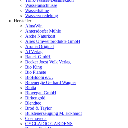
Trink-Wasser-Desinfektion
Wasseranschlüsse
Wasserhähne
Wasserveredelung
Hersteller
AlmaWin
Antersdorfer Mühle
Arche Naturkost
Aries Umweltprodukte GmbH
Aronia Original
ATVerlag
Bauck GmbH
Becker Joest Volk Verlag
Bio King
Bio Planete
BioBloom e.U.
Bioenergie Gerhard Wagner
Biotta
Biovegan GmbH
Birkengold
Blendtec
Brod & Taylor
Bürstenerzeugung M. Eckhardt
Cosmoveda
CYCLADIC GARDENS