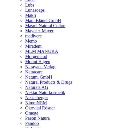
Lubs
Lunasoaps
Makri
Mani Bläuel GmbH
Masmi Natural Cotton
Mayer + Mayer
medivere
Memo
Miradent
MLM MANUKA
Morgenland
Mount Hagen
Narayana Verlag
Natracare
Natumi GmbH
Natural Products & Drugs
Naturata AG
Nektar Naturkosmetik
Nestelberger
NimmNEM
Ökovital Rösner
Omega
Paeon Natura
Pandoo