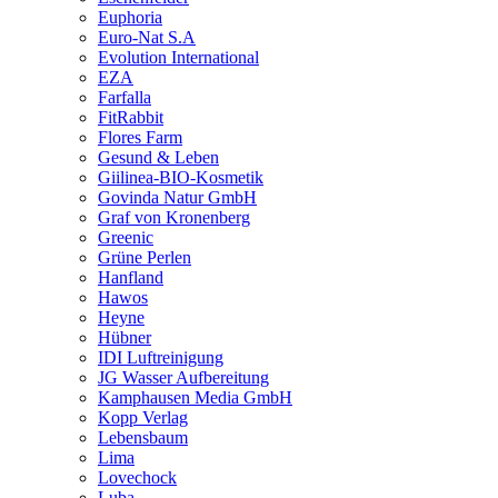
Euphoria
Euro-Nat S.A
Evolution International
EZA
Farfalla
FitRabbit
Flores Farm
Gesund & Leben
Giilinea-BIO-Kosmetik
Govinda Natur GmbH
Graf von Kronenberg
Greenic
Grüne Perlen
Hanfland
Hawos
Heyne
Hübner
IDI Luftreinigung
JG Wasser Aufbereitung
Kamphausen Media GmbH
Kopp Verlag
Lebensbaum
Lima
Lovechock
Luba