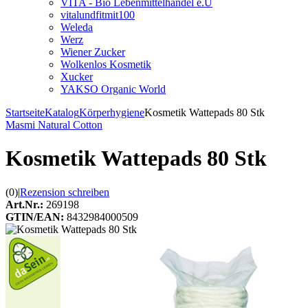
VITA - Bio Lebenmittelhandel e.U
vitalundfitmit100
Weleda
Werz
Wiener Zucker
Wolkenlos Kosmetik
Xucker
YAKSO Organic World
Startseite
Katalog
Körperhygiene
Kosmetik Wattepads 80 Stk
Masmi Natural Cotton
Kosmetik Wattepads 80 Stk
(0)
|
Rezension schreiben
Art.Nr.:
269198
GTIN/EAN:
8432984000509