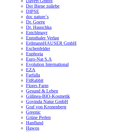
Davert GmbH
Der Biene zuliebe
DIPSE
doc nature´s
Dr. Goerg
Dr. Hauschka
Enichlmayr
Ennsthaler Verlag
ErdmannHAUSER GmbH
Eschenfelder
Euphoria
Euro-Nat S.A
Evolution International
EZA
Farfalla
FitRabbit
Flores Farm
Gesund & Leben
Giilinea-BIO-Kosmetik
Govinda Natur GmbH
Graf von Kronenberg
Greenic
Grüne Perlen
Hanfland
Hawos