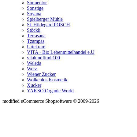
Sonnentor
Sonstige
Soyana
Spielberger Mühle
St. Hildegard POSCH
Stöckli
Terrasana
Tzampas
Urtekram
VITA - Bio Lebenmittelhandel e.U
vitalundfitmit100
Weleda
Werz
Wiener Zucker
Wolkenlos Kosmetik
Xucker
YAKSO Organic World
mod
ified eCommerce Shopsoftware © 2009-2026