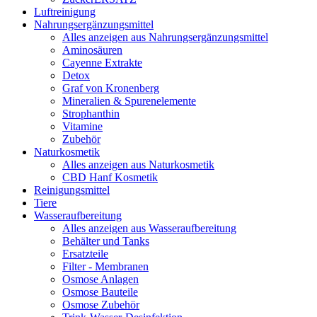
Luftreinigung
Nahrungsergänzungsmittel
Alles anzeigen aus Nahrungsergänzungsmittel
Aminosäuren
Cayenne Extrakte
Detox
Graf von Kronenberg
Mineralien & Spurenelemente
Strophanthin
Vitamine
Zubehör
Naturkosmetik
Alles anzeigen aus Naturkosmetik
CBD Hanf Kosmetik
Reinigungsmittel
Tiere
Wasseraufbereitung
Alles anzeigen aus Wasseraufbereitung
Behälter und Tanks
Ersatzteile
Filter - Membranen
Osmose Anlagen
Osmose Bauteile
Osmose Zubehör