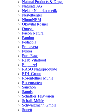
Natural Products & Drugs
Naturata AG
Nektar Naturkosmetik
Nestelberger
NimmNEM
Ökovital Rösner
Omega
Paeon Natura
Pandoo
Pedacola
Primavera
Pukka
Pure Raw
Raab Vitalfood
Rapunzel
RASO Naturprodukte
RDL Group
Rosenfellner Mühle
Rosengarten
Sanchon
Sannis
Schäffler Teigwaren
Schalk Mühle
Schwarzmann GmbH
Sonett