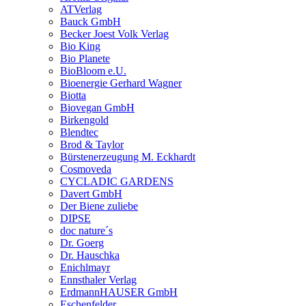
ATVerlag
Bauck GmbH
Becker Joest Volk Verlag
Bio King
Bio Planete
BioBloom e.U.
Bioenergie Gerhard Wagner
Biotta
Biovegan GmbH
Birkengold
Blendtec
Brod & Taylor
Bürstenerzeugung M. Eckhardt
Cosmoveda
CYCLADIC GARDENS
Davert GmbH
Der Biene zuliebe
DIPSE
doc nature´s
Dr. Goerg
Dr. Hauschka
Enichlmayr
Ennsthaler Verlag
ErdmannHAUSER GmbH
Eschenfelder