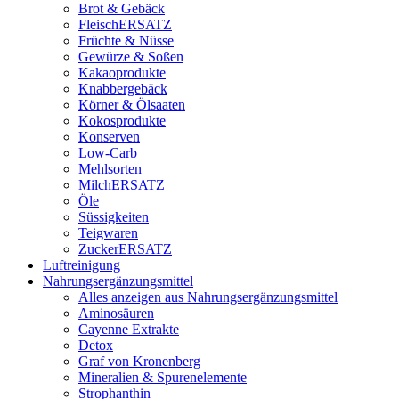
Brot & Gebäck
FleischERSATZ
Früchte & Nüsse
Gewürze & Soßen
Kakaoprodukte
Knabbergebäck
Körner & Ölsaaten
Kokosprodukte
Konserven
Low-Carb
Mehlsorten
MilchERSATZ
Öle
Süssigkeiten
Teigwaren
ZuckerERSATZ
Luftreinigung
Nahrungsergänzungsmittel
Alles anzeigen aus Nahrungsergänzungsmittel
Aminosäuren
Cayenne Extrakte
Detox
Graf von Kronenberg
Mineralien & Spurenelemente
Strophanthin