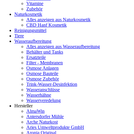
Vitamine
Zubehör
Naturkosmetik
Alles anzeigen aus Naturkosmetik
CBD Hanf Kosmetik
Reinigungsmittel
Tiere
Wasseraufbereitung
Alles anzeigen aus Wasseraufbereitung
Behälter und Tanks
Ersatzteile
Filter - Membranen
Osmose Anlagen
Osmose Bauteile
Osmose Zubehör
Trink-Wasser-Desinfektion
Wasseranschlüsse
Wasserhähne
Wasserveredelung
Hersteller
AlmaWin
Antersdorfer Mühle
Arche Naturkost
Aries Umweltprodukte GmbH
Aronia Original