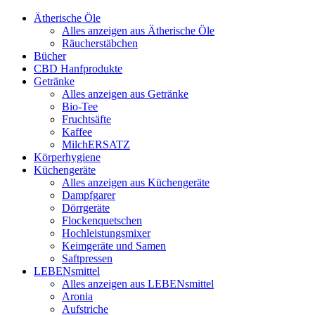
Ätherische Öle
Alles anzeigen aus Ätherische Öle
Räucherstäbchen
Bücher
CBD Hanfprodukte
Getränke
Alles anzeigen aus Getränke
Bio-Tee
Fruchtsäfte
Kaffee
MilchERSATZ
Körperhygiene
Küchengeräte
Alles anzeigen aus Küchengeräte
Dampfgarer
Dörrgeräte
Flockenquetschen
Hochleistungsmixer
Keimgeräte und Samen
Saftpressen
LEBENsmittel
Alles anzeigen aus LEBENsmittel
Aronia
Aufstriche