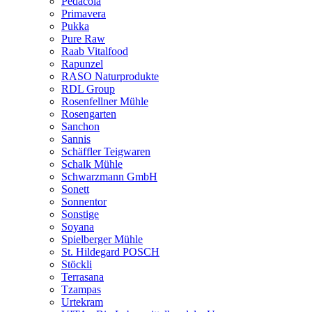
Pedacola
Primavera
Pukka
Pure Raw
Raab Vitalfood
Rapunzel
RASO Naturprodukte
RDL Group
Rosenfellner Mühle
Rosengarten
Sanchon
Sannis
Schäffler Teigwaren
Schalk Mühle
Schwarzmann GmbH
Sonett
Sonnentor
Sonstige
Soyana
Spielberger Mühle
St. Hildegard POSCH
Stöckli
Terrasana
Tzampas
Urtekram