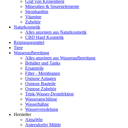
Graf von Kronenberg
Mineralien & Spurenelemente
Strophanthin
Vitamine
Zubehör
Naturkosmetik
Alles anzeigen aus Naturkosmetik
CBD Hanf Kosmetik
Reinigungsmittel
Tiere
Wasseraufbereitung
Alles anzeigen aus Wasseraufbereitung
Behälter und Tanks
Ersatzteile
Filter - Membranen
Osmose Anlagen
Osmose Bauteile
Osmose Zubehör
Trink-Wasser-Desinfektion
Wasseranschlüsse
Wasserhähne
Wasserveredelung
Hersteller
AlmaWin
Antersdorfer Mühle