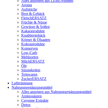
Alles anzeigen aus LEBENsmittel
Aronia
Aufstriche
Brot & Gebäck
FleischERSATZ
Früchte & Nüsse
Gewürze & Soßen
Kakaoprodukte
Knabbergebäck
Körner & Ölsaaten
Kokosprodukte
Konserven
Low-Carb
Mehlsorten
MilchERSATZ
Öle
Süssigkeiten
Teigwaren
ZuckerERSATZ
Luftreinigung
Nahrungsergänzungsmittel
Alles anzeigen aus Nahrungsergänzungsmittel
Aminosäuren
Cayenne Extrakte
Detox