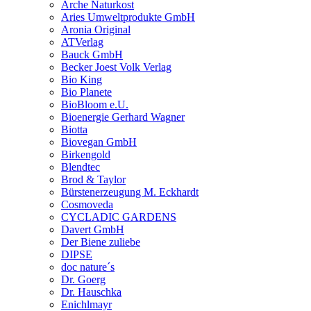
Arche Naturkost
Aries Umweltprodukte GmbH
Aronia Original
ATVerlag
Bauck GmbH
Becker Joest Volk Verlag
Bio King
Bio Planete
BioBloom e.U.
Bioenergie Gerhard Wagner
Biotta
Biovegan GmbH
Birkengold
Blendtec
Brod & Taylor
Bürstenerzeugung M. Eckhardt
Cosmoveda
CYCLADIC GARDENS
Davert GmbH
Der Biene zuliebe
DIPSE
doc nature´s
Dr. Goerg
Dr. Hauschka
Enichlmayr