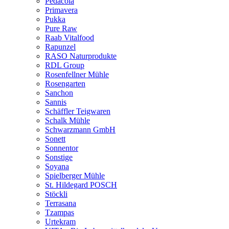
Pedacola
Primavera
Pukka
Pure Raw
Raab Vitalfood
Rapunzel
RASO Naturprodukte
RDL Group
Rosenfellner Mühle
Rosengarten
Sanchon
Sannis
Schäffler Teigwaren
Schalk Mühle
Schwarzmann GmbH
Sonett
Sonnentor
Sonstige
Soyana
Spielberger Mühle
St. Hildegard POSCH
Stöckli
Terrasana
Tzampas
Urtekram