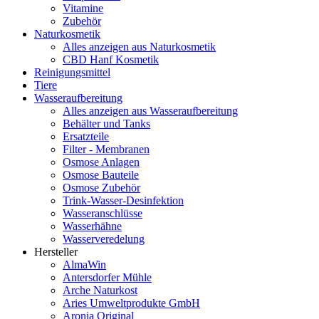
Vitamine
Zubehör
Naturkosmetik
Alles anzeigen aus Naturkosmetik
CBD Hanf Kosmetik
Reinigungsmittel
Tiere
Wasseraufbereitung
Alles anzeigen aus Wasseraufbereitung
Behälter und Tanks
Ersatzteile
Filter - Membranen
Osmose Anlagen
Osmose Bauteile
Osmose Zubehör
Trink-Wasser-Desinfektion
Wasseranschlüsse
Wasserhähne
Wasserveredelung
Hersteller
AlmaWin
Antersdorfer Mühle
Arche Naturkost
Aries Umweltprodukte GmbH
Aronia Original