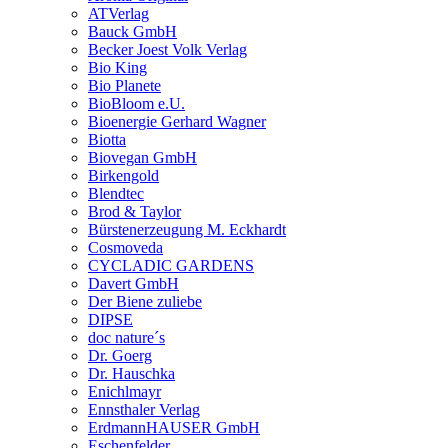
ATVerlag
Bauck GmbH
Becker Joest Volk Verlag
Bio King
Bio Planete
BioBloom e.U.
Bioenergie Gerhard Wagner
Biotta
Biovegan GmbH
Birkengold
Blendtec
Brod & Taylor
Bürstenerzeugung M. Eckhardt
Cosmoveda
CYCLADIC GARDENS
Davert GmbH
Der Biene zuliebe
DIPSE
doc nature´s
Dr. Goerg
Dr. Hauschka
Enichlmayr
Ennsthaler Verlag
ErdmannHAUSER GmbH
Eschenfelder