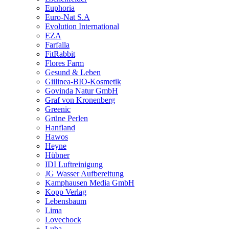
Euphoria
Euro-Nat S.A
Evolution International
EZA
Farfalla
FitRabbit
Flores Farm
Gesund & Leben
Giilinea-BIO-Kosmetik
Govinda Natur GmbH
Graf von Kronenberg
Greenic
Grüne Perlen
Hanfland
Hawos
Heyne
Hübner
IDI Luftreinigung
JG Wasser Aufbereitung
Kamphausen Media GmbH
Kopp Verlag
Lebensbaum
Lima
Lovechock
Luba