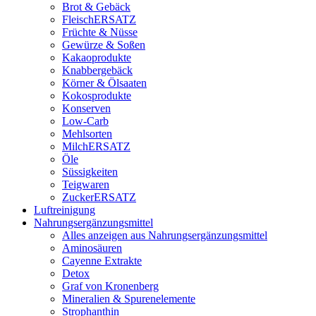
Brot & Gebäck
FleischERSATZ
Früchte & Nüsse
Gewürze & Soßen
Kakaoprodukte
Knabbergebäck
Körner & Ölsaaten
Kokosprodukte
Konserven
Low-Carb
Mehlsorten
MilchERSATZ
Öle
Süssigkeiten
Teigwaren
ZuckerERSATZ
Luftreinigung
Nahrungsergänzungsmittel
Alles anzeigen aus Nahrungsergänzungsmittel
Aminosäuren
Cayenne Extrakte
Detox
Graf von Kronenberg
Mineralien & Spurenelemente
Strophanthin