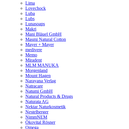
Lima
Lovechock
Luba
Lubs
Lunasoaps
Makri
Mani Bläuel GmbH
Masmi Natural Cotton
Mayer + Mayer
medivere
Memo
Miradent
MLM MANUKA
Morgenland
Mount Hagen
Narayana Verlag
Natracare
Natumi GmbH
Natural Products & Drugs
Naturata AG
Nektar Naturkosmetik
Nestelberger
NimmNEM
Ökovital Rösner
Omega