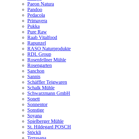
Paeon Natura
Pandoo
Pedacola
Primavera
Pukka
Pure Raw
Raab Vitalfood
Rapunzel
RASO Naturprodukte
RDL Group
Rosenfellner Mühle
Rosengarten
Sanchon
Sannis
Schäffler Teigwaren
Schalk Mühle
Schwarzmann GmbH
Sonett
Sonnentor
Sonstige
Soyana
Spielberger Mühle
St. Hildegard POSCH
Stöckli
Terrasana