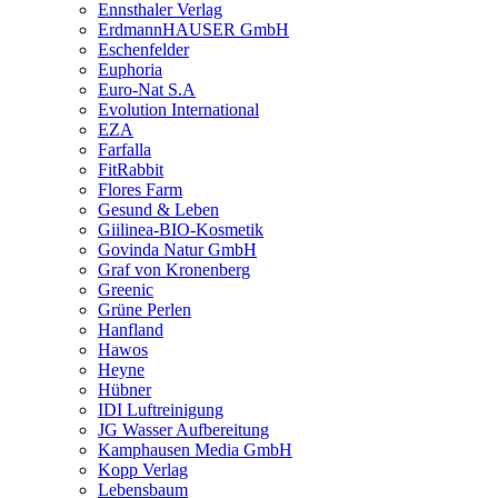
Ennsthaler Verlag
ErdmannHAUSER GmbH
Eschenfelder
Euphoria
Euro-Nat S.A
Evolution International
EZA
Farfalla
FitRabbit
Flores Farm
Gesund & Leben
Giilinea-BIO-Kosmetik
Govinda Natur GmbH
Graf von Kronenberg
Greenic
Grüne Perlen
Hanfland
Hawos
Heyne
Hübner
IDI Luftreinigung
JG Wasser Aufbereitung
Kamphausen Media GmbH
Kopp Verlag
Lebensbaum