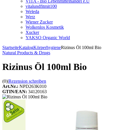
VITA - Bio Lebenmittelhandel e.U
vitalundfitmit100
Weleda
Werz
Wiener Zucker
Wolkenlos Kosmetik
Xucker
YAKSO Organic World
Startseite
Katalog
Körperhygiene
Rizinus Öl 100ml Bio
Natural Products & Drugs
Rizinus Öl 100ml Bio
(0)
|
Rezension schreiben
Art.Nr.:
NPD263K010
GTIN/EAN:
34120163