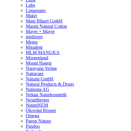
Lubs
Lunasoaps
Makri
Mani Bläuel GmbH
Masmi Natural Cotton
Mayer + Mayer
medivere
Memo
Miradent
MLM MANUKA
Morgenland
Mount Hagen
Narayana Verlag
Natracare
Natumi GmbH
Natural Products & Drugs
Naturata AG
Nektar Naturkosmetik
Nestelberger
NimmNEM
Ökovital Rösner
Omega
Paeon Natura
Pandoo