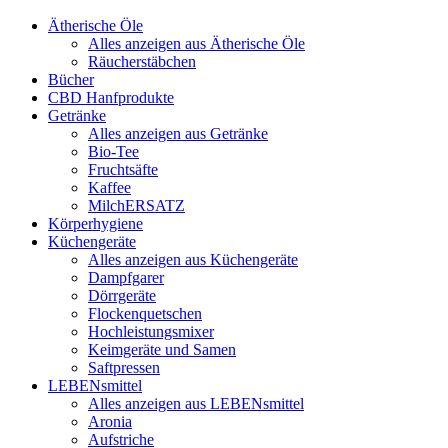
Ätherische Öle
Alles anzeigen aus Ätherische Öle
Räucherstäbchen
Bücher
CBD Hanfprodukte
Getränke
Alles anzeigen aus Getränke
Bio-Tee
Fruchtsäfte
Kaffee
MilchERSATZ
Körperhygiene
Küchengeräte
Alles anzeigen aus Küchengeräte
Dampfgarer
Dörrgeräte
Flockenquetschen
Hochleistungsmixer
Keimgeräte und Samen
Saftpressen
LEBENsmittel
Alles anzeigen aus LEBENsmittel
Aronia
Aufstriche