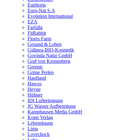
Euphoria
Euro-Nat S.A
Evolution International
EZA
Farfalla
FitRabbit
Flores Farm
Gesund & Leben
Giilinea-BIO-Kosmetik
Govinda Natur GmbH
Graf von Kronenberg
Greenic
Grüne Perlen
Hanfland
Hawos
Heyne
Hübner
IDI Luftreinigung
JG Wasser Aufbereitung
Kamphausen Media GmbH
Kopp Verlag
Lebensbaum
Lima
Lovechock
Luba