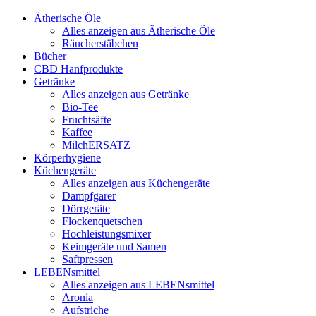
Ätherische Öle
Alles anzeigen aus Ätherische Öle
Räucherstäbchen
Bücher
CBD Hanfprodukte
Getränke
Alles anzeigen aus Getränke
Bio-Tee
Fruchtsäfte
Kaffee
MilchERSATZ
Körperhygiene
Küchengeräte
Alles anzeigen aus Küchengeräte
Dampfgarer
Dörrgeräte
Flockenquetschen
Hochleistungsmixer
Keimgeräte und Samen
Saftpressen
LEBENsmittel
Alles anzeigen aus LEBENsmittel
Aronia
Aufstriche