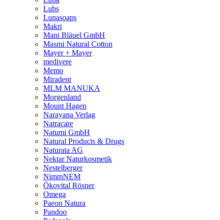
Lubs
Lunasoaps
Makri
Mani Bläuel GmbH
Masmi Natural Cotton
Mayer + Mayer
medivere
Memo
Miradent
MLM MANUKA
Morgenland
Mount Hagen
Narayana Verlag
Natracare
Natumi GmbH
Natural Products & Drugs
Naturata AG
Nektar Naturkosmetik
Nestelberger
NimmNEM
Ökovital Rösner
Omega
Paeon Natura
Pandoo