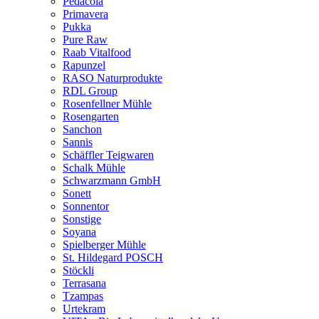
Pedacola
Primavera
Pukka
Pure Raw
Raab Vitalfood
Rapunzel
RASO Naturprodukte
RDL Group
Rosenfellner Mühle
Rosengarten
Sanchon
Sannis
Schäffler Teigwaren
Schalk Mühle
Schwarzmann GmbH
Sonett
Sonnentor
Sonstige
Soyana
Spielberger Mühle
St. Hildegard POSCH
Stöckli
Terrasana
Tzampas
Urtekram