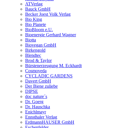
ATVerlag
Bauck GmbH
Becker Joest Volk Verlag
Bio King
Bio Planete
BioBloom e.U.
Bioenergie Gerhard Wagner
Biotta
Biovegan GmbH
Birkengold
Blendtec
Brod & Taylor
Bürstenerzeugung M. Eckhardt
Cosmoveda
CYCLADIC GARDENS
Davert GmbH
Der Biene zuliebe
DIPSE
doc nature´s
Dr. Goerg
Dr. Hauschka
Enichlmayr
Ennsthaler Verlag
ErdmannHAUSER GmbH
Eschenfelder