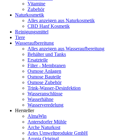
Vitamine
Zubehör
Naturkosmetik
Alles anzeigen aus Naturkosmetik
CBD Hanf Kosmetik
Reinigungsmittel
Tiere
Wasseraufbereitung
Alles anzeigen aus Wasseraufbereitung
Behälter und Tanks
Ersatzteile
Filter - Membranen
Osmose Anlagen
Osmose Bauteile
Osmose Zubehör
Trink-Wasser-Desinfektion
Wasseranschlüsse
Wasserhähne
Wasserveredelung
Hersteller
AlmaWin
Antersdorfer Mühle
Arche Naturkost
Aries Umweltprodukte GmbH
Aronia Original