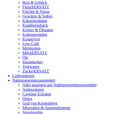
Brot & Gebäck
FleischERSATZ
Früchte & Nüsse
Gewürze & Soßen
Kakaoprodukte
Knabbergebäck
Körner & Ölsaaten
Kokosprodukte
Konserven
Low-Carb
Mehlsorten
MilchERSATZ
Öle
Süssigkeiten
Teigwaren
ZuckerERSATZ
Luftreinigung
Nahrungsergänzungsmittel
Alles anzeigen aus Nahrungsergänzungsmittel
Aminosäuren
Cayenne Extrakte
Detox
Graf von Kronenberg
Mineralien & Spurenelemente
Strophanthin