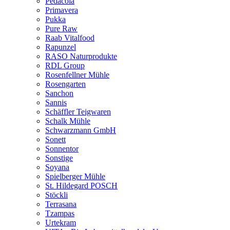
Pedacola
Primavera
Pukka
Pure Raw
Raab Vitalfood
Rapunzel
RASO Naturprodukte
RDL Group
Rosenfellner Mühle
Rosengarten
Sanchon
Sannis
Schäffler Teigwaren
Schalk Mühle
Schwarzmann GmbH
Sonett
Sonnentor
Sonstige
Soyana
Spielberger Mühle
St. Hildegard POSCH
Stöckli
Terrasana
Tzampas
Urtekram