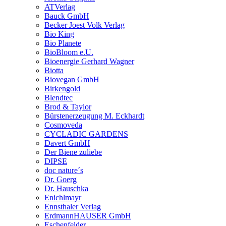
ATVerlag
Bauck GmbH
Becker Joest Volk Verlag
Bio King
Bio Planete
BioBloom e.U.
Bioenergie Gerhard Wagner
Biotta
Biovegan GmbH
Birkengold
Blendtec
Brod & Taylor
Bürstenerzeugung M. Eckhardt
Cosmoveda
CYCLADIC GARDENS
Davert GmbH
Der Biene zuliebe
DIPSE
doc nature´s
Dr. Goerg
Dr. Hauschka
Enichlmayr
Ennsthaler Verlag
ErdmannHAUSER GmbH
Eschenfelder