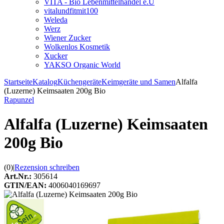
VITA - Bio Lebenmittelhandel e.U
vitalundfitmit100
Weleda
Werz
Wiener Zucker
Wolkenlos Kosmetik
Xucker
YAKSO Organic World
Startseite
Katalog
Küchengeräte
Keimgeräte und Samen
Alfalfa
(Luzerne) Keimsaaten 200g Bio
Rapunzel
Alfalfa (Luzerne) Keimsaaten
200g Bio
(0)
|
Rezension schreiben
Art.Nr.:
305614
GTIN/EAN:
4006040169697