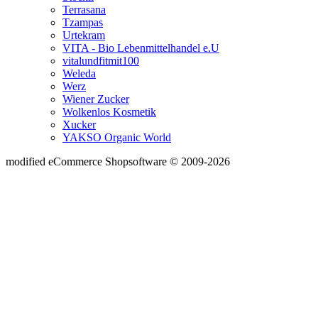
Terrasana
Tzampas
Urtekram
VITA - Bio Lebenmittelhandel e.U
vitalundfitmit100
Weleda
Werz
Wiener Zucker
Wolkenlos Kosmetik
Xucker
YAKSO Organic World
mod
ified eCommerce Shopsoftware © 2009-2026