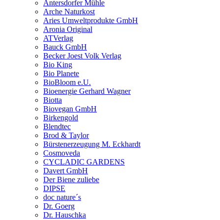
Antersdorfer Mühle
Arche Naturkost
Aries Umweltprodukte GmbH
Aronia Original
ATVerlag
Bauck GmbH
Becker Joest Volk Verlag
Bio King
Bio Planete
BioBloom e.U.
Bioenergie Gerhard Wagner
Biotta
Biovegan GmbH
Birkengold
Blendtec
Brod & Taylor
Bürstenerzeugung M. Eckhardt
Cosmoveda
CYCLADIC GARDENS
Davert GmbH
Der Biene zuliebe
DIPSE
doc nature´s
Dr. Goerg
Dr. Hauschka