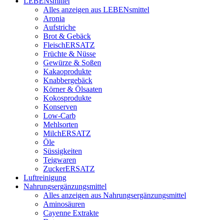
LEBENsmittel
Alles anzeigen aus LEBENsmittel
Aronia
Aufstriche
Brot & Gebäck
FleischERSATZ
Früchte & Nüsse
Gewürze & Soßen
Kakaoprodukte
Knabbergebäck
Körner & Ölsaaten
Kokosprodukte
Konserven
Low-Carb
Mehlsorten
MilchERSATZ
Öle
Süssigkeiten
Teigwaren
ZuckerERSATZ
Luftreinigung
Nahrungsergänzungsmittel
Alles anzeigen aus Nahrungsergänzungsmittel
Aminosäuren
Cayenne Extrakte