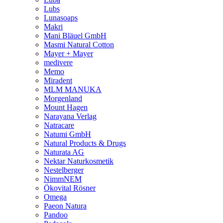
Lubs
Lunasoaps
Makri
Mani Bläuel GmbH
Masmi Natural Cotton
Mayer + Mayer
medivere
Memo
Miradent
MLM MANUKA
Morgenland
Mount Hagen
Narayana Verlag
Natracare
Natumi GmbH
Natural Products & Drugs
Naturata AG
Nektar Naturkosmetik
Nestelberger
NimmNEM
Ökovital Rösner
Omega
Paeon Natura
Pandoo