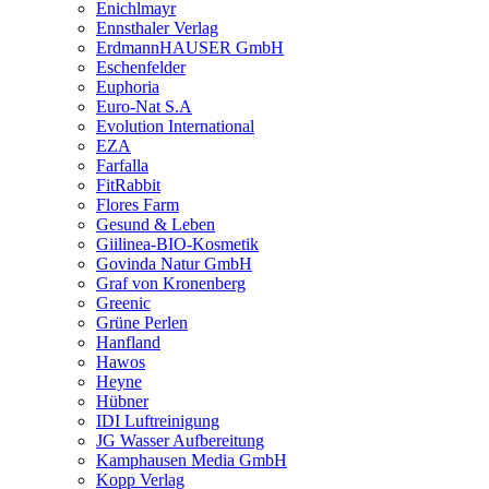
Enichlmayr
Ennsthaler Verlag
ErdmannHAUSER GmbH
Eschenfelder
Euphoria
Euro-Nat S.A
Evolution International
EZA
Farfalla
FitRabbit
Flores Farm
Gesund & Leben
Giilinea-BIO-Kosmetik
Govinda Natur GmbH
Graf von Kronenberg
Greenic
Grüne Perlen
Hanfland
Hawos
Heyne
Hübner
IDI Luftreinigung
JG Wasser Aufbereitung
Kamphausen Media GmbH
Kopp Verlag