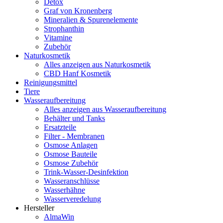
Detox
Graf von Kronenberg
Mineralien & Spurenelemente
Strophanthin
Vitamine
Zubehör
Naturkosmetik
Alles anzeigen aus Naturkosmetik
CBD Hanf Kosmetik
Reinigungsmittel
Tiere
Wasseraufbereitung
Alles anzeigen aus Wasseraufbereitung
Behälter und Tanks
Ersatzteile
Filter - Membranen
Osmose Anlagen
Osmose Bauteile
Osmose Zubehör
Trink-Wasser-Desinfektion
Wasseranschlüsse
Wasserhähne
Wasserveredelung
Hersteller
AlmaWin