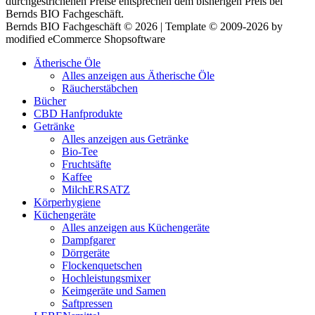
durchgestrichenen Preise entsprechen dem bisherigen Preis bei
Bernds BIO Fachgeschäft.
Bernds BIO Fachgeschäft © 2026 | Template © 2009-2026 by
modified eCommerce Shopsoftware
Ätherische Öle
Alles anzeigen aus Ätherische Öle
Räucherstäbchen
Bücher
CBD Hanfprodukte
Getränke
Alles anzeigen aus Getränke
Bio-Tee
Fruchtsäfte
Kaffee
MilchERSATZ
Körperhygiene
Küchengeräte
Alles anzeigen aus Küchengeräte
Dampfgarer
Dörrgeräte
Flockenquetschen
Hochleistungsmixer
Keimgeräte und Samen
Saftpressen