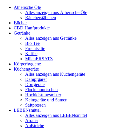
Ätherische Öle
Alles anzeigen aus Ätherische Öle
Räucherstäbchen
Bücher
CBD Hanfprodukte
Getränke
Alles anzeigen aus Getränke
Bio-Tee
Fruchtsäfte
Kaffee
MilchERSATZ
Körperhygiene
Küchengeräte
Alles anzeigen aus Küchengeräte
Dampfgarer
Dörrgeräte
Flockenquetschen
Hochleistungsmixer
Keimgeräte und Samen
Saftpressen
LEBENsmittel
Alles anzeigen aus LEBENsmittel
Aronia
Aufstriche