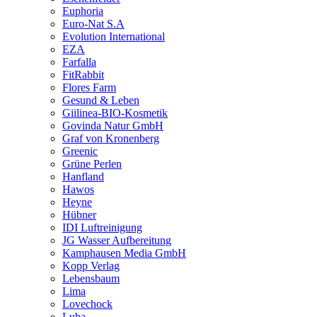
Euphoria
Euro-Nat S.A
Evolution International
EZA
Farfalla
FitRabbit
Flores Farm
Gesund & Leben
Giilinea-BIO-Kosmetik
Govinda Natur GmbH
Graf von Kronenberg
Greenic
Grüne Perlen
Hanfland
Hawos
Heyne
Hübner
IDI Luftreinigung
JG Wasser Aufbereitung
Kamphausen Media GmbH
Kopp Verlag
Lebensbaum
Lima
Lovechock
Luba