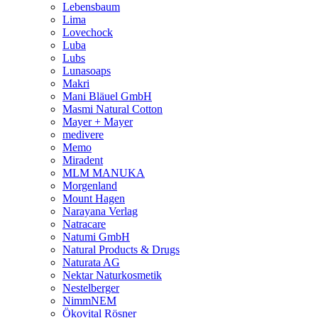
Lebensbaum
Lima
Lovechock
Luba
Lubs
Lunasoaps
Makri
Mani Bläuel GmbH
Masmi Natural Cotton
Mayer + Mayer
medivere
Memo
Miradent
MLM MANUKA
Morgenland
Mount Hagen
Narayana Verlag
Natracare
Natumi GmbH
Natural Products & Drugs
Naturata AG
Nektar Naturkosmetik
Nestelberger
NimmNEM
Ökovital Rösner