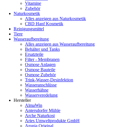
Vitamine
Zubehör
Naturkosmetik
Alles anzeigen aus Naturkosmetik
CBD Hanf Kosmetik
Reinigungsmittel
Tiere
Wasseraufbereitung
Alles anzeigen aus Wasseraufbereitung
Behälter und Tanks
Ersatzteile
Filter - Membranen
Osmose Anlagen
Osmose Bauteile
Osmose Zubehör
Trink-Wasser-Desinfektion
Wasseranschlüsse
Wasserhähne
Wasserveredelung
Hersteller
AlmaWin
Antersdorfer Mühle
Arche Naturkost
Aries Umweltprodukte GmbH
Aronia Original