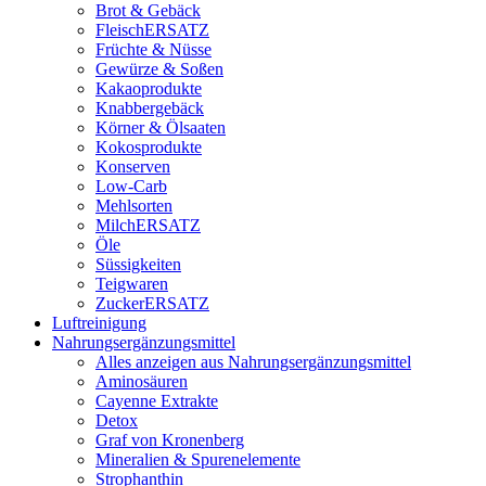
Brot & Gebäck
FleischERSATZ
Früchte & Nüsse
Gewürze & Soßen
Kakaoprodukte
Knabbergebäck
Körner & Ölsaaten
Kokosprodukte
Konserven
Low-Carb
Mehlsorten
MilchERSATZ
Öle
Süssigkeiten
Teigwaren
ZuckerERSATZ
Luftreinigung
Nahrungsergänzungsmittel
Alles anzeigen aus Nahrungsergänzungsmittel
Aminosäuren
Cayenne Extrakte
Detox
Graf von Kronenberg
Mineralien & Spurenelemente
Strophanthin