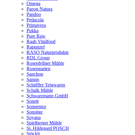
Omega
Paeon Natura
Pandoo
Pedacola
Primavera
Pukka
Pure Raw
Raab Vitalfood
Rapunzel
RASO Naturprodukte
RDL Group
Rosenfellner Mühle
Rosengarten
Sanchon
Sannis
Schäffler Teigwaren
Schalk Mühle
Schwarzmann GmbH
Sonett
Sonnentor
Sonstige
Soyana
Spielberger Mühle
St. Hildegard POSCH
Stöckli