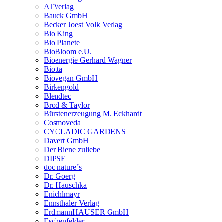
ATVerlag
Bauck GmbH
Becker Joest Volk Verlag
Bio King
Bio Planete
BioBloom e.U.
Bioenergie Gerhard Wagner
Biotta
Biovegan GmbH
Birkengold
Blendtec
Brod & Taylor
Bürstenerzeugung M. Eckhardt
Cosmoveda
CYCLADIC GARDENS
Davert GmbH
Der Biene zuliebe
DIPSE
doc nature´s
Dr. Goerg
Dr. Hauschka
Enichlmayr
Ennsthaler Verlag
ErdmannHAUSER GmbH
Eschenfelder