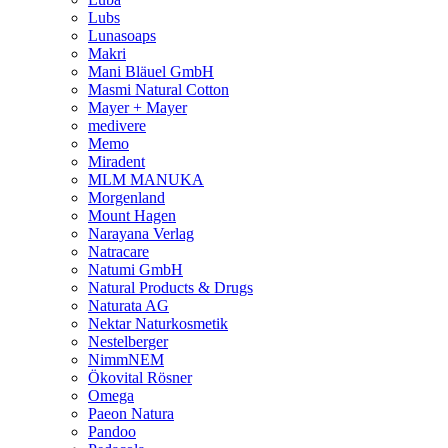
Lubs
Lunasoaps
Makri
Mani Bläuel GmbH
Masmi Natural Cotton
Mayer + Mayer
medivere
Memo
Miradent
MLM MANUKA
Morgenland
Mount Hagen
Narayana Verlag
Natracare
Natumi GmbH
Natural Products & Drugs
Naturata AG
Nektar Naturkosmetik
Nestelberger
NimmNEM
Ökovital Rösner
Omega
Paeon Natura
Pandoo