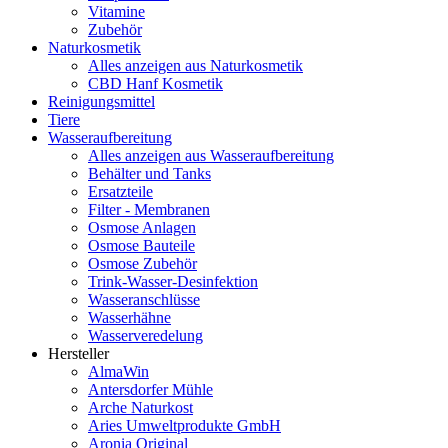
Vitamine
Zubehör
Naturkosmetik
Alles anzeigen aus Naturkosmetik
CBD Hanf Kosmetik
Reinigungsmittel
Tiere
Wasseraufbereitung
Alles anzeigen aus Wasseraufbereitung
Behälter und Tanks
Ersatzteile
Filter - Membranen
Osmose Anlagen
Osmose Bauteile
Osmose Zubehör
Trink-Wasser-Desinfektion
Wasseranschlüsse
Wasserhähne
Wasserveredelung
Hersteller
AlmaWin
Antersdorfer Mühle
Arche Naturkost
Aries Umweltprodukte GmbH
Aronia Original