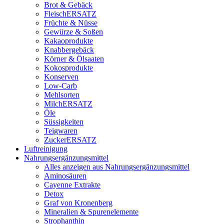
Brot & Gebäck
FleischERSATZ
Früchte & Nüsse
Gewürze & Soßen
Kakaoprodukte
Knabbergebäck
Körner & Ölsaaten
Kokosprodukte
Konserven
Low-Carb
Mehlsorten
MilchERSATZ
Öle
Süssigkeiten
Teigwaren
ZuckerERSATZ
Luftreinigung
Nahrungsergänzungsmittel
Alles anzeigen aus Nahrungsergänzungsmittel
Aminosäuren
Cayenne Extrakte
Detox
Graf von Kronenberg
Mineralien & Spurenelemente
Strophanthin