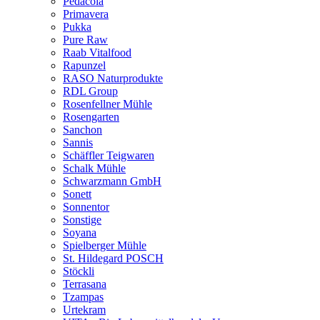
Pedacola
Primavera
Pukka
Pure Raw
Raab Vitalfood
Rapunzel
RASO Naturprodukte
RDL Group
Rosenfellner Mühle
Rosengarten
Sanchon
Sannis
Schäffler Teigwaren
Schalk Mühle
Schwarzmann GmbH
Sonett
Sonnentor
Sonstige
Soyana
Spielberger Mühle
St. Hildegard POSCH
Stöckli
Terrasana
Tzampas
Urtekram