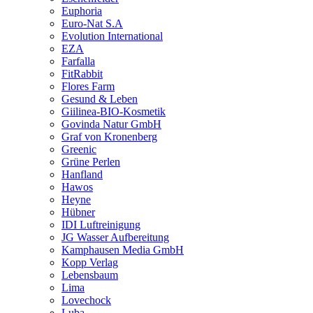
Euphoria
Euro-Nat S.A
Evolution International
EZA
Farfalla
FitRabbit
Flores Farm
Gesund & Leben
Giilinea-BIO-Kosmetik
Govinda Natur GmbH
Graf von Kronenberg
Greenic
Grüne Perlen
Hanfland
Hawos
Heyne
Hübner
IDI Luftreinigung
JG Wasser Aufbereitung
Kamphausen Media GmbH
Kopp Verlag
Lebensbaum
Lima
Lovechock
Luba