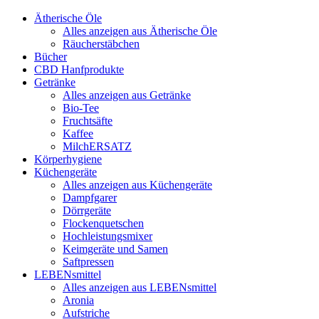
Ätherische Öle
Alles anzeigen aus Ätherische Öle
Räucherstäbchen
Bücher
CBD Hanfprodukte
Getränke
Alles anzeigen aus Getränke
Bio-Tee
Fruchtsäfte
Kaffee
MilchERSATZ
Körperhygiene
Küchengeräte
Alles anzeigen aus Küchengeräte
Dampfgarer
Dörrgeräte
Flockenquetschen
Hochleistungsmixer
Keimgeräte und Samen
Saftpressen
LEBENsmittel
Alles anzeigen aus LEBENsmittel
Aronia
Aufstriche