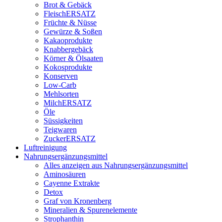
Brot & Gebäck
FleischERSATZ
Früchte & Nüsse
Gewürze & Soßen
Kakaoprodukte
Knabbergebäck
Körner & Ölsaaten
Kokosprodukte
Konserven
Low-Carb
Mehlsorten
MilchERSATZ
Öle
Süssigkeiten
Teigwaren
ZuckerERSATZ
Luftreinigung
Nahrungsergänzungsmittel
Alles anzeigen aus Nahrungsergänzungsmittel
Aminosäuren
Cayenne Extrakte
Detox
Graf von Kronenberg
Mineralien & Spurenelemente
Strophanthin