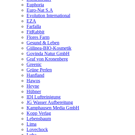
Euphoria
Euro-Nat S.A
Evolution International
EZA
Farfalla
FitRabbit
Flores Farm
Gesund & Leben
Giilinea-BIO-Kosmetik
Govinda Natur GmbH
Graf von Kronenberg
Greenic
Grüne Perlen
Hanfland
Hawos
Heyne
Hübner
IDI Luftreinigung
JG Wasser Aufbereitung
Kamphausen Media GmbH
Kopp Verlag
Lebensbaum
Lima
Lovechock
Luba