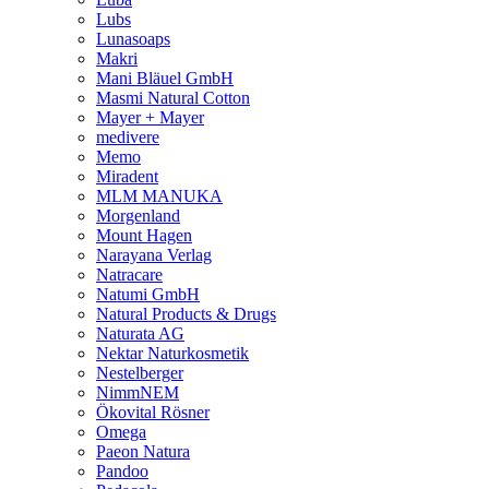
Lubs
Lunasoaps
Makri
Mani Bläuel GmbH
Masmi Natural Cotton
Mayer + Mayer
medivere
Memo
Miradent
MLM MANUKA
Morgenland
Mount Hagen
Narayana Verlag
Natracare
Natumi GmbH
Natural Products & Drugs
Naturata AG
Nektar Naturkosmetik
Nestelberger
NimmNEM
Ökovital Rösner
Omega
Paeon Natura
Pandoo