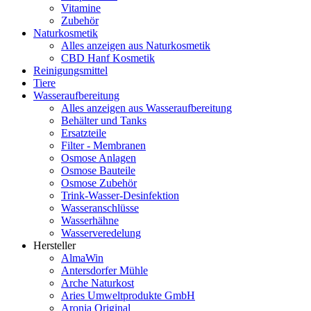
Vitamine
Zubehör
Naturkosmetik
Alles anzeigen aus Naturkosmetik
CBD Hanf Kosmetik
Reinigungsmittel
Tiere
Wasseraufbereitung
Alles anzeigen aus Wasseraufbereitung
Behälter und Tanks
Ersatzteile
Filter - Membranen
Osmose Anlagen
Osmose Bauteile
Osmose Zubehör
Trink-Wasser-Desinfektion
Wasseranschlüsse
Wasserhähne
Wasserveredelung
Hersteller
AlmaWin
Antersdorfer Mühle
Arche Naturkost
Aries Umweltprodukte GmbH
Aronia Original