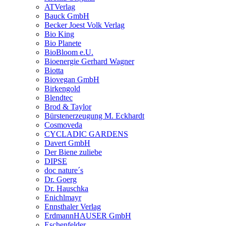
ATVerlag
Bauck GmbH
Becker Joest Volk Verlag
Bio King
Bio Planete
BioBloom e.U.
Bioenergie Gerhard Wagner
Biotta
Biovegan GmbH
Birkengold
Blendtec
Brod & Taylor
Bürstenerzeugung M. Eckhardt
Cosmoveda
CYCLADIC GARDENS
Davert GmbH
Der Biene zuliebe
DIPSE
doc nature´s
Dr. Goerg
Dr. Hauschka
Enichlmayr
Ennsthaler Verlag
ErdmannHAUSER GmbH
Eschenfelder