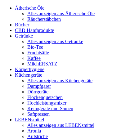
Ätherische Öle
Alles anzeigen aus Ätherische Öle
Räucherstäbchen
Bücher
CBD Hanfprodukte
Getränke
Alles anzeigen aus Getränke
Bio-Tee
Fruchtsäfte
Kaffee
MilchERSATZ
Körperhygiene
Küchengeräte
Alles anzeigen aus Küchengeräte
Dampfgarer
Dörrgeräte
Flockenquetschen
Hochleistungsmixer
Keimgeräte und Samen
Saftpressen
LEBENsmittel
Alles anzeigen aus LEBENsmittel
Aronia
Aufstriche