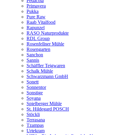
Pedacola
Primavera
Pukka
Pure Raw
Raab Vitalfood
Rapunzel
RASO Naturprodukte
RDL Group
Rosenfellner Mühle
Rosengarten
Sanchon
Sannis
Schäffler Teigwaren
Schalk Mühle
Schwarzmann GmbH
Sonett
Sonnentor
Sonstige
Soyana
Spielberger Mühle
St. Hildegard POSCH
Stöckli
Terrasana
Tzampas
Urtekram