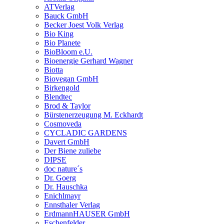
ATVerlag
Bauck GmbH
Becker Joest Volk Verlag
Bio King
Bio Planete
BioBloom e.U.
Bioenergie Gerhard Wagner
Biotta
Biovegan GmbH
Birkengold
Blendtec
Brod & Taylor
Bürstenerzeugung M. Eckhardt
Cosmoveda
CYCLADIC GARDENS
Davert GmbH
Der Biene zuliebe
DIPSE
doc nature´s
Dr. Goerg
Dr. Hauschka
Enichlmayr
Ennsthaler Verlag
ErdmannHAUSER GmbH
Eschenfelder