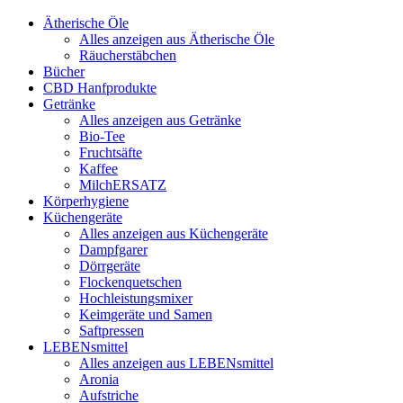
Ätherische Öle
Alles anzeigen aus Ätherische Öle
Räucherstäbchen
Bücher
CBD Hanfprodukte
Getränke
Alles anzeigen aus Getränke
Bio-Tee
Fruchtsäfte
Kaffee
MilchERSATZ
Körperhygiene
Küchengeräte
Alles anzeigen aus Küchengeräte
Dampfgarer
Dörrgeräte
Flockenquetschen
Hochleistungsmixer
Keimgeräte und Samen
Saftpressen
LEBENsmittel
Alles anzeigen aus LEBENsmittel
Aronia
Aufstriche