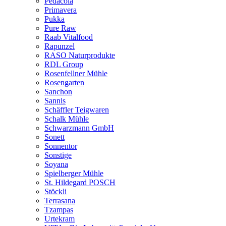
Pedacola
Primavera
Pukka
Pure Raw
Raab Vitalfood
Rapunzel
RASO Naturprodukte
RDL Group
Rosenfellner Mühle
Rosengarten
Sanchon
Sannis
Schäffler Teigwaren
Schalk Mühle
Schwarzmann GmbH
Sonett
Sonnentor
Sonstige
Soyana
Spielberger Mühle
St. Hildegard POSCH
Stöckli
Terrasana
Tzampas
Urtekram