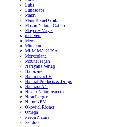
Lubs
Lunasoaps
Makri
Mani Bläuel GmbH
Masmi Natural Cotton
Mayer + Mayer
medivere
Memo
Miradent
MLM MANUKA
Morgenland
Mount Hagen
Narayana Verlag
Natracare
Natumi GmbH
Natural Products & Drugs
Naturata AG
Nektar Naturkosmetik
Nestelberger
NimmNEM
Ökovital Rösner
Omega
Paeon Natura
Pandoo