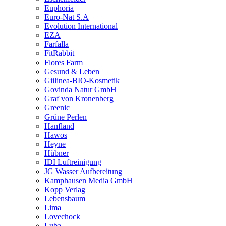
Euphoria
Euro-Nat S.A
Evolution International
EZA
Farfalla
FitRabbit
Flores Farm
Gesund & Leben
Giilinea-BIO-Kosmetik
Govinda Natur GmbH
Graf von Kronenberg
Greenic
Grüne Perlen
Hanfland
Hawos
Heyne
Hübner
IDI Luftreinigung
JG Wasser Aufbereitung
Kamphausen Media GmbH
Kopp Verlag
Lebensbaum
Lima
Lovechock
Luba