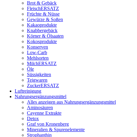
Brot & Gebäck
FleischERSATZ
Früchte & Nüsse
Gewürze & Soßen
Kakaoprodukte
Knabbergebäck
Körner & Ölsaaten
Kokosprodukte
Konserven
Low-Carb
Mehlsorten
MilchERSATZ
Öle
Süssigkeiten
Teigwaren
ZuckerERSATZ
Luftreinigung
Nahrungsergänzungsmittel
Alles anzeigen aus Nahrungsergänzungsmittel
Aminosäuren
Cayenne Extrakte
Detox
Graf von Kronenberg
Mineralien & Spurenelemente
Strophanthin