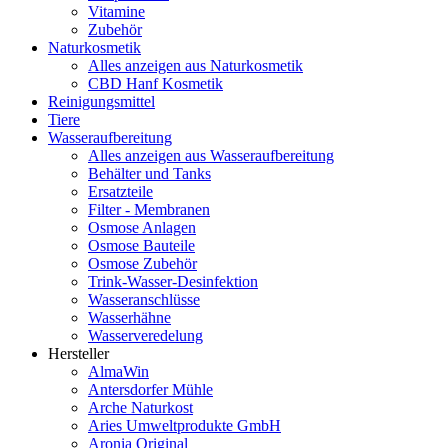
Vitamine
Zubehör
Naturkosmetik
Alles anzeigen aus Naturkosmetik
CBD Hanf Kosmetik
Reinigungsmittel
Tiere
Wasseraufbereitung
Alles anzeigen aus Wasseraufbereitung
Behälter und Tanks
Ersatzteile
Filter - Membranen
Osmose Anlagen
Osmose Bauteile
Osmose Zubehör
Trink-Wasser-Desinfektion
Wasseranschlüsse
Wasserhähne
Wasserveredelung
Hersteller
AlmaWin
Antersdorfer Mühle
Arche Naturkost
Aries Umweltprodukte GmbH
Aronia Original