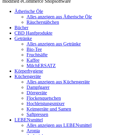
modified eCommerce Shopsoftware
Ätherische Öle
Alles anzeigen aus Ätherische Öle
Räucherstäbchen
Bücher
CBD Hanfprodukte
Getränke
Alles anzeigen aus Getränke
Bio-Tee
Fruchtsäfte
Kaffee
MilchERSATZ
Körperhygiene
Küchengeräte
Alles anzeigen aus Küchengeräte
Dampfgarer
Dörrgeräte
Flockenquetschen
Hochleistungsmixer
Keimgeräte und Samen
Saftpressen
LEBENsmittel
Alles anzeigen aus LEBENsmittel
Aronia