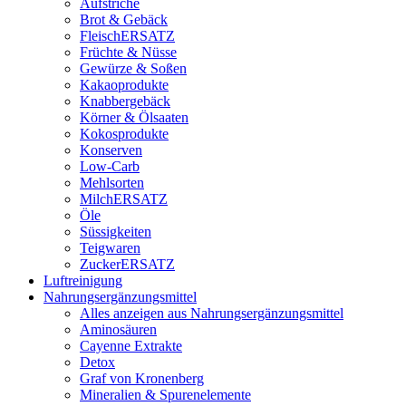
Aufstriche
Brot & Gebäck
FleischERSATZ
Früchte & Nüsse
Gewürze & Soßen
Kakaoprodukte
Knabbergebäck
Körner & Ölsaaten
Kokosprodukte
Konserven
Low-Carb
Mehlsorten
MilchERSATZ
Öle
Süssigkeiten
Teigwaren
ZuckerERSATZ
Luftreinigung
Nahrungsergänzungsmittel
Alles anzeigen aus Nahrungsergänzungsmittel
Aminosäuren
Cayenne Extrakte
Detox
Graf von Kronenberg
Mineralien & Spurenelemente