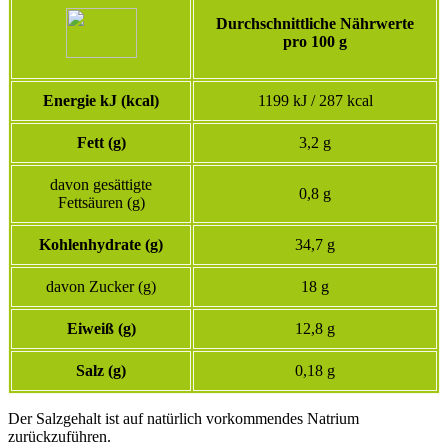
Durchschnittliche Nährwerte
pro 100 g
Energie kJ (kcal)
1199 kJ / 287 kcal
Fett (g)
3,2 g
davon gesättigte
0,8 g
Fettsäuren (g)
Kohlenhydrate (g)
34,7 g
davon Zucker (g)
18 g
Eiweiß (g)
12,8 g
Salz (g)
0,18 g
Der Salzgehalt ist auf natürlich vorkommendes Natrium
zurückzuführen.