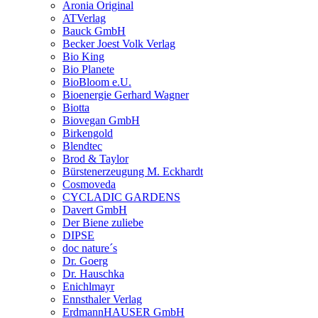
Aronia Original
ATVerlag
Bauck GmbH
Becker Joest Volk Verlag
Bio King
Bio Planete
BioBloom e.U.
Bioenergie Gerhard Wagner
Biotta
Biovegan GmbH
Birkengold
Blendtec
Brod & Taylor
Bürstenerzeugung M. Eckhardt
Cosmoveda
CYCLADIC GARDENS
Davert GmbH
Der Biene zuliebe
DIPSE
doc nature´s
Dr. Goerg
Dr. Hauschka
Enichlmayr
Ennsthaler Verlag
ErdmannHAUSER GmbH