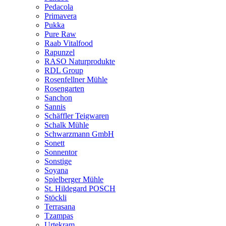
Pedacola
Primavera
Pukka
Pure Raw
Raab Vitalfood
Rapunzel
RASO Naturprodukte
RDL Group
Rosenfellner Mühle
Rosengarten
Sanchon
Sannis
Schäffler Teigwaren
Schalk Mühle
Schwarzmann GmbH
Sonett
Sonnentor
Sonstige
Soyana
Spielberger Mühle
St. Hildegard POSCH
Stöckli
Terrasana
Tzampas
Urtekram