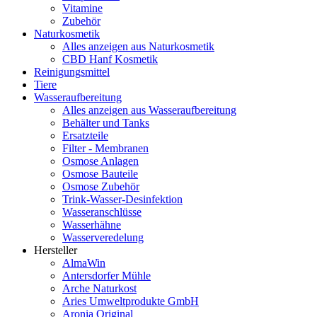
Vitamine
Zubehör
Naturkosmetik
Alles anzeigen aus Naturkosmetik
CBD Hanf Kosmetik
Reinigungsmittel
Tiere
Wasseraufbereitung
Alles anzeigen aus Wasseraufbereitung
Behälter und Tanks
Ersatzteile
Filter - Membranen
Osmose Anlagen
Osmose Bauteile
Osmose Zubehör
Trink-Wasser-Desinfektion
Wasseranschlüsse
Wasserhähne
Wasserveredelung
Hersteller
AlmaWin
Antersdorfer Mühle
Arche Naturkost
Aries Umweltprodukte GmbH
Aronia Original