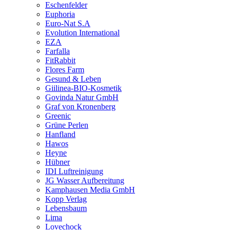
Eschenfelder
Euphoria
Euro-Nat S.A
Evolution International
EZA
Farfalla
FitRabbit
Flores Farm
Gesund & Leben
Giilinea-BIO-Kosmetik
Govinda Natur GmbH
Graf von Kronenberg
Greenic
Grüne Perlen
Hanfland
Hawos
Heyne
Hübner
IDI Luftreinigung
JG Wasser Aufbereitung
Kamphausen Media GmbH
Kopp Verlag
Lebensbaum
Lima
Lovechock