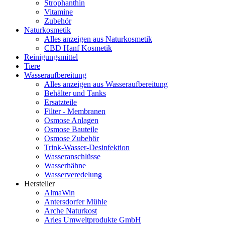
Strophanthin
Vitamine
Zubehör
Naturkosmetik
Alles anzeigen aus Naturkosmetik
CBD Hanf Kosmetik
Reinigungsmittel
Tiere
Wasseraufbereitung
Alles anzeigen aus Wasseraufbereitung
Behälter und Tanks
Ersatzteile
Filter - Membranen
Osmose Anlagen
Osmose Bauteile
Osmose Zubehör
Trink-Wasser-Desinfektion
Wasseranschlüsse
Wasserhähne
Wasserveredelung
Hersteller
AlmaWin
Antersdorfer Mühle
Arche Naturkost
Aries Umweltprodukte GmbH