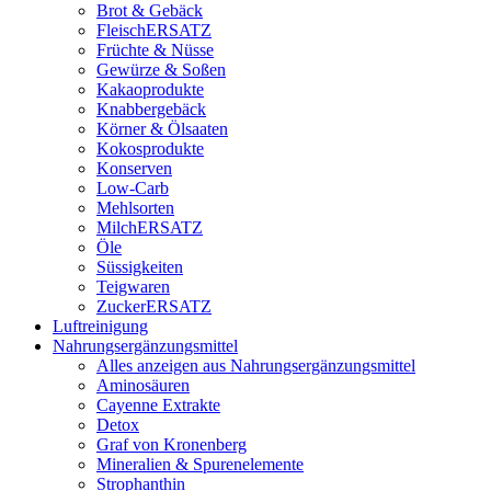
Brot & Gebäck
FleischERSATZ
Früchte & Nüsse
Gewürze & Soßen
Kakaoprodukte
Knabbergebäck
Körner & Ölsaaten
Kokosprodukte
Konserven
Low-Carb
Mehlsorten
MilchERSATZ
Öle
Süssigkeiten
Teigwaren
ZuckerERSATZ
Luftreinigung
Nahrungsergänzungsmittel
Alles anzeigen aus Nahrungsergänzungsmittel
Aminosäuren
Cayenne Extrakte
Detox
Graf von Kronenberg
Mineralien & Spurenelemente
Strophanthin