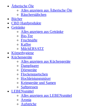
Ätherische Öle
Alles anzeigen aus Ätherische Öle
Räucherstäbchen
Bücher
CBD Hanfprodukte
Getränke
Alles anzeigen aus Getränke
Bio-Tee
Fruchtsäfte
Kaffee
MilchERSATZ
Körperhygiene
Küchengeräte
Alles anzeigen aus Küchengeräte
Dampfgarer
Dörrgeräte
Flockenquetschen
Hochleistungsmixer
Keimgeräte und Samen
Saftpressen
LEBENsmittel
Alles anzeigen aus LEBENsmittel
Aronia
Aufstriche