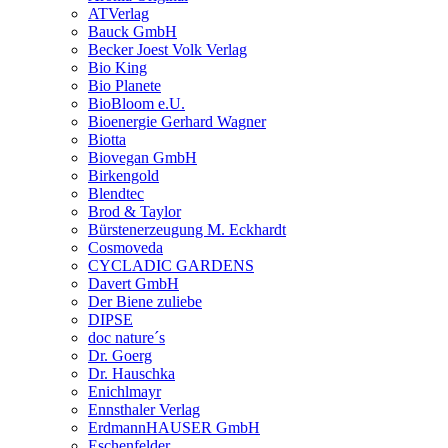
ATVerlag
Bauck GmbH
Becker Joest Volk Verlag
Bio King
Bio Planete
BioBloom e.U.
Bioenergie Gerhard Wagner
Biotta
Biovegan GmbH
Birkengold
Blendtec
Brod & Taylor
Bürstenerzeugung M. Eckhardt
Cosmoveda
CYCLADIC GARDENS
Davert GmbH
Der Biene zuliebe
DIPSE
doc nature´s
Dr. Goerg
Dr. Hauschka
Enichlmayr
Ennsthaler Verlag
ErdmannHAUSER GmbH
Eschenfelder