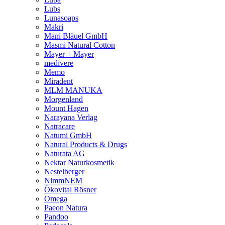
Lubs
Lunasoaps
Makri
Mani Bläuel GmbH
Masmi Natural Cotton
Mayer + Mayer
medivere
Memo
Miradent
MLM MANUKA
Morgenland
Mount Hagen
Narayana Verlag
Natracare
Natumi GmbH
Natural Products & Drugs
Naturata AG
Nektar Naturkosmetik
Nestelberger
NimmNEM
Ökovital Rösner
Omega
Paeon Natura
Pandoo