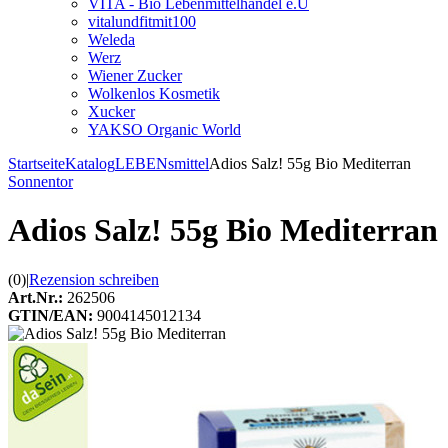
VITA - Bio Lebenmittelhandel e.U
vitalundfitmit100
Weleda
Werz
Wiener Zucker
Wolkenlos Kosmetik
Xucker
YAKSO Organic World
Startseite
Katalog
LEBENsmittel
Adios Salz! 55g Bio Mediterran
Sonnentor
Adios Salz! 55g Bio Mediterran
(0)
|
Rezension schreiben
Art.Nr.:
262506
GTIN/EAN:
9004145012134