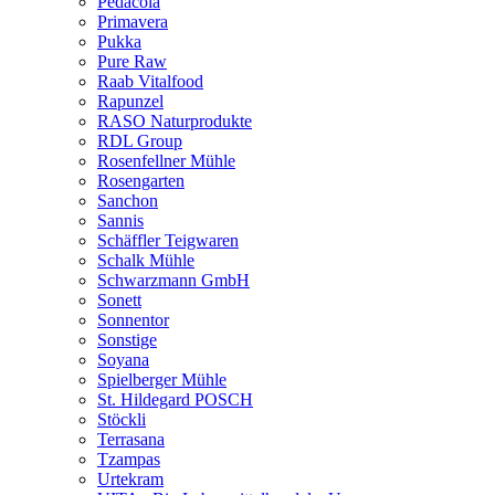
Pedacola
Primavera
Pukka
Pure Raw
Raab Vitalfood
Rapunzel
RASO Naturprodukte
RDL Group
Rosenfellner Mühle
Rosengarten
Sanchon
Sannis
Schäffler Teigwaren
Schalk Mühle
Schwarzmann GmbH
Sonett
Sonnentor
Sonstige
Soyana
Spielberger Mühle
St. Hildegard POSCH
Stöckli
Terrasana
Tzampas
Urtekram