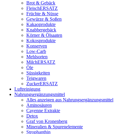
Brot & Gebäck
FleischERSATZ
Früchte & Nüsse
Gewürze & Soßen
Kakaoprodukte
Knabbergebäck
Körner & Ölsaaten
Kokosprodukte
Konserven
Low-Carb
Mehlsorten
MilchERSATZ
Öle
Süssigkeiten
Teigwaren
ZuckerERSATZ
Luftreinigung
Nahrungsergänzungsmittel
Alles anzeigen aus Nahrungsergänzungsmittel
Aminosäuren
Cayenne Extrakte
Detox
Graf von Kronenberg
Mineralien & Spurenelemente
Strophanthin