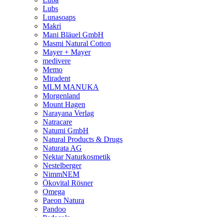
Lubs
Lunasoaps
Makri
Mani Bläuel GmbH
Masmi Natural Cotton
Mayer + Mayer
medivere
Memo
Miradent
MLM MANUKA
Morgenland
Mount Hagen
Narayana Verlag
Natracare
Natumi GmbH
Natural Products & Drugs
Naturata AG
Nektar Naturkosmetik
Nestelberger
NimmNEM
Ökovital Rösner
Omega
Paeon Natura
Pandoo