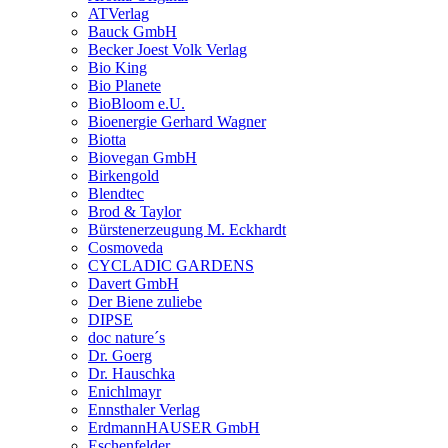
ATVerlag
Bauck GmbH
Becker Joest Volk Verlag
Bio King
Bio Planete
BioBloom e.U.
Bioenergie Gerhard Wagner
Biotta
Biovegan GmbH
Birkengold
Blendtec
Brod & Taylor
Bürstenerzeugung M. Eckhardt
Cosmoveda
CYCLADIC GARDENS
Davert GmbH
Der Biene zuliebe
DIPSE
doc nature´s
Dr. Goerg
Dr. Hauschka
Enichlmayr
Ennsthaler Verlag
ErdmannHAUSER GmbH
Eschenfelder