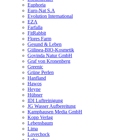
Euphoria
Euro-Nat S.A
Evolution International
EZA
Farfalla
FitRabbit
Flores Farm
Gesund & Leben
Giilinea-BIO-Kosmetik
Govinda Natur GmbH
Graf von Kronenberg
Greenic
Grüne Perlen
Hanfland
Hawos
Heyne
Hübner
IDI Luftreinigung
JG Wasser Aufbereitung
Kamphausen Media GmbH
Kopp Verlag
Lebensbaum
Lima
Lovechock
Luba