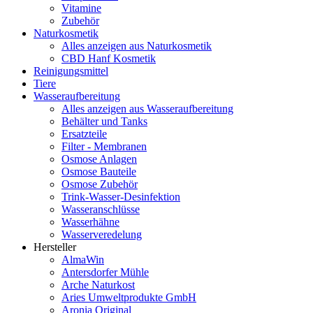
Vitamine
Zubehör
Naturkosmetik
Alles anzeigen aus Naturkosmetik
CBD Hanf Kosmetik
Reinigungsmittel
Tiere
Wasseraufbereitung
Alles anzeigen aus Wasseraufbereitung
Behälter und Tanks
Ersatzteile
Filter - Membranen
Osmose Anlagen
Osmose Bauteile
Osmose Zubehör
Trink-Wasser-Desinfektion
Wasseranschlüsse
Wasserhähne
Wasserveredelung
Hersteller
AlmaWin
Antersdorfer Mühle
Arche Naturkost
Aries Umweltprodukte GmbH
Aronia Original