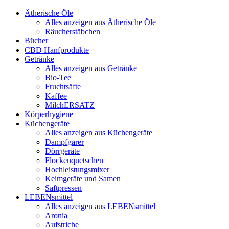
Ätherische Öle
Alles anzeigen aus Ätherische Öle
Räucherstäbchen
Bücher
CBD Hanfprodukte
Getränke
Alles anzeigen aus Getränke
Bio-Tee
Fruchtsäfte
Kaffee
MilchERSATZ
Körperhygiene
Küchengeräte
Alles anzeigen aus Küchengeräte
Dampfgarer
Dörrgeräte
Flockenquetschen
Hochleistungsmixer
Keimgeräte und Samen
Saftpressen
LEBENsmittel
Alles anzeigen aus LEBENsmittel
Aronia
Aufstriche