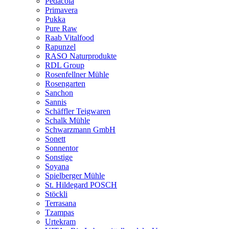
Pedacola
Primavera
Pukka
Pure Raw
Raab Vitalfood
Rapunzel
RASO Naturprodukte
RDL Group
Rosenfellner Mühle
Rosengarten
Sanchon
Sannis
Schäffler Teigwaren
Schalk Mühle
Schwarzmann GmbH
Sonett
Sonnentor
Sonstige
Soyana
Spielberger Mühle
St. Hildegard POSCH
Stöckli
Terrasana
Tzampas
Urtekram