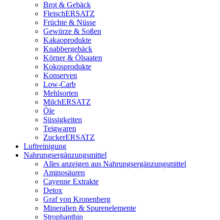
Brot & Gebäck
FleischERSATZ
Früchte & Nüsse
Gewürze & Soßen
Kakaoprodukte
Knabbergebäck
Körner & Ölsaaten
Kokosprodukte
Konserven
Low-Carb
Mehlsorten
MilchERSATZ
Öle
Süssigkeiten
Teigwaren
ZuckerERSATZ
Luftreinigung
Nahrungsergänzungsmittel
Alles anzeigen aus Nahrungsergänzungsmittel
Aminosäuren
Cayenne Extrakte
Detox
Graf von Kronenberg
Mineralien & Spurenelemente
Strophanthin