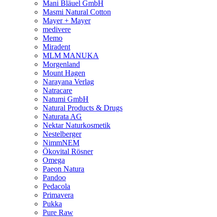
Mani Bläuel GmbH
Masmi Natural Cotton
Mayer + Mayer
medivere
Memo
Miradent
MLM MANUKA
Morgenland
Mount Hagen
Narayana Verlag
Natracare
Natumi GmbH
Natural Products & Drugs
Naturata AG
Nektar Naturkosmetik
Nestelberger
NimmNEM
Ökovital Rösner
Omega
Paeon Natura
Pandoo
Pedacola
Primavera
Pukka
Pure Raw