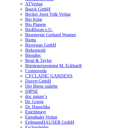
ATVerlag
Bauck GmbH
Becker Joest Volk Verlag
Bio King
Bio Planete
BioBloom e.U.
Bioenergie Gerhard Wagner
Biotta
Biovegan GmbH
Birkengold
Blendtec
Brod & Taylor
Bürstenerzeugung M. Eckhardt
Cosmoveda
CYCLADIC GARDENS
Davert GmbH
Der Biene zuliebe
DIPSE
doc nature´s
Dr. Goerg
Dr. Hauschka
Enichlmayr
Ennsthaler Verlag
ErdmannHAUSER GmbH
Eschenfelder