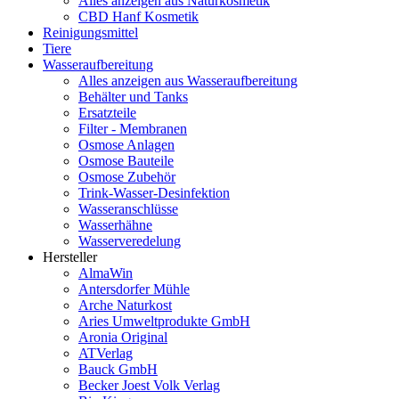
Alles anzeigen aus Naturkosmetik
CBD Hanf Kosmetik
Reinigungsmittel
Tiere
Wasseraufbereitung
Alles anzeigen aus Wasseraufbereitung
Behälter und Tanks
Ersatzteile
Filter - Membranen
Osmose Anlagen
Osmose Bauteile
Osmose Zubehör
Trink-Wasser-Desinfektion
Wasseranschlüsse
Wasserhähne
Wasserveredelung
Hersteller
AlmaWin
Antersdorfer Mühle
Arche Naturkost
Aries Umweltprodukte GmbH
Aronia Original
ATVerlag
Bauck GmbH
Becker Joest Volk Verlag