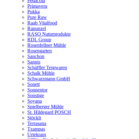
Pedacola
Primavera
Pukka
Pure Raw
Raab Vitalfood
Rapunzel
RASO Naturprodukte
RDL Group
Rosenfellner Mühle
Rosengarten
Sanchon
Sannis
Schäffler Teigwaren
Schalk Mühle
Schwarzmann GmbH
Sonett
Sonnentor
Sonstige
Soyana
Spielberger Mühle
St. Hildegard POSCH
Stöckli
Terrasana
Tzampas
Urtekram