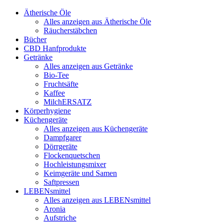
Ätherische Öle
Alles anzeigen aus Ätherische Öle
Räucherstäbchen
Bücher
CBD Hanfprodukte
Getränke
Alles anzeigen aus Getränke
Bio-Tee
Fruchtsäfte
Kaffee
MilchERSATZ
Körperhygiene
Küchengeräte
Alles anzeigen aus Küchengeräte
Dampfgarer
Dörrgeräte
Flockenquetschen
Hochleistungsmixer
Keimgeräte und Samen
Saftpressen
LEBENsmittel
Alles anzeigen aus LEBENsmittel
Aronia
Aufstriche