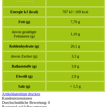
Energie kJ (kcal)
707 kJ / 169 kcal
Fett (g)
7,70 g
davon gesättigte
1,10 g
Fettsäuren (g)
Kohlenhydrate (g)
20,1 g
davon Zucker (g)
3,3 g
Ballaststoffe (g)
3,9 g
Eiweiß (g)
2,9 g
Salz (g)
< 1,5 g
Artikeldatenblatt drucken
Kundenrezensionen
Durchschnittliche Bewertung: 0
Basierend auf 0 Bewertungen