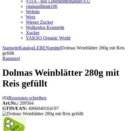
VITA - Bio Lebenmittelhandel e.U
vitalundfitmit100
Weleda
Werz
Wiener Zucker
Wolkenlos Kosmetik
Xucker
YAKSO Organic World
Startseite
Katalog
LEBENsmittel
Dolmas Weinblätter 280g mit Reis
gefüllt
Rapunzel
Dolmas Weinblätter 280g mit
Reis gefüllt
(0)
|
Rezension schreiben
Art.Nr.:
209504
GTIN/EAN:
4006040164197