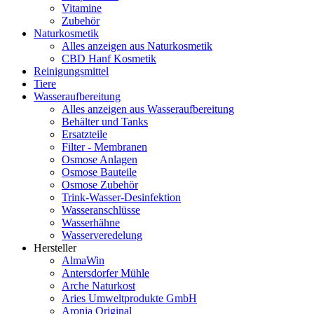
Vitamine
Zubehör
Naturkosmetik
Alles anzeigen aus Naturkosmetik
CBD Hanf Kosmetik
Reinigungsmittel
Tiere
Wasseraufbereitung
Alles anzeigen aus Wasseraufbereitung
Behälter und Tanks
Ersatzteile
Filter - Membranen
Osmose Anlagen
Osmose Bauteile
Osmose Zubehör
Trink-Wasser-Desinfektion
Wasseranschlüsse
Wasserhähne
Wasserveredelung
Hersteller
AlmaWin
Antersdorfer Mühle
Arche Naturkost
Aries Umweltprodukte GmbH
Aronia Original