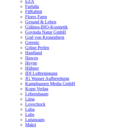
EZA
Farfalla
FitRabbit
Flores Farm
Gesund & Leben
Giilinea-BIO-Kosmetik
Govinda Natur GmbH
Graf von Kronenberg
Greenic
Grüne Perlen
Hanfland
Hawos
Heyne
Hübner
IDI Luftreinigung
JG Wasser Aufbereitung
Kamphausen Media GmbH
Kopp Verlag
Lebensbaum
Lima
Lovechock
Luba
Lubs
Lunasoaps
Makri