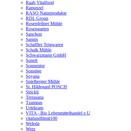
Raab Vitalfood
Rapunzel
RASO Naturprodukte
RDL Group
Rosenfellner Mühle
Rosengarten
Sanchon
Sannis
Schäffler Teigwaren
Schalk Mühle
Schwarzmann GmbH
Sonett
Sonnentor
Sonstige
Soyana
Spielberger Mühle
St. Hildegard POSCH
Stöckli
Terrasana
Tzampas
Urtekram
VITA - Bio Lebenmittelhandel e.U
vitalundfitmit100
Weleda
Werz