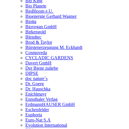
Bio King
Bio Planete
BioBloom e.U.
Bioenergie Gerhard Wagner
Biotta
Biovegan GmbH
Birkengold
Blendtec
Brod & Taylor
Bürstenerzeugung M. Eckhardt
Cosmoveda
CYCLADIC GARDENS
Davert GmbH
Der Biene zuliebe
DIPSE
doc nature´s
Dr. Goerg
Dr. Hauschka
Enichlmayr
Ennsthaler Verlag
ErdmannHAUSER GmbH
Eschenfelder
Euphoria
Euro-Nat S.A
Evolution International