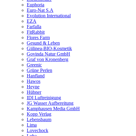
Euphoria
Euro-Nat S.A
Evolution International
EZA
Farfalla
FitRabbit
Flores Farm
Gesund & Leben
Giilinea-BIO-Kosmetik
Govinda Natur GmbH
Graf von Kronenberg
Greenic
Grüne Perlen
Hanfland
Hawos
Heyne
Hübner
IDI Luftreinigung
JG Wasser Aufbereitung
Kamphausen Media GmbH
Kopp Verlag
Lebensbaum
Lima
Lovechock
Luba