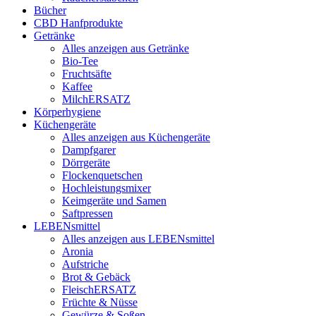
Bücher
CBD Hanfprodukte
Getränke
Alles anzeigen aus Getränke
Bio-Tee
Fruchtsäfte
Kaffee
MilchERSATZ
Körperhygiene
Küchengeräte
Alles anzeigen aus Küchengeräte
Dampfgarer
Dörrgeräte
Flockenquetschen
Hochleistungsmixer
Keimgeräte und Samen
Saftpressen
LEBENsmittel
Alles anzeigen aus LEBENsmittel
Aronia
Aufstriche
Brot & Gebäck
FleischERSATZ
Früchte & Nüsse
Gewürze & Soßen