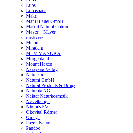
Lubs
Lunasoaps
Makri
Mani Bläuel GmbH
Masmi Natural Cotton
Mayer + Mayer
medivere
Memo
Miradent
MLM MANUKA
Morgenland
Mount Hagen
Narayana Verlag
Natracare
Natumi GmbH
Natural Products & Drugs
Naturata AG
Nektar Naturkosmetik
Nestelberger
NimmNEM
Ökovital Rösner
Omega
Paeon Natura
Pandoo