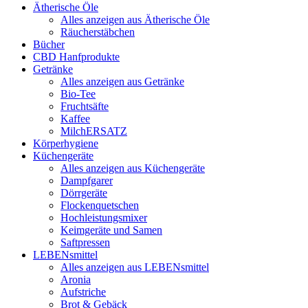
Ätherische Öle
Alles anzeigen aus Ätherische Öle
Räucherstäbchen
Bücher
CBD Hanfprodukte
Getränke
Alles anzeigen aus Getränke
Bio-Tee
Fruchtsäfte
Kaffee
MilchERSATZ
Körperhygiene
Küchengeräte
Alles anzeigen aus Küchengeräte
Dampfgarer
Dörrgeräte
Flockenquetschen
Hochleistungsmixer
Keimgeräte und Samen
Saftpressen
LEBENsmittel
Alles anzeigen aus LEBENsmittel
Aronia
Aufstriche
Brot & Gebäck