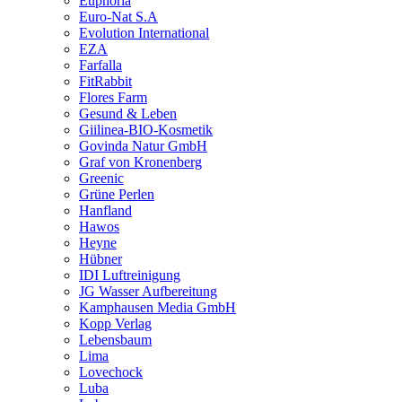
Euphoria
Euro-Nat S.A
Evolution International
EZA
Farfalla
FitRabbit
Flores Farm
Gesund & Leben
Giilinea-BIO-Kosmetik
Govinda Natur GmbH
Graf von Kronenberg
Greenic
Grüne Perlen
Hanfland
Hawos
Heyne
Hübner
IDI Luftreinigung
JG Wasser Aufbereitung
Kamphausen Media GmbH
Kopp Verlag
Lebensbaum
Lima
Lovechock
Luba