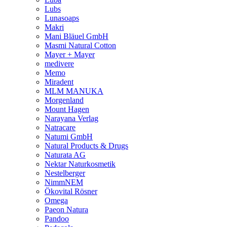
Lubs
Lunasoaps
Makri
Mani Bläuel GmbH
Masmi Natural Cotton
Mayer + Mayer
medivere
Memo
Miradent
MLM MANUKA
Morgenland
Mount Hagen
Narayana Verlag
Natracare
Natumi GmbH
Natural Products & Drugs
Naturata AG
Nektar Naturkosmetik
Nestelberger
NimmNEM
Ökovital Rösner
Omega
Paeon Natura
Pandoo