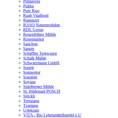
Primavera
Pukka
Pure Raw
Raab Vitalfood
Rapunzel
RASO Naturprodukte
RDL Group
Rosenfellner Mühle
Rosengarten
Sanchon
Sannis
Schäffler Teigwaren
Schalk Mühle
Schwarzmann GmbH
Sonett
Sonnentor
Sonstige
Soyana
Spielberger Mühle
St. Hildegard POSCH
Stöckli
Terrasana
Tzampas
Urtekram
VITA - Bio Lebenmittelhandel e.U