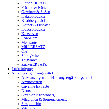
FleischERSATZ
Früchte & Nüsse
Gewürze & Soßen
Kakaoprodukte
Knabbergebäck
Körner & Ölsaaten
Kokosprodukte
Konserven
Low-Carb
Mehlsorten
MilchERSATZ
Öle
Süssigkeiten
Teigwaren
ZuckerERSATZ
Luftreinigung
Nahrungsergänzungsmittel
Alles anzeigen aus Nahrungsergänzungsmittel
Aminosäuren
Cayenne Extrakte
Detox
Graf von Kronenberg
Mineralien & Spurenelemente
Strophanthin
Vitamine