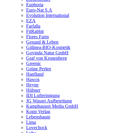
Euphoria
Euro-Nat S.A
Evolution International
EZA
Farfalla
FitRabbit
Flores Farm
Gesund & Leben
Giilinea-BIO-Kosmetik
Govinda Natur GmbH
Graf von Kronenberg
Greenic
Grüne Perlen
Hanfland
Hawos
Heyne
Hübner
IDI Luftreinigung
JG Wasser Aufbereitung
Kamphausen Media GmbH
Kopp Verlag
Lebensbaum
Lima
Lovechock
Luba