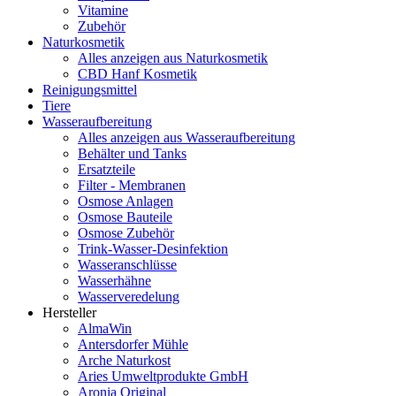
Vitamine
Zubehör
Naturkosmetik
Alles anzeigen aus Naturkosmetik
CBD Hanf Kosmetik
Reinigungsmittel
Tiere
Wasseraufbereitung
Alles anzeigen aus Wasseraufbereitung
Behälter und Tanks
Ersatzteile
Filter - Membranen
Osmose Anlagen
Osmose Bauteile
Osmose Zubehör
Trink-Wasser-Desinfektion
Wasseranschlüsse
Wasserhähne
Wasserveredelung
Hersteller
AlmaWin
Antersdorfer Mühle
Arche Naturkost
Aries Umweltprodukte GmbH
Aronia Original