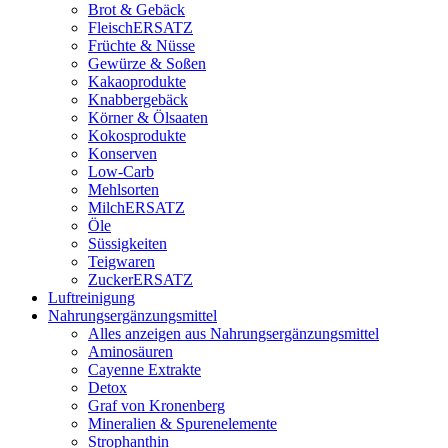
Brot & Gebäck
FleischERSATZ
Früchte & Nüsse
Gewürze & Soßen
Kakaoprodukte
Knabbergebäck
Körner & Ölsaaten
Kokosprodukte
Konserven
Low-Carb
Mehlsorten
MilchERSATZ
Öle
Süssigkeiten
Teigwaren
ZuckerERSATZ
Luftreinigung
Nahrungsergänzungsmittel
Alles anzeigen aus Nahrungsergänzungsmittel
Aminosäuren
Cayenne Extrakte
Detox
Graf von Kronenberg
Mineralien & Spurenelemente
Strophanthin