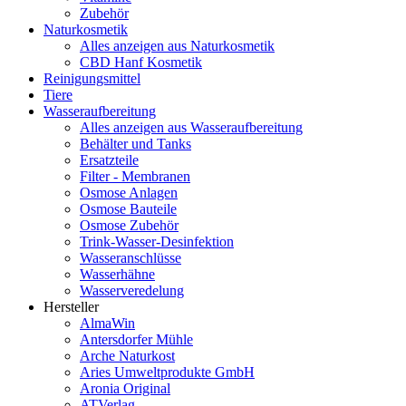
Zubehör
Naturkosmetik
Alles anzeigen aus Naturkosmetik
CBD Hanf Kosmetik
Reinigungsmittel
Tiere
Wasseraufbereitung
Alles anzeigen aus Wasseraufbereitung
Behälter und Tanks
Ersatzteile
Filter - Membranen
Osmose Anlagen
Osmose Bauteile
Osmose Zubehör
Trink-Wasser-Desinfektion
Wasseranschlüsse
Wasserhähne
Wasserveredelung
Hersteller
AlmaWin
Antersdorfer Mühle
Arche Naturkost
Aries Umweltprodukte GmbH
Aronia Original
ATVerlag