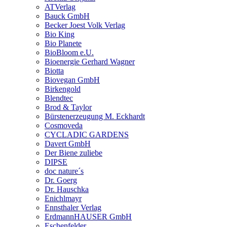
ATVerlag
Bauck GmbH
Becker Joest Volk Verlag
Bio King
Bio Planete
BioBloom e.U.
Bioenergie Gerhard Wagner
Biotta
Biovegan GmbH
Birkengold
Blendtec
Brod & Taylor
Bürstenerzeugung M. Eckhardt
Cosmoveda
CYCLADIC GARDENS
Davert GmbH
Der Biene zuliebe
DIPSE
doc nature´s
Dr. Goerg
Dr. Hauschka
Enichlmayr
Ennsthaler Verlag
ErdmannHAUSER GmbH
Eschenfelder