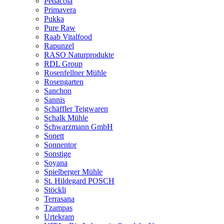
Pedacola
Primavera
Pukka
Pure Raw
Raab Vitalfood
Rapunzel
RASO Naturprodukte
RDL Group
Rosenfellner Mühle
Rosengarten
Sanchon
Sannis
Schäffler Teigwaren
Schalk Mühle
Schwarzmann GmbH
Sonett
Sonnentor
Sonstige
Soyana
Spielberger Mühle
St. Hildegard POSCH
Stöckli
Terrasana
Tzampas
Urtekram