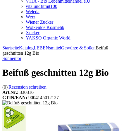
VITA - Bio Lebenmittelhandel e.U
vitalundfitmit100
Weleda
Werz
Wiener Zucker
Wolkenlos Kosmetik
Xucker
YAKSO Organic World
Startseite
Katalog
LEBENsmittel
Gewürze & Soßen
Beifuß
geschnitten 12g Bio
Sonnentor
Beifuß geschnitten 12g Bio
(0)
|
Rezension schreiben
Art.Nr.:
330316
GTIN/EAN:
9004145012127