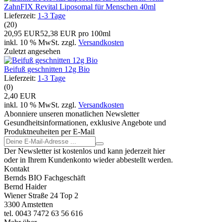
ZahnFIX Revital Liposomal für Menschen 40ml
Lieferzeit:
1-3 Tage
(20)
20,95 EUR
52,38 EUR pro 100ml
inkl. 10 % MwSt. zzgl.
Versandkosten
Zuletzt angesehen
Beifuß geschnitten 12g Bio
Lieferzeit:
1-3 Tage
(0)
2,40 EUR
inkl. 10 % MwSt. zzgl.
Versandkosten
Abonniere unseren monatlichen Newsletter
Gesundheitsinformationen, exklusive Angebote und
Produktneuheiten per E-Mail
Der Newsletter ist kostenlos und kann jederzeit hier
oder in Ihrem Kundenkonto wieder abbestellt werden.
Kontakt
Bernds BIO Fachgeschäft
Bernd Haider
Wiener Straße 24 Top 2
3300 Amstetten
tel. 0043 7472 63 56 616