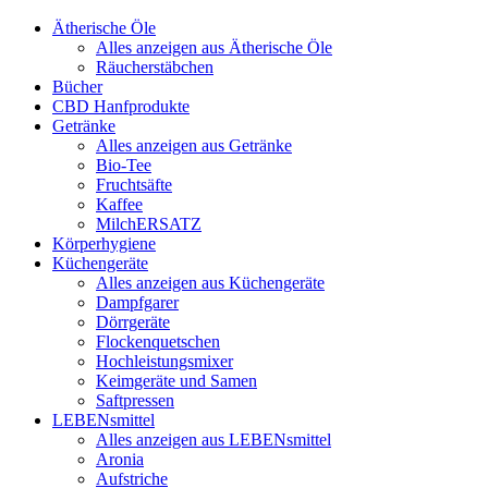
Ätherische Öle
Alles anzeigen aus Ätherische Öle
Räucherstäbchen
Bücher
CBD Hanfprodukte
Getränke
Alles anzeigen aus Getränke
Bio-Tee
Fruchtsäfte
Kaffee
MilchERSATZ
Körperhygiene
Küchengeräte
Alles anzeigen aus Küchengeräte
Dampfgarer
Dörrgeräte
Flockenquetschen
Hochleistungsmixer
Keimgeräte und Samen
Saftpressen
LEBENsmittel
Alles anzeigen aus LEBENsmittel
Aronia
Aufstriche