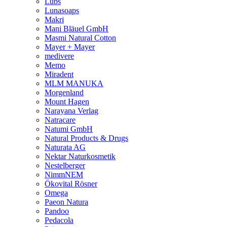
Lubs
Lunasoaps
Makri
Mani Bläuel GmbH
Masmi Natural Cotton
Mayer + Mayer
medivere
Memo
Miradent
MLM MANUKA
Morgenland
Mount Hagen
Narayana Verlag
Natracare
Natumi GmbH
Natural Products & Drugs
Naturata AG
Nektar Naturkosmetik
Nestelberger
NimmNEM
Ökovital Rösner
Omega
Paeon Natura
Pandoo
Pedacola