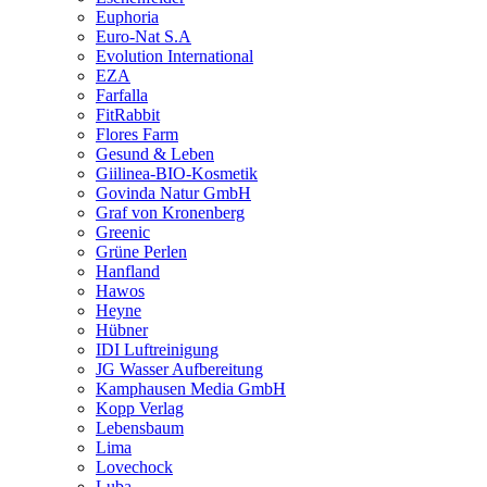
Euphoria
Euro-Nat S.A
Evolution International
EZA
Farfalla
FitRabbit
Flores Farm
Gesund & Leben
Giilinea-BIO-Kosmetik
Govinda Natur GmbH
Graf von Kronenberg
Greenic
Grüne Perlen
Hanfland
Hawos
Heyne
Hübner
IDI Luftreinigung
JG Wasser Aufbereitung
Kamphausen Media GmbH
Kopp Verlag
Lebensbaum
Lima
Lovechock
Luba