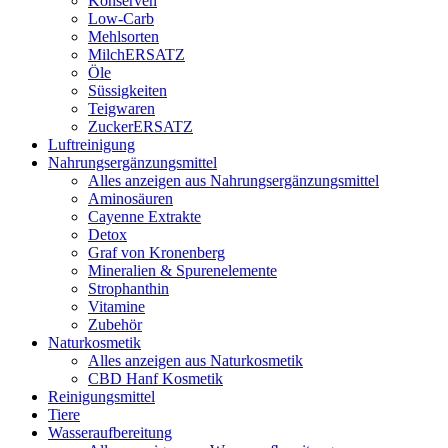
Konserven
Low-Carb
Mehlsorten
MilchERSATZ
Öle
Süssigkeiten
Teigwaren
ZuckerERSATZ
Luftreinigung
Nahrungsergänzungsmittel
Alles anzeigen aus Nahrungsergänzungsmittel
Aminosäuren
Cayenne Extrakte
Detox
Graf von Kronenberg
Mineralien & Spurenelemente
Strophanthin
Vitamine
Zubehör
Naturkosmetik
Alles anzeigen aus Naturkosmetik
CBD Hanf Kosmetik
Reinigungsmittel
Tiere
Wasseraufbereitung