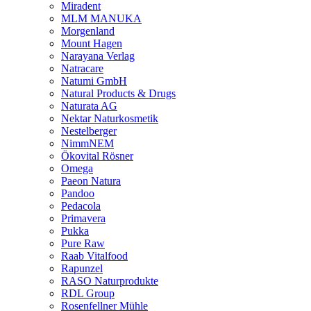
Miradent
MLM MANUKA
Morgenland
Mount Hagen
Narayana Verlag
Natracare
Natumi GmbH
Natural Products & Drugs
Naturata AG
Nektar Naturkosmetik
Nestelberger
NimmNEM
Ökovital Rösner
Omega
Paeon Natura
Pandoo
Pedacola
Primavera
Pukka
Pure Raw
Raab Vitalfood
Rapunzel
RASO Naturprodukte
RDL Group
Rosenfellner Mühle