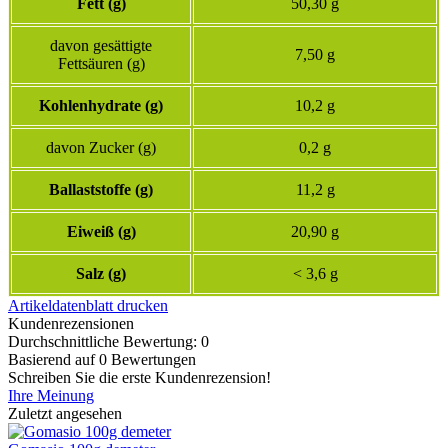
Fett (g)
50,30 g
davon gesättigte
7,50 g
Fettsäuren (g)
Kohlenhydrate (g)
10,2 g
davon Zucker (g)
0,2 g
Ballaststoffe (g)
11,2 g
Eiweiß (g)
20,90 g
Salz (g)
< 3,6 g
Artikeldatenblatt drucken
Kundenrezensionen
Durchschnittliche Bewertung: 0
Basierend auf 0 Bewertungen
Schreiben Sie die erste Kundenrezension!
Ihre Meinung
Zuletzt angesehen