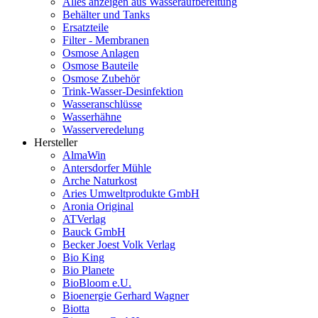
Alles anzeigen aus Wasseraufbereitung
Behälter und Tanks
Ersatzteile
Filter - Membranen
Osmose Anlagen
Osmose Bauteile
Osmose Zubehör
Trink-Wasser-Desinfektion
Wasseranschlüsse
Wasserhähne
Wasserveredelung
Hersteller
AlmaWin
Antersdorfer Mühle
Arche Naturkost
Aries Umweltprodukte GmbH
Aronia Original
ATVerlag
Bauck GmbH
Becker Joest Volk Verlag
Bio King
Bio Planete
BioBloom e.U.
Bioenergie Gerhard Wagner
Biotta