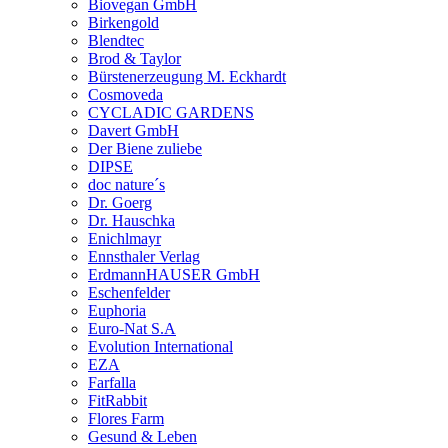
Biovegan GmbH
Birkengold
Blendtec
Brod & Taylor
Bürstenerzeugung M. Eckhardt
Cosmoveda
CYCLADIC GARDENS
Davert GmbH
Der Biene zuliebe
DIPSE
doc nature´s
Dr. Goerg
Dr. Hauschka
Enichlmayr
Ennsthaler Verlag
ErdmannHAUSER GmbH
Eschenfelder
Euphoria
Euro-Nat S.A
Evolution International
EZA
Farfalla
FitRabbit
Flores Farm
Gesund & Leben