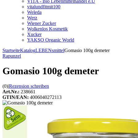
VITA - Bio Lebenmittelhandel e.U
vitalundfitmit100
Weleda
Werz
Wiener Zucker
Wolkenlos Kosmetik
Xucker
YAKSO Organic World
Startseite
Katalog
LEBENsmittel
Gomasio 100g demeter
Rapunzel
Gomasio 100g demeter
(0)
|
Rezension schreiben
Art.Nr.:
238661
GTIN/EAN:
4006040272113