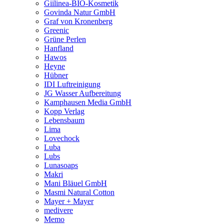
Giilinea-BIO-Kosmetik
Govinda Natur GmbH
Graf von Kronenberg
Greenic
Grüne Perlen
Hanfland
Hawos
Heyne
Hübner
IDI Luftreinigung
JG Wasser Aufbereitung
Kamphausen Media GmbH
Kopp Verlag
Lebensbaum
Lima
Lovechock
Luba
Lubs
Lunasoaps
Makri
Mani Bläuel GmbH
Masmi Natural Cotton
Mayer + Mayer
medivere
Memo