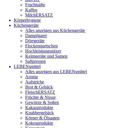
Fruchtsäfte
Kaffee
MilchERSATZ
Körperhygiene
Küchengeräte
Alles anzeigen aus Küchengeräte
Dampfgarer
Dörrgeräte
Flockenquetschen
Hochleistungsmixer
Keimgeräte und Samen
Saftpressen
LEBENsmittel
Alles anzeigen aus LEBENsmittel
Aronia
Aufstriche
Brot & Gebäck
FleischERSATZ
Früchte & Nüsse
Gewürze & Soßen
Kakaoprodukte
Knabbergebäck
Körner & Ölsaaten
Kokosprodukte