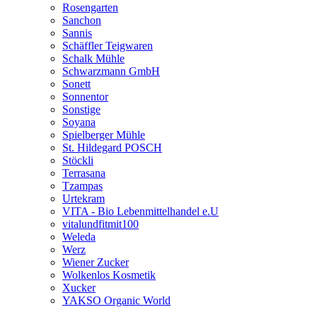
Rosengarten
Sanchon
Sannis
Schäffler Teigwaren
Schalk Mühle
Schwarzmann GmbH
Sonett
Sonnentor
Sonstige
Soyana
Spielberger Mühle
St. Hildegard POSCH
Stöckli
Terrasana
Tzampas
Urtekram
VITA - Bio Lebenmittelhandel e.U
vitalundfitmit100
Weleda
Werz
Wiener Zucker
Wolkenlos Kosmetik
Xucker
YAKSO Organic World