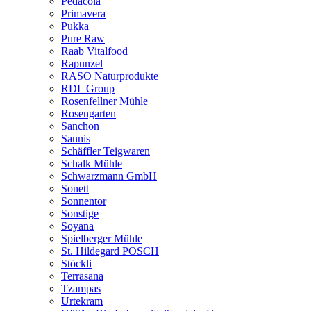
Pedacola
Primavera
Pukka
Pure Raw
Raab Vitalfood
Rapunzel
RASO Naturprodukte
RDL Group
Rosenfellner Mühle
Rosengarten
Sanchon
Sannis
Schäffler Teigwaren
Schalk Mühle
Schwarzmann GmbH
Sonett
Sonnentor
Sonstige
Soyana
Spielberger Mühle
St. Hildegard POSCH
Stöckli
Terrasana
Tzampas
Urtekram