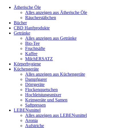
Ätherische Öle
Alles anzeigen aus Ätherische Öle
Räucherstäbchen
Bücher
CBD Hanfprodukte
Getränke
Alles anzeigen aus Getränke
Bio-Tee
Fruchtsäfte
Kaffee
MilchERSATZ
Körperhygiene
Küchengeräte
Alles anzeigen aus Küchengeräte
Dampfgarer
Dörrgeräte
Flockenquetschen
Hochleistungsmixer
Keimgeräte und Samen
Saftpressen
LEBENsmittel
Alles anzeigen aus LEBENsmittel
Aronia
Aufstriche