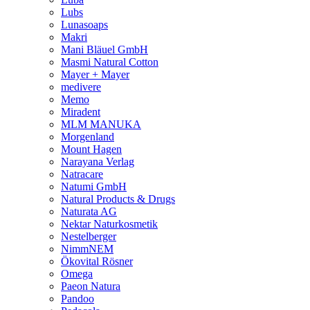
Lubs
Lunasoaps
Makri
Mani Bläuel GmbH
Masmi Natural Cotton
Mayer + Mayer
medivere
Memo
Miradent
MLM MANUKA
Morgenland
Mount Hagen
Narayana Verlag
Natracare
Natumi GmbH
Natural Products & Drugs
Naturata AG
Nektar Naturkosmetik
Nestelberger
NimmNEM
Ökovital Rösner
Omega
Paeon Natura
Pandoo