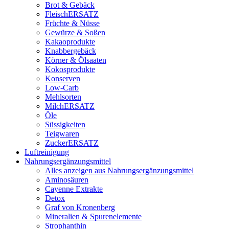
Brot & Gebäck
FleischERSATZ
Früchte & Nüsse
Gewürze & Soßen
Kakaoprodukte
Knabbergebäck
Körner & Ölsaaten
Kokosprodukte
Konserven
Low-Carb
Mehlsorten
MilchERSATZ
Öle
Süssigkeiten
Teigwaren
ZuckerERSATZ
Luftreinigung
Nahrungsergänzungsmittel
Alles anzeigen aus Nahrungsergänzungsmittel
Aminosäuren
Cayenne Extrakte
Detox
Graf von Kronenberg
Mineralien & Spurenelemente
Strophanthin