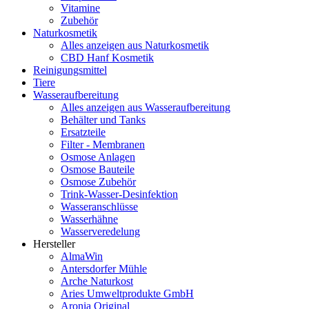
Vitamine
Zubehör
Naturkosmetik
Alles anzeigen aus Naturkosmetik
CBD Hanf Kosmetik
Reinigungsmittel
Tiere
Wasseraufbereitung
Alles anzeigen aus Wasseraufbereitung
Behälter und Tanks
Ersatzteile
Filter - Membranen
Osmose Anlagen
Osmose Bauteile
Osmose Zubehör
Trink-Wasser-Desinfektion
Wasseranschlüsse
Wasserhähne
Wasserveredelung
Hersteller
AlmaWin
Antersdorfer Mühle
Arche Naturkost
Aries Umweltprodukte GmbH
Aronia Original