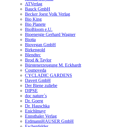
ATVerlag
Bauck GmbH
Becker Joest Volk Verlag
Bio King
Bio Planete
BioBloom e.U.
Bioenergie Gerhard Wagner
Biotta
Biovegan GmbH
Birkengold
Blendtec
Brod & Taylor
Bürstenerzeugung M. Eckhardt
Cosmoveda
CYCLADIC GARDENS
Davert GmbH
Der Biene zuliebe
DIPSE
doc nature´s
Dr. Goerg
Dr. Hauschka
Enichlmayr
Ennsthaler Verlag
ErdmannHAUSER GmbH
Eschenfelder