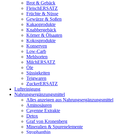
Brot & Gebäck
FleischERSATZ
Früchte & Nüsse
Gewürze & Soßen
Kakaoprodukte
Knabbergebäck
Körner & Ölsaaten
Kokosprodukte
Konserven
Low-Carb
Mehlsorten
MilchERSATZ
Öle
Süssigkeiten
Teigwaren
ZuckerERSATZ
Luftreinigung
Nahrungsergänzungsmittel
Alles anzeigen aus Nahrungsergänzungsmittel
Aminosäuren
Cayenne Extrakte
Detox
Graf von Kronenberg
Mineralien & Spurenelemente
Strophanthin