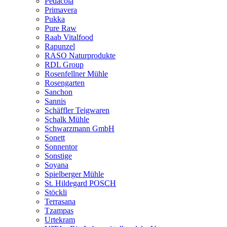
Pedacola
Primavera
Pukka
Pure Raw
Raab Vitalfood
Rapunzel
RASO Naturprodukte
RDL Group
Rosenfellner Mühle
Rosengarten
Sanchon
Sannis
Schäffler Teigwaren
Schalk Mühle
Schwarzmann GmbH
Sonett
Sonnentor
Sonstige
Soyana
Spielberger Mühle
St. Hildegard POSCH
Stöckli
Terrasana
Tzampas
Urtekram