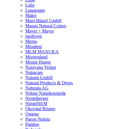
Lubs
Lunasoaps
Makri
Mani Bläuel GmbH
Masmi Natural Cotton
Mayer + Mayer
medivere
Memo
Miradent
MLM MANUKA
Morgenland
Mount Hagen
Narayana Verlag
Natracare
Natumi GmbH
Natural Products & Drugs
Naturata AG
Nektar Naturkosmetik
Nestelberger
NimmNEM
Ökovital Rösner
Omega
Paeon Natura
Pandoo