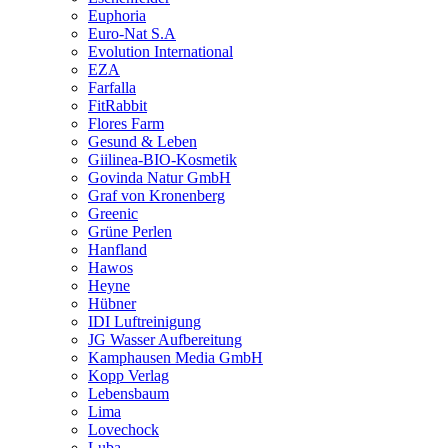
Euphoria
Euro-Nat S.A
Evolution International
EZA
Farfalla
FitRabbit
Flores Farm
Gesund & Leben
Giilinea-BIO-Kosmetik
Govinda Natur GmbH
Graf von Kronenberg
Greenic
Grüne Perlen
Hanfland
Hawos
Heyne
Hübner
IDI Luftreinigung
JG Wasser Aufbereitung
Kamphausen Media GmbH
Kopp Verlag
Lebensbaum
Lima
Lovechock
Luba