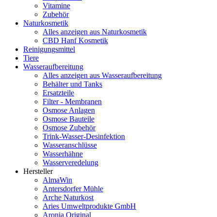
Vitamine
Zubehör
Naturkosmetik
Alles anzeigen aus Naturkosmetik
CBD Hanf Kosmetik
Reinigungsmittel
Tiere
Wasseraufbereitung
Alles anzeigen aus Wasseraufbereitung
Behälter und Tanks
Ersatzteile
Filter - Membranen
Osmose Anlagen
Osmose Bauteile
Osmose Zubehör
Trink-Wasser-Desinfektion
Wasseranschlüsse
Wasserhähne
Wasserveredelung
Hersteller
AlmaWin
Antersdorfer Mühle
Arche Naturkost
Aries Umweltprodukte GmbH
Aronia Original