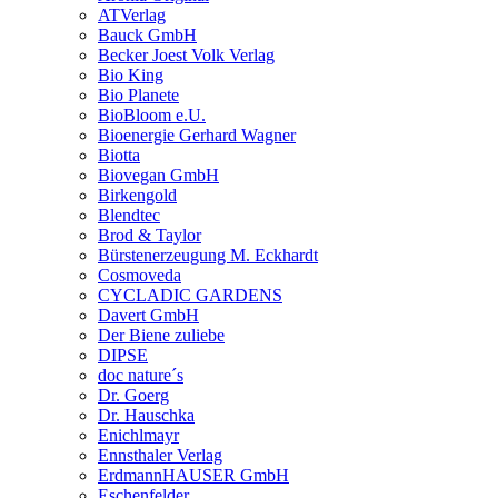
ATVerlag
Bauck GmbH
Becker Joest Volk Verlag
Bio King
Bio Planete
BioBloom e.U.
Bioenergie Gerhard Wagner
Biotta
Biovegan GmbH
Birkengold
Blendtec
Brod & Taylor
Bürstenerzeugung M. Eckhardt
Cosmoveda
CYCLADIC GARDENS
Davert GmbH
Der Biene zuliebe
DIPSE
doc nature´s
Dr. Goerg
Dr. Hauschka
Enichlmayr
Ennsthaler Verlag
ErdmannHAUSER GmbH
Eschenfelder