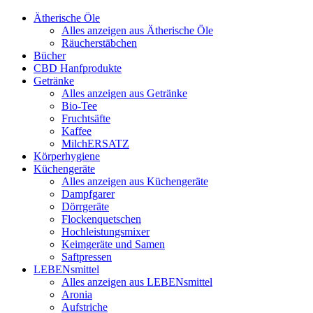
Ätherische Öle
Alles anzeigen aus Ätherische Öle
Räucherstäbchen
Bücher
CBD Hanfprodukte
Getränke
Alles anzeigen aus Getränke
Bio-Tee
Fruchtsäfte
Kaffee
MilchERSATZ
Körperhygiene
Küchengeräte
Alles anzeigen aus Küchengeräte
Dampfgarer
Dörrgeräte
Flockenquetschen
Hochleistungsmixer
Keimgeräte und Samen
Saftpressen
LEBENsmittel
Alles anzeigen aus LEBENsmittel
Aronia
Aufstriche