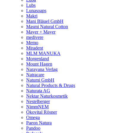
Lubs
Lunasoaps
Makri
Mani Bläuel GmbH
Masmi Natural Cotton
Mayer + Mayer
medivere
Memo
Miradent
MLM MANUKA
Morgenland
Mount Hagen
Narayana Verlag
Natracare
Natumi GmbH
Natural Products & Drugs
Naturata AG
Nektar Naturkosmetik
Nestelberger
NimmNEM
Ökovital Rösner
Omega
Paeon Natura
Pandoo