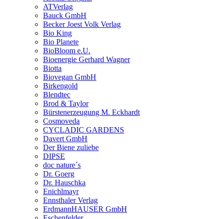
ATVerlag
Bauck GmbH
Becker Joest Volk Verlag
Bio King
Bio Planete
BioBloom e.U.
Bioenergie Gerhard Wagner
Biotta
Biovegan GmbH
Birkengold
Blendtec
Brod & Taylor
Bürstenerzeugung M. Eckhardt
Cosmoveda
CYCLADIC GARDENS
Davert GmbH
Der Biene zuliebe
DIPSE
doc nature´s
Dr. Goerg
Dr. Hauschka
Enichlmayr
Ennsthaler Verlag
ErdmannHAUSER GmbH
Eschenfelder