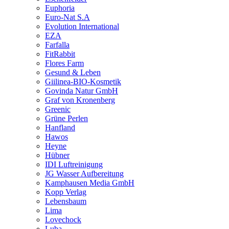
Euphoria
Euro-Nat S.A
Evolution International
EZA
Farfalla
FitRabbit
Flores Farm
Gesund & Leben
Giilinea-BIO-Kosmetik
Govinda Natur GmbH
Graf von Kronenberg
Greenic
Grüne Perlen
Hanfland
Hawos
Heyne
Hübner
IDI Luftreinigung
JG Wasser Aufbereitung
Kamphausen Media GmbH
Kopp Verlag
Lebensbaum
Lima
Lovechock
Luba