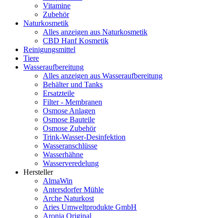
Vitamine
Zubehör
Naturkosmetik
Alles anzeigen aus Naturkosmetik
CBD Hanf Kosmetik
Reinigungsmittel
Tiere
Wasseraufbereitung
Alles anzeigen aus Wasseraufbereitung
Behälter und Tanks
Ersatzteile
Filter - Membranen
Osmose Anlagen
Osmose Bauteile
Osmose Zubehör
Trink-Wasser-Desinfektion
Wasseranschlüsse
Wasserhähne
Wasserveredelung
Hersteller
AlmaWin
Antersdorfer Mühle
Arche Naturkost
Aries Umweltprodukte GmbH
Aronia Original