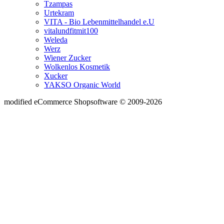
Tzampas
Urtekram
VITA - Bio Lebenmittelhandel e.U
vitalundfitmit100
Weleda
Werz
Wiener Zucker
Wolkenlos Kosmetik
Xucker
YAKSO Organic World
mod
ified eCommerce Shopsoftware © 2009-2026