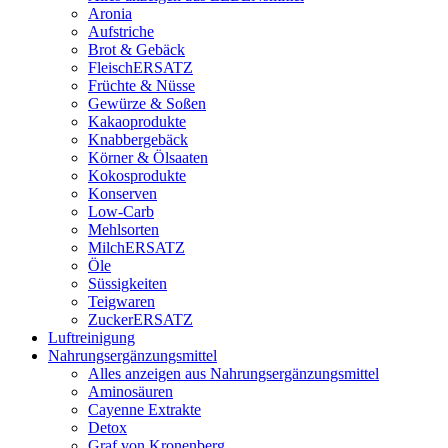
Aronia
Aufstriche
Brot & Gebäck
FleischERSATZ
Früchte & Nüsse
Gewürze & Soßen
Kakaoprodukte
Knabbergebäck
Körner & Ölsaaten
Kokosprodukte
Konserven
Low-Carb
Mehlsorten
MilchERSATZ
Öle
Süssigkeiten
Teigwaren
ZuckerERSATZ
Luftreinigung
Nahrungsergänzungsmittel
Alles anzeigen aus Nahrungsergänzungsmittel
Aminosäuren
Cayenne Extrakte
Detox
Graf von Kronenberg