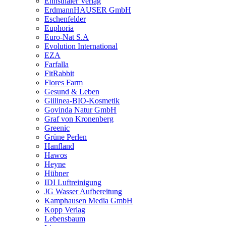
Ennsthaler Verlag
ErdmannHAUSER GmbH
Eschenfelder
Euphoria
Euro-Nat S.A
Evolution International
EZA
Farfalla
FitRabbit
Flores Farm
Gesund & Leben
Giilinea-BIO-Kosmetik
Govinda Natur GmbH
Graf von Kronenberg
Greenic
Grüne Perlen
Hanfland
Hawos
Heyne
Hübner
IDI Luftreinigung
JG Wasser Aufbereitung
Kamphausen Media GmbH
Kopp Verlag
Lebensbaum