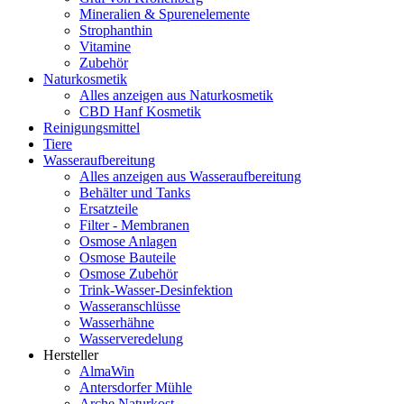
Mineralien & Spurenelemente
Strophanthin
Vitamine
Zubehör
Naturkosmetik
Alles anzeigen aus Naturkosmetik
CBD Hanf Kosmetik
Reinigungsmittel
Tiere
Wasseraufbereitung
Alles anzeigen aus Wasseraufbereitung
Behälter und Tanks
Ersatzteile
Filter - Membranen
Osmose Anlagen
Osmose Bauteile
Osmose Zubehör
Trink-Wasser-Desinfektion
Wasseranschlüsse
Wasserhähne
Wasserveredelung
Hersteller
AlmaWin
Antersdorfer Mühle
Arche Naturkost