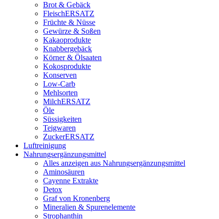
Brot & Gebäck
FleischERSATZ
Früchte & Nüsse
Gewürze & Soßen
Kakaoprodukte
Knabbergebäck
Körner & Ölsaaten
Kokosprodukte
Konserven
Low-Carb
Mehlsorten
MilchERSATZ
Öle
Süssigkeiten
Teigwaren
ZuckerERSATZ
Luftreinigung
Nahrungsergänzungsmittel
Alles anzeigen aus Nahrungsergänzungsmittel
Aminosäuren
Cayenne Extrakte
Detox
Graf von Kronenberg
Mineralien & Spurenelemente
Strophanthin