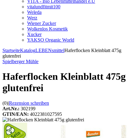
VITA - Bio Lebenmittelhandel e.U
vitalundfitmit100
Weleda
Werz
Wiener Zucker
Wolkenlos Kosmetik
Xucker
YAKSO Organic World
Startseite
Katalog
LEBENsmittel
Haferflocken Kleinblatt 475g
glutenfrei
Spielberger Mühle
Haferflocken Kleinblatt 475g
glutenfrei
(0)
|
Rezension schreiben
Art.Nr.:
302199
GTIN/EAN:
4022381027595