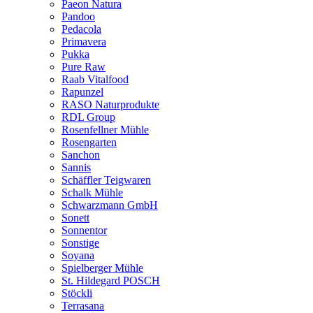
Paeon Natura
Pandoo
Pedacola
Primavera
Pukka
Pure Raw
Raab Vitalfood
Rapunzel
RASO Naturprodukte
RDL Group
Rosenfellner Mühle
Rosengarten
Sanchon
Sannis
Schäffler Teigwaren
Schalk Mühle
Schwarzmann GmbH
Sonett
Sonnentor
Sonstige
Soyana
Spielberger Mühle
St. Hildegard POSCH
Stöckli
Terrasana