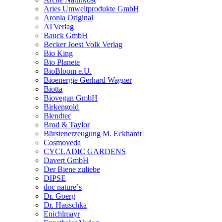
Aries Umweltprodukte GmbH
Aronia Original
ATVerlag
Bauck GmbH
Becker Joest Volk Verlag
Bio King
Bio Planete
BioBloom e.U.
Bioenergie Gerhard Wagner
Biotta
Biovegan GmbH
Birkengold
Blendtec
Brod & Taylor
Bürstenerzeugung M. Eckhardt
Cosmoveda
CYCLADIC GARDENS
Davert GmbH
Der Biene zuliebe
DIPSE
doc nature´s
Dr. Goerg
Dr. Hauschka
Enichlmayr