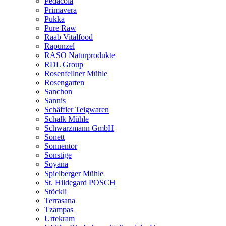
Pedacola
Primavera
Pukka
Pure Raw
Raab Vitalfood
Rapunzel
RASO Naturprodukte
RDL Group
Rosenfellner Mühle
Rosengarten
Sanchon
Sannis
Schäffler Teigwaren
Schalk Mühle
Schwarzmann GmbH
Sonett
Sonnentor
Sonstige
Soyana
Spielberger Mühle
St. Hildegard POSCH
Stöckli
Terrasana
Tzampas
Urtekram