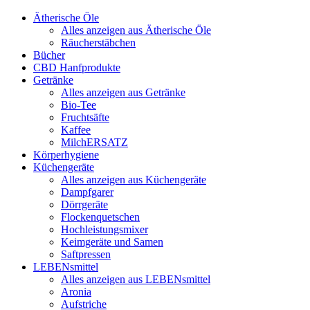
Ätherische Öle
Alles anzeigen aus Ätherische Öle
Räucherstäbchen
Bücher
CBD Hanfprodukte
Getränke
Alles anzeigen aus Getränke
Bio-Tee
Fruchtsäfte
Kaffee
MilchERSATZ
Körperhygiene
Küchengeräte
Alles anzeigen aus Küchengeräte
Dampfgarer
Dörrgeräte
Flockenquetschen
Hochleistungsmixer
Keimgeräte und Samen
Saftpressen
LEBENsmittel
Alles anzeigen aus LEBENsmittel
Aronia
Aufstriche