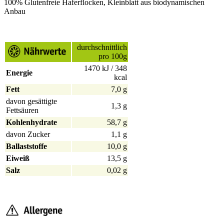
100% Glutenfreie Haferflocken, Kleinblatt aus biodynamischen
Anbau
durchschnittlich
pro 100g
1470 kJ / 348
Energie
kcal
Fett
7,0 g
davon gesättigte
1,3 g
Fettsäuren
Kohlenhydrate
58,7 g
davon Zucker
1,1 g
Ballaststoffe
10,0 g
Eiweiß
13,5 g
Salz
0,02 g