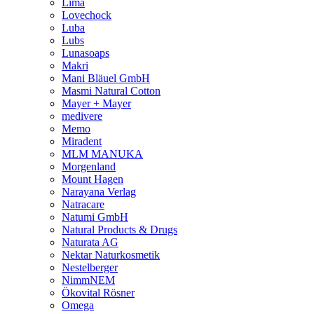
Lima
Lovechock
Luba
Lubs
Lunasoaps
Makri
Mani Bläuel GmbH
Masmi Natural Cotton
Mayer + Mayer
medivere
Memo
Miradent
MLM MANUKA
Morgenland
Mount Hagen
Narayana Verlag
Natracare
Natumi GmbH
Natural Products & Drugs
Naturata AG
Nektar Naturkosmetik
Nestelberger
NimmNEM
Ökovital Rösner
Omega