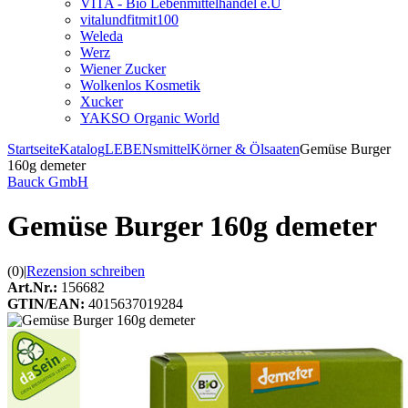
VITA - Bio Lebenmittelhandel e.U
vitalundfitmit100
Weleda
Werz
Wiener Zucker
Wolkenlos Kosmetik
Xucker
YAKSO Organic World
Startseite
Katalog
LEBENsmittel
Körner & Ölsaaten
Gemüse Burger
160g demeter
Bauck GmbH
Gemüse Burger 160g demeter
(0)
|
Rezension schreiben
Art.Nr.:
156682
GTIN/EAN:
4015637019284