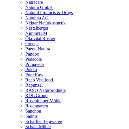
Natracare
Natumi GmbH
Natural Products & Drugs
Naturata AG
Nektar Naturkosmetik
Nestelberger
NimmNEM
Ökovital Rösner
Omega
Paeon Natura
Pandoo
Pedacola
Primavera
Pukka
Pure Raw
Raab Vitalfood
Rapunzel
RASO Naturprodukte
RDL Group
Rosenfellner Mühle
Rosengarten
Sanchon
Sannis
Schäffler Teigwaren
Schalk Mühle