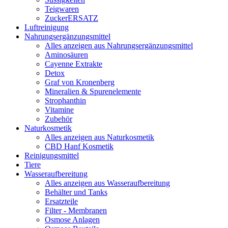
Teigwaren
ZuckerERSATZ
Luftreinigung
Nahrungsergänzungsmittel
Alles anzeigen aus Nahrungsergänzungsmittel
Aminosäuren
Cayenne Extrakte
Detox
Graf von Kronenberg
Mineralien & Spurenelemente
Strophanthin
Vitamine
Zubehör
Naturkosmetik
Alles anzeigen aus Naturkosmetik
CBD Hanf Kosmetik
Reinigungsmittel
Tiere
Wasseraufbereitung
Alles anzeigen aus Wasseraufbereitung
Behälter und Tanks
Ersatzteile
Filter - Membranen
Osmose Anlagen