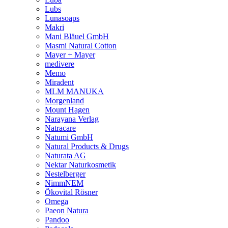
Lubs
Lunasoaps
Makri
Mani Bläuel GmbH
Masmi Natural Cotton
Mayer + Mayer
medivere
Memo
Miradent
MLM MANUKA
Morgenland
Mount Hagen
Narayana Verlag
Natracare
Natumi GmbH
Natural Products & Drugs
Naturata AG
Nektar Naturkosmetik
Nestelberger
NimmNEM
Ökovital Rösner
Omega
Paeon Natura
Pandoo