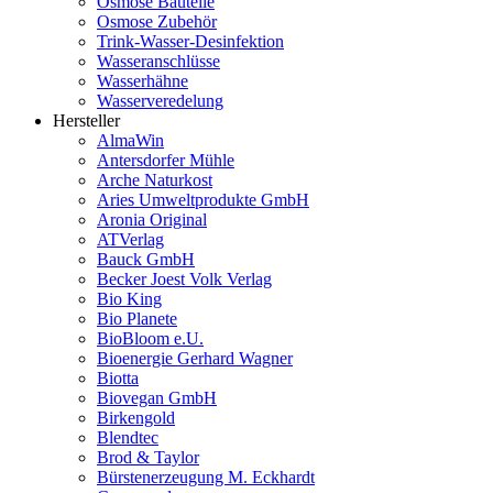
Osmose Bauteile
Osmose Zubehör
Trink-Wasser-Desinfektion
Wasseranschlüsse
Wasserhähne
Wasserveredelung
Hersteller
AlmaWin
Antersdorfer Mühle
Arche Naturkost
Aries Umweltprodukte GmbH
Aronia Original
ATVerlag
Bauck GmbH
Becker Joest Volk Verlag
Bio King
Bio Planete
BioBloom e.U.
Bioenergie Gerhard Wagner
Biotta
Biovegan GmbH
Birkengold
Blendtec
Brod & Taylor
Bürstenerzeugung M. Eckhardt