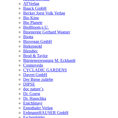
ATVerlag
Bauck GmbH
Becker Joest Volk Verlag
Bio King
Bio Planete
BioBloom e.U.
Bioenergie Gerhard Wagner
Biotta
Biovegan GmbH
Birkengold
Blendtec
Brod & Taylor
Bürstenerzeugung M. Eckhardt
Cosmoveda
CYCLADIC GARDENS
Davert GmbH
Der Biene zuliebe
DIPSE
doc nature´s
Dr. Goerg
Dr. Hauschka
Enichlmayr
Ennsthaler Verlag
ErdmannHAUSER GmbH
Eschenfelder