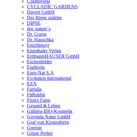
Cosmoveda
CYCLADIC GARDENS
Davert GmbH
Der Biene zuliebe
DIPSE
doc nature´s
Dr. Goerg
Dr. Hauschka
Enichlmayr
Ennsthaler Verlag
ErdmannHAUSER GmbH
Eschenfelder
Euphoria
Euro-Nat S.A
Evolution International
EZA
Farfalla
FitRabbit
Flores Farm
Gesund & Leben
Giilinea-BIO-Kosmetik
Govinda Natur GmbH
Graf von Kronenberg
Greenic
Grüne Perlen