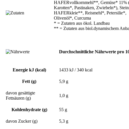
HAFERvollkornmehl**, Gemüse* 11% 
Karotten*, Pastinaken, Zwiebeln*), Stein
HAFERkleie**, Reismehl*, Petersilie*,
Olivenöl*, Curcuma
* = Zutaten aus ökol. Landbau
** = Zutaten aus biol.dynamischem Anb
Durchschnittliche Nährwerte pro 1
Energie kJ (kcal)
1433 kJ / 340 kcal
Fett (g)
5,9 g
davon gesättigte
1,0 g
Fettsäuren (g)
Kohlenhydrate (g)
55 g
davon Zucker (g)
5,3 g