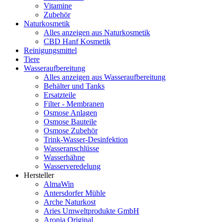
Vitamine
Zubehör
Naturkosmetik
Alles anzeigen aus Naturkosmetik
CBD Hanf Kosmetik
Reinigungsmittel
Tiere
Wasseraufbereitung
Alles anzeigen aus Wasseraufbereitung
Behälter und Tanks
Ersatzteile
Filter - Membranen
Osmose Anlagen
Osmose Bauteile
Osmose Zubehör
Trink-Wasser-Desinfektion
Wasseranschlüsse
Wasserhähne
Wasserveredelung
Hersteller
AlmaWin
Antersdorfer Mühle
Arche Naturkost
Aries Umweltprodukte GmbH
Aronia Original