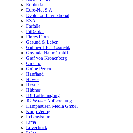
Euphoria
Euro-Nat S.A
Evolution International
EZA
Farfalla
FitRabbit
Flores Farm
Gesund & Leben
Giilinea-BIO-Kosmetik
Govinda Natur GmbH
Graf von Kronenberg
Greenic
Grüne Perlen
Hanfland
Hawos
Heyne
Hübner
IDI Luftreinigung
JG Wasser Aufbereitung
Kamphausen Media GmbH
Kopp Verlag
Lebensbaum
Lima
Lovechock
Luba