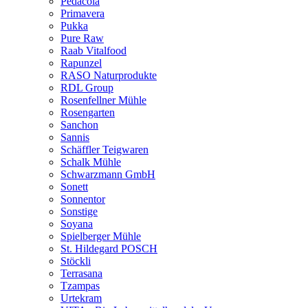
Pedacola
Primavera
Pukka
Pure Raw
Raab Vitalfood
Rapunzel
RASO Naturprodukte
RDL Group
Rosenfellner Mühle
Rosengarten
Sanchon
Sannis
Schäffler Teigwaren
Schalk Mühle
Schwarzmann GmbH
Sonett
Sonnentor
Sonstige
Soyana
Spielberger Mühle
St. Hildegard POSCH
Stöckli
Terrasana
Tzampas
Urtekram