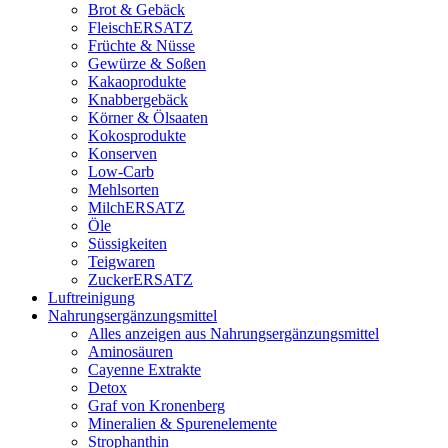
Brot & Gebäck
FleischERSATZ
Früchte & Nüsse
Gewürze & Soßen
Kakaoprodukte
Knabbergebäck
Körner & Ölsaaten
Kokosprodukte
Konserven
Low-Carb
Mehlsorten
MilchERSATZ
Öle
Süssigkeiten
Teigwaren
ZuckerERSATZ
Luftreinigung
Nahrungsergänzungsmittel
Alles anzeigen aus Nahrungsergänzungsmittel
Aminosäuren
Cayenne Extrakte
Detox
Graf von Kronenberg
Mineralien & Spurenelemente
Strophanthin