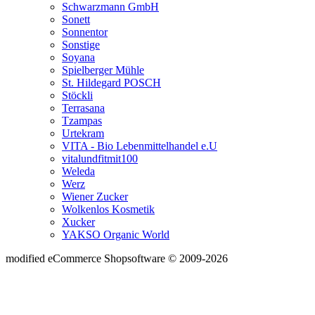
Schwarzmann GmbH
Sonett
Sonnentor
Sonstige
Soyana
Spielberger Mühle
St. Hildegard POSCH
Stöckli
Terrasana
Tzampas
Urtekram
VITA - Bio Lebenmittelhandel e.U
vitalundfitmit100
Weleda
Werz
Wiener Zucker
Wolkenlos Kosmetik
Xucker
YAKSO Organic World
mod
ified eCommerce Shopsoftware © 2009-2026