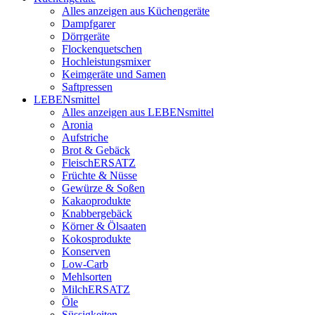
Alles anzeigen aus Küchengeräte
Dampfgarer
Dörrgeräte
Flockenquetschen
Hochleistungsmixer
Keimgeräte und Samen
Saftpressen
LEBENsmittel
Alles anzeigen aus LEBENsmittel
Aronia
Aufstriche
Brot & Gebäck
FleischERSATZ
Früchte & Nüsse
Gewürze & Soßen
Kakaoprodukte
Knabbergebäck
Körner & Ölsaaten
Kokosprodukte
Konserven
Low-Carb
Mehlsorten
MilchERSATZ
Öle
Süssigkeiten