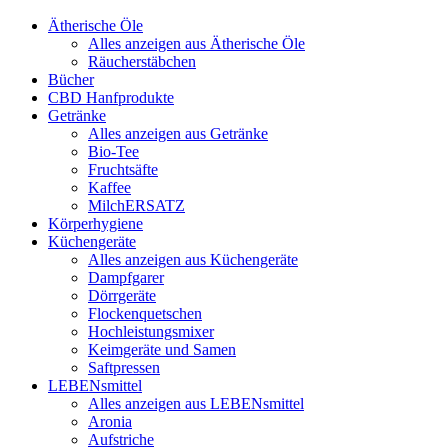
Ätherische Öle
Alles anzeigen aus Ätherische Öle
Räucherstäbchen
Bücher
CBD Hanfprodukte
Getränke
Alles anzeigen aus Getränke
Bio-Tee
Fruchtsäfte
Kaffee
MilchERSATZ
Körperhygiene
Küchengeräte
Alles anzeigen aus Küchengeräte
Dampfgarer
Dörrgeräte
Flockenquetschen
Hochleistungsmixer
Keimgeräte und Samen
Saftpressen
LEBENsmittel
Alles anzeigen aus LEBENsmittel
Aronia
Aufstriche