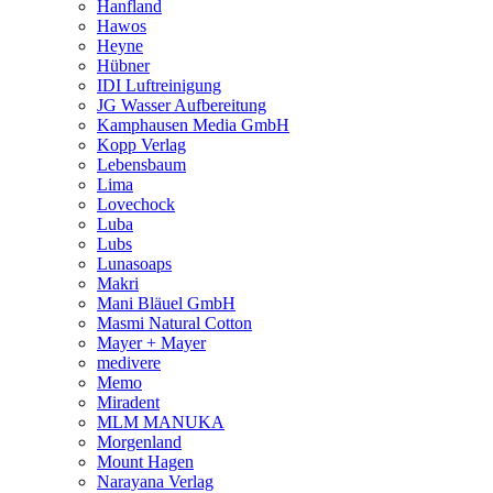
Hanfland
Hawos
Heyne
Hübner
IDI Luftreinigung
JG Wasser Aufbereitung
Kamphausen Media GmbH
Kopp Verlag
Lebensbaum
Lima
Lovechock
Luba
Lubs
Lunasoaps
Makri
Mani Bläuel GmbH
Masmi Natural Cotton
Mayer + Mayer
medivere
Memo
Miradent
MLM MANUKA
Morgenland
Mount Hagen
Narayana Verlag