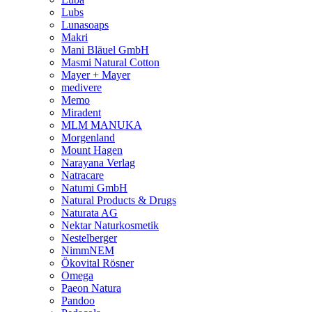
Lubs
Lunasoaps
Makri
Mani Bläuel GmbH
Masmi Natural Cotton
Mayer + Mayer
medivere
Memo
Miradent
MLM MANUKA
Morgenland
Mount Hagen
Narayana Verlag
Natracare
Natumi GmbH
Natural Products & Drugs
Naturata AG
Nektar Naturkosmetik
Nestelberger
NimmNEM
Ökovital Rösner
Omega
Paeon Natura
Pandoo