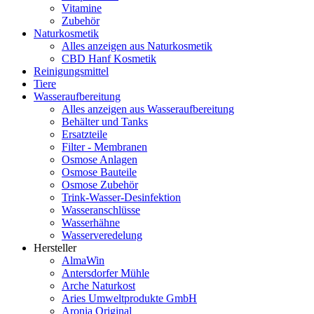
Vitamine
Zubehör
Naturkosmetik
Alles anzeigen aus Naturkosmetik
CBD Hanf Kosmetik
Reinigungsmittel
Tiere
Wasseraufbereitung
Alles anzeigen aus Wasseraufbereitung
Behälter und Tanks
Ersatzteile
Filter - Membranen
Osmose Anlagen
Osmose Bauteile
Osmose Zubehör
Trink-Wasser-Desinfektion
Wasseranschlüsse
Wasserhähne
Wasserveredelung
Hersteller
AlmaWin
Antersdorfer Mühle
Arche Naturkost
Aries Umweltprodukte GmbH
Aronia Original