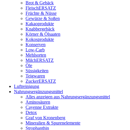
Brot & Gebäck
FleischERSATZ
Früchte & Nüsse
Gewürze & Soßen
Kakaoprodukte
Knabbergebäck
Körner & Ölsaaten
Kokosprodukte
Konserven
Low-Carb
Mehlsorten
MilchERSATZ
Öle
Süssigkeiten
Teigwaren
ZuckerERSATZ
Luftreinigung
Nahrungsergänzungsmittel
Alles anzeigen aus Nahrungsergänzungsmittel
Aminosäuren
Cayenne Extrakte
Detox
Graf von Kronenberg
Mineralien & Spurenelemente
Strophanthin