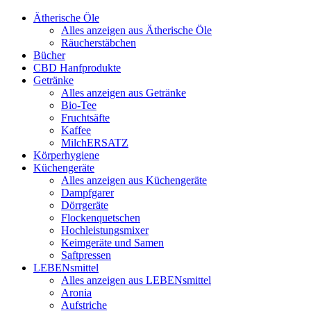
Ätherische Öle
Alles anzeigen aus Ätherische Öle
Räucherstäbchen
Bücher
CBD Hanfprodukte
Getränke
Alles anzeigen aus Getränke
Bio-Tee
Fruchtsäfte
Kaffee
MilchERSATZ
Körperhygiene
Küchengeräte
Alles anzeigen aus Küchengeräte
Dampfgarer
Dörrgeräte
Flockenquetschen
Hochleistungsmixer
Keimgeräte und Samen
Saftpressen
LEBENsmittel
Alles anzeigen aus LEBENsmittel
Aronia
Aufstriche