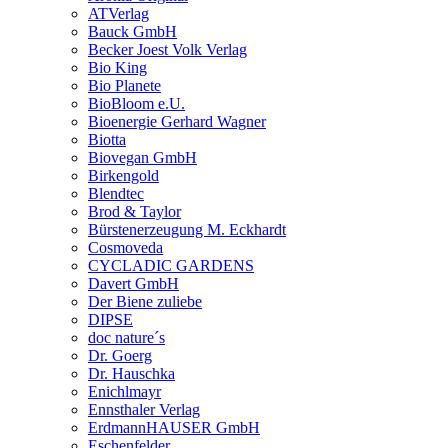
ATVerlag
Bauck GmbH
Becker Joest Volk Verlag
Bio King
Bio Planete
BioBloom e.U.
Bioenergie Gerhard Wagner
Biotta
Biovegan GmbH
Birkengold
Blendtec
Brod & Taylor
Bürstenerzeugung M. Eckhardt
Cosmoveda
CYCLADIC GARDENS
Davert GmbH
Der Biene zuliebe
DIPSE
doc nature´s
Dr. Goerg
Dr. Hauschka
Enichlmayr
Ennsthaler Verlag
ErdmannHAUSER GmbH
Eschenfelder