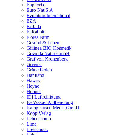
Euphoria
Euro-Nat S.A
Evolution International
EZA
Farfalla
FitRabbit
Flores Farm
Gesund & Leben
Giilinea-BIO-Kosmetik
Govinda Natur GmbH
Graf von Kronenberg
Greenic
Grüne Perlen
Hanfland
Hawos
Heyne
Hübner
IDI Luftreinigung
JG Wasser Aufbereitung
Kamphausen Media GmbH
Kopp Verlag
Lebensbaum
Lima
Lovechock
Luba