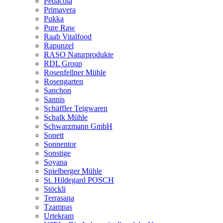
Pedacola
Primavera
Pukka
Pure Raw
Raab Vitalfood
Rapunzel
RASO Naturprodukte
RDL Group
Rosenfellner Mühle
Rosengarten
Sanchon
Sannis
Schäffler Teigwaren
Schalk Mühle
Schwarzmann GmbH
Sonett
Sonnentor
Sonstige
Soyana
Spielberger Mühle
St. Hildegard POSCH
Stöckli
Terrasana
Tzampas
Urtekram