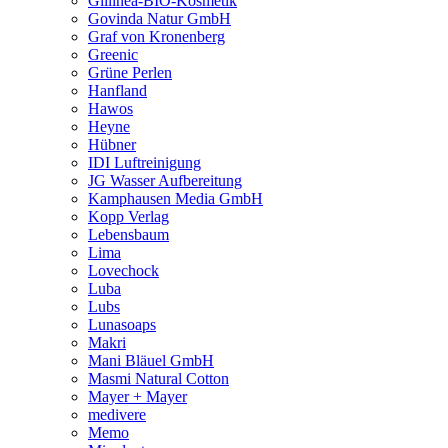
Giilinea-BIO-Kosmetik
Govinda Natur GmbH
Graf von Kronenberg
Greenic
Grüne Perlen
Hanfland
Hawos
Heyne
Hübner
IDI Luftreinigung
JG Wasser Aufbereitung
Kamphausen Media GmbH
Kopp Verlag
Lebensbaum
Lima
Lovechock
Luba
Lubs
Lunasoaps
Makri
Mani Bläuel GmbH
Masmi Natural Cotton
Mayer + Mayer
medivere
Memo