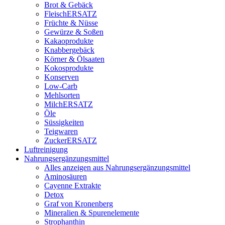
Brot & Gebäck
FleischERSATZ
Früchte & Nüsse
Gewürze & Soßen
Kakaoprodukte
Knabbergebäck
Körner & Ölsaaten
Kokosprodukte
Konserven
Low-Carb
Mehlsorten
MilchERSATZ
Öle
Süssigkeiten
Teigwaren
ZuckerERSATZ
Luftreinigung
Nahrungsergänzungsmittel
Alles anzeigen aus Nahrungsergänzungsmittel
Aminosäuren
Cayenne Extrakte
Detox
Graf von Kronenberg
Mineralien & Spurenelemente
Strophanthin