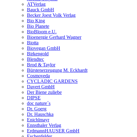
ATVerlag
Bauck GmbH
Becker Joest Volk Verlag
Bio King
Bio Planete
BioBloom e.U.
Bioenergie Gerhard Wagner
Biotta
Biovegan GmbH
Birkengold
Blendtec
Brod & Taylor
Bürstenerzeugung M. Eckhardt
Cosmoveda
CYCLADIC GARDENS
Davert GmbH
Der Biene zuliebe
DIPSE
doc nature´s
Dr. Goerg
Dr. Hauschka
Enichlmayr
Ennsthaler Verlag
ErdmannHAUSER GmbH
Eschenfelder