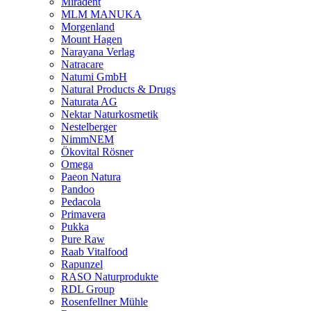
Miradent
MLM MANUKA
Morgenland
Mount Hagen
Narayana Verlag
Natracare
Natumi GmbH
Natural Products & Drugs
Naturata AG
Nektar Naturkosmetik
Nestelberger
NimmNEM
Ökovital Rösner
Omega
Paeon Natura
Pandoo
Pedacola
Primavera
Pukka
Pure Raw
Raab Vitalfood
Rapunzel
RASO Naturprodukte
RDL Group
Rosenfellner Mühle