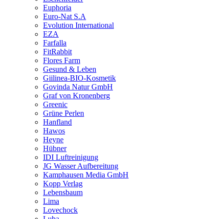
Euphoria
Euro-Nat S.A
Evolution International
EZA
Farfalla
FitRabbit
Flores Farm
Gesund & Leben
Giilinea-BIO-Kosmetik
Govinda Natur GmbH
Graf von Kronenberg
Greenic
Grüne Perlen
Hanfland
Hawos
Heyne
Hübner
IDI Luftreinigung
JG Wasser Aufbereitung
Kamphausen Media GmbH
Kopp Verlag
Lebensbaum
Lima
Lovechock
Luba