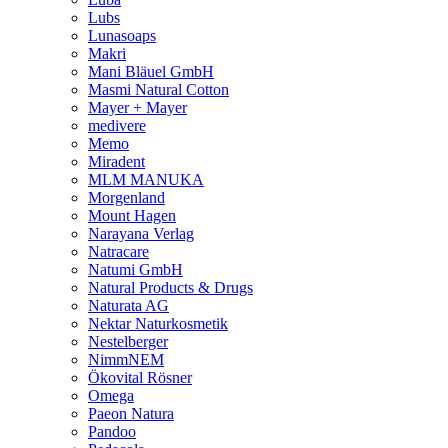
Lubs
Lunasoaps
Makri
Mani Bläuel GmbH
Masmi Natural Cotton
Mayer + Mayer
medivere
Memo
Miradent
MLM MANUKA
Morgenland
Mount Hagen
Narayana Verlag
Natracare
Natumi GmbH
Natural Products & Drugs
Naturata AG
Nektar Naturkosmetik
Nestelberger
NimmNEM
Ökovital Rösner
Omega
Paeon Natura
Pandoo