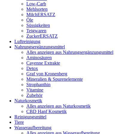
Low-Carb
Mehlsorten
MilchERSATZ
Öle
Süssigkeiten
Teigwaren
ZuckerERSATZ
Luftreinigung
Nahrungsergänzungsmittel
Alles anzeigen aus Nahrungsergänzungsmittel
Aminosäuren
Cayenne Extrakte
Detox
Graf von Kronenberg
Mineralien & Spurenelemente
Strophanthin
Vitamine
Zubehör
Naturkosmetik
Alles anzeigen aus Naturkosmetik
CBD Hanf Kosmetik
Reinigungsmittel
Tiere
Wasseraufbereitung
Alles anzeigen aus Wasseraufbereitung