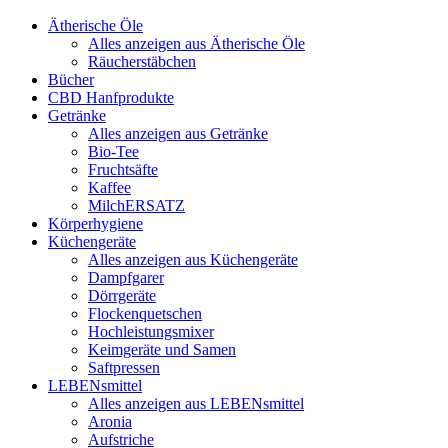
Ätherische Öle
Alles anzeigen aus Ätherische Öle
Räucherstäbchen
Bücher
CBD Hanfprodukte
Getränke
Alles anzeigen aus Getränke
Bio-Tee
Fruchtsäfte
Kaffee
MilchERSATZ
Körperhygiene
Küchengeräte
Alles anzeigen aus Küchengeräte
Dampfgarer
Dörrgeräte
Flockenquetschen
Hochleistungsmixer
Keimgeräte und Samen
Saftpressen
LEBENsmittel
Alles anzeigen aus LEBENsmittel
Aronia
Aufstriche