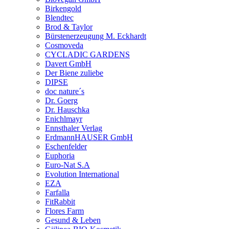
Birkengold
Blendtec
Brod & Taylor
Bürstenerzeugung M. Eckhardt
Cosmoveda
CYCLADIC GARDENS
Davert GmbH
Der Biene zuliebe
DIPSE
doc nature´s
Dr. Goerg
Dr. Hauschka
Enichlmayr
Ennsthaler Verlag
ErdmannHAUSER GmbH
Eschenfelder
Euphoria
Euro-Nat S.A
Evolution International
EZA
Farfalla
FitRabbit
Flores Farm
Gesund & Leben