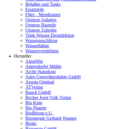
Behälter und Tanks
Ersatzteile
Filter - Membranen
Osmose Anlagen
Osmose Bauteile
Osmose Zubehör
Trink-Wasser-Desinfektion
Wasseranschlüsse
Wasserhähne
Wasserveredelung
Hersteller
AlmaWin
Antersdorfer Mühle
Arche Naturkost
Aries Umweltprodukte GmbH
Aronia Original
ATVerlag
Bauck GmbH
Becker Joest Volk Verlag
Bio King
Bio Planete
BioBloom e.U.
Bioenergie Gerhard Wagner
Biotta
Biovegan GmbH