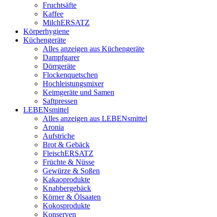
Fruchtsäfte
Kaffee
MilchERSATZ
Körperhygiene
Küchengeräte
Alles anzeigen aus Küchengeräte
Dampfgarer
Dörrgeräte
Flockenquetschen
Hochleistungsmixer
Keimgeräte und Samen
Saftpressen
LEBENsmittel
Alles anzeigen aus LEBENsmittel
Aronia
Aufstriche
Brot & Gebäck
FleischERSATZ
Früchte & Nüsse
Gewürze & Soßen
Kakaoprodukte
Knabbergebäck
Körner & Ölsaaten
Kokosprodukte
Konserven