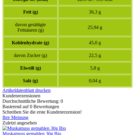
Fett (g)
36,3 g
davon gesättigte
25,94 g
Fettsäuren (g)
Kohlenhydrate (g)
45,0 g
davon Zucker (g)
22,5 g
Eiweiß (g)
5,8 g
Salz (g)
0,04 g
Artikeldatenblatt drucken
Kundenrezensionen
Durchschnittliche Bewertung: 0
Basierend auf 0 Bewertungen
Schreiben Sie die erste Kundenrezension!
Ihre Meinung
Zuletzt angesehen
Muskatnuss gemahlen 30g Bio