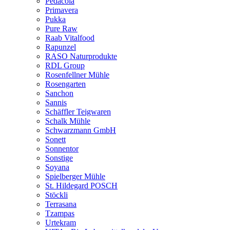
Pedacola
Primavera
Pukka
Pure Raw
Raab Vitalfood
Rapunzel
RASO Naturprodukte
RDL Group
Rosenfellner Mühle
Rosengarten
Sanchon
Sannis
Schäffler Teigwaren
Schalk Mühle
Schwarzmann GmbH
Sonett
Sonnentor
Sonstige
Soyana
Spielberger Mühle
St. Hildegard POSCH
Stöckli
Terrasana
Tzampas
Urtekram