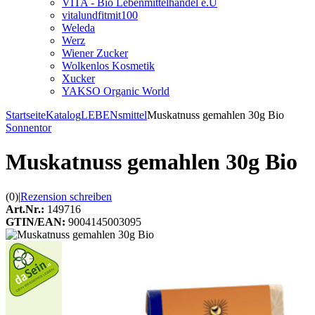
VITA - Bio Lebenmittelhandel e.U
vitalundfitmit100
Weleda
Werz
Wiener Zucker
Wolkenlos Kosmetik
Xucker
YAKSO Organic World
Startseite
Katalog
LEBENsmittel
Muskatnuss gemahlen 30g Bio
Sonnentor
Muskatnuss gemahlen 30g Bio
(0)
|
Rezension schreiben
Art.Nr.:
149716
GTIN/EAN:
9004145003095