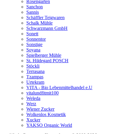
Rosengarten
Sanchon
Sannis
Schäffler Teigwaren
Schalk Mühle
Schwarzmann GmbH
Sonett
Sonnentor
Sonstige
Soyana
Spielberger Mühle
St. Hildegard POSCH
Stöckli
Terrasana
Tzampas
Urtekram
VITA - Bio Lebenmittelhandel e.U
vitalundfitmit100
Weleda
Werz
Wiener Zucker
Wolkenlos Kosmetik
Xucker
YAKSO Organic World