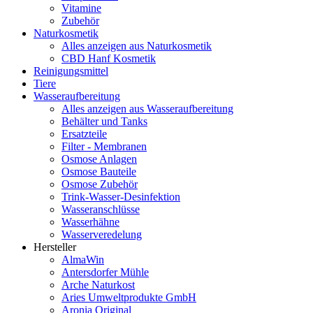
Vitamine
Zubehör
Naturkosmetik
Alles anzeigen aus Naturkosmetik
CBD Hanf Kosmetik
Reinigungsmittel
Tiere
Wasseraufbereitung
Alles anzeigen aus Wasseraufbereitung
Behälter und Tanks
Ersatzteile
Filter - Membranen
Osmose Anlagen
Osmose Bauteile
Osmose Zubehör
Trink-Wasser-Desinfektion
Wasseranschlüsse
Wasserhähne
Wasserveredelung
Hersteller
AlmaWin
Antersdorfer Mühle
Arche Naturkost
Aries Umweltprodukte GmbH
Aronia Original