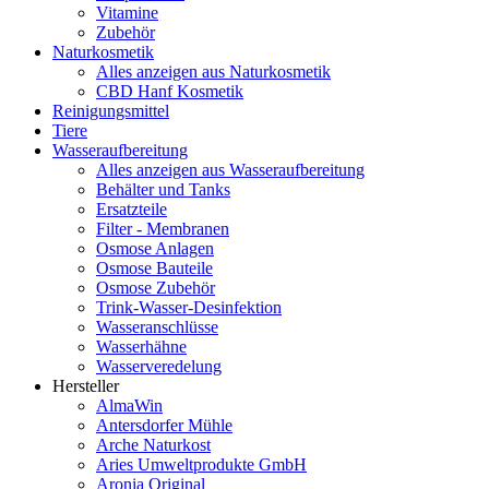
Vitamine
Zubehör
Naturkosmetik
Alles anzeigen aus Naturkosmetik
CBD Hanf Kosmetik
Reinigungsmittel
Tiere
Wasseraufbereitung
Alles anzeigen aus Wasseraufbereitung
Behälter und Tanks
Ersatzteile
Filter - Membranen
Osmose Anlagen
Osmose Bauteile
Osmose Zubehör
Trink-Wasser-Desinfektion
Wasseranschlüsse
Wasserhähne
Wasserveredelung
Hersteller
AlmaWin
Antersdorfer Mühle
Arche Naturkost
Aries Umweltprodukte GmbH
Aronia Original