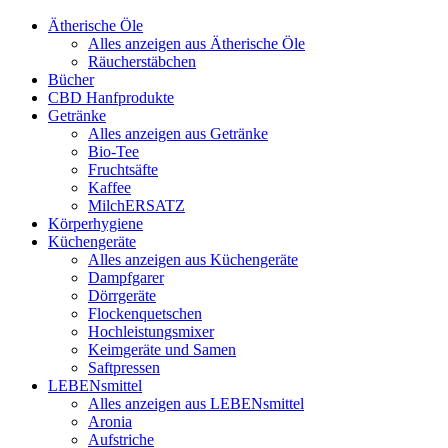
Ätherische Öle
Alles anzeigen aus Ätherische Öle
Räucherstäbchen
Bücher
CBD Hanfprodukte
Getränke
Alles anzeigen aus Getränke
Bio-Tee
Fruchtsäfte
Kaffee
MilchERSATZ
Körperhygiene
Küchengeräte
Alles anzeigen aus Küchengeräte
Dampfgarer
Dörrgeräte
Flockenquetschen
Hochleistungsmixer
Keimgeräte und Samen
Saftpressen
LEBENsmittel
Alles anzeigen aus LEBENsmittel
Aronia
Aufstriche