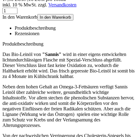
inkl. 10 % MwSt. zzgl.
Versandkosten
In den Warenkorb
In den Warenkorb
Produktbeschreibung
Rezensionen
Produktbeschreibung
Das Bio-Leinöl von
"Sannis"
wird in einer eigens entwickelten
lichtundurchlässigen Flasche mit Spezial-Verschluss abgefüllt.
Dieser Verschluss lässt fast keine Oxidation zu, wodurch die
Haltbarkeit erhöht wird. Das frisch gepresste Bio-Leinöl ist somit bis
zu 4 Monate im Kühlschrank haltbar.
Neben dem hohen Gehalt an Omega-3-Fettsäuren verfügt Sannis
Leinöl über zahlreiche weitere, gesundheitlich wichtige
Inhaltsstoffe. Vor allem stechen die phenolischen Substanzen hervor,
die anti-oxidativ wirken und somit die Körperzellen vor den
negativen Einflüssen der freien Radikalen schützen. Aber auch die
Lignane (Wirkung wie das Östrogen) spielen eine wichtige Rolle
zum Schutz vor Krebs und der Verlangsamung des
Alterungsprozesses.
Von der nachweislichen Verringerung des Cholesterin-Spiegels bis