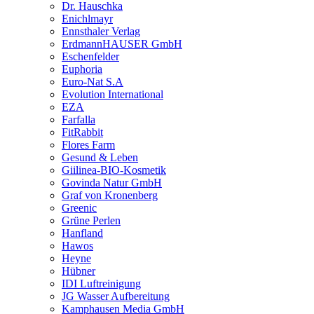
Dr. Hauschka
Enichlmayr
Ennsthaler Verlag
ErdmannHAUSER GmbH
Eschenfelder
Euphoria
Euro-Nat S.A
Evolution International
EZA
Farfalla
FitRabbit
Flores Farm
Gesund & Leben
Giilinea-BIO-Kosmetik
Govinda Natur GmbH
Graf von Kronenberg
Greenic
Grüne Perlen
Hanfland
Hawos
Heyne
Hübner
IDI Luftreinigung
JG Wasser Aufbereitung
Kamphausen Media GmbH