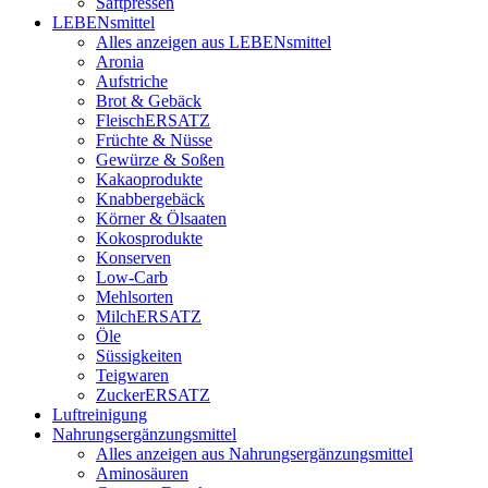
Saftpressen
LEBENsmittel
Alles anzeigen aus LEBENsmittel
Aronia
Aufstriche
Brot & Gebäck
FleischERSATZ
Früchte & Nüsse
Gewürze & Soßen
Kakaoprodukte
Knabbergebäck
Körner & Ölsaaten
Kokosprodukte
Konserven
Low-Carb
Mehlsorten
MilchERSATZ
Öle
Süssigkeiten
Teigwaren
ZuckerERSATZ
Luftreinigung
Nahrungsergänzungsmittel
Alles anzeigen aus Nahrungsergänzungsmittel
Aminosäuren