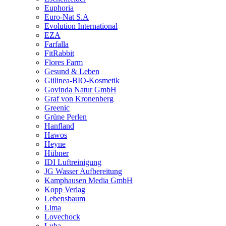
Euphoria
Euro-Nat S.A
Evolution International
EZA
Farfalla
FitRabbit
Flores Farm
Gesund & Leben
Giilinea-BIO-Kosmetik
Govinda Natur GmbH
Graf von Kronenberg
Greenic
Grüne Perlen
Hanfland
Hawos
Heyne
Hübner
IDI Luftreinigung
JG Wasser Aufbereitung
Kamphausen Media GmbH
Kopp Verlag
Lebensbaum
Lima
Lovechock
Luba