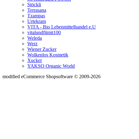
Stöckli
Terrasana
Tzampas
Urtekram
VITA - Bio Lebenmittelhandel e.U
vitalundfitmit100
Weleda
Werz
Wiener Zucker
Wolkenlos Kosmetik
Xucker
YAKSO Organic World
mod
ified eCommerce Shopsoftware © 2009-2026