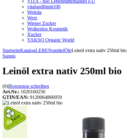
VITA - Bio Lebenmittelhandel e.U
vitalundfitmit100
Weleda
Werz
Wiener Zucker
Wolkenlos Kosmetik
Xucker
YAKSO Organic World
Startseite
Katalog
LEBENsmittel
Öle
Leinöl extra nativ 250ml bio
Sannis
Leinöl extra nativ 250ml bio
(0)
|
Rezension schreiben
Art.Nr.:
1020160250
GTIN/EAN:
9120064860059