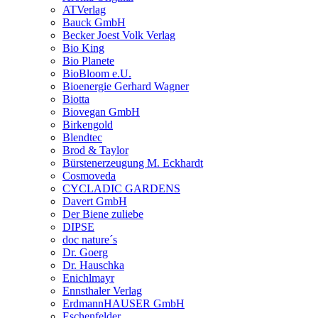
ATVerlag
Bauck GmbH
Becker Joest Volk Verlag
Bio King
Bio Planete
BioBloom e.U.
Bioenergie Gerhard Wagner
Biotta
Biovegan GmbH
Birkengold
Blendtec
Brod & Taylor
Bürstenerzeugung M. Eckhardt
Cosmoveda
CYCLADIC GARDENS
Davert GmbH
Der Biene zuliebe
DIPSE
doc nature´s
Dr. Goerg
Dr. Hauschka
Enichlmayr
Ennsthaler Verlag
ErdmannHAUSER GmbH
Eschenfelder