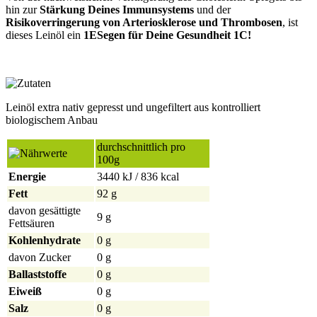
hin zur
Stärkung Deines Immunsystems
und der
Risikoverringerung von Arteriosklerose und Thrombosen
, ist
dieses Leinöl ein
1ESegen für Deine Gesundheit 1C!
Leinöl extra nativ gepresst und ungefiltert aus kontrolliert
biologischem Anbau
durchschnittlich pro
100g
Energie
3440 kJ / 836 kcal
Fett
92 g
davon gesättigte
9 g
Fettsäuren
Kohlenhydrate
0 g
davon Zucker
0 g
Ballaststoffe
0 g
Eiweiß
0 g
Salz
0 g