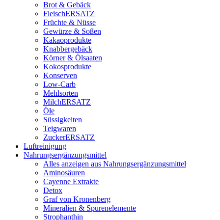
Brot & Gebäck
FleischERSATZ
Früchte & Nüsse
Gewürze & Soßen
Kakaoprodukte
Knabbergebäck
Körner & Ölsaaten
Kokosprodukte
Konserven
Low-Carb
Mehlsorten
MilchERSATZ
Öle
Süssigkeiten
Teigwaren
ZuckerERSATZ
Luftreinigung
Nahrungsergänzungsmittel
Alles anzeigen aus Nahrungsergänzungsmittel
Aminosäuren
Cayenne Extrakte
Detox
Graf von Kronenberg
Mineralien & Spurenelemente
Strophanthin