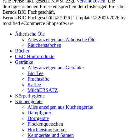
Alle Preise inkl. gesetzl. MwSt. zzgl.
Versandkosten
. Die
durchgestrichenen Preise entsprechen dem bisherigen Preis bei
Bernds BIO Fachgeschäft.
Bernds BIO Fachgeschäft © 2026 | Template © 2009-2026 by
modified eCommerce Shopsoftware
Ätherische Öle
Alles anzeigen aus Ätherische Öle
Räucherstäbchen
Bücher
CBD Hanfprodukte
Getränke
Alles anzeigen aus Getränke
Bio-Tee
Fruchtsäfte
Kaffee
MilchERSATZ
Körperhygiene
Küchengeräte
Alles anzeigen aus Küchengeräte
Dampfgarer
Dörrgeräte
Flockenquetschen
Hochleistungsmixer
Keimgeräte und Samen