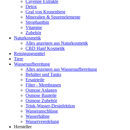
Cayenne Extrakte
Detox
Graf von Kronenberg
Mineralien & Spurenelemente
Strophanthin
Vitamine
Zubehör
Naturkosmetik
Alles anzeigen aus Naturkosmetik
CBD Hanf Kosmetik
Reinigungsmittel
Tiere
Wasseraufbereitung
Alles anzeigen aus Wasseraufbereitung
Behälter und Tanks
Ersatzteile
Filter - Membranen
Osmose Anlagen
Osmose Bauteile
Osmose Zubehör
Trink-Wasser-Desinfektion
Wasseranschlüsse
Wasserhähne
Wasserveredelung
Hersteller