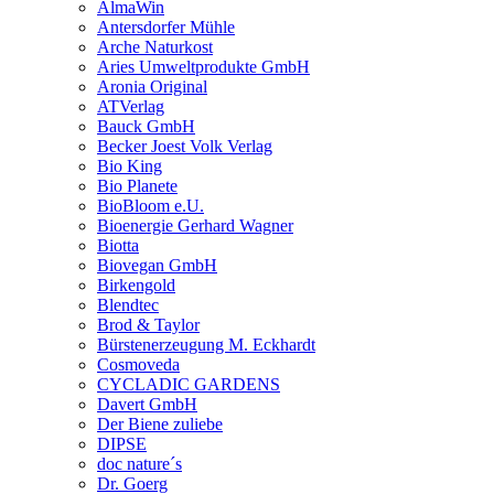
AlmaWin
Antersdorfer Mühle
Arche Naturkost
Aries Umweltprodukte GmbH
Aronia Original
ATVerlag
Bauck GmbH
Becker Joest Volk Verlag
Bio King
Bio Planete
BioBloom e.U.
Bioenergie Gerhard Wagner
Biotta
Biovegan GmbH
Birkengold
Blendtec
Brod & Taylor
Bürstenerzeugung M. Eckhardt
Cosmoveda
CYCLADIC GARDENS
Davert GmbH
Der Biene zuliebe
DIPSE
doc nature´s
Dr. Goerg