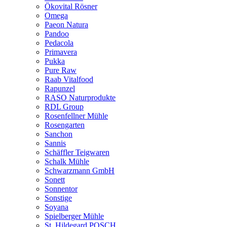
Ökovital Rösner
Omega
Paeon Natura
Pandoo
Pedacola
Primavera
Pukka
Pure Raw
Raab Vitalfood
Rapunzel
RASO Naturprodukte
RDL Group
Rosenfellner Mühle
Rosengarten
Sanchon
Sannis
Schäffler Teigwaren
Schalk Mühle
Schwarzmann GmbH
Sonett
Sonnentor
Sonstige
Soyana
Spielberger Mühle
St. Hildegard POSCH