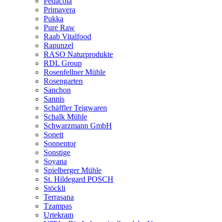
Pedacola
Primavera
Pukka
Pure Raw
Raab Vitalfood
Rapunzel
RASO Naturprodukte
RDL Group
Rosenfellner Mühle
Rosengarten
Sanchon
Sannis
Schäffler Teigwaren
Schalk Mühle
Schwarzmann GmbH
Sonett
Sonnentor
Sonstige
Soyana
Spielberger Mühle
St. Hildegard POSCH
Stöckli
Terrasana
Tzampas
Urtekram