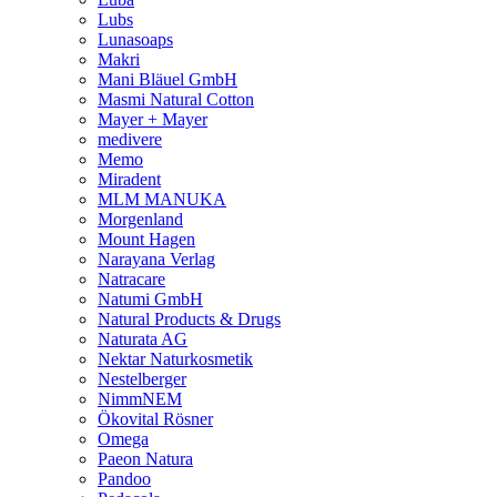
Lubs
Lunasoaps
Makri
Mani Bläuel GmbH
Masmi Natural Cotton
Mayer + Mayer
medivere
Memo
Miradent
MLM MANUKA
Morgenland
Mount Hagen
Narayana Verlag
Natracare
Natumi GmbH
Natural Products & Drugs
Naturata AG
Nektar Naturkosmetik
Nestelberger
NimmNEM
Ökovital Rösner
Omega
Paeon Natura
Pandoo