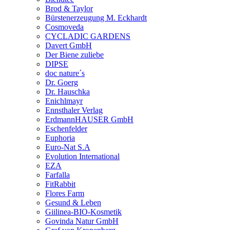
Brod & Taylor
Bürstenerzeugung M. Eckhardt
Cosmoveda
CYCLADIC GARDENS
Davert GmbH
Der Biene zuliebe
DIPSE
doc nature´s
Dr. Goerg
Dr. Hauschka
Enichlmayr
Ennsthaler Verlag
ErdmannHAUSER GmbH
Eschenfelder
Euphoria
Euro-Nat S.A
Evolution International
EZA
Farfalla
FitRabbit
Flores Farm
Gesund & Leben
Giilinea-BIO-Kosmetik
Govinda Natur GmbH