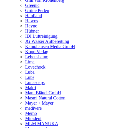
Graf von Kronenberg
Greenic
Grüne Perlen
Hanfland
Hawos
Heyne
Hübner
IDI Luftreinigung
JG Wasser Aufbereitung
Kamphausen Media GmbH
Kopp Verlag
Lebensbaum
Lima
Lovechock
Luba
Lubs
Lunasoaps
Makri
Mani Bläuel GmbH
Masmi Natural Cotton
Mayer + Mayer
medivere
Memo
Miradent
MLM MANUKA