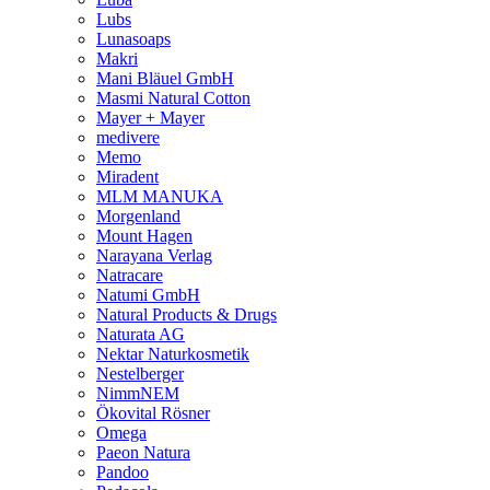
Lubs
Lunasoaps
Makri
Mani Bläuel GmbH
Masmi Natural Cotton
Mayer + Mayer
medivere
Memo
Miradent
MLM MANUKA
Morgenland
Mount Hagen
Narayana Verlag
Natracare
Natumi GmbH
Natural Products & Drugs
Naturata AG
Nektar Naturkosmetik
Nestelberger
NimmNEM
Ökovital Rösner
Omega
Paeon Natura
Pandoo