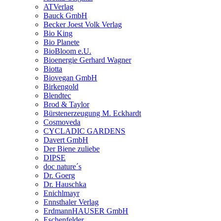
ATVerlag
Bauck GmbH
Becker Joest Volk Verlag
Bio King
Bio Planete
BioBloom e.U.
Bioenergie Gerhard Wagner
Biotta
Biovegan GmbH
Birkengold
Blendtec
Brod & Taylor
Bürstenerzeugung M. Eckhardt
Cosmoveda
CYCLADIC GARDENS
Davert GmbH
Der Biene zuliebe
DIPSE
doc nature´s
Dr. Goerg
Dr. Hauschka
Enichlmayr
Ennsthaler Verlag
ErdmannHAUSER GmbH
Eschenfelder