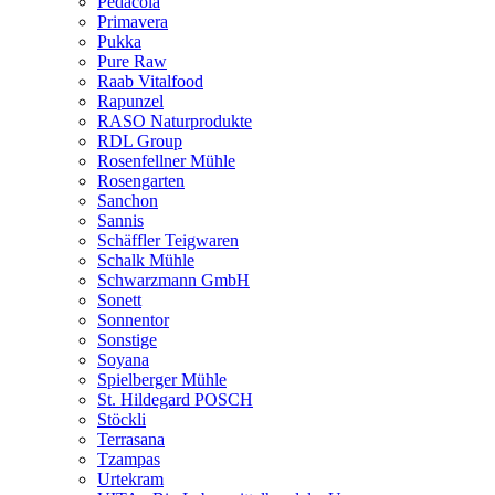
Pedacola
Primavera
Pukka
Pure Raw
Raab Vitalfood
Rapunzel
RASO Naturprodukte
RDL Group
Rosenfellner Mühle
Rosengarten
Sanchon
Sannis
Schäffler Teigwaren
Schalk Mühle
Schwarzmann GmbH
Sonett
Sonnentor
Sonstige
Soyana
Spielberger Mühle
St. Hildegard POSCH
Stöckli
Terrasana
Tzampas
Urtekram