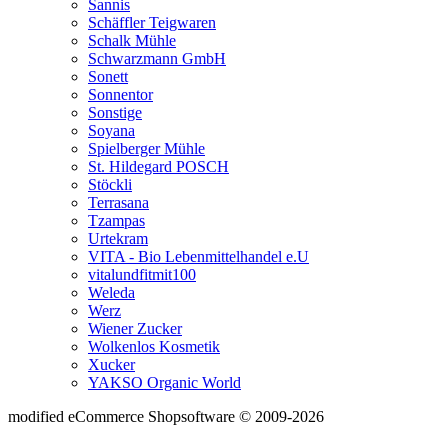
Sannis
Schäffler Teigwaren
Schalk Mühle
Schwarzmann GmbH
Sonett
Sonnentor
Sonstige
Soyana
Spielberger Mühle
St. Hildegard POSCH
Stöckli
Terrasana
Tzampas
Urtekram
VITA - Bio Lebenmittelhandel e.U
vitalundfitmit100
Weleda
Werz
Wiener Zucker
Wolkenlos Kosmetik
Xucker
YAKSO Organic World
mod
ified eCommerce Shopsoftware © 2009-2026