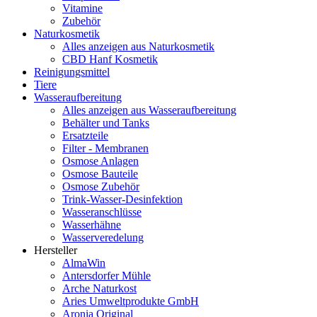
Vitamine
Zubehör
Naturkosmetik
Alles anzeigen aus Naturkosmetik
CBD Hanf Kosmetik
Reinigungsmittel
Tiere
Wasseraufbereitung
Alles anzeigen aus Wasseraufbereitung
Behälter und Tanks
Ersatzteile
Filter - Membranen
Osmose Anlagen
Osmose Bauteile
Osmose Zubehör
Trink-Wasser-Desinfektion
Wasseranschlüsse
Wasserhähne
Wasserveredelung
Hersteller
AlmaWin
Antersdorfer Mühle
Arche Naturkost
Aries Umweltprodukte GmbH
Aronia Original