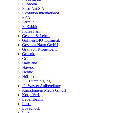
Euphoria
Euro-Nat S.A
Evolution International
EZA
Farfalla
FitRabbit
Flores Farm
Gesund & Leben
Giilinea-BIO-Kosmetik
Govinda Natur GmbH
Graf von Kronenberg
Greenic
Grüne Perlen
Hanfland
Hawos
Heyne
Hübner
IDI Luftreinigung
JG Wasser Aufbereitung
Kamphausen Media GmbH
Kopp Verlag
Lebensbaum
Lima
Lovechock
Luba