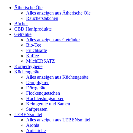
Ätherische Öle
Alles anzeigen aus Ätherische Öle
Räucherstäbchen
Bücher
CBD Hanfprodukte
Getränke
Alles anzeigen aus Getränke
Bio-Tee
Fruchtsäfte
Kaffee
MilchERSATZ
Körperhygiene
Küchengeräte
Alles anzeigen aus Küchengeräte
Dampfgarer
Dörrgeräte
Flockenquetschen
Hochleistungsmixer
Keimgeräte und Samen
Saftpressen
LEBENsmittel
Alles anzeigen aus LEBENsmittel
Aronia
Aufstriche