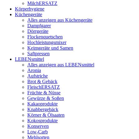
MilchERSATZ
Körperhygiene
Küchengeräte
Alles anzeigen aus Küchengeräte
Dampfgarer
Dörrgeräte
Flockenquetschen
Hochleistungsmixer
Keimgeräte und Samen
Saftpressen
LEBENsmittel
Alles anzeigen aus LEBENsmittel
Aronia
Aufstriche
Brot & Gebäck
FleischERSATZ
Früchte & Nüsse
Gewürze & Soßen
Kakaoprodukte
Knabbergebäck
Körner & Ölsaaten
Kokosprodukte
Konserven
Low-Carb
Mehlsorten