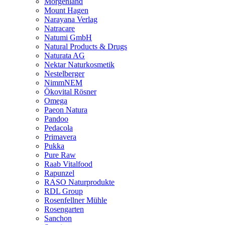
Morgenland
Mount Hagen
Narayana Verlag
Natracare
Natumi GmbH
Natural Products & Drugs
Naturata AG
Nektar Naturkosmetik
Nestelberger
NimmNEM
Ökovital Rösner
Omega
Paeon Natura
Pandoo
Pedacola
Primavera
Pukka
Pure Raw
Raab Vitalfood
Rapunzel
RASO Naturprodukte
RDL Group
Rosenfellner Mühle
Rosengarten
Sanchon