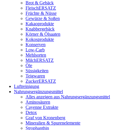
Brot & Gebäck
FleischERSATZ
Früchte & Nüsse
Gewürze & Soßen
Kakaoprodukte
Knabbergebäck
Körner & Ölsaaten
Kokosprodukte
Konserven
Low-Carb
Mehlsorten
MilchERSATZ
Öle
Süssigkeiten
Teigwaren
ZuckerERSATZ
Luftreinigung
Nahrungsergänzungsmittel
Alles anzeigen aus Nahrungsergänzungsmittel
Aminosäuren
Cayenne Extrakte
Detox
Graf von Kronenberg
Mineralien & Spurenelemente
Strophanthin