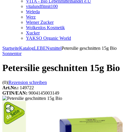
VITA - Bio Lebenmittelhandel e.U
vitalundfitmit100
Weleda
Werz
Wiener Zucker
Wolkenlos Kosmetik
Xucker
YAKSO Organic World
Startseite
Katalog
LEBENsmittel
Petersilie geschnitten 15g Bio
Sonnentor
Petersilie geschnitten 15g Bio
(0)
|
Rezension schreiben
Art.Nr.:
149722
GTIN/EAN:
9004145003149