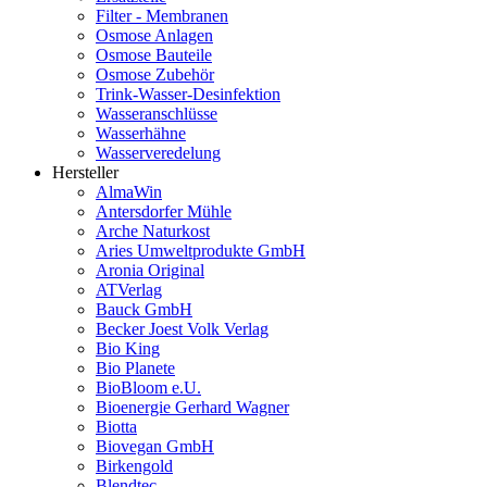
Filter - Membranen
Osmose Anlagen
Osmose Bauteile
Osmose Zubehör
Trink-Wasser-Desinfektion
Wasseranschlüsse
Wasserhähne
Wasserveredelung
Hersteller
AlmaWin
Antersdorfer Mühle
Arche Naturkost
Aries Umweltprodukte GmbH
Aronia Original
ATVerlag
Bauck GmbH
Becker Joest Volk Verlag
Bio King
Bio Planete
BioBloom e.U.
Bioenergie Gerhard Wagner
Biotta
Biovegan GmbH
Birkengold
Blendtec