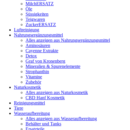
MilchERSATZ
Öle
Süssigkeiten
Teigwaren
ZuckerERSATZ
Luftreinigung
Nahrungsergänzungsmittel
Alles anzeigen aus Nahrungsergänzungsmittel
Aminosäuren
Cayenne Extrakte
Detox
Graf von Kronenberg
Mineralien & Spurenelemente
Strophanthin
Vitamine
Zubehör
Naturkosmetik
Alles anzeigen aus Naturkosmetik
CBD Hanf Kosmetik
Reinigungsmittel
Tiere
Wasseraufbereitung
Alles anzeigen aus Wasseraufbereitung
Behälter und Tanks
Ersatzteile