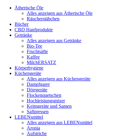
Ätherische Öle
Alles anzeigen aus Ätherische Öle
Räucherstäbchen
Bücher
CBD Hanfprodukte
Getränke
Alles anzeigen aus Getränke
Bio-Tee
Fruchtsäfte
Kaffee
MilchERSATZ
Körperhygiene
Küchengeräte
Alles anzeigen aus Küchengeräte
Dampfgarer
Dörrgeräte
Flockenquetschen
Hochleistungsmixer
Keimgeräte und Samen
Saftpressen
LEBENsmittel
Alles anzeigen aus LEBENsmittel
Aronia
Aufstriche