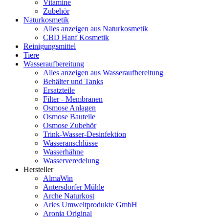
Vitamine
Zubehör
Naturkosmetik
Alles anzeigen aus Naturkosmetik
CBD Hanf Kosmetik
Reinigungsmittel
Tiere
Wasseraufbereitung
Alles anzeigen aus Wasseraufbereitung
Behälter und Tanks
Ersatzteile
Filter - Membranen
Osmose Anlagen
Osmose Bauteile
Osmose Zubehör
Trink-Wasser-Desinfektion
Wasseranschlüsse
Wasserhähne
Wasserveredelung
Hersteller
AlmaWin
Antersdorfer Mühle
Arche Naturkost
Aries Umweltprodukte GmbH
Aronia Original