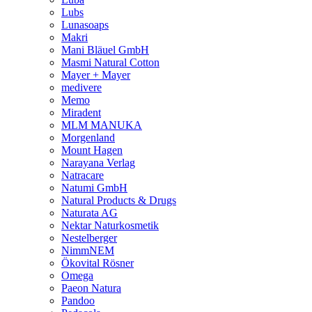
Lubs
Lunasoaps
Makri
Mani Bläuel GmbH
Masmi Natural Cotton
Mayer + Mayer
medivere
Memo
Miradent
MLM MANUKA
Morgenland
Mount Hagen
Narayana Verlag
Natracare
Natumi GmbH
Natural Products & Drugs
Naturata AG
Nektar Naturkosmetik
Nestelberger
NimmNEM
Ökovital Rösner
Omega
Paeon Natura
Pandoo