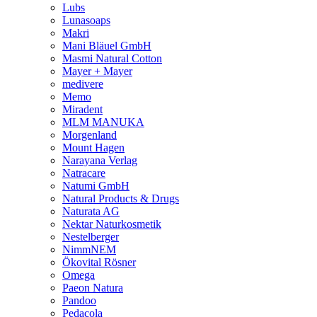
Lubs
Lunasoaps
Makri
Mani Bläuel GmbH
Masmi Natural Cotton
Mayer + Mayer
medivere
Memo
Miradent
MLM MANUKA
Morgenland
Mount Hagen
Narayana Verlag
Natracare
Natumi GmbH
Natural Products & Drugs
Naturata AG
Nektar Naturkosmetik
Nestelberger
NimmNEM
Ökovital Rösner
Omega
Paeon Natura
Pandoo
Pedacola