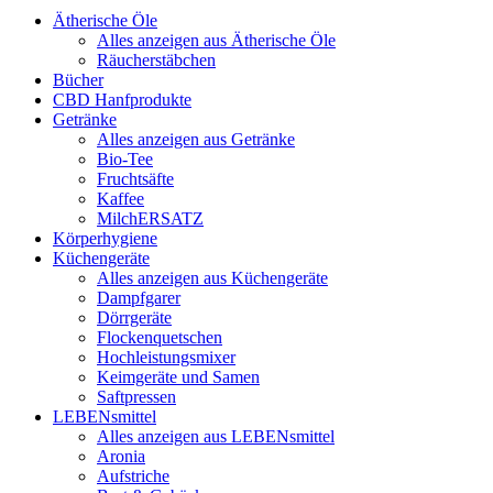
Ätherische Öle
Alles anzeigen aus Ätherische Öle
Räucherstäbchen
Bücher
CBD Hanfprodukte
Getränke
Alles anzeigen aus Getränke
Bio-Tee
Fruchtsäfte
Kaffee
MilchERSATZ
Körperhygiene
Küchengeräte
Alles anzeigen aus Küchengeräte
Dampfgarer
Dörrgeräte
Flockenquetschen
Hochleistungsmixer
Keimgeräte und Samen
Saftpressen
LEBENsmittel
Alles anzeigen aus LEBENsmittel
Aronia
Aufstriche