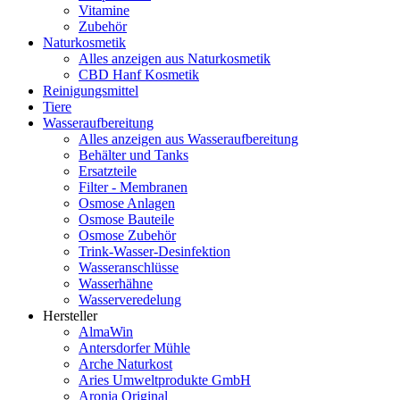
Vitamine
Zubehör
Naturkosmetik
Alles anzeigen aus Naturkosmetik
CBD Hanf Kosmetik
Reinigungsmittel
Tiere
Wasseraufbereitung
Alles anzeigen aus Wasseraufbereitung
Behälter und Tanks
Ersatzteile
Filter - Membranen
Osmose Anlagen
Osmose Bauteile
Osmose Zubehör
Trink-Wasser-Desinfektion
Wasseranschlüsse
Wasserhähne
Wasserveredelung
Hersteller
AlmaWin
Antersdorfer Mühle
Arche Naturkost
Aries Umweltprodukte GmbH
Aronia Original