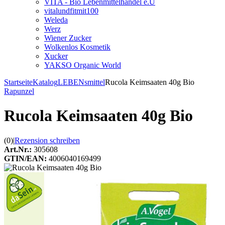
VITA - Bio Lebenmittelhandel e.U
vitalundfitmit100
Weleda
Werz
Wiener Zucker
Wolkenlos Kosmetik
Xucker
YAKSO Organic World
Startseite
Katalog
LEBENsmittel
Rucola Keimsaaten 40g Bio
Rapunzel
Rucola Keimsaaten 40g Bio
(0)
|
Rezension schreiben
Art.Nr.:
305608
GTIN/EAN:
4006040169499