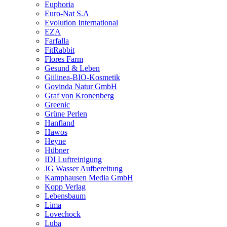
Euphoria
Euro-Nat S.A
Evolution International
EZA
Farfalla
FitRabbit
Flores Farm
Gesund & Leben
Giilinea-BIO-Kosmetik
Govinda Natur GmbH
Graf von Kronenberg
Greenic
Grüne Perlen
Hanfland
Hawos
Heyne
Hübner
IDI Luftreinigung
JG Wasser Aufbereitung
Kamphausen Media GmbH
Kopp Verlag
Lebensbaum
Lima
Lovechock
Luba