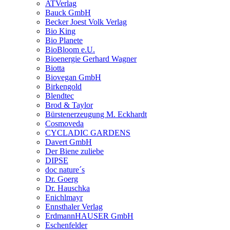
ATVerlag
Bauck GmbH
Becker Joest Volk Verlag
Bio King
Bio Planete
BioBloom e.U.
Bioenergie Gerhard Wagner
Biotta
Biovegan GmbH
Birkengold
Blendtec
Brod & Taylor
Bürstenerzeugung M. Eckhardt
Cosmoveda
CYCLADIC GARDENS
Davert GmbH
Der Biene zuliebe
DIPSE
doc nature´s
Dr. Goerg
Dr. Hauschka
Enichlmayr
Ennsthaler Verlag
ErdmannHAUSER GmbH
Eschenfelder