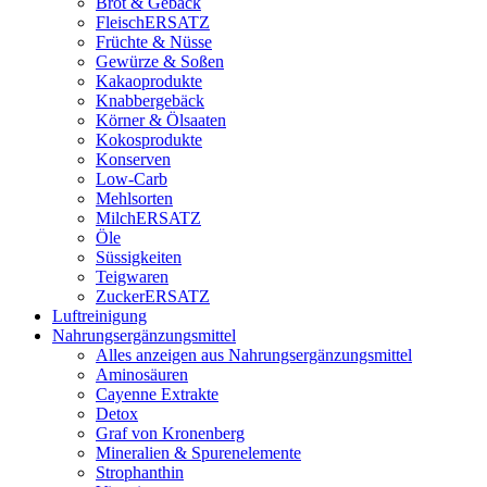
Brot & Gebäck
FleischERSATZ
Früchte & Nüsse
Gewürze & Soßen
Kakaoprodukte
Knabbergebäck
Körner & Ölsaaten
Kokosprodukte
Konserven
Low-Carb
Mehlsorten
MilchERSATZ
Öle
Süssigkeiten
Teigwaren
ZuckerERSATZ
Luftreinigung
Nahrungsergänzungsmittel
Alles anzeigen aus Nahrungsergänzungsmittel
Aminosäuren
Cayenne Extrakte
Detox
Graf von Kronenberg
Mineralien & Spurenelemente
Strophanthin