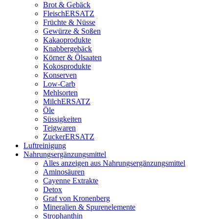
Brot & Gebäck
FleischERSATZ
Früchte & Nüsse
Gewürze & Soßen
Kakaoprodukte
Knabbergebäck
Körner & Ölsaaten
Kokosprodukte
Konserven
Low-Carb
Mehlsorten
MilchERSATZ
Öle
Süssigkeiten
Teigwaren
ZuckerERSATZ
Luftreinigung
Nahrungsergänzungsmittel
Alles anzeigen aus Nahrungsergänzungsmittel
Aminosäuren
Cayenne Extrakte
Detox
Graf von Kronenberg
Mineralien & Spurenelemente
Strophanthin