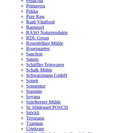
Pedacola
Primavera
Pukka
Pure Raw
Raab Vitalfood
Rapunzel
RASO Naturprodukte
RDL Group
Rosenfellner Mühle
Rosengarten
Sanchon
Sannis
Schäffler Teigwaren
Schalk Mühle
Schwarzmann GmbH
Sonett
Sonnentor
Sonstige
Soyana
Spielberger Mühle
St. Hildegard POSCH
Stöckli
Terrasana
Tzampas
Urtekram