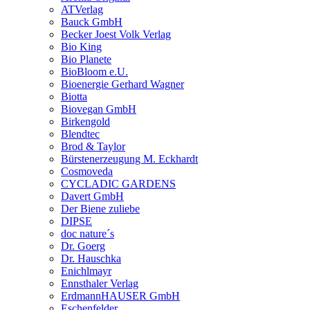
ATVerlag
Bauck GmbH
Becker Joest Volk Verlag
Bio King
Bio Planete
BioBloom e.U.
Bioenergie Gerhard Wagner
Biotta
Biovegan GmbH
Birkengold
Blendtec
Brod & Taylor
Bürstenerzeugung M. Eckhardt
Cosmoveda
CYCLADIC GARDENS
Davert GmbH
Der Biene zuliebe
DIPSE
doc nature´s
Dr. Goerg
Dr. Hauschka
Enichlmayr
Ennsthaler Verlag
ErdmannHAUSER GmbH
Eschenfelder