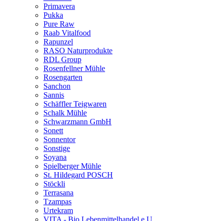
Primavera
Pukka
Pure Raw
Raab Vitalfood
Rapunzel
RASO Naturprodukte
RDL Group
Rosenfellner Mühle
Rosengarten
Sanchon
Sannis
Schäffler Teigwaren
Schalk Mühle
Schwarzmann GmbH
Sonett
Sonnentor
Sonstige
Soyana
Spielberger Mühle
St. Hildegard POSCH
Stöckli
Terrasana
Tzampas
Urtekram
VITA - Bio Lebenmittelhandel e.U