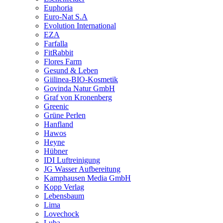
Euphoria
Euro-Nat S.A
Evolution International
EZA
Farfalla
FitRabbit
Flores Farm
Gesund & Leben
Giilinea-BIO-Kosmetik
Govinda Natur GmbH
Graf von Kronenberg
Greenic
Grüne Perlen
Hanfland
Hawos
Heyne
Hübner
IDI Luftreinigung
JG Wasser Aufbereitung
Kamphausen Media GmbH
Kopp Verlag
Lebensbaum
Lima
Lovechock
Luba