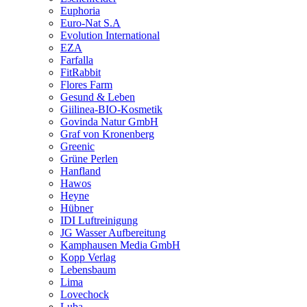
Euphoria
Euro-Nat S.A
Evolution International
EZA
Farfalla
FitRabbit
Flores Farm
Gesund & Leben
Giilinea-BIO-Kosmetik
Govinda Natur GmbH
Graf von Kronenberg
Greenic
Grüne Perlen
Hanfland
Hawos
Heyne
Hübner
IDI Luftreinigung
JG Wasser Aufbereitung
Kamphausen Media GmbH
Kopp Verlag
Lebensbaum
Lima
Lovechock
Luba