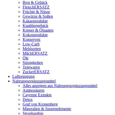
Brot & Gebäck
FleischERSATZ
Früchte & Nüsse
Gewürze & Soßen
Kakaoprodukte
Knabbergebäck
Körner & Ölsaaten
Kokosprodukte
Konserven
Low-Carb
Mehlsorten
MilchERSATZ
Öle
Süssigkeiten
Teigwaren
ZuckerERSATZ
Luftreinigung
Nahrungsergänzungsmittel
Alles anzeigen aus Nahrungsergänzungsmittel
Aminosäuren
Cayenne Extrakte
Detox
Graf von Kronenberg
Mineralien & Spurenelemente
Strophanthin