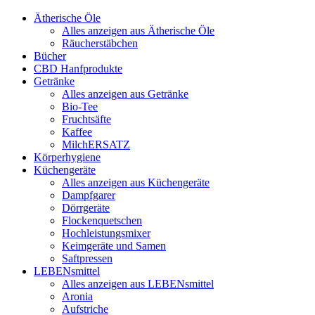
Ätherische Öle
Alles anzeigen aus Ätherische Öle
Räucherstäbchen
Bücher
CBD Hanfprodukte
Getränke
Alles anzeigen aus Getränke
Bio-Tee
Fruchtsäfte
Kaffee
MilchERSATZ
Körperhygiene
Küchengeräte
Alles anzeigen aus Küchengeräte
Dampfgarer
Dörrgeräte
Flockenquetschen
Hochleistungsmixer
Keimgeräte und Samen
Saftpressen
LEBENsmittel
Alles anzeigen aus LEBENsmittel
Aronia
Aufstriche