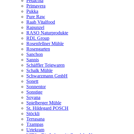
Pedacola
Primavera
Pukka
Pure Raw
Raab Vitalfood
Rapunzel
RASO Naturprodukte
RDL Group
Rosenfellner Mühle
Rosengarten
Sanchon
Sannis
Schäffler Teigwaren
Schalk Mühle
Schwarzmann GmbH
Sonett
Sonnentor
Sonstige
Soyana
Spielberger Mühle
St. Hildegard POSCH
Stöckli
Terrasana
Tzampas
Urtekram