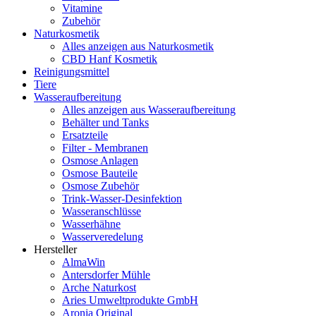
Vitamine
Zubehör
Naturkosmetik
Alles anzeigen aus Naturkosmetik
CBD Hanf Kosmetik
Reinigungsmittel
Tiere
Wasseraufbereitung
Alles anzeigen aus Wasseraufbereitung
Behälter und Tanks
Ersatzteile
Filter - Membranen
Osmose Anlagen
Osmose Bauteile
Osmose Zubehör
Trink-Wasser-Desinfektion
Wasseranschlüsse
Wasserhähne
Wasserveredelung
Hersteller
AlmaWin
Antersdorfer Mühle
Arche Naturkost
Aries Umweltprodukte GmbH
Aronia Original