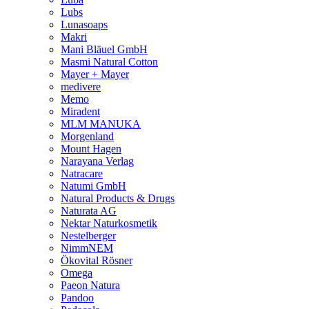
Lubs
Lunasoaps
Makri
Mani Bläuel GmbH
Masmi Natural Cotton
Mayer + Mayer
medivere
Memo
Miradent
MLM MANUKA
Morgenland
Mount Hagen
Narayana Verlag
Natracare
Natumi GmbH
Natural Products & Drugs
Naturata AG
Nektar Naturkosmetik
Nestelberger
NimmNEM
Ökovital Rösner
Omega
Paeon Natura
Pandoo