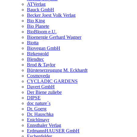
ATVerlag
Bauck GmbH
Becker Joest Volk Verlag
Bio King
Bio Planete
BioBloom e.U.
Bioenergie Gerhard Wagner
Biotta
Biovegan GmbH
Birkengold
Blendtec
Brod & Taylor
Bürstenerzeugung M. Eckhardt
Cosmoveda
CYCLADIC GARDENS
Davert GmbH
Der Biene zuliebe
DIPSE
doc nature´s
Dr. Goerg
Dr. Hauschka
Enichlmayr
Ennsthaler Verlag
ErdmannHAUSER GmbH
Eschenfelder