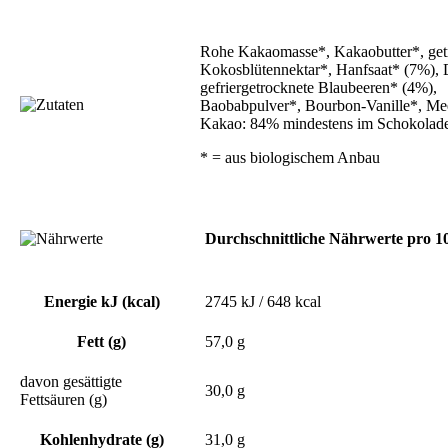
Rohe Kakaomasse*, Kakaobutter*, get
Kokosblütennektar*, Hanfsaat* (7%), D
gefriergetrocknete Blaubeeren* (4%),
Baobabpulver*, Bourbon-Vanille*, Mee
Kakao: 84% mindestens im Schokolade
* = aus biologischem Anbau
Durchschnittliche Nährwerte pro 1
Energie kJ (kcal)
2745 kJ / 648 kcal
Fett (g)
57,0 g
davon gesättigte
30,0 g
Fettsäuren (g)
Kohlenhydrate (g)
31,0 g