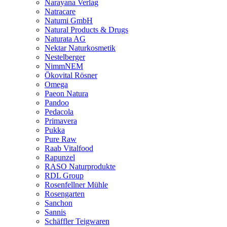
Narayana Verlag
Natracare
Natumi GmbH
Natural Products & Drugs
Naturata AG
Nektar Naturkosmetik
Nestelberger
NimmNEM
Ökovital Rösner
Omega
Paeon Natura
Pandoo
Pedacola
Primavera
Pukka
Pure Raw
Raab Vitalfood
Rapunzel
RASO Naturprodukte
RDL Group
Rosenfellner Mühle
Rosengarten
Sanchon
Sannis
Schäffler Teigwaren