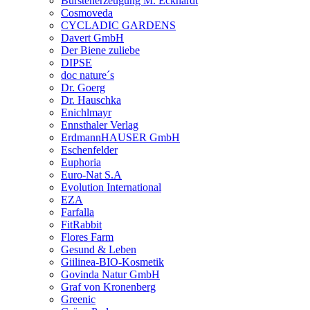
Bürstenerzeugung M. Eckhardt
Cosmoveda
CYCLADIC GARDENS
Davert GmbH
Der Biene zuliebe
DIPSE
doc nature´s
Dr. Goerg
Dr. Hauschka
Enichlmayr
Ennsthaler Verlag
ErdmannHAUSER GmbH
Eschenfelder
Euphoria
Euro-Nat S.A
Evolution International
EZA
Farfalla
FitRabbit
Flores Farm
Gesund & Leben
Giilinea-BIO-Kosmetik
Govinda Natur GmbH
Graf von Kronenberg
Greenic