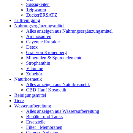
Süssigkeiten
Teigwaren
ZuckerERSATZ
Luftreinigung
Nahrungsergänzungsmittel
Alles anzeigen aus Nahrungsergänzungsmittel
Aminosäuren
Cayenne Extrakte
Detox
Graf von Kronenberg
Mineralien & Spurenelemente
Strophanthin
Vitamine
Zubehör
Naturkosmetik
Alles anzeigen aus Naturkosmetik
CBD Hanf Kosmetik
Reinigungsmittel
Tiere
Wasseraufbereitung
Alles anzeigen aus Wasseraufbereitung
Behälter und Tanks
Ersatzteile
Filter - Membranen
Osmose Anlagen