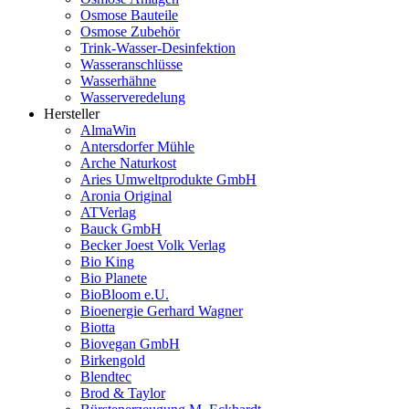
Osmose Bauteile
Osmose Zubehör
Trink-Wasser-Desinfektion
Wasseranschlüsse
Wasserhähne
Wasserveredelung
Hersteller
AlmaWin
Antersdorfer Mühle
Arche Naturkost
Aries Umweltprodukte GmbH
Aronia Original
ATVerlag
Bauck GmbH
Becker Joest Volk Verlag
Bio King
Bio Planete
BioBloom e.U.
Bioenergie Gerhard Wagner
Biotta
Biovegan GmbH
Birkengold
Blendtec
Brod & Taylor