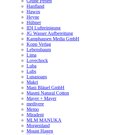
Grüne Perlen
Hanfland
Hawos
Heyne
Hübner
IDI Luftreinigung
JG Wasser Aufbereitung
Kamphausen Media GmbH
Kopp Verlag
Lebensbaum
Lima
Lovechock
Luba
Lubs
Lunasoaps
Makri
Mani Bläuel GmbH
Masmi Natural Cotton
Mayer + Mayer
medivere
Memo
Miradent
MLM MANUKA
Morgenland
Mount Hagen