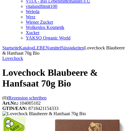
VITA - Bio Lebenmittelhandel e.U
vitalundfitmit100
Weleda
Werz
Wiener Zucker
Wolkenlos Kosmetik
Xucker
YAKSO Organic World
Startseite
Katalog
LEBENsmittel
Süssigkeiten
Lovechock Blaubeere
& Hanfsaat 70g Bio
Lovechock
Lovechock Blaubeere &
Hanfsaat 70g Bio
(0)
|
Rezension schreiben
Art.Nr.:
104005102
GTIN/EAN:
8718421154333