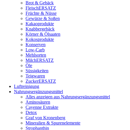
Brot & Gebäck
FleischERSATZ
Früchte & Nüsse
Gewürze & Soßen
Kakaoprodukte
Knabbergebäck
Körner & Ölsaaten
Kokosprodukte
Konserven
Low-Carb
Mehlsorten
MilchERSATZ
Öle
Süssigkeiten
Teigwaren
ZuckerERSATZ
Luftreinigung
Nahrungsergänzungsmittel
Alles anzeigen aus Nahrungsergänzungsmittel
Aminosäuren
Cayenne Extrakte
Detox
Graf von Kronenberg
Mineralien & Spurenelemente
Strophanthin