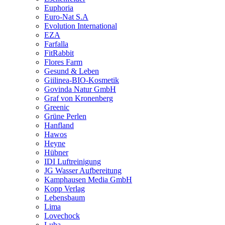
Euphoria
Euro-Nat S.A
Evolution International
EZA
Farfalla
FitRabbit
Flores Farm
Gesund & Leben
Giilinea-BIO-Kosmetik
Govinda Natur GmbH
Graf von Kronenberg
Greenic
Grüne Perlen
Hanfland
Hawos
Heyne
Hübner
IDI Luftreinigung
JG Wasser Aufbereitung
Kamphausen Media GmbH
Kopp Verlag
Lebensbaum
Lima
Lovechock
Luba