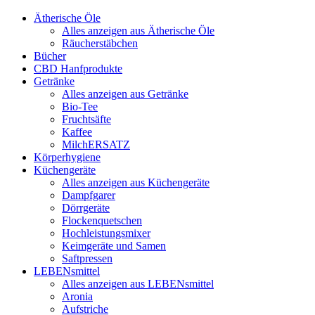
Ätherische Öle
Alles anzeigen aus Ätherische Öle
Räucherstäbchen
Bücher
CBD Hanfprodukte
Getränke
Alles anzeigen aus Getränke
Bio-Tee
Fruchtsäfte
Kaffee
MilchERSATZ
Körperhygiene
Küchengeräte
Alles anzeigen aus Küchengeräte
Dampfgarer
Dörrgeräte
Flockenquetschen
Hochleistungsmixer
Keimgeräte und Samen
Saftpressen
LEBENsmittel
Alles anzeigen aus LEBENsmittel
Aronia
Aufstriche