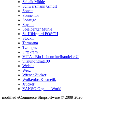
Schalk Mühle
Schwarzmann GmbH
Sonett
Sonnentor
Sonstige
Soyana
Spielberger Mühle
St. Hildegard POSCH
Stöckli
Terrasana
Tzampas
Urtekram
VITA - Bio Lebenmittelhandel e.U
vitalundfitmit100
Weleda
Werz
Wiener Zucker
Wolkenlos Kosmetik
Xucker
YAKSO Organic World
mod
ified eCommerce Shopsoftware © 2009-2026