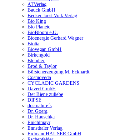
ATVerlag
Bauck GmbH
Becker Joest Volk Verlag
Bio King
Bio Planete
BioBloom e.U.
Bioenergie Gerhard Wagner
Biotta
Biovegan GmbH
Birkengold
Blendtec
Brod & Taylor
Bürstenerzeugung M. Eckhardt
Cosmoveda
CYCLADIC GARDENS
Davert GmbH
Der Biene zuliebe
DIPSE
doc nature´s
Dr. Goerg
Dr. Hauschka
Enichlmayr
Ennsthaler Verlag
ErdmannHAUSER GmbH
Eschenfelder