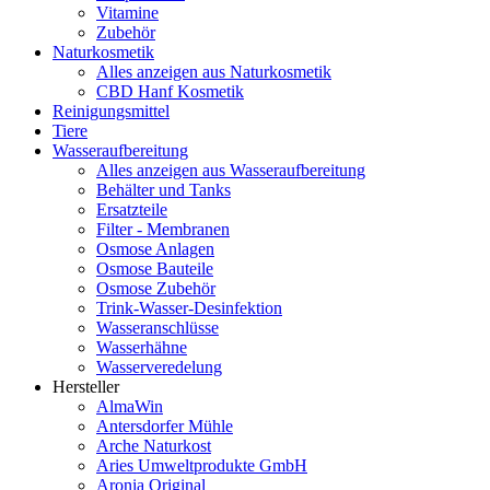
Vitamine
Zubehör
Naturkosmetik
Alles anzeigen aus Naturkosmetik
CBD Hanf Kosmetik
Reinigungsmittel
Tiere
Wasseraufbereitung
Alles anzeigen aus Wasseraufbereitung
Behälter und Tanks
Ersatzteile
Filter - Membranen
Osmose Anlagen
Osmose Bauteile
Osmose Zubehör
Trink-Wasser-Desinfektion
Wasseranschlüsse
Wasserhähne
Wasserveredelung
Hersteller
AlmaWin
Antersdorfer Mühle
Arche Naturkost
Aries Umweltprodukte GmbH
Aronia Original