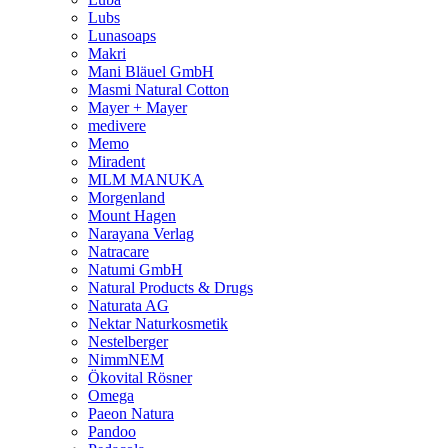
Lubs
Lunasoaps
Makri
Mani Bläuel GmbH
Masmi Natural Cotton
Mayer + Mayer
medivere
Memo
Miradent
MLM MANUKA
Morgenland
Mount Hagen
Narayana Verlag
Natracare
Natumi GmbH
Natural Products & Drugs
Naturata AG
Nektar Naturkosmetik
Nestelberger
NimmNEM
Ökovital Rösner
Omega
Paeon Natura
Pandoo