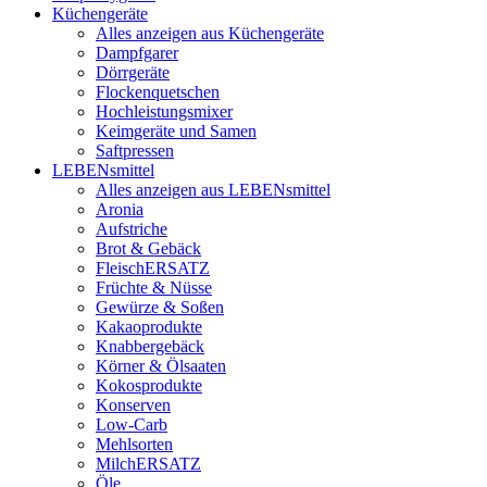
Küchengeräte
Alles anzeigen aus Küchengeräte
Dampfgarer
Dörrgeräte
Flockenquetschen
Hochleistungsmixer
Keimgeräte und Samen
Saftpressen
LEBENsmittel
Alles anzeigen aus LEBENsmittel
Aronia
Aufstriche
Brot & Gebäck
FleischERSATZ
Früchte & Nüsse
Gewürze & Soßen
Kakaoprodukte
Knabbergebäck
Körner & Ölsaaten
Kokosprodukte
Konserven
Low-Carb
Mehlsorten
MilchERSATZ
Öle