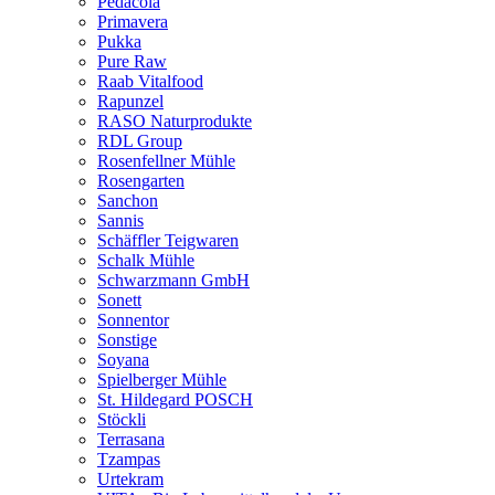
Pedacola
Primavera
Pukka
Pure Raw
Raab Vitalfood
Rapunzel
RASO Naturprodukte
RDL Group
Rosenfellner Mühle
Rosengarten
Sanchon
Sannis
Schäffler Teigwaren
Schalk Mühle
Schwarzmann GmbH
Sonett
Sonnentor
Sonstige
Soyana
Spielberger Mühle
St. Hildegard POSCH
Stöckli
Terrasana
Tzampas
Urtekram