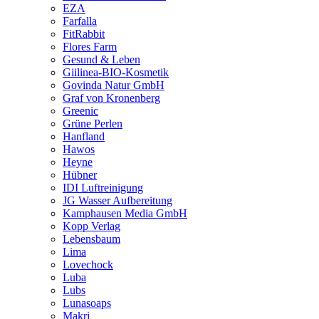
EZA
Farfalla
FitRabbit
Flores Farm
Gesund & Leben
Giilinea-BIO-Kosmetik
Govinda Natur GmbH
Graf von Kronenberg
Greenic
Grüne Perlen
Hanfland
Hawos
Heyne
Hübner
IDI Luftreinigung
JG Wasser Aufbereitung
Kamphausen Media GmbH
Kopp Verlag
Lebensbaum
Lima
Lovechock
Luba
Lubs
Lunasoaps
Makri