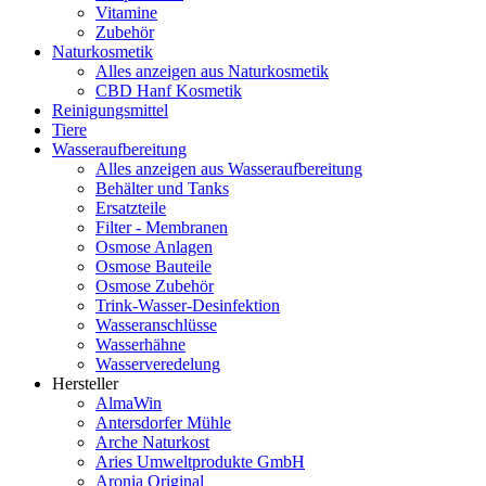
Vitamine
Zubehör
Naturkosmetik
Alles anzeigen aus Naturkosmetik
CBD Hanf Kosmetik
Reinigungsmittel
Tiere
Wasseraufbereitung
Alles anzeigen aus Wasseraufbereitung
Behälter und Tanks
Ersatzteile
Filter - Membranen
Osmose Anlagen
Osmose Bauteile
Osmose Zubehör
Trink-Wasser-Desinfektion
Wasseranschlüsse
Wasserhähne
Wasserveredelung
Hersteller
AlmaWin
Antersdorfer Mühle
Arche Naturkost
Aries Umweltprodukte GmbH
Aronia Original