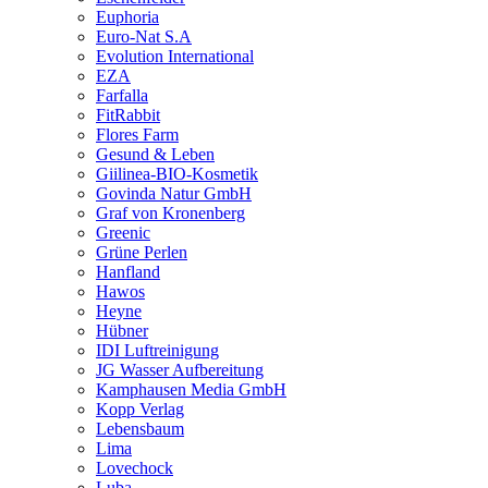
Euphoria
Euro-Nat S.A
Evolution International
EZA
Farfalla
FitRabbit
Flores Farm
Gesund & Leben
Giilinea-BIO-Kosmetik
Govinda Natur GmbH
Graf von Kronenberg
Greenic
Grüne Perlen
Hanfland
Hawos
Heyne
Hübner
IDI Luftreinigung
JG Wasser Aufbereitung
Kamphausen Media GmbH
Kopp Verlag
Lebensbaum
Lima
Lovechock
Luba