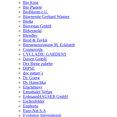
Bio King
Bio Planete
BioBloom e.U.
Bioenergie Gerhard Wagner
Biotta
Biovegan GmbH
Birkengold
Blendtec
Brod & Taylor
Bürstenerzeugung M. Eckhardt
Cosmoveda
CYCLADIC GARDENS
Davert GmbH
Der Biene zuliebe
DIPSE
doc nature´s
Dr. Goerg
Dr. Hauschka
Enichlmayr
Ennsthaler Verlag
ErdmannHAUSER GmbH
Eschenfelder
Euphoria
Euro-Nat S.A
Evolution International