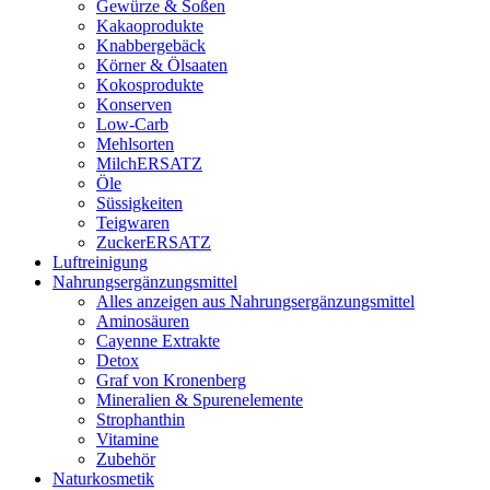
Gewürze & Soßen
Kakaoprodukte
Knabbergebäck
Körner & Ölsaaten
Kokosprodukte
Konserven
Low-Carb
Mehlsorten
MilchERSATZ
Öle
Süssigkeiten
Teigwaren
ZuckerERSATZ
Luftreinigung
Nahrungsergänzungsmittel
Alles anzeigen aus Nahrungsergänzungsmittel
Aminosäuren
Cayenne Extrakte
Detox
Graf von Kronenberg
Mineralien & Spurenelemente
Strophanthin
Vitamine
Zubehör
Naturkosmetik