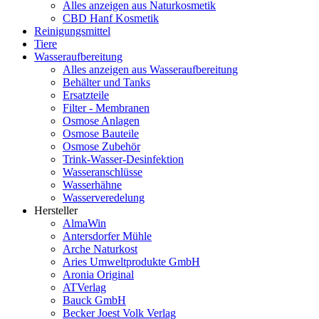
Alles anzeigen aus Naturkosmetik
CBD Hanf Kosmetik
Reinigungsmittel
Tiere
Wasseraufbereitung
Alles anzeigen aus Wasseraufbereitung
Behälter und Tanks
Ersatzteile
Filter - Membranen
Osmose Anlagen
Osmose Bauteile
Osmose Zubehör
Trink-Wasser-Desinfektion
Wasseranschlüsse
Wasserhähne
Wasserveredelung
Hersteller
AlmaWin
Antersdorfer Mühle
Arche Naturkost
Aries Umweltprodukte GmbH
Aronia Original
ATVerlag
Bauck GmbH
Becker Joest Volk Verlag