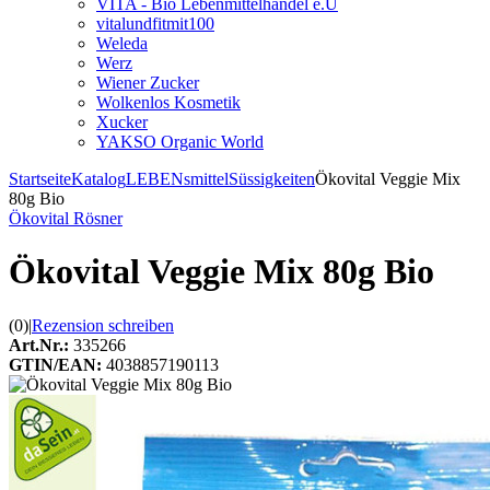
VITA - Bio Lebenmittelhandel e.U
vitalundfitmit100
Weleda
Werz
Wiener Zucker
Wolkenlos Kosmetik
Xucker
YAKSO Organic World
Startseite
Katalog
LEBENsmittel
Süssigkeiten
Ökovital Veggie Mix
80g Bio
Ökovital Rösner
Ökovital Veggie Mix 80g Bio
(0)
|
Rezension schreiben
Art.Nr.:
335266
GTIN/EAN:
4038857190113