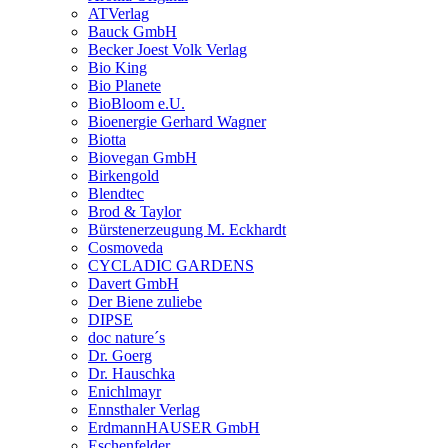
ATVerlag
Bauck GmbH
Becker Joest Volk Verlag
Bio King
Bio Planete
BioBloom e.U.
Bioenergie Gerhard Wagner
Biotta
Biovegan GmbH
Birkengold
Blendtec
Brod & Taylor
Bürstenerzeugung M. Eckhardt
Cosmoveda
CYCLADIC GARDENS
Davert GmbH
Der Biene zuliebe
DIPSE
doc nature´s
Dr. Goerg
Dr. Hauschka
Enichlmayr
Ennsthaler Verlag
ErdmannHAUSER GmbH
Eschenfelder