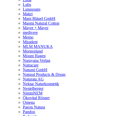
Lubs
Lunasoaps
Makri
Mani Bläuel GmbH
Masmi Natural Cotton
Mayer + Mayer
medivere
Memo
Miradent
MLM MANUKA
Morgenland
Mount Hagen
Narayana Verlag
Natracare
Natumi GmbH
Natural Products & Drugs
Naturata AG
Nektar Naturkosmetik
Nestelberger
NimmNEM
Ökovital Rösner
Omega
Paeon Natura
Pandoo