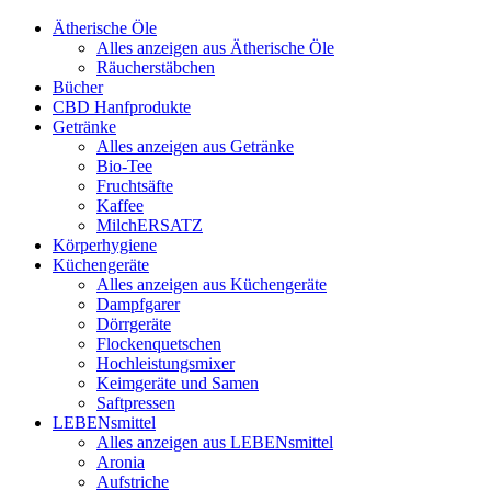
Ätherische Öle
Alles anzeigen aus Ätherische Öle
Räucherstäbchen
Bücher
CBD Hanfprodukte
Getränke
Alles anzeigen aus Getränke
Bio-Tee
Fruchtsäfte
Kaffee
MilchERSATZ
Körperhygiene
Küchengeräte
Alles anzeigen aus Küchengeräte
Dampfgarer
Dörrgeräte
Flockenquetschen
Hochleistungsmixer
Keimgeräte und Samen
Saftpressen
LEBENsmittel
Alles anzeigen aus LEBENsmittel
Aronia
Aufstriche