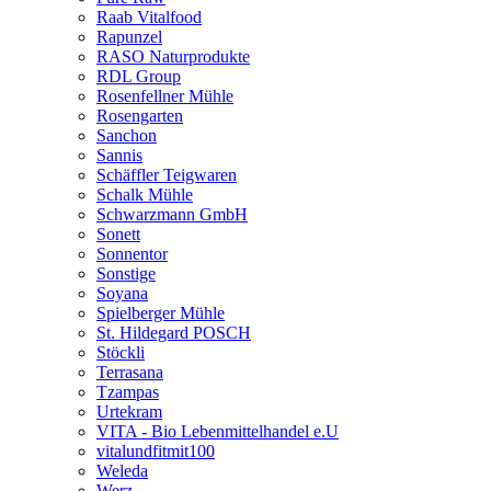
Raab Vitalfood
Rapunzel
RASO Naturprodukte
RDL Group
Rosenfellner Mühle
Rosengarten
Sanchon
Sannis
Schäffler Teigwaren
Schalk Mühle
Schwarzmann GmbH
Sonett
Sonnentor
Sonstige
Soyana
Spielberger Mühle
St. Hildegard POSCH
Stöckli
Terrasana
Tzampas
Urtekram
VITA - Bio Lebenmittelhandel e.U
vitalundfitmit100
Weleda
Werz