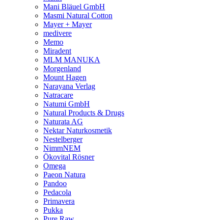
Mani Bläuel GmbH
Masmi Natural Cotton
Mayer + Mayer
medivere
Memo
Miradent
MLM MANUKA
Morgenland
Mount Hagen
Narayana Verlag
Natracare
Natumi GmbH
Natural Products & Drugs
Naturata AG
Nektar Naturkosmetik
Nestelberger
NimmNEM
Ökovital Rösner
Omega
Paeon Natura
Pandoo
Pedacola
Primavera
Pukka
Pure Raw