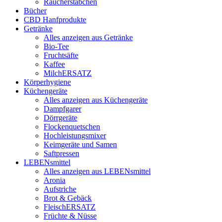
Räucherstäbchen
Bücher
CBD Hanfprodukte
Getränke
Alles anzeigen aus Getränke
Bio-Tee
Fruchtsäfte
Kaffee
MilchERSATZ
Körperhygiene
Küchengeräte
Alles anzeigen aus Küchengeräte
Dampfgarer
Dörrgeräte
Flockenquetschen
Hochleistungsmixer
Keimgeräte und Samen
Saftpressen
LEBENsmittel
Alles anzeigen aus LEBENsmittel
Aronia
Aufstriche
Brot & Gebäck
FleischERSATZ
Früchte & Nüsse