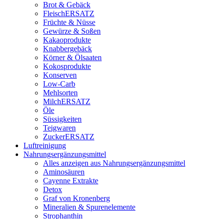
Brot & Gebäck
FleischERSATZ
Früchte & Nüsse
Gewürze & Soßen
Kakaoprodukte
Knabbergebäck
Körner & Ölsaaten
Kokosprodukte
Konserven
Low-Carb
Mehlsorten
MilchERSATZ
Öle
Süssigkeiten
Teigwaren
ZuckerERSATZ
Luftreinigung
Nahrungsergänzungsmittel
Alles anzeigen aus Nahrungsergänzungsmittel
Aminosäuren
Cayenne Extrakte
Detox
Graf von Kronenberg
Mineralien & Spurenelemente
Strophanthin