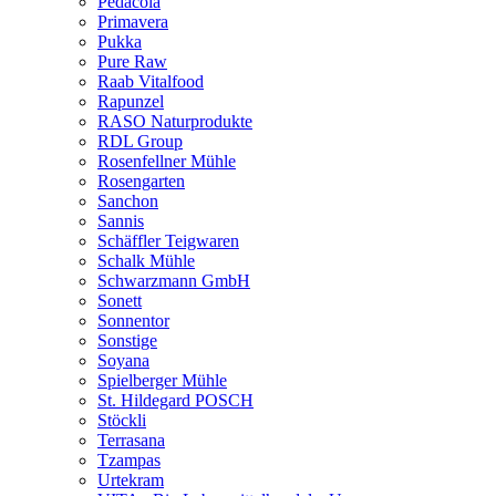
Pedacola
Primavera
Pukka
Pure Raw
Raab Vitalfood
Rapunzel
RASO Naturprodukte
RDL Group
Rosenfellner Mühle
Rosengarten
Sanchon
Sannis
Schäffler Teigwaren
Schalk Mühle
Schwarzmann GmbH
Sonett
Sonnentor
Sonstige
Soyana
Spielberger Mühle
St. Hildegard POSCH
Stöckli
Terrasana
Tzampas
Urtekram